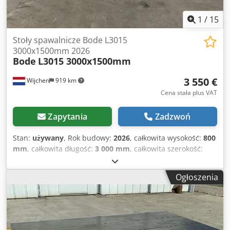
1
/
15
Stoły spawalnicze Bode L3015
3000x1500mm 2026
Bode
L3015 3000x1500mm
3 550 €
Wijchen
919 km
Cena stała plus VAT
Zapytania
Zadzwoń
Stan:
używany
, Rok budowy:
2026
, całkowita wysokość:
800
mm
, całkowita długość:
3 000 mm
, całkowita szerokość:
1 500 mm
, Kolor: Szary Cena nie obejmuje wyposażenia
dodatkowego. Crsdpfszry Rdox An Tsf - Rok produkcji: 2026
Ogłoszenia
- Dostępna dokumentacja: Nie - Certyfikat CE: Brak - Model:
Stal hartowana - Długość stołu [mm]: 3000 - Szerokość stołu
[mm]: 1500 - Grubość blatu [mm]: 15 - Wymiary
transportowe: 3000mm x 1500mm x 800mm (dł. x szer. x
wys.) Informacje finansowe VAT: Podana cena nie zawiera