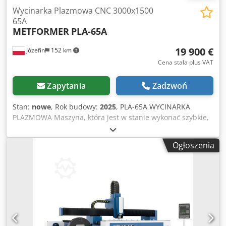
Wycinarka Plazmowa CNC 3000x1500
65A
METFORMER
PLA-65A
19 900 €
Józefin
152 km
Cena stała plus VAT
Zapytania
Zadzwoń
Stan:
nowe
, Rok budowy:
2025
, PLA-65A WYCINARKA
PLAZMOWA Maszyna, która jest w stanie wykonać szybkie,
precyzyjne i wysokiej jakości cięcie do 25 mm, opracowana
została specjalnie dla producentów kanałów
Ogłoszenia
wentylacyjnych, reklamodawców i klientów używających
cienkich blach. Wraz z ceną ekonomiczną ta maszyna do
cięcia plazmowego CNC wyposażona w ergonomiczne
funkcje stała się niezastąpionym pomocnikiem dla
większości klientów w tej branży. Dane Techniczne: Źródło
plazmy Hypertherm Powermax Moc: 65A Max pobór prądu
11 kw Prędkość m/min 20 Pole pracy X/Y/Z 1500 3000 Waga:
1000 kg Cjdpfxsfwmrps An Torf Głośność: 69 dB(A)