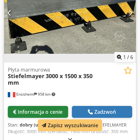
podatku VAT VAT/opodatkowanie różnicą: VAT odliczalny
dla przedsiębiorców Dostawa i przyjęcie w rozliczeniu
możliwe w każdym czasie dla wszystkich urządzeń z
sektora przemysłowego Lukas van Rossum
1
/
6
Płyta marmurowa
Stiefelmayer
3000 x 1500 x 350
mm
Ensisheim
958 km
Informacja o cenie
Zadzwoń
Stan:
dobry (używany)
, Płyta marmurowa STIEFELMAYER
Zapisz wyszukiwanie
Długość: 3000 mm Szerokość: 1500 mm Grubość: 350 mm
Crjdpfx Ajzmw H Een Tef Wysokość na nogach: 600 mm