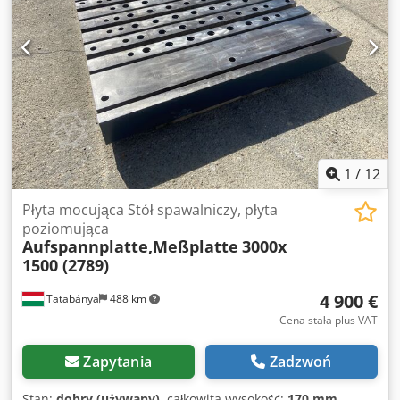
1
/
12
Płyta mocująca Stół spawalniczy, płyta
poziomująca
Aufspannplatte,Meßplatte
3000x
1500 (2789)
4 900 €
Tatabánya
488 km
Cena stała plus VAT
Zapytania
Zadzwoń
Stan:
dobry (używany)
, całkowita wysokość:
170 mm
,