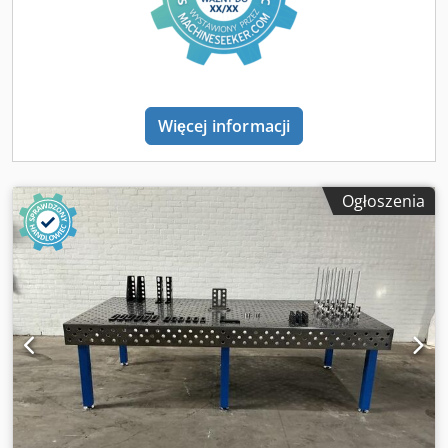
Wyposażenie: - siatka otworów 16 mm / wymiary 3000 x
1500 x 100 mm - wersja plasmanitrowana Professional 750
ze skalą - w komplecie 8x nóżki standardowe
Więcej informacji
Ogłoszenia