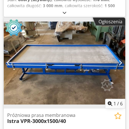
całkowita długość:
3 000 mm
, całkowita szerokość:
1 500
mm
, Wymiary: 3000x1500x170mm Codpfoth Smbox An Torf
Ogłoszenia
1
/
6
Próżniowa prasa membranowa
Istra
VPR-3000x1500/40