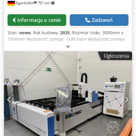
Egenhofen
701 km
Informacja o cenie
Zadzwoń
Stan:
nowe
, Rok budowy:
2025
, Rozmiar stołu: 3000mm x
1500mm Wydajność pompy: -0,85 bara Wydajność pompy
próżniowej: 40 m³/h Csdpfx Anoipv Nrs Terf Pompa
próżniowa: Becker Poziom hałasu: poniżej 70 dB zbiornik
Ogłoszenia
magazynowy: 100l Długość maszyny: 3100 mm Szerokość
maszyny: 1650 mm Szerokość maszyny po złożeniu: 850mm
Waga: 425 kg