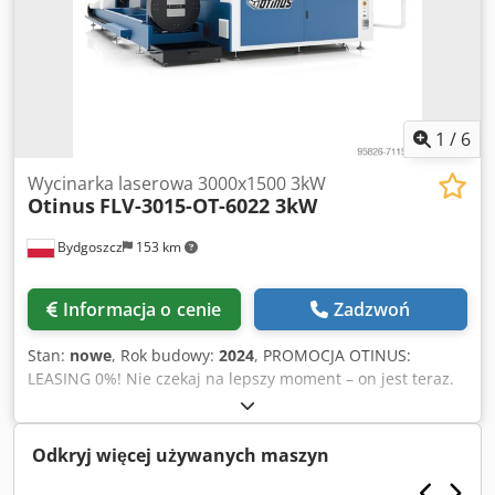
Wymiary: Długość: 3700 mm Szerokość: 2200 mm
Wysokość: 1300 mm Wyposażenie: Źródło – hypertherm
power max 65A Sterownik CNC + THC Komputer PC
1
/
6
Wycinarka laserowa 3000x1500 3kW
Otinus
FLV-3015-OT-6022 3kW
Bydgoszcz
153 km
Informacja o cenie
Zadzwoń
Stan:
nowe
, Rok budowy:
2024
, PROMOCJA OTINUS:
LEASING 0%! Nie czekaj na lepszy moment – on jest teraz.
Maszyny Otinus z finansowaniem bez dodatkowych
kosztów. Czysta oferta: spłacasz tylko tyle, ile kosztuje
maszyna. Optymalizuj podatki w 2026 i postaw na
Odkryj więcej używanych maszyn
sprawdzony sprzęt. Napisz do nas po szczegóły! Crsdpfx
Aoh Hfldsn Tjf Wycinarka laserowa Fiber Laser FLV-3015-