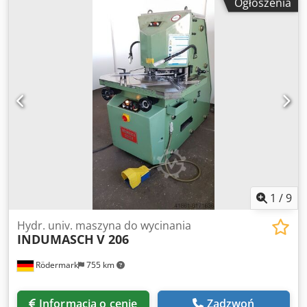
Ogłoszenia
3 mm - Aluminium do 5 mm - Częstotliwość uderzeń do ok.
55 /min - Wymiary stołu W 800 x D 800 mm - Wysokość
robocza ok. 940 mm - Ograniczniki o płynnej regulacji
długości i stopnia - Napęd 400 V / 4 kW - Napełnianie
olejem 50 l - E - przełącznik nożny - Zapotrzebowanie na
miejsce ok. szer. 800 x wys. 1250 x gł. 900 mm Dcjdpfx Afjif
Aqvsisk - Waga ok. 700 kg
1
/
9
Hydr. univ. maszyna do wycinania
INDUMASCH
V 206
Rödermark
755 km
Informacja o cenie
Zadzwoń