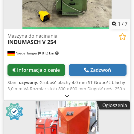
1
/
7
Maszyna do nacinania
INDUMASCH
V 254
Niederlangen
812 km
Informacja o cenie
Zadzwoń
Stan:
używany
, Grubość blachy 4,0 mm ST Grubość blachy
3,0 mm VA Rozmiar stołu 800 x 800 mm Długość noża 250 x
250 mm Liczba skoków na minutę ok. 55 min Moc silnika 4
kW Masa maszyny ok. 800 kg Wymagana przestrzeń ok.
Ogłoszenia
1300 x 1300 x 1300 mm Wyposażenie: - Elektrohydrauliczna
maszyna do nacinania Dcjdpfxjvg R Rho Afisk - 2x
ogranicznik dokładności blokowania, z prętami
ograniczającymi - Możliwość wyboru skoku
pojedynczego/ciągłego - przednia osłona palców -