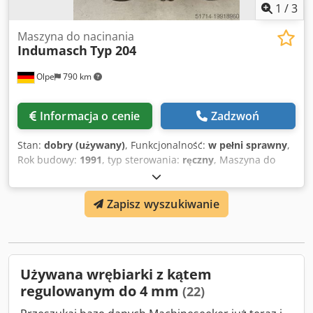
1
/
3
Maszyna do nacinania
Indumasch
Typ 204
Olpe
790 km
Informacja o cenie
Zadzwoń
Stan:
dobry (używany)
, Funkcjonalność:
w pełni sprawny
,
Rok budowy:
1991
, typ sterowania:
ręczny
, Maszyna do
wycinania Indumasch model 204, zakres regulacji 30 -
140°, gotowa do pracy, w zestawie komplet noży
Zapisz wyszukiwanie
zapasowych, na sprzedaż z powodu zmiany produkcji.
Dodsw U Rduepfx Afiock
Używana wrębiarki z kątem
regulowanym do 4 mm
(22)