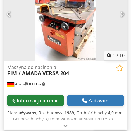
Swobodnie poruszający się przełącznik nożny
1
/
10
Maszyna do nacinania
FIM / AMADA
VERSA 204
Ahaus
831 km
Informacja o cenie
Zadzwoń
Stan:
używany
, Rok budowy:
1989
, Grubość blachy 4,0 mm
ST Grubość blachy 3,0 mm VA Rozmiar stołu 1200 x 780
mm Długość ostrza 200 x 200 mm Liczba uderzeń na