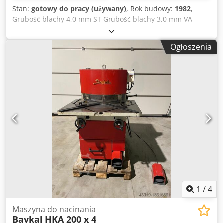
można zademonstrować na miejscu pod napięciem.
Stan:
gotowy do pracy (używany)
, Rok budowy:
1982
,
Wszystkie oświadczenia bez gwarancji Z zastrzeżeniem
Grubość blachy 4,0 mm ST Grubość blachy 3,0 mm VA
błędów i wcześniejszej sprzedaży
Wielkość stołu 1200 x 780 mm Długość noża 200 x 200 mm
Liczba skoków na minutę ok. 60 skoków/min Zakres
Ogłoszenia
regulacji kąta 30 - 120 stopni Moc silnika 4,0 kW
Dsdpfxjxaaiij Afieck Waga maszyny ok. 1200 kg
Zapotrzebowanie na miejsce ok. 1700 x 1000 x 1500 mm *
Maszyna z nowym zestawem noży wycinających (!!) *
zamontowana w 2026 r. * orientacyjny koszt zakupu 1.000
euro Wyposażenie: - elektrohydrauliczna wykrawarka
narożnikowa z regulacją kąta * regulacja kąta za pomocą
pokręteł ręcznych - panel sterujący z przodu - osłona z
pleksi dla lepszej widoczności - hartowane noże, również
do cięcia stali nierdzewnej - stołowa powierzchnia
strugana * zapobiega „klinowaniu” lub „ześlizgiwaniu się”
blachy - 2x ograniczniki * z ruchomymi i wymiennymi
listwami zderzakowymi - boczny wyrzut resztek -
swobodnie ruchomy pedał nożny - instrukcja obsługi
1
/
4
Maszyna do nacinania
Baykal
HKA 200 x 4