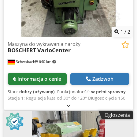
1
/
2
Maszyna do wykrawania naroży
BOSCHERT
VarioCenter
Schwabach
640 km
Informacja o cenie
Zadzwoń
Stan:
dobry (używany)
, Funkcjonalność:
w pełni sprawny
,
Stacja 1: Regulacja kąta od 30° do 120° Długość cięcia 150
mm Dodpfozhgp Ejx Afisck Stacja 2: Nacinanie 100 x 20 mm
Ogłoszenia