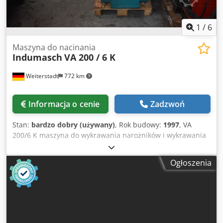
1
/
6
Maszyna do nacinania
Indumasch
VA 200 / 6 K
Weiterstadt
772 km
Informacja o cenie
Zadzwoń
Stan:
bardzo dobry (używany)
, Rok budowy:
1997
, VA
200/6 K maszyna do wykrawania narożników i wykrawania
otworów Indumasch VA 200/6 K maszyna do wykrawania
narożników i wykrawania otworów 2 w 1 Djdpfx Asx
Ogłoszenia
Dtrfefijck Producent: Indumasch Typ: VA206/K lub DAV206
Rok produkcji: 1997 Napęd hydrauliczny 5,5 kW Regulacja
skoku elektryczna, z wyświetlaczem cyfrowym Stół roboczy
(szerokość x głębokość) 1.000 x 1.620 mm Waga własna
1.500 kg Dociskacz w standardzie 2 w 1 – wszystkie zalety w
jednej maszynie od INDUMASCH! Pierwsza stacja oferuje