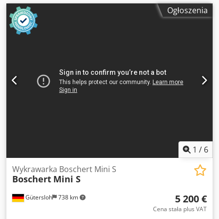
Ogłoszenia
1
/
6
Wykrawarka Boschert Mini S
Boschert
Mini S
5 200 €
Gütersloh
738 km
Cena stała plus VAT