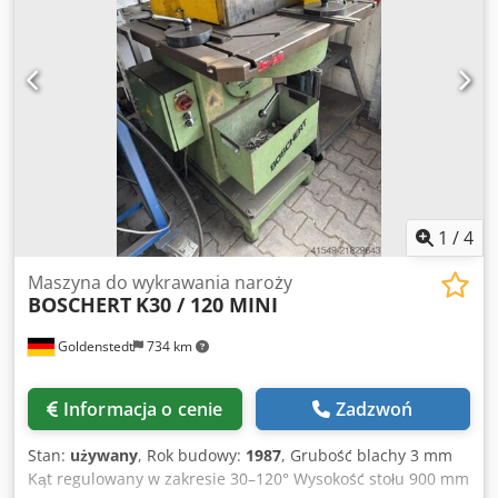
1
/
4
Maszyna do wykrawania naroży
BOSCHERT
K30 / 120 MINI
Goldenstedt
734 km
Informacja o cenie
Zadzwoń
Stan:
używany
, Rok budowy:
1987
, Grubość blachy 3 mm
Kąt regulowany w zakresie 30–120° Wysokość stołu 900 mm