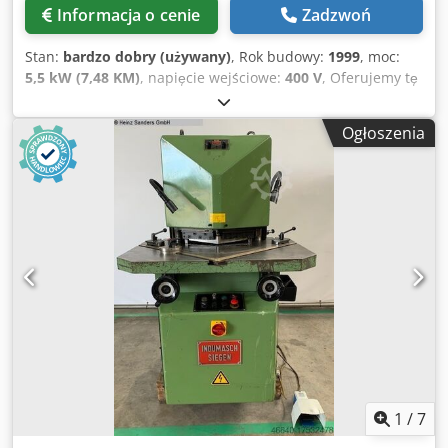
Informacja o cenie
Zadzwoń
Stan:
bardzo dobry (używany)
, Rok budowy:
1999
, moc:
5,5 kW (7,48 KM)
, napięcie wejściowe:
400 V
, Oferujemy tę
bardzo dobrze zachowaną maszynę do wykrawania
Indumasch VA 200/6 K, rok produkcji 1999. Dcsdpfxoyrytmj
Ogłoszenia
Afiek Napięcie znamionowe: 400 V W przypadku pytań lub
potrzeby uzyskania dodatkowych informacji, prosimy o
wiadomość lub kontakt telefoniczny.
1
/
7