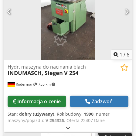
przednich kół ręcznych - Hydrauliczne mocowanie i
blokowanie - Głębokość cięcia regulowana bezstopniowo, z
wyświetlaczem cyfrowym - 2x ogranicznik dokładności
blokowania, z prętami ograniczającymi - Skrobak do cięcia
blachy - Pojemnik na ścinki - Swobodnie poruszający się
pedał nożny do zwalniania skoku
1
/
6
Hydr. maszyna do nacinania blach
INDUMASCH, Siegen
V 254
Rödermark
755 km
Informacja o cenie
Zadzwoń
Stan:
dobry (używany)
, Rok budowy:
1990
, numer
maszyny/pojazdu:
V 254326
, Oferta 22407 Dane
techniczne: - Długość cięcia 250 mm - Kąt cięcia 90 ° -
Grubość cięcia - stal miękka do 4 mm - Stal nierdzewna do