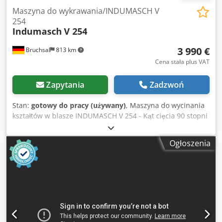
Maszyna do wykrawania/INDUMASCH V
254
Indumasch
V 254
3 990 €
Bruchsal
813 km
Cena stała plus VAT
Zapytania
Zadzwoń
Stan:
gotowy do pracy (używany)
, Maszyna do wycinania
kształtów w blasze INDUMASCH V 254 - Kąt cięcia 90 stopni
- Długość cięcia 250 mm - Maksymalna grubość blachy 4
mm / stal St 37 - Maksymalna grubość blachy 3 mm / stal
Ogłoszenia
nierdzewna - Maksymalna grubość blachy 5 mm /
aluminium - Liczba cykli pracy ok. 55 cykli/minutę -
Wymiary stołu 800x800 mm - Stopery / stopery długości i
kątowe – regulacja płynna - Napęd hydrauliczny - Moc
silnika 4 kW - Obsługa za pomocą pedału i przycisków -
Wysokość robocza ok. 950 mm - Nóżki maszyny Dcjdpfxezl
Aldj Afijk Wymiary: dł. x szer. x wys. 0,9 x 0,9 x 1,2 metra /
waga 700 kg Zastrzegamy sobie prawo do wprowadzania