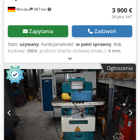
3 900 €
Werdau
487 km
SK plus VAT
Zapytania
Zadzwoń
Stan:
używany
, Funkcjonalność:
w pełni sprawny
, Rok
budowy:
2004
, grubość blachy stalowej (maks.):
4 mm
,
długość cięcia (maks.):
200 mm
, typ HKA 200 x 4 pojemność
200x200x4mm Dcjdpjv Efu Sofx Afiek Regulacja kąta
Ogłoszenia
zmiennego nóż ponownie naostrzony