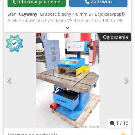
Informacja o cenie
Zadzwoń
Stan:
używany
, Grubość blachy 4,0 mm ST Dcjdjxaavpepfx
Afiek Grubość blachy 3,0 mm VA Rozmiar stołu 1200 x 780
mm Długość noża 200 x 200 mm Liczba uderzeń na minutę
ok. 60 min Regulacja kąta od - do 15 - 150 stopni Moc
Ogłoszenia
silnika 4,0 kW Waga maszyny ok. 1200 kg Wymagana
przestrzeń ok. 1700 x 1000 x 1500 mm Wyposażenie: -
elektrohydrauliczna nacinarka, z regulacją kąta 15° - 150° *
Regulacja kąta za pomocą kółek ręcznych - Przedni panel
sterowania - Osłona z pleksiglasu dla lepszej przejrzystości
- Hartowane ostrza również do cięcia stali nierdzewnej -
Strugana powierzchnia stołu * aby uniknąć "przechylania
się" lub "ślizgania" blachy - 2x ograniczniki cięcia * z
ruchomymi i wymiennymi ogranicznikami - Boczny wyrzut
ciętego materiału - Swobodnie poruszający się przełącznik
nożny - instrukcja obsługi * Link do maszyny : ?
machineno=1008-9397092
1
/
10