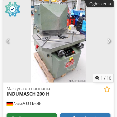
minutę ok. 60 min Regulacja kąta od - do 15 - 150 stopni
Ogłoszenia
Moc silnika 4,0 kW Waga maszyny ok. 1200 kg Wymagana
przestrzeń ok. 1700 x 1000 x 1500 mm Wyposażenie: -
elektrohydrauliczna nacinarka, z regulacją kąta 15° - 150° *
Regulacja kąta za pomocą kółek ręcznych Dsdpoxaa N Njfx
Afisck - Przedni panel sterowania - Osłona z pleksiglasu dla
lepszej przejrzystości - Hartowane ostrza również do cięcia
stali nierdzewnej - Strugana powierzchnia stołu * aby
uniknąć "przechylania się" lub "ślizgania" blachy - 2x
ograniczniki cięcia * z ruchomymi i wymiennymi
ogranicznikami - Boczny wyrzut ciętego materiału -
Swobodnie poruszający się przełącznik nożny - instrukcja
obsługi * Link do maszyny : ?machineno=1008-9397088
1
/
10
Maszyna do nacinania
INDUMASCH
200 H
Ahaus
831 km