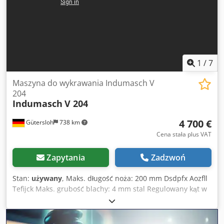
zmian wynikających z pomyłek lub błędów w danych.
1
/
7
Maszyna do wykrawania Indumasch V
204
Indumasch
V 204
4 700 €
Gütersloh
738 km
Cena stała plus VAT
Zapytania
Zadzwoń
Stan:
używany
, Maks. długość noża: 200 mm Dsdpfx Aozfll
Tefijck Maks. grubość blachy: 4 mm stal Regulowany kąt w
zakresie od 30° do 135° Możliwość wyboru pomiędzy
obsługą ręczną a nożną Waga: ok. 1000 kg