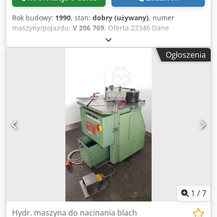
Rok budowy:
1990
, stan:
dobry (używany)
, numer
maszyny/pojazdu:
V 206 769
, Oferta 22346 Dane
techniczne: - Długość cięcia do 200 mm - Grubość cięcia -
stal do 6 mm - stal nierdzewna do 4 mm Dcsdpfxei Hpdyo
Ogłoszenia
Afisk - bezstopniowa regulacja kąta cięcia 30 - 135 ° -
częstotliwość skoków 60 1/min - Powierzchnia podparcia
stołu z rowkami teowymi 800 x 1000 mm - Ograniczniki
głębokości z podziałką wymiarową i regulacją kąta -
Wysokość stołu 860 mm - Napęd 400 V / 2,2 kW - E. -
Wyłącznik nożny - Zapotrzebowanie na miejsce ok. szer.
1000 x wys. 1650 x gł. 1700 mm - Waga ok. 1300 kg
1
/
7
Hydr. maszyna do nacinania blach