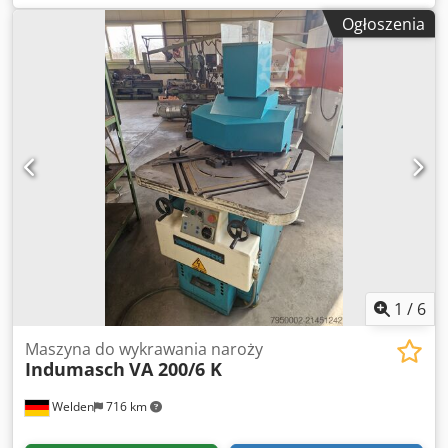
blokada noża Głębokość cięcia płynnie regulowana z
Ogłoszenia
wyświetlaczem cyfrowym Nowy zestaw noży górnych i
dolnych zamontowany Waga: ok. 1.000 kg
1
/
6
Maszyna do wykrawania naroży
Indumasch
VA 200/6 K
Welden
716 km