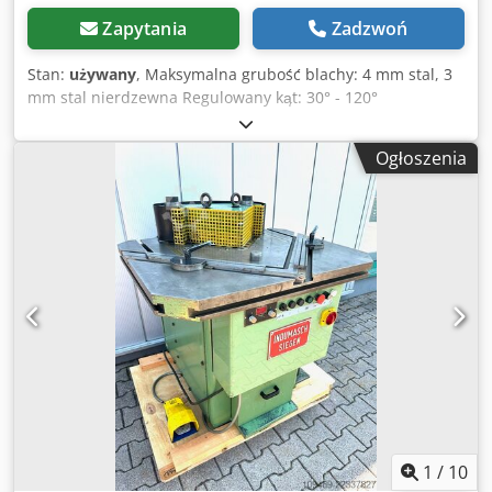
Zapytania
Zadzwoń
Stan:
używany
, Maksymalna grubość blachy: 4 mm stal, 3
mm stal nierdzewna Regulowany kąt: 30° - 120°
Pneumatyczna regulacja kąta Sterowanie ruchem za
pomocą pedału nożnego Możliwość wyboru pojedynczego
Ogłoszenia
lub podwójnego ruchu za pomocą przełącznika Waga: ok.
1000 kg Dsdjzl Du Hepfx Afiock
1
/
10