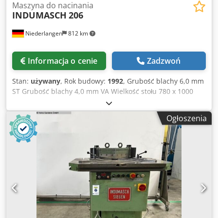
Maszyna do nacinania
INDUMASCH
206
Niederlangen
812 km
Informacja o cenie
Zadzwoń
Stan:
używany
, Rok budowy:
1992
, Grubość blachy 6,0 mm
ST Grubość blachy 4,0 mm VA Wielkość stołu 780 x 1000
mm Długość noża 200 x 200 mm Liczba skoków na minutę
60 min Moc silnika 3 kW Waga maszyny ok. 1100 kg
Ogłoszenia
Zapotrzebowanie miejsca ok. 1400 x 800 x 1300 mm
Wyposażenie: - elektrohydrauliczna wykrawarka
narożnikowa - 3x zderzaki pozycjonujące z dokładnością
blokady - Zakres regulacji 30 – 120 stopni, regulacja 2x
przednimi pokrętłami - elektryczna regulacja skoku za
pomocą wyświetlacza cyfrowego - nóż zapasowy (używany)
- lampa maszynowa Dcodpfx Aeu Dbv Tefiok - boczny
wyrzutnik odpadów - ruchomy pedał nożny - instrukcja
obsługi