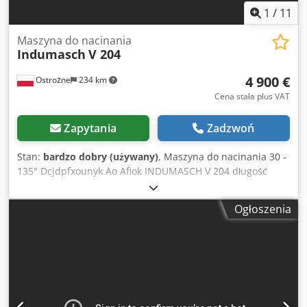
1
/
11
Maszyna do nacinania
Indumasch
V 204
4 900 €
Ostrożne
234 km
Cena stała plus VAT
Zapytania
Zadzwoń
Stan:
bardzo dobry (używany)
, Maszyna do nacinania 30 -
135° Dcjdpfxounyk Ao Afiok INDUMASCH V 204 długość
ostrza 200 x 200 mm maks. grubość blachy: stal miękka 4
mm Moc napędu 4 kW Wymiary dł. x szer. x wys. 1700 x
Ogłoszenia
1000 x 1500 mm Waga 940 kg