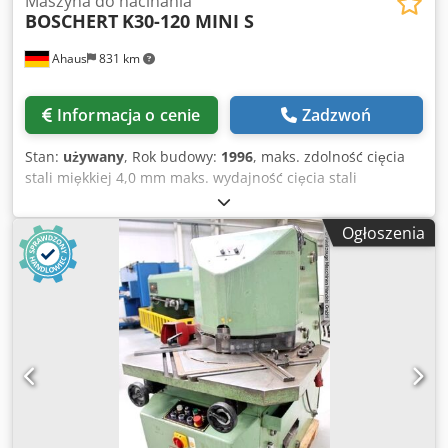
Maszyna do nacinania
BOSCHERT
K30-120 MINI S
Ahaus
831 km
Informacja o cenie
Zadzwoń
Stan:
używany
, Rok budowy:
1996
, maks. zdolność cięcia
stali miękkiej 4,0 mm maks. wydajność cięcia stali
nierdzewnej 3,0 mm Bezstopniowa regulacja kąta od - do
30 - 120 stopni Długość ostrza 150 x 150 mm Wysokość
Ogłoszenia
robocza 900 mm Stół: 1000 x 650 mm Dedpfjxabpdsx Afieck
Moc silnika 3,0 kW Waga 850 kg Wymiary L-W-H 1250 x
1000 x 1160 mm Wyposażenie: - Maszyna do nacinania z
regulacją kąta 30° - 120° - Prosty i funkcjonalny panel
sterowania z panelem dotykowym * Skok nastawczy *
Pojedynczy skok * Skok ciągły - Osłona z pleksiglasu dla
lepszej przejrzystości - Hartowane ostrza również do cięcia
stali nierdzewnej - Strugana powierzchnia stołu * w celu
uniknięcia "przechylania" lub "ślizgania się" blachy -
Regulowana wysokość podnoszenia - pojemnik na odpady -