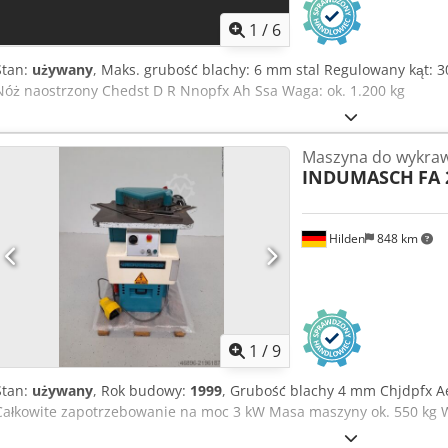
1
/
6
Stan:
używany
, Maks. grubość blachy: 6 mm stal Regulowany kąt: 
Nóż naostrzony Chedst D R Nnopfx Ah Ssa Waga: ok. 1.200 kg
Maszyna do wykraw
INDUMASCH
FA 
Hilden
848 km
1
/
9
Stan:
używany
, Rok budowy:
1999
, Grubość blachy 4 mm Chjdpfx A
Całkowite zapotrzebowanie na moc 3 kW Masa maszyny ok. 550 kg W