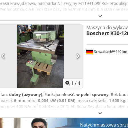
prasa krawędziowa, nacinarka Nr seryjny M11941298 Rok produkcj
Wydajność cięcia 6 mm stali przy 45 kg/mm2 4 mm dla stali nierdzew
od 60° do 140° (ze specjalnym ostrzem od 30° do 140°) Długość noż
Ręczna regulacja kąta za pomocą pokręteł - Kąt nacinania od 60°
Maszyna do wykraw
- Hydrauliczne mocowanie górnego i dolnego noża - Automatyczna re
Boschert
K30-12
przytrzymujące arkusz - Skalowane taśmy pomiarowe wbudowane w s
- Obsługa za pomocą przełącznika nożnego Stacja II (urządzenie do 
ton Rozmiar stołu 950 x 340 Wysokość robocza 1100 mm - Bezstopn
regulowany ogranicznik skoku - Regulacja skoku do 30 mm skoku r
Schwabach
640 km
pryzmami 90°, długość = 415 mm - Narzędzie górne 90°, długość = 
do sieci 400 V, 50 Hz Zapotrzebowanie na miejsce dł. x szer. x wys
kg Stan dobry
1
/
4
Stan:
dobry (używany)
, Funkcjonalność:
w pełni sprawny
, Rok bud
(maks.):
6 mm
, moc:
0,004 kW (0,01 KM)
, masa całkowita:
1 600 kg
,
mm przy 600 N/mm² Codpfxezp Dr Tj Ah Soha Regulacja kąta: płynn
Natychmiastowa sprz