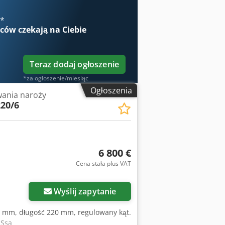
€
*
wców
czekają na Ciebie
Teraz dodaj ogłoszenie
*za ogłoszenie/miesiąc
Ogłoszenia
ania naroży
220/6
6 800 €
Cena stała plus VAT
Wyślij zapytanie
6 mm, długość 220 mm, regulowany kąt.
 Ssa