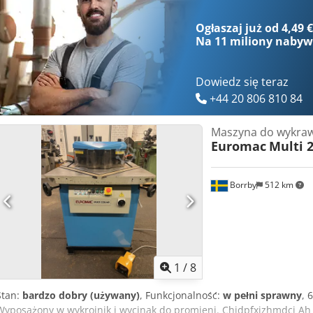
Ogłaszaj już od 4,49 
Na
11 miliony naby
Dowiedz się teraz
+44 20 806 810 84
Maszyna do wykraw
Euromac
Multi 
Borrby
512 km
1
/
8
Stan:
bardzo dobry (używany)
, Funkcjonalność:
w pełni sprawny
, 
Wyposażony w wykrojnik i wycinak do promieni. Chjdpfxjzhmdcj Ah