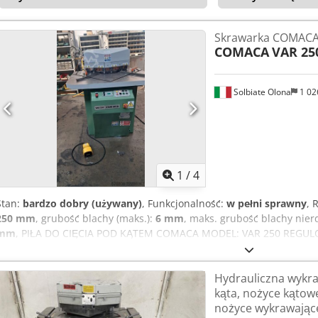
dobrym stanie. Prezentacja pod napięciem możliwa w każdej chwili
Ah Soa
Skrawarka COMACA
COMACA
VAR 25
Solbiate Olona
1 02
1
/
4
Stan:
bardzo dobry (używany)
, Funkcjonalność:
w pełni sprawny
, 
250 mm
, grubość blachy (maks.):
6 mm
, maks. grubość blachy nie
mm
, PIŁA DO CIĘCIA POD KĄTEM COMACA MODEL: VAR 250 REGULO
roboczego: 1200 x 900 mm Długość piły: 250 x 250 mm Maksymalna
Codszkg Hiepfx Ah Seha Maksymalna grubość cięcia dla R60/m
Hydrauliczna wykra
Wewnętrzny: SVR 423
kąta, nożyce kątow
nożyce wykrawając