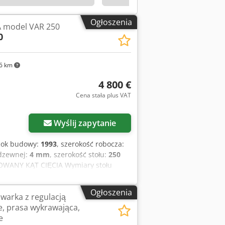
 w naszej ekspozycji. Chodpfxjzcm Ncs
Ogłoszenia
 model VAR 250
0
6 km
4 800 €
Cena stała plus VAT
Wyślij zapytanie
Rok budowy:
1993
, szerokość robocza:
rdzewnej:
4 mm
, szerokość stołu:
250
WANY KĄT CIĘCIA Wymiary stołu
 grubość cięcia dla R42/mm²: 6 mm
m²: 4 mm UŻYWANA MASZYNA KOD
Ogłoszenia
warka z regulacją
e, prasa wykrawająca,
e