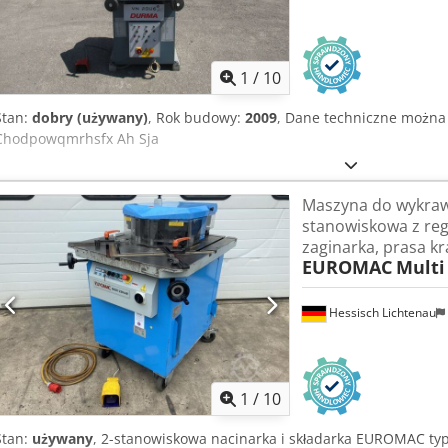
1
/
10
Stan:
dobry (używany)
, Rok budowy:
2009
, Dane techniczne można
Chodpowqmrhsfx Ah Sja
Maszyna do wykraw
stanowiskowa z reg
zaginarka, prasa k
EUROMAC
Multi
Hessisch Lichtenau
1
/
10
Stan:
używany
, 2-stanowiskowa nacinarka i składarka EUROMAC typ