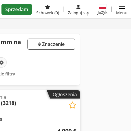
Sprzedam
Język
Schowek
(0)
Zaloguj się
Menu
4 mm na
Znaczenie
e filtry
Ogłoszenia
nia
(3218)
4 900 €