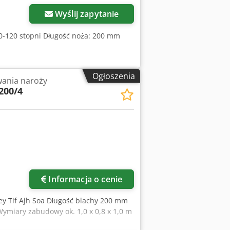
Wyślij zapytanie
30-120 stopni Długość noża: 200 mm
Ogłoszenia
ania naroży
200/4
Informacja o cenie
ey Tif Ajh Soa Długość blachy 200 mm
ymiary zabudowy ok. 1,0 x 0,8 x 1,0 m