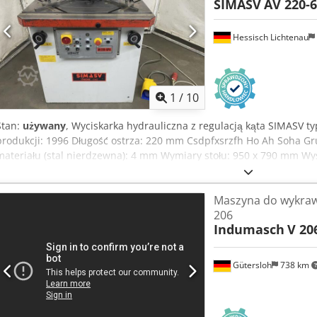
SIMASV
AV 220-
Hessisch Lichtenau
1
/
10
Stan:
używany
, Wyciskarka hydrauliczna z regulacją kąta SIMASV t
produkcji: 1996 Długość ostrza: 220 mm Csdpfxsrzfh Ho Ah Soha Gr
materiału (stal nierdzewna): 4 mm Wymiary stołu: 950 x 790 mm Wy
Zasilanie: 400 V, 50 Hz - Obsługa za pomocą przycisku lub przełącz
wykrawania od 30° do 140° - Regulacja kąta za pomocą 2 korb ręczny
Maszyna do wykraw
Hydrauliczne mocowanie ostrzy regulacyjnych - Elektryczny wyłączn
206
listew oporowych z podziałką kątową - Kilka skal pomiarowych w mm
Indumasch
V 20
HSS na nowo ostrzone, stan jak nowy Wymiary gabarytowe (dł. x sze
750 kg Stan bardzo dobry
Gütersloh
738 km