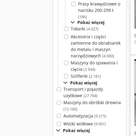
Prasy krawędziowe o
nacisku 200-299 t
(186)
Pokaż więcej
Tokarki
(4 327)
Akcesoria i części
zamienne do obrabiarek
do metalu i maszyn
narzędziowych
(4 080)
Maszyny do spawania i
cięcia
(2 544)
Szlifierki
(2 181)
Pokaż więcej
Transport i pojazdy
użytkowe
(27 794)
Maszyny do obróbki drewna
(12 160)
Automatyzacja
(9 215)
Wózki widłowe
(9 001)
Pokaż więcej