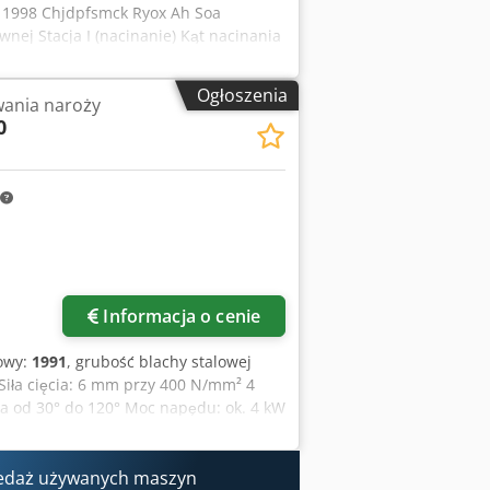
i 1998 Chjdpfsmck Ryox Ah Soa
nej Stacja I (nacinanie) Kąt nacinania
a 220 mm Rozmiar stołu 950 x 640 -
 do 140° z wbudowanym zestawem ostrzy
Ogłoszenia
ania naroży
gulacja szczeliny cięcia - Urządzenie
0
tół - Szyny oporowe z regulacją kąta
gięcia matrycowego) Siła nacisku 18
iowa prędkość podnoszenia - Płynnie
oboczego - Odwracalna pryzma z 4
415 mm Moc silnika 4 kW Podłączenie
. 1150 x 1050 x 1460 mm Waga ok. 1000
Informacja o cenie
owy:
1991
, grubość blachy stalowej
 Siła cięcia: 6 mm przy 400 N/mm² 4
a od 30° do 120° Moc napędu: ok. 4 kW
edaż używanych maszyn