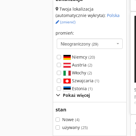
Twoja lokalizacja
(automatycznie wykryta):
Polska
(zmienić)
promień:
Nieograniczony
(29)
Niemcy
(20)
Austria
(2)
Włochy
(2)
Szwajcaria
(1)
Estonia
(1)
Pokaż więcej
stan
Nowe
(4)
używany
(25)
wania Maszyny Pneumatyczne
Euromac
K30