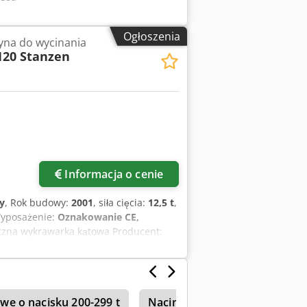
Ogłoszenia
yna do wycinania
120 Stanzen
Informacja o cenie
y
, Rok budowy:
2001
, siła cięcia:
12,5 t
,
Wyposażenie:
Oznakowanie CE,
iczna wykrawarka kątowa Producent:
ne techniczne Szerokość x Głębokość x
1000 mm Stacja 1 Wykrawanie kątowe
m Wydajność cięcia: 6 mm w ST 40, 4
f) Siła wykrawania: 12,5 t Średnica
we o nacisku 200-299 t
Nacinanie
Boschert
cji. Maszyna znajduje się w bardzo