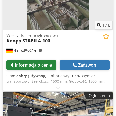
1
/
8
Wiertarka jednogłowicowa
Knopp
STABILA-100
Niemcy
607 km
Informacja o cenie
Zadzwoń
Stan:
dobry (używany)
, Rok budowy:
1994
, Wymiar
transportowy: Szerokość: 1500 mm, Głębokość: 1500 mm,
Maks. Wysokość: 1550 mm, Waga: ok. 220 kg. Crjdpfxem Rg
Npo Abuef
Ogłoszenia