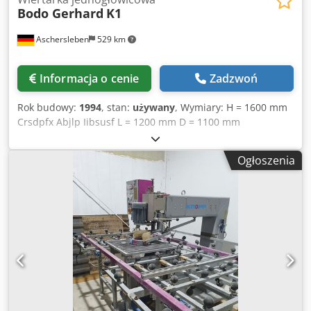
Bodo Gerhard
K1
Aschersleben
529 km
Informacja o cenie
Zadzwoń
Rok budowy:
1994
, stan:
używany
, Wymiary: H = 1600 mm
Crsdpfx Abjlp Iibsusf L = 1200 mm D = 1100 mm
Ogłoszenia