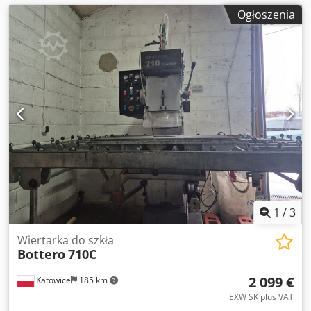
Ogłoszenia
1
/
3
Wiertarka do szkła
Bottero
710C
2 099 €
Katowice
185 km
EXW SK plus VAT