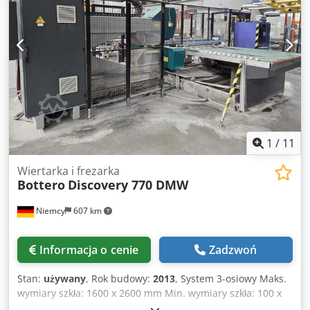
1
/
11
Wiertarka i frezarka
Bottero
Discovery 770 DMW
Niemcy
607 km
Informacja o cenie
Zadzwoń
Stan:
używany
, Rok budowy:
2013
, System 3-osiowy Maks.
wymiary szkła: 1600 x 2600 mm Min. wymiary szkła: 100 x
350 mm Grubość szkła: 3 - 19 mm Crodpfxjwmqrqo Abuof