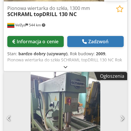
Pionowa wiertarka do szkła, 1300 mm
SCHRAML
topDRILL 130 NC
Velžys
544 km
Informacja o cenie
Zadzwoń
Stan:
bardzo dobry (używany)
, Rok budowy:
2009
,
Pionowa wiertarka do szkła SCHRAML topDRILL 130 NC Rok
produkcji: 2009 Maksymalna wysokość robocza: 1300 mm
Sterowanie NC W bardzo dobrym i czystym stanie
Ogłoszenia
Sprzedaż w stanie istniejącym Dostępna od ręki
Crjdpjyfrvysfx Abuef