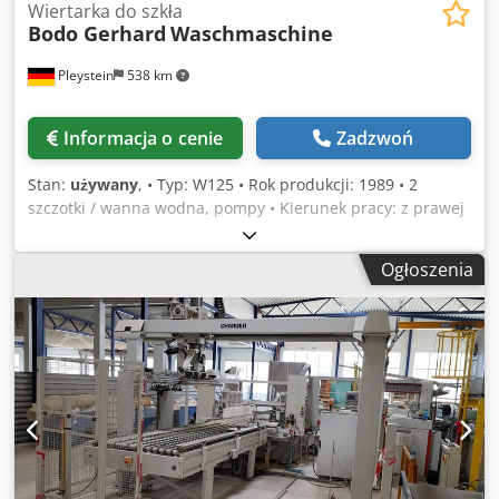
Wiertarka do szkła
Bodo Gerhard
Waschmaschine
Pleystein
538 km
Informacja o cenie
Zadzwoń
Stan:
używany
, • Typ: W125 • Rok produkcji: 1989 • 2
szczotki / wanna wodna, pompy • Kierunek pracy: z prawej
na lewą • Otwarta od góry • Szczotki myjące o wysokości
130 cm • Ogrzewanie • Cena na zapytanie Crsdpfx
Ogłoszenia
Asyucwyebujf