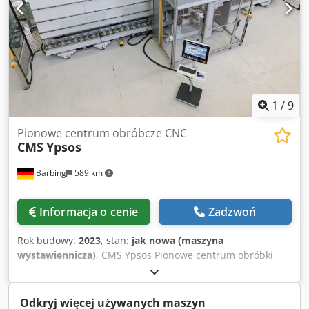
1
/
9
Pionowe centrum obróbcze CNC
CMS
Ypsos
Barbing
589 km
Informacja o cenie
Zadzwoń
Rok budowy:
2023
, stan:
jak nowa (maszyna
wystawiennicza)
, CMS Ypsos Pionowe centrum obróbki
szkła Wymiary obróbki: Maks. długość szkła: 3,200 / 4,500 /
6,000 mm Cjdepygraopfx Abujrf Maks. Wysokość szkła: 2
200 / 2 800 / 3 300 mm Min. długość szkła: 420 mm Min.
Odkryj więcej używanych maszyn