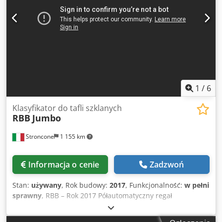
1
/
6
Klasyfikator do tafli szklanych
RBB
Jumbo
Stroncone
1 155 km
Informacja o cenie
Zadzwoń
Stan:
używany
, Rok budowy:
2017
, Funkcjonalność:
w pełni
sprawny
, RBB – Rok 2017 Półautomatyczny regał
magazynowy Jumbo Crsdpsy T Enmsfx Abuof 17 pozycji - 1
wózek stały, platforma 400 mm - 16 wózków ruchomych,