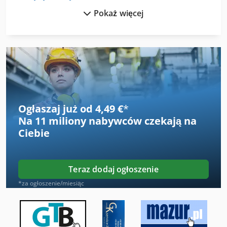
Pokaż więcej
Multi Wrzeciona Wiertarki
Szlifierka Do Szkła
Szlifierka Do Wałków
Szlifierka Do Wierteł
Tokarka Do Drewna
Ogłaszaj już od 4,49 €
*
Na
11 miliony nabywców
czekają na
Tokarki Do Drewna
Ciebie
Uchwyt Do Wiertarki
Uchwyt Na Wiertła
Teraz dodaj ogłoszenie
Wbijarki Do Palet
*za ogłoszenie/miesiąc
Widły Do Wózków Widłowych
Wiertarka Do Papieru