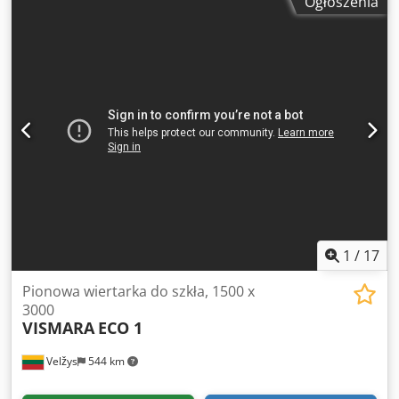
Ogłoszenia
platforma 250 mm Skok cylindra: 900 mm 380 V 50 Hz
Wymiary całkowite: 7300 x 6400 mm
1
/
17
Pionowa wiertarka do szkła, 1500 x
3000
VISMARA
ECO 1
Velžys
544 km