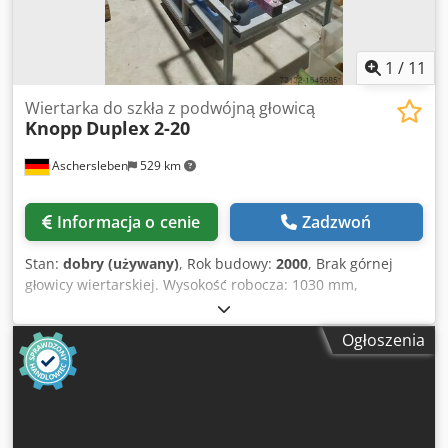
1
/
11
Wiertarka do szkła z podwójną głowicą
Knopp
Duplex 2-20
Aschersleben
529 km
Informacja o cenie
Zadzwoń
Stan:
dobry (używany)
, Rok budowy:
2000
, Brak górnej
głowicy wiertarskiej. Wysokość robocza: 1030 mm,
wysokość: 1680 mm, głębokość: 1800 mm, szerokość: 2450
mm Crjdpfx Abot Aifxsusf
Ogłoszenia