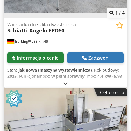
1
/
4
Wiertarka do szkła dwustronna
Schiatti Angelo
FPD60
Barbing
588 km
Informacja o cenie
Zadzwoń
Stan:
jak nowa (maszyna wystawiennicza)
, Rok budowy:
2025
, Funkcjonalność:
w pełni sprawny
, moc:
4,4 kW (5,98
KM)
, Schiatti Angelo FPD60 dwustronna wiertarka
Csdpfowd Ertsx Abujrf Maks. głębokość wiercenia: 1100 /
Ogłoszenia
1300 / 1600 mm Grubość szkła: 2-28 mm Maks. średnica 3-
100 (automatyczna) 3-200 mm (ręczna) Prędkość: 200 -
4500 obr./min sterowana częstotliwością Zapotrzebowanie
na moc: 4,4 kW