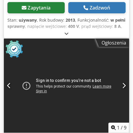
Zapytania
Zadzwoń
Stan:
używany
, Rok budowy:
2013
, Funkcjonalność:
w pełni
sprawny
, napięcie wejściowe:
400 V
, prąd wejściowy:
8 A
,
częstotliwość wejściowa:
50 Hz
, masa całkowita:
520 kg
,
Oferujemy tę używaną wiertarkę do szkła Bottero 710C, rok
Ogłoszenia
produkcji 2013. Model: 710C Nr seryjny: GG710C-20596 Rok
produkcji: 2013 Cjdpfxjzmwrno Abuerf Napięcie: 400 V
Częstotliwość: 50 Hz Prąd znamionowy: 8 A Masa: 520 kg W
razie pytań lub potrzeby uzyskania dodatkowych informacji
prosimy o wiadomość lub kontakt telefoniczny.
1
/
9