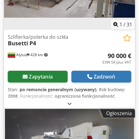
1
/
31
Szlifierka/polerka do szkła
Busetti
P4
90 000 €
Alytus
428 km
EXW SK plus VAT
Zapytania
Zadzwoń
Stan:
po remoncie generalnym (używany)
, Rok budowy:
2008
, Funkcjonalność:
ograniczona funkcjonalność
,
godziny pracy:
20 000 h
, moc:
60 kW (81,58 KM)
, napięcie
wejściowe:
400 V
, częstotliwość wejściowa:
50 Hz
, rodzaj
Ogłoszenia
prądu wejściowego:
trójfazowy
, całkowita szerokość:
11 000 mm
, całkowita długość:
12 000 mm
, ciśnienie
powietrza:
8 belka
, ciśnienie:
8 belka
, Linia do
szlifowania/polerowania szkła, która składa się z