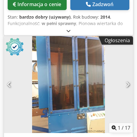
Informacja o cenie
Zadzwoń
Stan:
bardzo dobry (używany)
, Rok budowy:
2014
,
Funkcjonalność:
w pełni sprawny
, Pionowa wiertarka do
szkła, 1500 x 3000 Maks. rozmiar szkła: 1500 x 3000 mm
Cedpoy Nltnefx Abujrf Grubość szkła: 3 – 20 mm Średnica
Ogłoszenia
wiercenia: 3 – 100 mm Sterowanie: sterowane numerycznie
(NC) Głowice wiertarskie: 2 przeciwległe wrzeciona
wiertarskie (przód i tył) Prędkość wrzeciona: przez falownik
Wymiary całkowite: 7500 x 2200 x 2800 mm W bardzo
dobrym i czystym stanie Dobry stan techniczny,
przetestowana Stan jak jest Dostępna od ręki
1
/
17