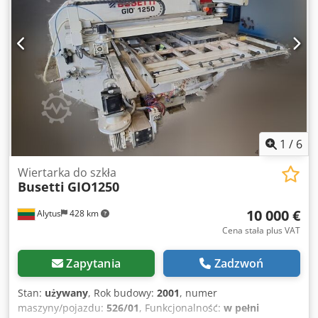
manipulatora załadunkowego, czterostronnej obrabiarki
oraz myjki Triulzi. Urządzenie zostało zdemontowane i jest
przechowywane w magazynie. Sprzedawca zobowiązuje się
do pomocy przy uruchomieniu urządzenia w siedzibie
kupującego. Stan manipulatora Busetti – sprzedawany w
stanie obecnym (stan bardzo dobry). Linia obróbcza Busetti
P4 po pełnym remoncie kapitalnym. Myjka Triulzi po
częściowym remoncie. Crodpfxexxaitj Abusf
1
/
6
Wiertarka do szkła
Busetti
GIO1250
10 000 €
Alytus
428 km
Cena stała plus VAT
Zapytania
Zadzwoń
Stan:
używany
, Rok budowy:
2001
, numer
maszyny/pojazdu:
526/01
, Funkcjonalność:
w pełni