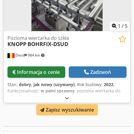
1
/
5
Pozioma wiertarka do szkła
KNOPP
BOHRFIX-DSUD
Diest
984 km
Informacja o cenie
Zadzwoń
Stan:
dobry, jak nowy (używany)
, Rok budowy:
2022
,
Funkcjonalność:
w pełni sprawny
, pozioma wiertarka do
szkła z wysuwanym stołem rolkowym 700 mm wymiary
maszyny: długość: 1850 mm, wysokość: 1800 mm,
Zapisz wyszukiwanie
głębokość: 1200 mm Credpfsyub Azex Abuof