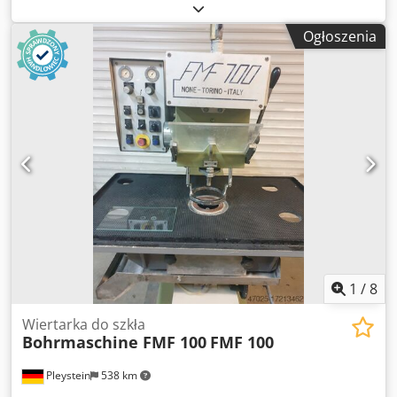
sprawny
, godziny pracy:
60 000 h
, napięcie wejściowe:
380
V
, rodzaj prądu wejściowego:
trójfazowy
, długość posuwu
Ogłoszenia
oś X:
1 250 mm
, Używana wiertarka do szkła z
automatyczną linią pomiarową. W dobrym stanie. Cedpfsx
Rp Rgex Abuerf
1
/
8
Wiertarka do szkła
Bohrmaschine FMF 100
FMF 100
Pleystein
538 km