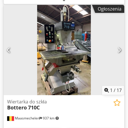
Wiercenie / Dwustronne 16 przegródek na 16 pozycji
Ogłoszenia
Długość: 5850 mm Szerokość: 5500 mm Maks. wysokość
montażu systemu: 2200 mm
1
/
17
Wiertarka do szkła
Bottero
710C
Maasmechelen
937 km