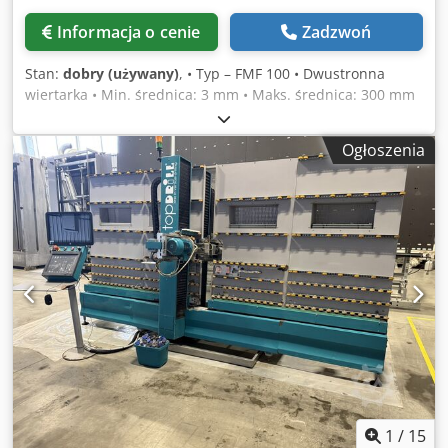
Informacja o cenie
Zadzwoń
Stan:
dobry (używany)
, • Typ – FMF 100 • Dwustronna
wiertarka • Min. średnica: 3 mm • Maks. średnica: 300 mm
Credpfxeuqma As Abusf • Prędkość obrotowa: 110 – 4600
obr/min • Dolny wiertło z automatycznym posuwem, górne
Ogłoszenia
wiertło prowadzone ręcznie
1
/
15