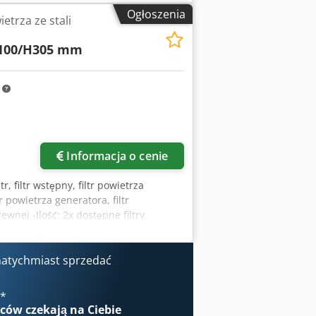
Ogłoszenia
etrza ze stali
100/H305 mm
m
Informacja o cenie
tr, filtr wstępny, filtr powietrza
 powietrza generatora, filtr
ewnej -Ilość: 2x dostępne filtry
kg/sztuka Cjdovxf S Depfx Apbsrf
natychmiast sprzedać
€
*
wców
czekają na Ciebie