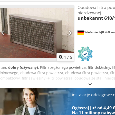
Obudowa filtra powi
nierdzewnej
unbekannt
610/
Wiefelstede
760 k
1
/
5
Stan:
dobry (używany)
, Filtr sprężonego powietrza, filtr dokładny, fil
dolotowego, obudowa filtra powietrza, obudowa filtra powietrza, filtr
kompaktowy, filtr zawiesiny -Filtr powietrza: obudowa ze stali nierdz
powietrza -Cena: za sztukę -Wymiary: 610/100/H305 mm -Waga: 7,2 
instalacje odciągowe 
Ogłaszaj już od 4,49 
Na
11 miliony naby