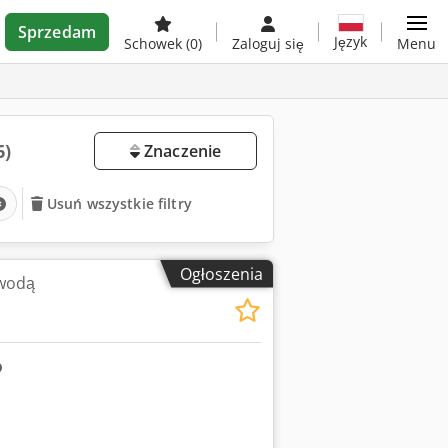
Sprzedam
Język
Schowek
(0)
Zaloguj się
Menu
6)
Znaczenie
Usuń wszystkie filtry
Ogłoszenia
 wodą