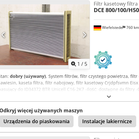
Filtr kasetowy filtr
DCE
800/100/H5
Wiefelstede
760 k
1
/
5
Stan:
dobry (używany)
, System filtrów, filtr czystego powietrza, filtr 
zawiesin, kaseta filtra, filtr nabojowy, filtr kasetowy Crjdpfsvmn Eis
pasujący do ID34372 BTR Unicell C16-2K7 -Ilość: dostępne 4x filtr
każdy: 800/95/H500 mm -Waga: 4,5 kg/szt.
Odkryj więcej używanych maszyn
Urządzenia do piaskowania
Instalacje lakiernicze