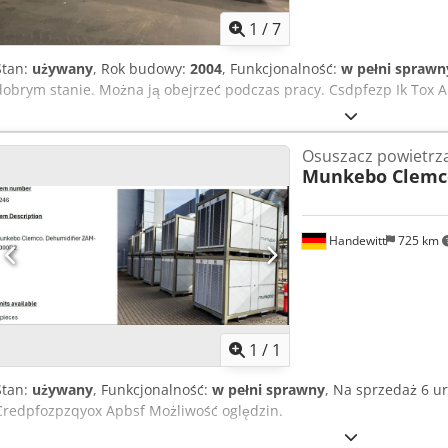
1
/
7
Stan:
używany
, Rok budowy:
2004
, Funkcjonalność:
w pełni sprawn
dobrym stanie. Można ją obejrzeć podczas pracy. Csdpfezp Ik Tox 
Osuszacz powietrz
Munkebo Clemc
Handewitt
725 km
Zapytaj o w
1
/
1
Stan:
używany
, Funkcjonalność:
w pełni sprawny
, Na sprzedaż 6 ur
Credpfozpzqyox Apbsf Możliwość oględzin.