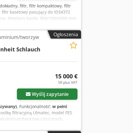
dokładny, filtr, filtr kompaktowy, filtr
E, filtr kasetowy pasujący do ID34372
letna -Wymiary każdy: 800/100/H500 mm
Ogłoszenia
luminium/tworzyw
inheit Schlauch
15 000 €
SK plus VAT
Wyślij zapytanie
używany)
, Funkcjonalność:
w pełni
ostkę filtracyjną Ulmatec, model FES
 aluminium/tworzyw sztucznych,
orf Model: Jednostka filtracyjna FES
o pyłu dla aluminium/tworzyw