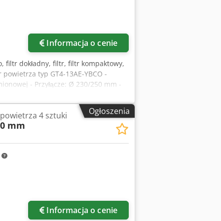
Informacja o cenie
, filtr dokładny, filtr, filtr kompaktowy,
iltr powietrza typ GT4-13AE-YBCO -
mionowej - Przyłącze: Ø 230/250 mm -
jtpyq Ujfx Apbjf - Wymiary:
Ogłoszenia
a powietrza 4 sztuki
00 mm
m
Informacja o cenie