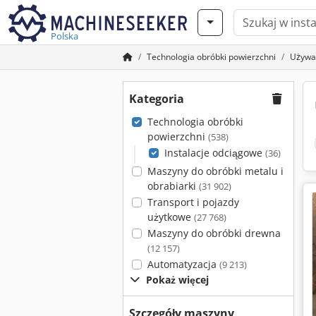
Polska
Technologia obróbki powierzchni
Używan
Kategoria
Technologia obróbki
powierzchni
(538)
Instalacje odciągowe
(36)
Maszyny do obróbki metalu i
obrabiarki
(31 902)
Transport i pojazdy
użytkowe
(27 768)
Maszyny do obróbki drewna
(12 157)
Automatyzacja
(9 213)
Pokaż więcej
Szczegóły maszyny