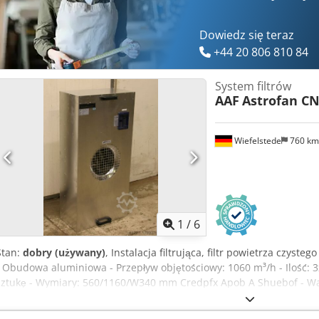
Dowiedz się teraz
+44 20 806 810 84
System filtrów
AAF
Astrofan C
Wiefelstede
760 k
1
/
6
Stan:
dobry (używany)
, Instalacja filtrująca, filtr powietrza czys
- Obudowa aluminiowa - Przepływ objętościowy: 1060 m³/h - Ilość: 3
sztukę - Wymiary: 560/1160/W340 mm Credpfx Apob A Shuebof - Wa