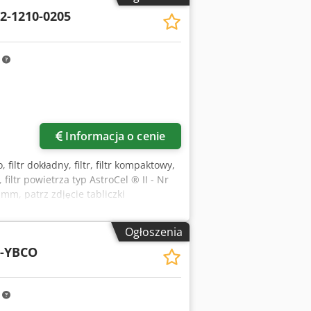
12-1210-0205
m
Informacja o cenie
, filtr dokładny, filtr, filtr kompaktowy,
, filtr powietrza typ AstroCel ® II - Nr
m, patrz zdjęcie tabliczki
 sztukę Cedpfxow U N Tuj Apbsrf -
Ogłoszenia
E-YBCO
m