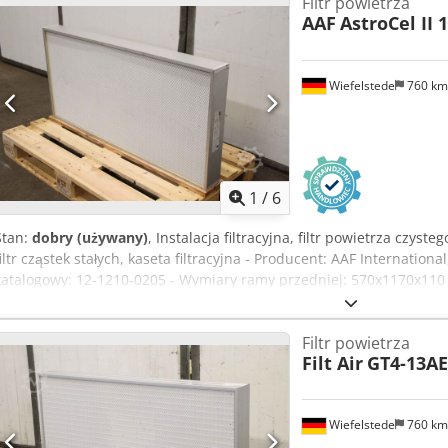
Filtr powietrza
AAF
AstroCel II 
Wiefelstede
760 k
1
/
6
Stan:
dobry (używany)
, Instalacja filtracyjna, filtr powietrza czystego
filtr cząstek stałych, kaseta filtracyjna - Producent: AAF International
katalogowy: 12-1210-0205 - Wymiary ramy przedniej: 570x1170x110 m
znamionowej - Ilość: dostępne 2 sztuki filtrów powietrza - Cena: za
Wymiary: 1170/110/H570 mm - Waga: 11 kg/szt.
Filtr powietrza
Filt Air
GT4-13A
Wiefelstede
760 k