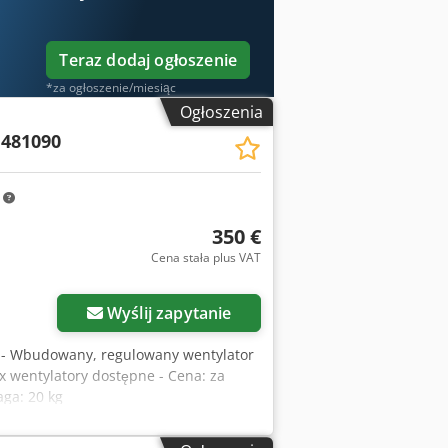
Teraz dodaj ogłoszenie
*za ogłoszenie/miesiąc
Ogłoszenia
N481090
m
350 €
Cena stała plus VAT
Wyślij zapytanie
tego - Wbudowany, regulowany wentylator
x wentylatory dostępne - Cena: za
ga: 20 kg