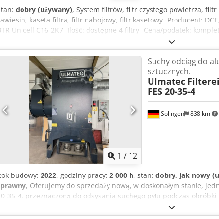
Stan:
dobry (używany)
, System filtrów, filtr czystego powietrza, filtr 
zawiesin, kaseta filtra, filtr nabojowy, filtr kasetowy -Producent: DC
BTR Unicell C16-2K7 -Ilość: dostępne 4 filtry -Cena/podatek: komp
Credpfxsvmn Dxj Apbjf -Waga: 3,1 kg/szt.
Suchy odciąg do a
sztucznych.
Ulmatec
Filtere
FES 20-35-4
Solingen
838 km
1
/
12
Rok budowy:
2022
, godziny pracy:
2 000 h
, stan:
dobry, jak nowy (
sprawny
, Oferujemy do sprzedaży nową, w doskonałym stanie, jedn
20-35-4, przeznaczoną do odsysania suchego pyłu podczas obróbki
wyprodukowaną w 2022 roku. Producent: Ulmatec Cedpfxezlr Dcs Apb
20-35-4 Rok produkcji: 2022 Stan: jak nowa Typ: Odsysanie sucheg