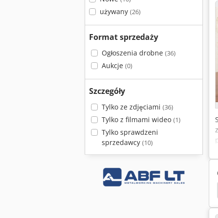
używany
(26)
Format sprzedaży
Ogłoszenia drobne
(36)
Aukcje
(0)
Szczegóły
Tylko ze zdjęciami
(36)
Tylko z filmami wideo
(1)
Tylko sprawdzeni
sprzedawcy
(10)
etrza
Filtr Powietrza
Filtr
Filtr Nabojowy