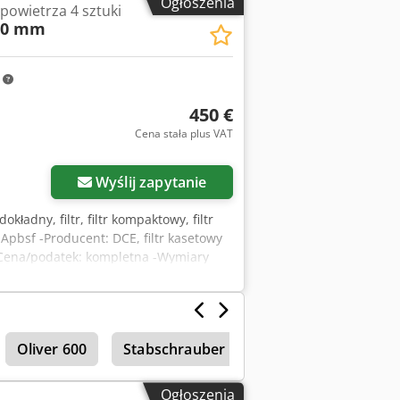
Ogłoszenia
a powietrza 4 sztuki
00 mm
m
450 €
Cena stała plus VAT
Wyślij zapytanie
dokładny, filtr, filtr kompaktowy, filtr
x Apbsf -Producent: DCE, filtr kasetowy
y -Cena/podatek: kompletna -Wymiary
Oliver 600
Stabschrauber Powietrza
Odprowad
Ogłoszenia