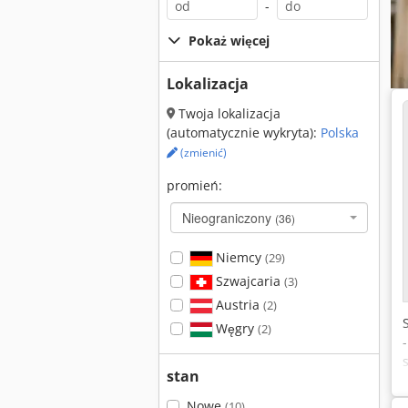
-
Pokaż więcej
Lokalizacja
Twoja lokalizacja
(automatycznie wykryta):
Polska
(zmienić)
promień:
Nieograniczony
(36)
Niemcy
(29)
Szwajcaria
(3)
Austria
(2)
Węgry
(2)
stan
Nowe
(10)