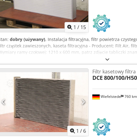
1
/
15
Stan:
dobry (używany)
, Instalacja filtracyjna, filtr powietrza czystego
filtr cząstek zawieszonych, kaseta filtracyjna - Producent: Filt Air, f
Wymiary ramy czołowej: 1210 x 600 mm, patrz zdjęcie tabliczki zna
Ilość: dostępnych 20 sztuk filtrów powietrza - Cena: za sztukę Crjdp
1210/190/H600 mm - Waga: 16 kg/szt.
Filtr kasetowy filtr
DCE
800/100/H5
Wiefelstede
760 k
1
/
6