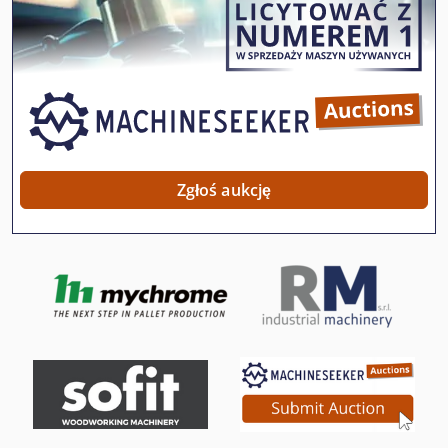
Szlifierka Do Krawędzi
Szlifierka Do Noży
Szlifierka Do Otworow Cnc
Szlifierka Do Plaszczyzn
Szlifierka Do Posadzek
Zgłoś aukcję
Szlifierka Do Profili
Szlifierka Do Płaszczyzn
Szlifierka Do Płaszczyzna
Szlifierka Do Rur
Szlifierka Do Szkła
Szlifierka Do Wałków