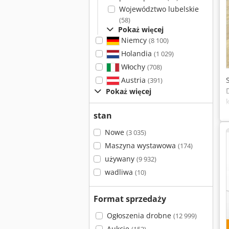
Województwo lubelskie
(58)
Pokaż więcej
Niemcy
(8 100)
Holandia
(1 029)
Włochy
(708)
Austria
(391)
Pokaż więcej
stan
Nowe
(3 035)
Maszyna wystawowa
(174)
używany
(9 932)
wadliwa
(10)
Format sprzedaży
Ogłoszenia drobne
(12 999)
Aukcje