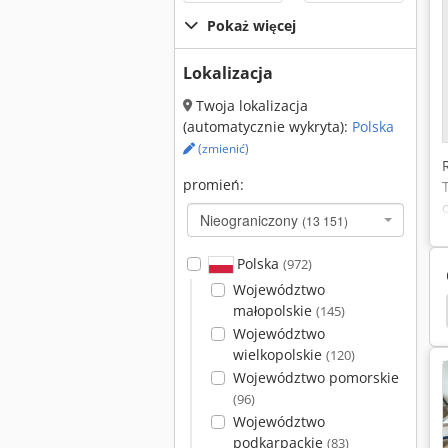
Pokaż więcej
Lokalizacja
Twoja lokalizacja
(automatycznie wykryta):
Polska
(zmienić)
promień:
Nieograniczony
(13 151)
Polska
(972)
Województwo
łaszczawiająca Profil
Aba
Szlifowanie Głowy
małopolskie
(145)
Województwo
wielkopolskie
(120)
Województwo pomorskie
(96)
Województwo
podkarpackie
(83)