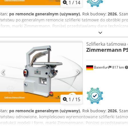
1
/
14
Stan:
po remoncie generalnym (używany)
, Rok budowy:
2026
, Sza
Państwu po generalnym remoncie szlifierki taśmowe do obróbki prof
i form, marki Zimmermann. Poniżej przedstawiamy dane techniczne 
stołu: 650 mm Szerokość stołu: 600 mm Szerokość prowadnicy: 15 / 3
3 200 mm Wysokość szlifowania: 350 mm Kąt obrotu stołu: 45 / 20° N
Szlifierka taśmowa d
Prędkość obrotowa: 1 500 / 3 000 obr/min Prędkość taśmy: 12 / 25 
Zimmermann
P
mm Wymiary: 1 200 x 2 450 x 2 100 mm Waga: 390 kg Chodpfx Aszl
posiadają zmodernizowany układ elektryczny, w tym hamulec silnik
RAL 7035, wyposażone w zregenerowane rolki napędowe i prowadz
Baienfurt
817 km
dodatkowe. Z przyjemnością odpowiemy na Państwa pytania i przyj
1
/
15
Stan:
po remoncie generalnym (używany)
, Rok budowy:
2026
, Sza
Państwu odnowione, kompleksowo wyremontowane szlifierki taśmowe
produkcji modeli i form, marki Zimmermann. Poniżej przedstawiam