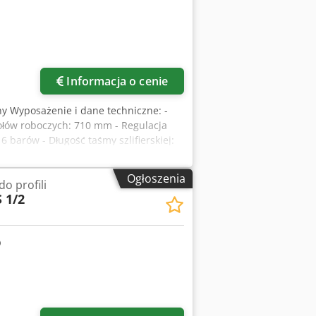
Informacja o cenie
y Wyposażenie i dane techniczne: -
ołów roboczych: 710 mm - Regulacja
6 barów - Długość taśmy szlifierskiej:
ifierskiej: 10 – 20 m/s - Regulacja
 - Elektryka: 400 V / 2,9 kW Cjdpfx
Ogłoszenia
o profili
jsce magazynowania: 63934 Röllbach
 1/2