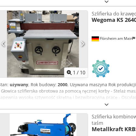
typu PS1: Długość stołu: 650 mm Szerokość stołu: 600 mm Szerokość
Długość taśmy: 2700 mm Wysokość szlifowania: 350 mm Chsdpfx Aqszl
Szlifierka do krawędz
Napięcie: 400 V Moc: 1,4 / 1,85 kW Prędkość obrotowa: 1500 / 3000 
Wegoma
KS 264
Średnica króćca odciągowego: 80 mm Wymiary: 1200 x 2450 x 1500
maszyny posiadają zmodernizowany układ elektryczny, w tym hamule
RAL 7035 (jasnoszary), wyposażone w odnowione rolki prowadzące
Flörsheim am Main
wyposażenie dodatkowe. Zapraszamy do kontaktu w celu uzyskania 
zamówienia.
1
/
10
Stan:
używany
, Rok budowy:
2000
, Używana maszyna Rok produkcji
- Głowica szlifierska obrotowa za pomocą ręcznej korby - Stelaż ma
zapewnia wysoką sztywność skrętną i bezwibracyjną pracę - Oscylac
silnikiem napędowym dla lepszych rezultatów szlifowania - Oscylacj
szlifierska z powłoką grafitową, zwiększająca trwałość pasma szlifiersk
Szlifierka kombinowa
wysokości, umożliwiający wykorzystanie całej szerokości pasma szlif
taśm
szlifowania powierzchni o zaokrąglonych krawędziach z wbudowan
Metallkraft
KRB
Sprężynowe napinanie pasma automatycznie kompensuje różnice w
ogranicznikom doskonale nadaje się do szlifowania fornirów - Nadm