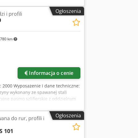
 prowadnic: 15 / 30 / 40 / 50 mm
icvetsa Kąt obrotu stołu: 45 / 20°
Ogłoszenia
i i profili
obr./min Prędkość taśmy: 12 / 25 m/s
0
 mm Waga: 320 kg Po remoncie
c silnika, są lakierowane w kolorze
 i napędowe oraz kompletne
780 km
dodatkowych informacji i złożenia
Informacja o cenie
: 2000 Wyposażenie i dane techniczne:
szyny wykonany ze spawanej stali
yjne pasmo szlifierskie z oddzielnym
a z możliwością włączania - Płyta
iego - Stół szlifierski z regulacją
Ogłoszenia
na do rur, profili i
ierskiego - Dodatkowy stół do
ymi otworami do odsysania -
S 101
 długości pasma - Dzięki regulowanym
iar forniru można łatwo zeszlifować -