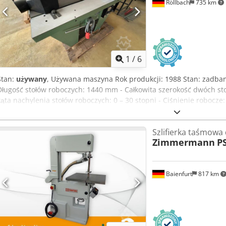
Röllbach
735 km
1
/
6
Stan:
używany
, Używana maszyna Rok produkcji: 1988 Stan: zadban
Długość stołów roboczych: 1440 mm - Całkowita szerokość dwóch st
kąta nachylenia stołów roboczych: 0 – 30 stopni - Ciśnienie robocze: 
2170 mm - Szerokość taśmy szlifierskiej: 150 mm - Prędkość taśmy szl
pionowa zespołu oscylacyjnego: 125 mm - Zużycie powietrza: 25 l/min
Szlifierka taśmowa d
Aszk Ny Eoqteha Waga: 490 kg Dostępność: w krótkim terminie Mie
Zimmermann
PS
Baienfurt
817 km