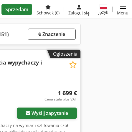
Sprzedam
Język
Schowek
(0)
Zaloguj się
Menu
151)
Znaczenie
Ogłoszenia
ęcia wypychaczy i
1 699 €
Cena stała plus VAT
Wyślij zapytanie
ychaczy na wymiar i szlifowania czół
ie umożliwiające półautomatyczne