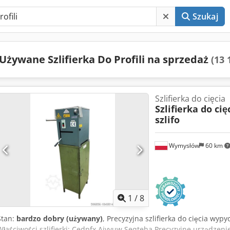
Szukaj
Używane Szlifierka Do Profili na sprzedaż
(13 
Szlifierka do cięcia
Szlifierka do ci
szlifo
Wymysłów
60 km
1
/
8
Stan:
bardzo dobry (używany)
, Precyzyjna szlifierka do cięcia wyp
Właściwości szlifierki: Cedpfx Ajvyuw Seqteha Precyzyjne urządzen