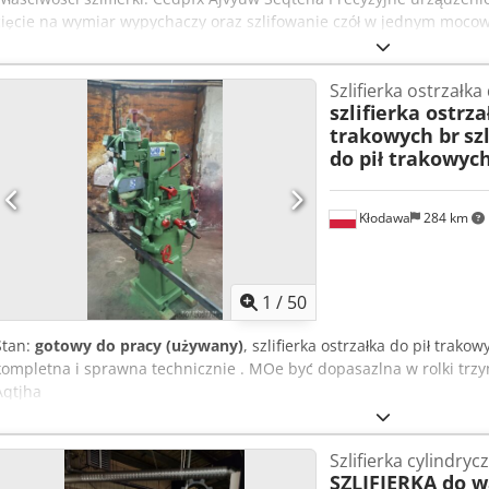
cięcie na wymiar wypychaczy oraz szlifowanie czół w jednym mocow
regulowana Naciąg pasa może być regulowany i kontrolowany autom
bardziej napięty pas) Szlifierka do cięcia wypychaczy i szlifowania cz
Szlifierka ostrzałka
szlifowania czół Kod producenta 100 Parametry szlifierki: Moc silni
szlifierka ostrza
600obr/min Zakres średnic - ⌀1-25 mm Maksymalna długość - 300m
trakowych br
sz
Tolerancja długości dla ⌀25x300mm: +/- 0,01mm Wymiary LxWxH: 4
do pił trakowych
filmu na YouTube:
Kłodawa
284 km
1
/
50
Stan:
gotowy do pracy (używany)
, szlifierka ostrzałka do pił trak
kompletna i sprawna technicznie . MOe być dopasazlna w rolki trzy
Aqtjha
Szlifierka cylindryc
SZLIFIERKA do 