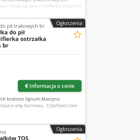
aniu Podczas pracy szlifierka może być
atycznie (im większy opór, tym
ół Szlifierka do cięcia wypychaczy i
Ogłoszenia
 do pił trakowych br
ka - 0,735kW Max. prędkość - 3
łka do pił
m (opcjonalnie 500 lub 600mm)
lifierka ostrzałka
30x360x500mm Ciężar - 109kg Link do
 br
Informacja o cenie
owych bratstvo lignum.Maszyna
majace piłę tasmową . Cjdpfxexx Uxio
Ogłoszenia
zna
wałków TOS