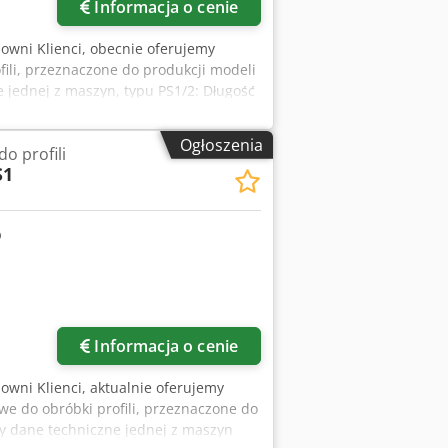
Informacja o cenie
nowni Klienci, obecnie oferujemy
ili, przeznaczone do produkcji modeli
jednej z maszyn, typu PS1/2: Długość
0 / 40 / 50 mm Długość taśmy: 2 700 /
apięcie: 400 V Moc: 1,4 / 1,85 kW
Ogłoszenia
o profili
m/s Średnica króćca odciągowego: 80
S1
idajqtea Po remoncie maszyny
a, są pomalowane na jasnoszary kolor
ące oraz kompletne wyposażenie
mą zapytania.
Informacja o cenie
nowni Klienci, aktualnie oferujemy
 do obróbki profili, przeznaczone do
y dane techniczne jednej z maszyn