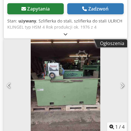
Zapytania
Zadzwoń
Stan:
używany
, Szlifierka do stali, szlifierka do stali ULRICH
KLINGEL typ HSM 4 Rok produkcji ok. 1976 z 4
stanowiskami roboczymi Średnica tarcz szlifierskich: 1x
100; 1x 150; 2x 200 mm Prędkość obrotowa tarczy
Ogłoszenia
szlifierskiej: ok. 1400/2800 obr./min Moc silnika: ok. 1 kW
Zasilanie: 380 V, 50 Hz - 3x wahliwy stół szlifierski -
wszystkie 3 stanowiska robocze z obrotowymi stołami,
dosuw za pomocą pokrętła ręcznego - jedno stanowisko
robocze (czwarte) ze stołem obrotowym i odchylanym,
dosuw za pomocą pokrętła ręcznego - 1 szt. tarcza
diamentowa Ø 100 mm zamontowana (znacznie zużyta) - 2
szt. tarcze korundowe zamontowane Ø 200 mm - Prawo- i
lewobieg na każdym stanowisku Dsdpjdz Srkjfx Ad Rskr -
Układ chłodzenia w podstawie maszyny Zapotrzebowanie
miejsca D x S x W 1100 x 1000 x 1300 mm Waga: ok. 450 kg
Stan dobry
1
/
4