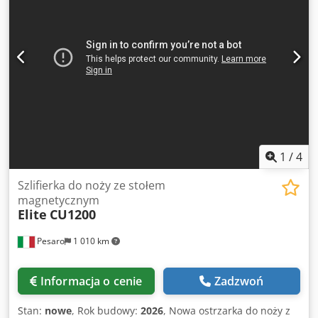
wykorzystaniem stołu magnetycznego Tarcza szlifierska:
D200 / D250 Moc silnika szlifierskiego: 7,5 kW Maszyna w
dobrym stanie.
1
/
4
Szlifierka do noży ze stołem
magnetycznym
Elite
CU1200
Pesaro
1 010 km
Informacja o cenie
Zadzwoń
Stan:
nowe
, Rok budowy:
2026
, Nowa ostrzarka do noży z