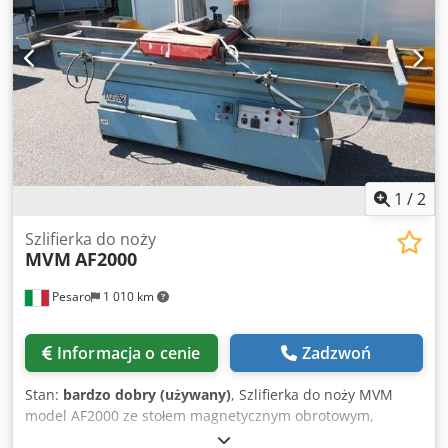
magnetycznego stołu szlifierskiego: 1300 mm Napęd: 13,5
kW Magnetyczny stół: obrotowy DANE DOTYCZĄCE
MASZYNY Wymiary (długość x szerokość x wysokość): 3200 x
1000 x 1800 mm WYPOSAŻENIE Czyszczenie wodą z filtrem
Prowadnica Dsdpjzlfm Djfx Ad Rekr Oddzielna szafa
sterownicza Oddzielny panel obsługi
1
/
2
Szlifierka do noży
MVM
AF2000
Pesaro
1 010 km
Informacja o cenie
Zadzwoń
Stan:
bardzo dobry (używany)
, Szlifierka do noży MVM
model AF2000 ze stołem magnetycznym obrotowym,
długość 2000 mm Dkedpeznr Sfefx Ad Rjr