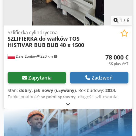
1
/
6
Szlifierka cylindryczna
SZLIFIERKA do wałków TOS
HISTIVAR BUB
BUB 40 x 1500
78 000 €
Dzierżoniów
220 km
SK plus VAT
Zapytania
Zadzwoń
Stan:
dobry, jak nowy (używany)
, Rok budowy:
2024
,
Funkcjonalność:
w pełni sprawny
, długość szlifowania:
1 650 mm
, średnica szlifowania:
400 mm
, Mamy do
zaoferowania nową maszynę BUB40 x 1500 NC ze
sterowaniem MITSHUBISHI NC. Maszyna jest w dalszym
ciągu w Leasingu w ING Lease. Maszyna została
gruntowanie zrewitalizowana na podstawie maszyny TOS
HOSTIVAR BUB 40 przez firmę FAS GŁOWNO Dane