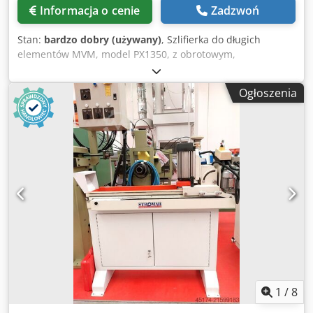
Informacja o cenie
Zadzwoń
Stan:
bardzo dobry (używany)
, Szlifierka do długich
elementów MVM, model PX1350, z obrotowym,
magnetycznym stołem o długości 1350 mm. Dksdpfx Asznr
Nwed Ror
Ogłoszenia
1
/
8