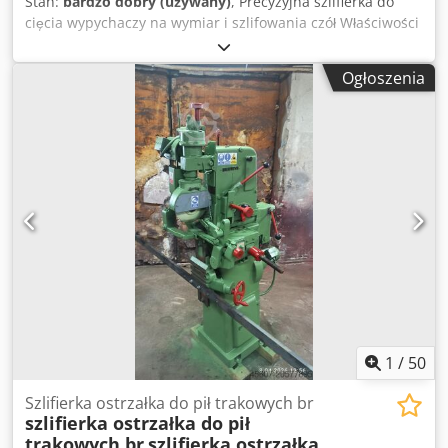
Stan:
bardzo dobry (używany)
, Precyzyjna szlifierka do
cięcia wypychaczy na wymiar i szlifowania czół Właściwości
szlifierki: Precyzyjne urządzenie umożliwiające
półautomatyczne cięcie na wymiar wypychaczy oraz
Ogłoszenia
szlifowanie czół w jednym mocowaniu Podczas pracy
szlifierka może być regulowana Naciąg pasa może być
regulowany i kontrolowany automatycznie (im większy
opór, tym bardziej napięty pas) Szlifierka do cięcia
wypychaczy i szlifowania czół Szlifierka do cięcia
wypychaczy i szlifowania czół Kod producenta 100
Parametry szlifierki: Dedpsvyuw Ssfx Ad Rokr Moc silnika -
0,735kW Max. prędkość - 3 600obr/min Zakres średnic - ⌀1-
25 mm Maksymalna długość - 300mm (opcjonalnie 500 lub
600mm) Tolerancja długości dla ⌀25x300mm: +/- 0,01mm
Wymiary LxWxH: 430x360x500mm Ciężar - 109kg Link do
filmu na YouTube:
1
/
50
Szlifierka ostrzałka do pił trakowych br
szlifierka ostrzałka do pił
trakowych br
szlifierka ostrzałka