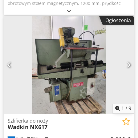
obrotowym stołem magnetycznym, 1200 mm, prędkość
sanek płynnie regulowana, automatyczny dosuw tarczy
szlifierskiej, sterowanie PLC, kolorowy ekran dotykowy,
Ogłoszenia
instalacja chłodząca. Dkjdpfx Adswamkvs Rsr
1
/
9
Szlifierka do noży
Wadkin
NX617