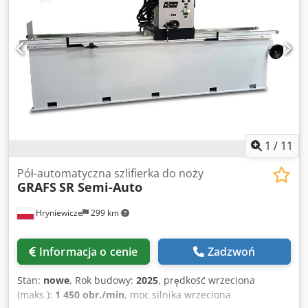
1
/
11
Pół-automatyczna szlifierka do noży
GRAFS
SR Semi-Auto
Hryniewicze
299 km
Informacja o cenie
Zadzwoń
Stan:
nowe
, Rok budowy:
2025
, prędkość wrzeciona
(maks.):
1 450 obr./min
, moc silnika wrzeciona