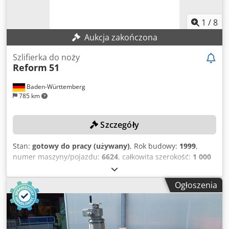
1
/
8
Aukcja zakończona
Szlifierka do noży
Reform
51
Baden-Württemberg
785 km
Szczegóły
Stan:
gotowy do pracy (używany)
, Rok budowy:
1999
,
numer maszyny/pojazdu:
6624
, całkowita szerokość:
1 000
mm
, całkowita długość:
3 200 mm
, całkowita wysokość:
1 800 mm
, napięcie wejściowe:
400 V
, długość stołu:
1 300
Ogłoszenia
mm
, moc:
13,5 kW (18,35 KM)
, Brak ceny minimalnej –
gwarantowana sprzedaż za najwyższą ofertę! Maszyna
została wyczyszczona, pomalowana i sprawdzona pod
kątem działania. DANE TECHNICZNE Długość