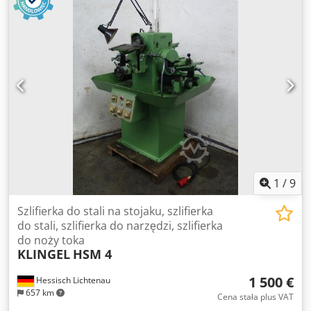
1
/
9
Szlifierka do stali na stojaku, szlifierka
do stali, szlifierka do narzędzi, szlifierka
do noży toka
KLINGEL
HSM 4
1 500 €
Hessisch Lichtenau
657 km
Cena stała plus VAT