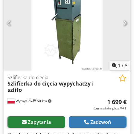
1
/
8
Szlifierka do cięcia
Szlifierka do cięcia wypychaczy i
szlifo
1 699 €
Wymysłów
60 km
Cena stała plus VAT
Zapytania
Zadzwoń