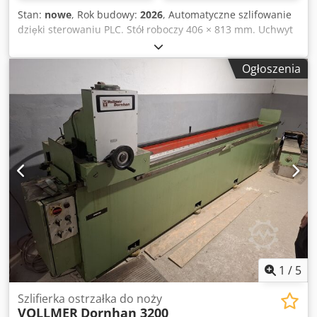
pozycję roboczą kamienia względem ostrzonego noża.
Stan:
nowe
, Rok budowy:
2026
, Automatyczne szlifowanie
Wanna zbiorcza z otworem spustowym – umożliwia
dzięki sterowaniu PLC. Stół roboczy 406 × 813 mm. Uchwyt
zebranie i ponowne wykorzystanie chłodziwa. Budowa i
magnetyczny 400 × 800 mm. Maksymalne obciążenie stołu
technologia Ostrzarka CORMAK TSC630 została
z uchwytem magnetycznym: 500 kg. Serwonapęd osi
Ogłoszenia
zaprojektowana z myślą o użytkownikach, którzy
pionowej odpowiedzialny za precyzyjny automatyczny
potrzebują stabilnej, dokładnej i wygodnej w obsłudze
dosuw. Hydrauliczny przesuw wzdłużny stołu.
maszyny do codziennego ostrzenia noży. Zespół szlifujący
Automatyczny posuw pionowy i poprzeczny. Prędkość stołu
porusza się po precyzyjnych prowadnicach wyposażonych
roboczego 7–23 m/min. Ściernica o wymiarze 350 × 40 ×
w łożyska liniowe, co zapewnia płynny ruch ściernicy na
127 mm. Prędkość wrzeciona 1450 obr./min. Moc silnika
całej długości ostrza. Takie rozwiązanie pozwala uzyskać
wrzeciona 5,5 kW. Moc całkowita maszyny 9 kW.
równomierny szlif bez ryzyka powstawania nierówności
Chropowatość powierzchni do Ra 0,63 µm. Zakres
oraz ułatwia zachowanie pełnej kontroli nad procesem
automatycznego posuwu pionowego obejmuje wartości
ostrzenia nawet przy dłuższych nożach. Perfekcyjnie ostre
0,005 / 0,01 / 0,02 / 0,03 / 0,04 / 0,05 mm/skok, co pozwala
noże bez przegrzewania krawędzi tnącej Podczas ostrzenia
dopasować parametry pracy do rodzaju materiału,
najważniejsza jest kontrola temperatury ostrza.
wymaganej dokładności oraz oczekiwanej jakości
Wbudowany system chłodzenia cieczą skutecznie
wykończenia powierzchni. Dksdpfozr H Naex Ad Rjr
odprowadza ciepło powstające podczas szlifowania,
Dostepny jest inny model z wiekszym wymiarem stolu
chroniąc materiał przed przegrzaniem i utratą właściwości
roboczego SMP40100AHD 406×1020 mm - cena 26 000
1
/
5
tnących. Dzięki chłodzeniu ostrzone noże zachowują
euro.
odpowiednią geometrię, dłużej utrzymują ostrość i
Szlifierka ostrzałka do noży
gwarantują wysoką jakość pracy po zamontowaniu w
VOLLMER
Dornhan 3200