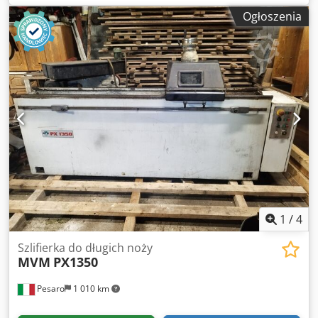
Ogłoszenia
1
/
4
Szlifierka do długich noży
MVM
PX1350
Pesaro
1 010 km