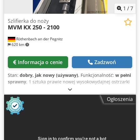
1
/
7
Szlifierka do noży
MVM
KX 250 - 2100
Röthenbach an der Pegnitz
620 km
Informacja o cenie
Zadzwoń
Stan:
dobry, jak nowy (używany)
, Funkcjonalność:
w pełni
sprawny
, 1 sztuka prawie nowej wysokowydajnej ostrzarki
do noży MVM KX 250 – 2100 mm (maszyna wystawowa) * 1
rok gwarancji • Panel sterujący Siemens Touch Screen PLC
Ogłoszenia
7" • Silnik tarczy szlifierskiej 11 kW, 15 KM, 400V-3 fazy-50
Hz • Średnica tarczy szlifierskiej 250 mm • Magnesowy stół
obrotowy 0 do 90 stopni • Szerokość magnesu: 150 mm •
Długość magnesu: 2100 mm • Precyzyjny podziałowy obrót
stołu magnetycznego +/- 90° • Szybkozłączka do wymiany
tarczy szlifierskiej (bagnetowa szybkozłączka) Dodpsx