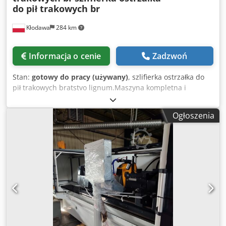
do pił trakowych br
Kłodawa
284 km
Informacja o cenie
Zadzwoń
Stan:
gotowy do pracy (używany)
, szlifierka ostrzałka do
pił trakowych bratstvo lignum.Maszyna kompletna i
sprawna technicznie . MOe być dopasazlna w rolki
trzymajace piłę tasmową . Dkodpfxsxx Uxie Ad Rer
Ogłoszenia