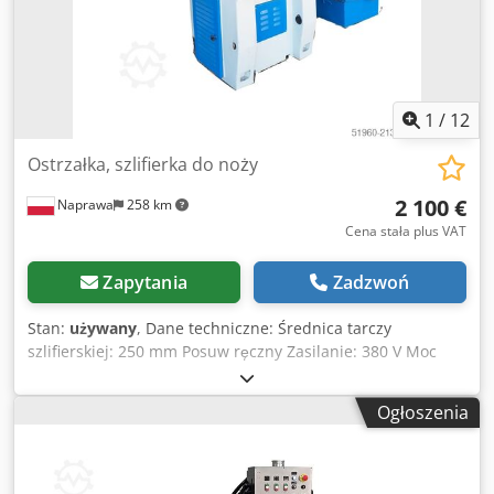
1
/
12
Ostrzałka, szlifierka do noży
2 100 €
Naprawa
258 km
Cena stała plus VAT
Zapytania
Zadzwoń
Stan:
używany
, Dane techniczne: Średnica tarczy
szlifierskiej: 250 mm Posuw ręczny Zasilanie: 380 V Moc
całkowita: 1,1 kW Wymiary całkowite: Dsdpfx Asymykbod
Rokr Długość: 1550 mm Szerokość: 2000 mm Wysokość:
Ogłoszenia
2200 mm