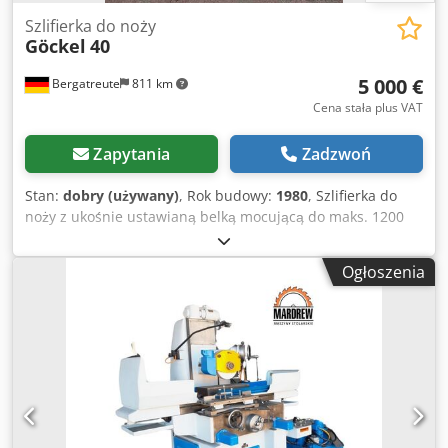
Szlifierka do noży
Göckel
40
5 000 €
Bergatreute
811 km
Cena stała plus VAT
Zapytania
Zadzwoń
Stan:
dobry (używany)
, Rok budowy:
1980
, Szlifierka do
noży z ukośnie ustawianą belką mocującą do maks. 1200
mm. Maksymalna grubość obrabianego przedmiotu 30
mm. Dkodpfxozczlrj Ad Rer
Ogłoszenia