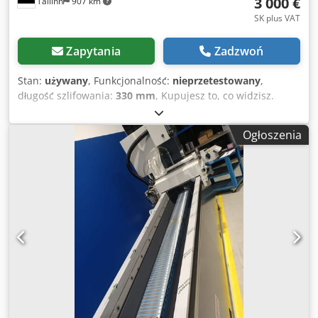
3 000 €
Tallinn
907 km
SK plus VAT
Zapytania
Zadzwoń
Stan:
używany
, Funkcjonalność:
nieprzetestowany
,
długość szlifowania:
330 mm
, Kupujesz to, co widzisz.
Urządzenie przestało działać kilka lat temu. Wymaga
czyszczenia i konserwacji. Dkedpfx Adjzk Ewas Ror
Ogłoszenia