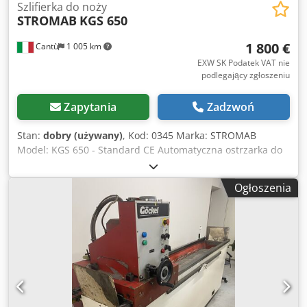
Szlifierka do noży
STROMAB
KGS 650
1 800 €
Cantù
1 005 km
EXW SK Podatek VAT nie
podlegający zgłoszeniu
Zapytania
Zadzwoń
Stan:
dobry (używany)
, Kod: 0345 Marka: STROMAB
Model: KGS 650 - Standard CE Automatyczna ostrzarka do
noży strugarskich, ostrzy nożowych oraz narzędzi prostych
– Standard CE Dane techniczne: Maksymalna długość
Ogłoszenia
robocza: 650 mm Moc silnika szlifierki: 0,75 KM Zewnętrzna
średnica tarczy szlifierskiej: 127 mm Posuw tarczy
szlifierskiej na skok: 0,01/0,05 mm Moc silnika posuwu
wózka: 0,15 KM Prędkość posuwu wózka: 12,5 m/min
Dedpfxsyxf Tte Ad Rjkr Pochylana jednostka silnika tarczy
szlifierskiej Podstawa z półkami na narzędzia Wymiary
całkowite (mm): 1200 x 500 x 1300 (wysokość) Waga: 103 kg