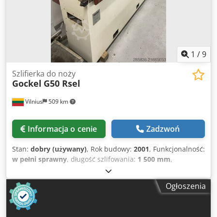
1
/
9
Szlifierka do noży
Gockel
G50 Rsel
Vilnius
509 km
Informacja o cenie
Zadzwoń
Stan:
dobry (używany)
, Rok budowy:
2001
, Funkcjonalność:
w pełni sprawny
, długość szlifowania:
1 500 mm
,
szerokość szlifowania:
160 mm
, średnica tarczy
szlifierskiej:
200 mm
, szerokość ściernicy:
160 mm
, Gockel
Ogłoszenia
G50 Rsel – szlifierka do noży. Rok produkcji: 2001 Długość
obszaru roboczego: 1500 mm Djdpfsyzgk Ssx Ad Rskr
Szerokość obszaru roboczego: 160 mm Uchwyt noża z