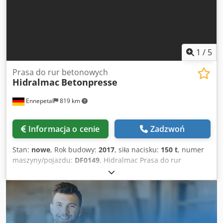
1
/
5
Prasa do rur betonowych
Hidralmac
Betonpresse
Ennepetal
819 km
Informacja o cenie
Zadzwoń
Stan:
nowe
, Rok budowy:
2017
, siła nacisku:
150 t
, numer
maszyny/pojazdu:
DF0149
, Hidralmac Prasa do rur
betonowych – 150 t – 2.050 × 965 mm – podwójny cylinder
Na sprzedaż oferujemy hydrauliczną prasę do rur
betonowych od producenta Hidralmac o łącznej sile
nacisku do 150 t (2 × 75 t). Urządzenie zostało
zaprojektowane specjalnie do produkcji i obróbki rur
betonowych, wyróżnia się solidną konstrukcją, precyzyjnym