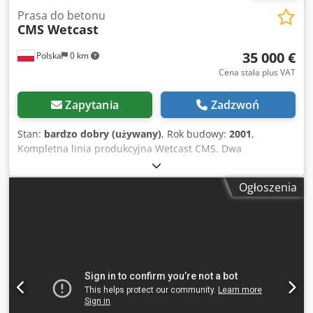
Prasa do betonu
CMS Wetcast
35 000 €
Polska
0 km
Cena stała plus VAT
Zapytania
Zadzwoń
Stan:
bardzo dobry (używany)
, Rok budowy:
2001
,
Kompletna linia produkcyjna Wetcast CMS. Dwa
samochody paletowe (finger car) po obu stronach komory
dojrzewania, windy pionowe (elevator, lowerator),
Ogłoszenia
olejowanie palet, system pneumatyczny do pobierania z
palet stalowych. Około 800 sztuk palet stalowych na różne
produkty. Obieg palet - przenośniki. Dodpfx Ajy Tmadep
Ieck