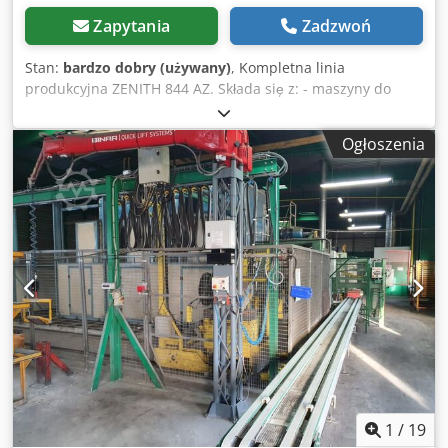
Zapytania
Zadzwoń
Stan:
bardzo dobry (używany)
, Kompletna linia
produkcyjna ZENITH 844 AZ. Składa się z: - maszyny do
produkcji bloczków Zenith 844 AZ z mieszanką frontową -
stacji pakowania z poziomym urządzeniem wiążącym - 10
Ogłoszenia
form Dodpfx Aoy E Nd Njp Isck - 200 stalowych płyt
produkcyjnych Bardzo dobry stan. Nadal w produkcji.
1
/
19