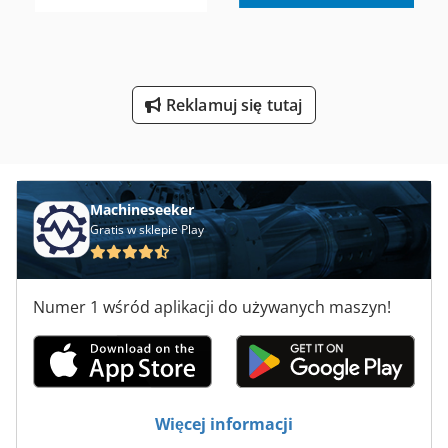
Przyrząd Do Szlifowania
Sprzęt Do Piaskowania
Reklamuj się tutaj
Sprzęt Do Spawania
System Przenośników
Machineseeker
Gratis w sklepie Play
Numer 1 wśród aplikacji do używanych maszyn!
Więcej informacji