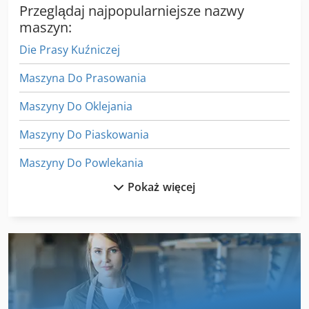
Przeglądaj najpopularniejsze nazwy
maszyn:
Die Prasy Kuźniczej
Maszyna Do Prasowania
Maszyny Do Oklejania
Maszyny Do Piaskowania
Maszyny Do Powlekania
Pokaż więcej
Maszyny Do Spawania
Maszyny Do Szycia Przemysłowe
Maszyny Do Ukosowania
Maszyny Do Wycinania
Prasa Do Belowania