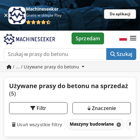
Machineseeker
Do aplikacji
Gratis w sklepie Play
Sprzedam
Szukaj
/ ... / Używane prasy do betonu
Używane prasy do betonu na sprzedaż
(5)
Filtr
Znaczenie
Maszyny budowlane
Pras
Usuń wszystkie filtry