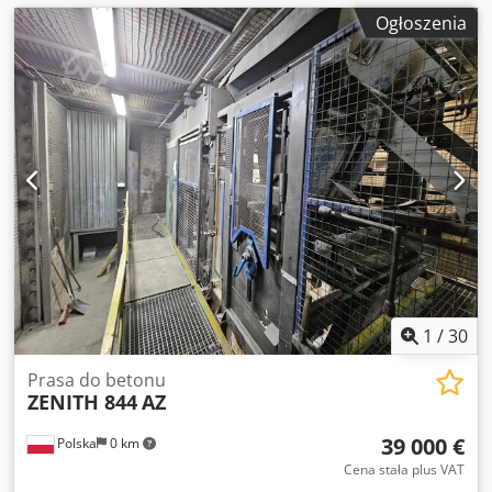
Ogłoszenia
1
/
30
Prasa do betonu
ZENITH 844
AZ
39 000 €
Polska
0 km
Cena stała plus VAT