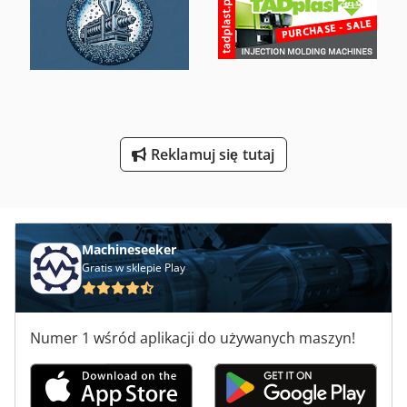
Piły Do Mięsa
Piły Taśmowe Do Cięcia Drewna
Piły Taśmowe Do Cięcia Metalu
Sprzęt Do Piaskowania
Reklamuj się tutaj
Wielopila Z Podawaniem I Odbiorem
Machineseeker
Gratis w sklepie Play
Numer 1 wśród aplikacji do używanych maszyn!