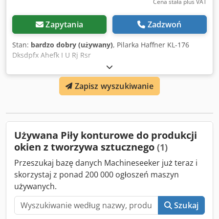
Cena stała plus VAT
Zapytania
Zadzwoń
Stan:
bardzo dobry (używany)
, Pilarka Haffner KL-176
Dksdpfx Ahefk I U Rj Rsr
Zapisz wyszukiwanie
Używana Piły konturowe do produkcji
okien z tworzywa sztucznego
(1)
Przeszukaj bazę danych Machineseeker już teraz i
skorzystaj z ponad 200 000 ogłoszeń maszyn
używanych.
Szukaj