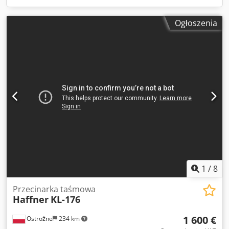
Ogłoszenia
1
/
8
Przecinarka taśmowa
Haffner
KL-176
1 600 €
Ostrożne
234 km