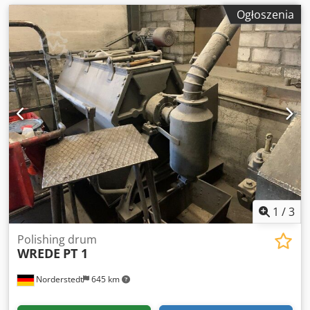
Ogłoszenia
1
/
3
Polishing drum
WREDE
PT 1
Norderstedt
645 km