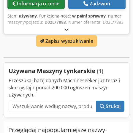
Informacja o cenie
Zadzwoń
Stan:
używany
, Funkcjonalność:
w pełni sprawny
, numer
maszyny/pojazdu:
D02L/7883
, Numer oferenta: D02L/7883
Rodzaj maszyny: polishing drum Producent : WREDE Typ:
PT 1 Rok produkcji: Wymiar bębna: 1250x700mm
Zapisz wyszukiwanie
Wydajność Kg/godz: Gdzie znajduje się urządzenie: W
naszym magazynie Dedpfswi S Dtjx Anijwa
Używana Maszyny tynkarskie
(1)
Przeszukaj bazę danych Machineseeker już teraz i
skorzystaj z ponad 200 000 ogłoszeń maszyn
używanych.
Szukaj
Przeglądaj najpopularniejsze nazwy