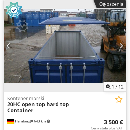
zbiornikiem o pojemności 25 700 litrów (grubość ścianki 1
Ogłoszenia
cm). Tylko do produktów niebezpiecznych (woda, oleje,
alkohol itd.), nie do substancji ADR. Temperatura pracy do
-40°C. Dedpozqt Awofx Amvock 1. Stan: nowy, nieużywany,
z ważną plakietką CSC 2. Pojemność: 25 700 litrów 3. Zawór
dekompresyjny 4. Ciśnienie robocze zamknięcia: 7 bar 5.
Części zamienne w zestawie: zawór dekompresyjny, zawór
spustowy, klapa włazu 6. Dowolny kolor w cenie (przy
zamówieniu wstępnym) 7. Logo firmowe w cenie (przy
zamówieniu wstępnym) 8. Zbiornik wyjmowalny 9.
Transport: Bezpłatna i niezobowiązująca oferta dostawy
(wraz z rozładunkiem na życzenie) – wystarczy podać kod
pocztowy. 10. Zdjęcia oryginalne 11. Na zamówienie
Zapraszamy do kontaktu! NAUTEXA GmbH
1
/
12
Kontener morski
20HC open top hard top
Container
3 500 €
Hamburg
643 km
Cena stała plus VAT