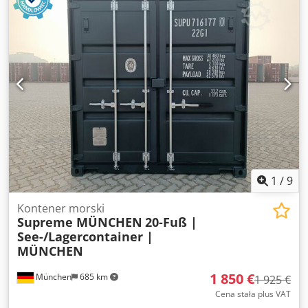
Wymiary i wagi dostępne na życzenie • Oferta ważna do
wyczerpania zapasów • Cena netto, należy doliczyć 19%
VAT (fakturujemy) 20-DV Wymiary zewnętrzne 6.058 mm x
2.438 mm x 2.591 mm Wymiary wewnętrzne 5.898 mm x
2.352 mm x 2.393 mm Wymiary drzwi (wewnętrzne) 2.343
mm x 2.280 mm Masa własna 2.000 kg Ładowność 28.480
kg Masa całkowita 30.480 kg Objętość 33,2 m³ Miejsca
paletowe 11 miejsc
1
/
9
Kontener morski
Supreme MÜNCHEN
20-Fuß |
See-/Lagercontainer |
MÜNCHEN
1 850 €
München
685 km
1 925 €
Cena stała plus VAT