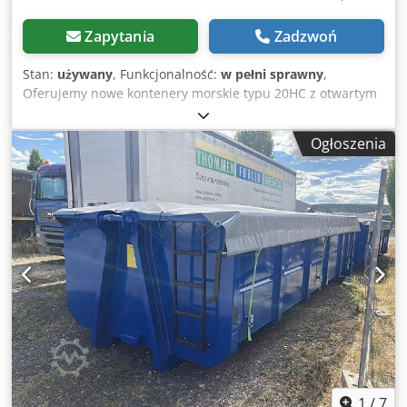
Zapytania
Zadzwoń
Stan:
używany
, Funkcjonalność:
w pełni sprawny
,
Oferujemy nowe kontenery morskie typu 20HC z otwartym
dachem (możliwość demontażu dachu w celu załadunku od
góry). Dostępne z Hamburga. Dcodezqt Adopfx Amvek TYP
Ogłoszenia
KONTENERA: Kontener morski 20HC z
otwartym/zamykanym dachem ZALETY: Łatwy załadunek od
góry, idealny do transportu materiałów sypkich. STAN:
Nowy, szczelny, przystosowany do transportu towarów,
posiada tabliczkę CSC, drewnianą podłogę, zdjęcia
przedstawiają rzeczywisty stan. WYMIARY (długość x
szerokość x wysokość): Zgodnie z normą ISO. Wymiary
zewnętrzne: 6,058 x 2,438 x 2,896 mm, wymiary
wewnętrzne: 5,898 x 2,352 x 2,690 mm, wymiary drzwi:
2,338 x 2,585 mm, pojemność: 37,4 m³. TRANSPORT:
Prosimy o podanie kodu pocztowego, abyśmy mogli
przygotować bezpłatną i niezobowiązującą ofertę na
kontenery, w tym koszt transportu i, w razie potrzeby,
rozładunku z ciężarówki. RÓŻNORODNOŚĆ: Ponadto
1
/
7