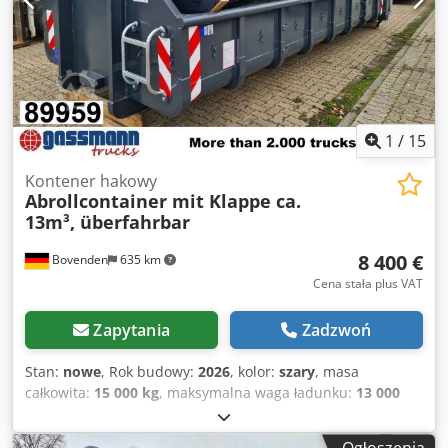
1
/
15
Kontener hakowy
Abrollcontainer mit Klappe ca.
13m³, überfahrbar
8 400 €
Bovenden
635 km
Cena stała plus VAT
Zapytania
Zadzwoń
Stan:
nowe
, Rok budowy:
2026
, kolor:
szary
, masa
całkowita:
15 000 kg
, maksymalna waga ładunku:
13 000
kg
, masa własna:
2 010 kg
, objętość przestrzeni
ładunkowej:
13 m³
, szerokość przestrzeni ładunkowej: