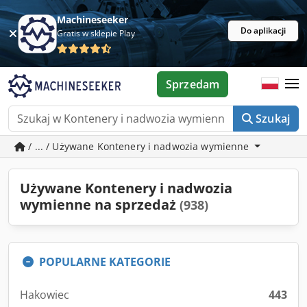
Machineseeker
Do aplikacji
Gratis w sklepie Play
Sprzedam
Szukaj
/ ... / Używane Kontenery i nadwozia wymienne
Używane Kontenery i nadwozia
wymienne na sprzedaż
(938)
POPULARNE KATEGORIE
Hakowiec
443