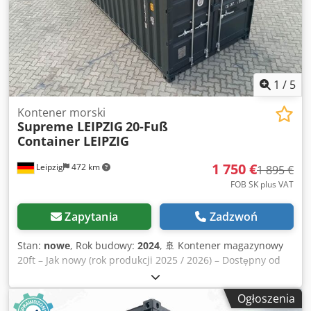
1
/
5
Kontener morski
Supreme LEIPZIG
20-Fuß
Container LEIPZIG
1 750 €
Leipzig
472 km
1 895 €
FOB SK plus VAT
Zapytania
Zadzwoń
Stan:
nowe
, Rok budowy:
2024
, 🚢 Kontener magazynowy
20ft – Jak nowy (rok produkcji 2025 / 2026) – Dostępny od
ręki! Wysokiej jakości kontener morski w niemal fabrycznie
nowym stanie – idealny jako magazyn, warsztat, kontener
Ogłoszenia
budowlany lub do profesjonalnego transportu. ⭐ Twoje