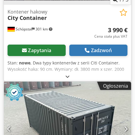
Kontener hakowy
City Container
3 990 €
Schöpstal
301 km
Cena stała plus VAT
Zapytania
Zadzwoń
Stan:
nowe
, Dwa typy kontenerów z serii Citi Container.
Wysokość haka: 90 cm. Wymiary: dł. 3800 mm x szer. 2000
mm x wys. 500 mm. Klapa tylna lub otwierane drzwi.
Możliwa wysyłka. Dcjdpszr Tv Tefx Amvek
Ogłoszenia