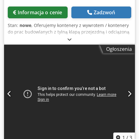
Informacja o cenie
Zadzwoń
Stan:
nowe
, Oferujemy kontenery z wywrotem / kontenery
do prac budowlanych z tylną klapą przejezdną i odciążoną
sprężynami, hydrauliczną klapą Sörling, hydrauliczną
francuską klapą, wykonane w konstrukcji bez wzmocnień,
Ogłoszenia
na zamówienie. Dostawa w całej Europie! Nadają się do
transportu ciężkich materiałów sypkich i maszyn
budowlanych. Jedyny kontener do prac budowlanych o
wewnętrznej / użytecznej szerokości dna wynoszącej 235
cm! ⚠️ Niestety, wielu sprzedawców reklamuje się,
używając nazwy marki Hardox, ale nie używa prawdziwego
Hardox! My używamy wyłącznie „oryginalnego” HARDOX®
od producenta SSAB! Na naszych kontenerach znajduje się
naklejka z kodem QR. Możecie Państwo sprawdzić
„autentyczność” naszych produktów, skanując ten kod! ---
FINANSOWANIE --- LEASING OPERACYJNY --- LEASING
FINANSOWY --- -możliwość, prosimy o kontakt!-
Standardowe wykonanie w stali HARDOX HB450 Wymiary:
4,5 - 7,0 m x 2,35 x 0,8 m 4,5 - 7,0 m x 2,35 x 0,95 m 4,5 -
1
/
3