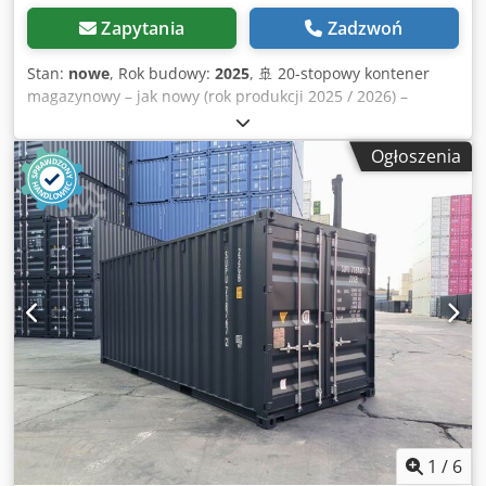
Zapytania
Zadzwoń
Stan:
nowe
, Rok budowy:
2025
, 🚢 20-stopowy kontener
magazynowy – jak nowy (rok produkcji 2025 / 2026) –
dostępny od ręki! Wysokiej jakości kontener morski w
niemal nowym stanie – idealny jako magazyn, warsztat,
Ogłoszenia
kontener budowlany lub do profesjonalnego transportu.
Djdpfjg S Acrex Amveck ⭐ Państwa korzyści w skrócie 🆕
Rok produkcji 2025 / 2026 – jak nowy 💪 Bardzo solidna
konstrukcja stalowa (grubość ściany 2 mm) 🌧️ Wiatro- i
wodoszczelny 🔐 Drzwi zamykane na cztery rygli – bardzo
bezpieczny 🚚 Z tabliczką CSC – dopuszczony do transportu
na całym świecie 🌬️ Wentylacja chroniąca przed wilgocią 🪵
Wysokiej jakości podłoga drewniana 🛠️ Kieszenie na widły
w podłodze 📏 Wymiary i dane techniczne 📐 Wymiary
zewnętrzne: 6.058 × 2.438 × 2.591 mm 📦 Wymiary
wewnętrzne: 5.898 × 2.350 × 2.390 mm 🚪 Otwór drzwiowy:
2.343 mm 🧱 Objętość: ok. 33 m³ ⚖️ Masa własna: ok. 2,25 t
🏋️ Ładowność: do 30 t Te kontenery wyróżniają się
trwałością, bezpieczeństwem i wszechstronnością –
1
/
6
idealne dla przemysłu, budownictwa, rzemiosła oraz