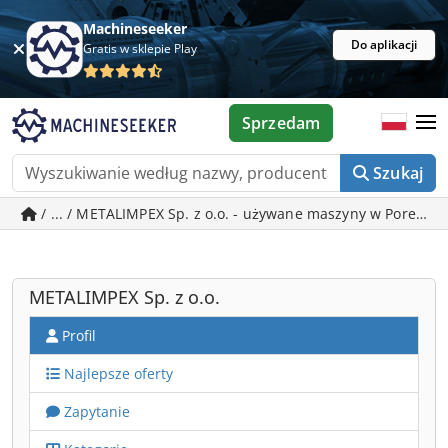
Machineseeker
Do aplikacji
Gratis w sklepie Play
Sprzedam
Szukaj
/ ... / METALIMPEX Sp. z o.o. - używane maszyny w Poreba
METALIMPEX Sp. z o.o.
Profil
Najlepsze oferty
Zapytanie