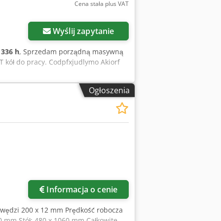
Cena stała plus VAT
Wyślij zapytanie
 336 h
, Sprzedam porządną masywną
T kół do pracy. Codpfxjudlymo Akiorf
Ogłoszenia
Informacja o cenie
rawędzi 200 x 12 mm Prędkość robocza
 mm Stół: 480 x 1060 mm Całkowite