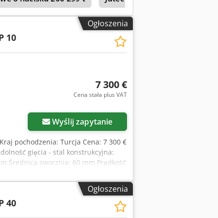
Ogłoszenia
P 10
7 300 €
Cena stała plus VAT
Wyślij zapytanie
Kraj pochodzenia: Turcja Cena: 7 300 €
dolność gięcia - stal konstrukcyjna:
m Średnica sworznia: 60 mm Prędkość
ość robocza: 915 mm Crodsynmzcjpfx
: 250 kg Regulacja skoku z
Ogłoszenia
znie mocujące i narzędzia hartowane i
P 40
Narzędzia do cięcia, wykrawania lub