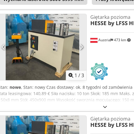
Giętarka pozioma
HESSE by LFSS
H
Austria
473 km
1
/
3
Stan:
nowe
, Stan: nowy Czas dostawy: ok. 8 tygodni od zamówienia 
Rata leasingowa: 140,89 € Siła nacisku: 10 ton Skok: 185 mm Maks. z
150x8 mm Stół: 450x900 mm Wysokość sworznia mocującego: 150 m
robocza: 10 mm/s Prędkość powrotu: 10 mm/s Silnik: 1,1 kW Wysok
Akisf Długość: 900 mm Szerokość: 450 mm Wysokość: 1 130 mm Waga
Giętarka pozioma
wyświetlaczem cyfrowym Tryb pracy manualny i automatyczny Swor
HESSE by LFSS
H
szlifowane Narzędzie do gięcia krawędziowego Pedał nożny OPCJE: 
gięcia rur na zapytanie