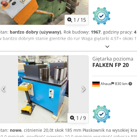
1
/
15
Stan:
bardzo dobry (używany)
, Rok budowy:
1967
, godziny pracy:
4
w bardzo dobrym stanie gientrke do rur Waga giętarki 4.5T+ około 1
Giętarka pozioma
FALKEN
FP 20
Ahaus
830 km
1
/
9
Stan:
nowe
, ciśnienie 20,0t skok 185 mm Płaskownik na wysokiej k
10,0 mm/sek. prędkość powrotu 10,0 mm/min wysokość robocza 930