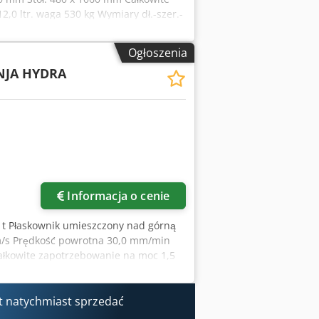
,0 ltr. waga 530 kg Wymiary dł.-szer.-
ozioma - duży, solidny stół maszynowy
fowanej stali kutej - Cyfrowy
Ogłoszenia
nktu końcowego gięcia i 1x punktu
NJA HYDRA
ryca gnąca.. Stopień: 60° / Promień
pfsxabtvsx Akijf - bezstopniowa
materiału - swobodnie ruchomy podwójny
 paletowego/widłowego - Instrukcja
Informacja o cenie
,0 t Płaskownik umieszczony nad górną
m/s Prędkość powrotna 30,0 mm/min
ałkowite zapotrzebowanie na moc 1,5
200 x 920 mm Obecna cena katalogowa
pis: - elektrohydrauliczna, pozioma
egulacja skoku suwaka - Solidna
 t natychmiast sprzedać
otwarta powierzchnia robocza - Maszyna