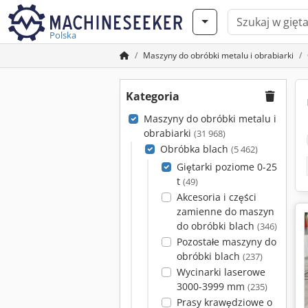
Polska
Maszyny do obróbki metalu i obrabiarki
Kategoria
Maszyny do obróbki metalu i
obrabiarki
(31 968)
Obróbka blach
(5 462)
Giętarki poziome 0-25
t
(49)
Akcesoria i części
zamienne do maszyn
do obróbki blach
(346)
Pozostałe maszyny do
obróbki blach
(237)
Wycinarki laserowe
3000-3999 mm
(235)
Prasy krawędziowe o