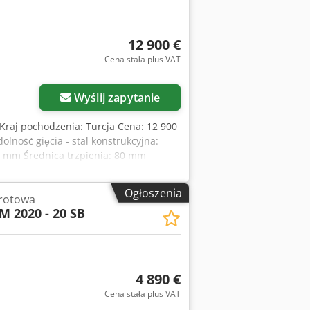
12 900 €
Cena stała plus VAT
Wyślij zapytanie
 Kraj pochodzenia: Turcja Cena: 12 900
olność gięcia - stal konstrukcyjna:
 mm Średnica trzpienia: 80 mm
kW Wysokość robocza: 930 mm Długość:
ulacja skoku z wyświetlaczem
Ogłoszenia
brotowa
Trzpienie mocujące i narzędzia
 2020 - 20 SB
zędzia tnące, wykrawające lub do
4 890 €
Cena stała plus VAT
ięcej zdjęć