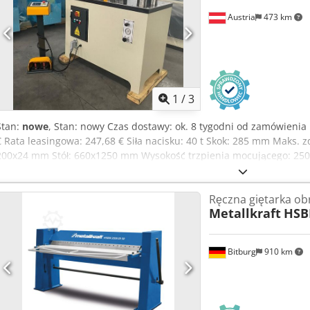
Austria
473 km
1
/
3
Stan:
nowe
, Stan: nowy Czas dostawy: ok. 8 tygodni od zamówienia
€ Rata leasingowa: 247,68 € Siła nacisku: 40 t Skok: 285 mm Maks. zd
200x24 mm Stół: 660x1250 mm Wysokość trzpienia mocującego: 250
Prędkość robocza: 10 mm/s Prędkość powrotna: 10 mm/s Silnik: 4 
1250 mm Szerokość: 650 mm Wysokość: 1250 mm Waga: 1100 kg Reg
Ręczna giętarka o
cyfrowym Codpfswiq N Iex Akisrf Tryb pracy ręczny i automatyczny 
Metallkraft
HSBM
hartowane i szlifowane Narzędzie do gięcia Pedał nożny OPCJE: Nar
gięcia rur na zapytanie
Bitburg
910 km
Zapytaj o w