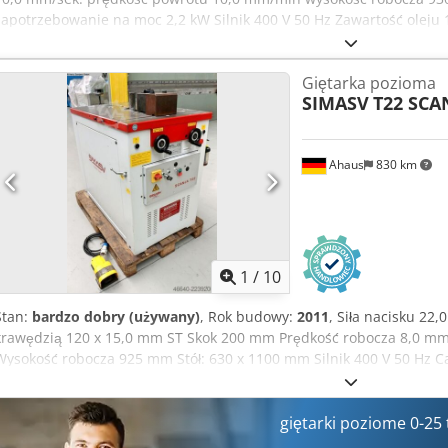
zapotrzebowanie na moc 2,2 kW Silnik 400 V 50 Hz Zawartość oleju 12
wys. 1150 x 480 x 1400 mm Sprzęt: - elektrohydrauliczna giętarka p
wykonany z hartowanej stali - Maszyna wykonana z hartowanej i szli
Giętarka pozioma
wyświetlacz do regulacji skoku * Możliwość zaprogramowania 1x pu
SIMASV
T22 SCA
wycofania - 1x zestaw narzędzi (1x dziurkacz / 1x matryca 1V) * Mat
gięcia: 5,0 mm * Matryca .. Stopień: 60° / V Otwarcie: 63,0 mm Crod
regulacja prędkości gięcia i siły nacisku - 1x ręczny ogranicznik 
Ahaus
830 km
przełącznik nożny - Maszynę można przemieszczać za pomocą wózka
obsługi
1
/
10
Stan:
bardzo dobry (używany)
, Rok budowy:
2011
, Siła nacisku 22
krawędzią 120 x 15,0 mm ST Skok 200 mm Prędkość robocza 8,0 m
Wysokość robocza 925 mm Stół: 630 x 1100 mm Silnik 400 V 50 Hz C
kW Waga 630 kg Wymiary (długość x szerokość x wysokość) 900 x 1
ok. 15 000 euro Credjznnhiepfx Akijf Cena specjalna na zapytanie O
giętarka - Cylinder umieszczony pod płytą roboczą – hydrauliczna r
giętarki poziome 0-25
powierzchnia robocza wykonana ze stabilizowanego stali - Duża i 