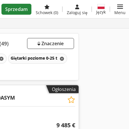
Sprzedam
Język
Schowek
(0)
Zaloguj się
Menu
(49)
Znaczenie
Giętarki poziome 0-25 t
Ogłoszenia
0ASYM
9 485 €