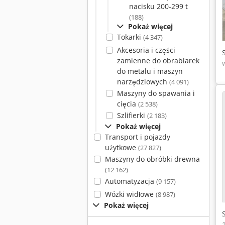
nacisku 200-299 t
(188)
Pokaż więcej
Tokarki
(4 347)
Akcesoria i części
zamienne do obrabiarek
do metalu i maszyn
narzędziowych
(4 091)
Maszyny do spawania i
cięcia
(2 538)
Szlifierki
(2 183)
Pokaż więcej
Transport i pojazdy
użytkowe
(27 827)
Maszyny do obróbki drewna
(12 162)
Automatyzacja
(9 157)
Wózki widłowe
(8 987)
Pokaż więcej