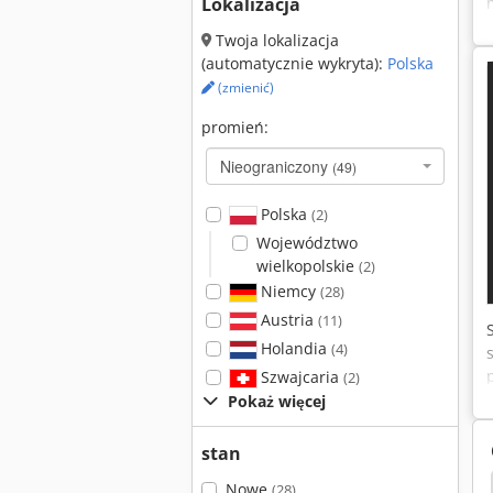
Lokalizacja
Twoja lokalizacja
(automatycznie wykryta):
Polska
(zmienić)
promień:
Nieograniczony
(49)
Polska
(2)
Województwo
wielkopolskie
(2)
Niemcy
(28)
Austria
(11)
Holandia
(4)
Szwajcaria
(2)
Pokaż więcej
stan
T 200
Kąt Gięcia Maszyny
De Longhi Pinguino
Nowe
(28)