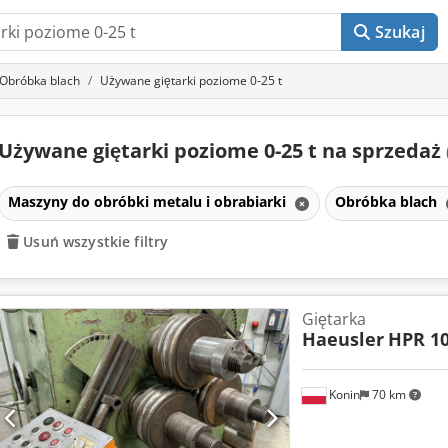
Szukaj
Obróbka blach
Używane giętarki poziome 0-25 t
Używane giętarki poziome 0-25 t na sprzedaż
Maszyny do obróbki metalu i obrabiarki
Obróbka blach
Usuń wszystkie filtry
Giętarka
Haeusler
HPR 1
Konin
70 km