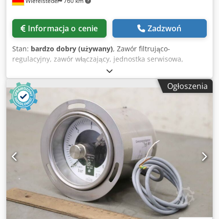
Wiefelstede
760 km
Informacja o cenie
Zadzwoń
Stan:
bardzo dobry (używany)
, Zawór filtrująco-
regulacyjny, zawór włączający, jednostka serwisowa,
separator wody, miska filtra, filtr pneumatyczny, regulator
filtra, kombinacja urządzeń serwisowych, zawór filtrująco-
Ogłoszenia
regulacyjny -Producent: Festo, jednostka serwisowa z
zaworem filtrująco-regulacyjnym Dcedpfx Absx Rx S Tolok -
Zawory włączające: MS6-EM1-1/2-S M56-EE-1/2-V24-S -
Zawór filtrująco-regulacyjny: M56-LFR-1/2-D6-C-R-V-AS -
Moduły odgałęźne: M56-FRM-1/2-Y -Zawór narastania
ciśnienia: M56-DL-1/2 -Komponenty pojedyncze: patrz
zdjęcia -Cena/odbiór: komplet -Wymiary całkowite:
440/340/H110 mm -Waga: 5,3 kg