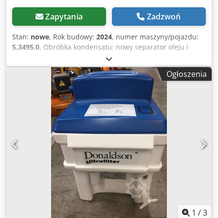
Zapytania
Zadzwoń
Stan:
nowe
, Rok budowy:
2024
, numer maszyny/pojazdu:
5.3495.0
, Obróbka kondensatu: nowy separator oleju i
wody Kaeser Aquamat CF 6 Sprawdzone i certyfikowane
oczyszczanie kondensatu: Instytut Techniki Budowlanej w
Ogłoszenia
Berlinie przetestował i certyfikował funkcjonalność
AQUAMAT. W Niemczech dopuszczalne są wyłącznie
systemy oczyszczania kondensatu posiadające certyfikat
Instytutu Techniki Budowlanej w Berlinie. Instalacje do
oczyszczania kondensatu AQUAMAT oferują
najnowocześniejsze metody oczyszczania i pewność
prawną dla operatora. Oznacza to, że użytkownik ma
zapewniony najwyższy możliwy poziom bezpieczeństwa
podczas przetwarzania kondensatu sprężonego powietrza.
AQUAMAT pozwala znacząco obniżyć koszty utylizacji i
przyczynia się do ochrony środowiska. Wysokowydajny
materiał filtracyjny: Zarówno wkłady filtra wstępnego, jak i
głównego posiadają materiał filtracyjny o wyjątkowo
wysokiej wydajności (bez węgla aktywnego). Zbiornik
1
/
3