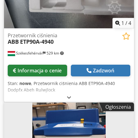
1
/
4
Przetwornik ciśnienia
ABB
ETP90A-4940
Székesfehérvár
529 km
Informacja o cenie
Zadzwoń
Stan:
nowe
, Przetwornik ciśnienia ABB ETP90A-4940
Dodpfx Abeh Rulwjlock
Ogłoszenia