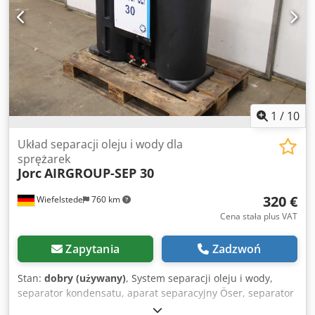
1
/
10
Układ separacji oleju i wody dla
sprężarek
Jorc
AIRGROUP-SEP 30
320 €
Wiefelstede
760 km
Cena stała plus VAT
Zapytania
Zadzwoń
Stan:
dobry (używany)
, System separacji oleju i wody,
separator kondensatu, aparat separacyjny Öser, separator
oleju, separator oleju/wody, separator oleju i wody do