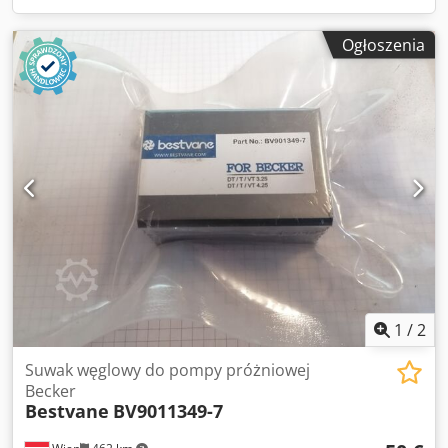
Ogłoszenia
1
/
2
Suwak węglowy do pompy próżniowej
Becker
Bestvane
BV9011349-7