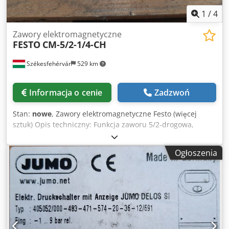
1
/
4
Zawory elektromagnetyczne
FESTO
CM-5/2-1/4-CH
Székesfehérvár
529 km
Informacja o cenie
Zadzwoń
Stan:
nowe
, Zawory elektromagnetyczne Festo (więcej
sztuk) Opis techniczny: Funkcja zaworu 5/2-drogowa,
monostabilna Rodzaj uruchomienia Elektryczny
Standardowe nominalne natężenie przepływu 1 400 l/min
Ogłoszenia
Pneumatyczny port roboczy Podbudowa Ciśnienie robocze
1,5 bar ... 10 bar Typ resetu Sprężyna pneumatyczna
Wielkość nominalna 6,5 mm Pozycja montażowa
opcjonalna Przesterowanie ręczne Nierozbieralne Typ
pilotażu Uruchamiany pilotem Symbol 00991049 Maks.
częstotliwość przełączania 40 Hz Czas załączenia 28 ms
Czynnik roboczy Sprężone powietrze wg ISO 8573-1:2010