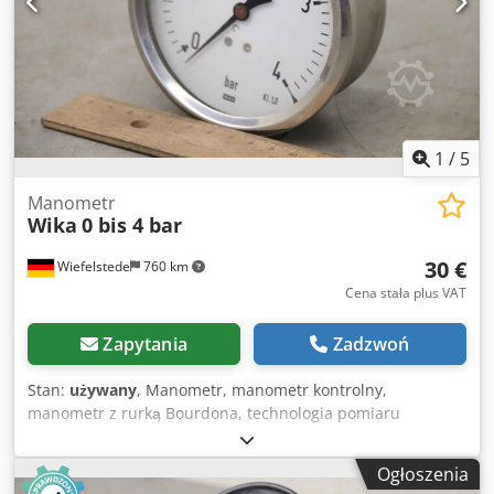
1
/
5
Manometr
Wika
0 bis 4 bar
30 €
Wiefelstede
760 km
Cena stała plus VAT
Zapytania
Zadzwoń
Stan:
używany
, Manometr, manometr kontrolny,
manometr z rurką Bourdona, technologia pomiaru
ciśnienia i temperatury -Producent: Wika, manometr
sprężynowy kapsułowy, nieużywany OVP Dsdpfx Aeirax
Ogłoszenia
Rjblock -typ: 0 do 4 bar -Montaż: patrz zdjęcia -Numer: 9x