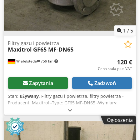
1
/
5
Filtry gazu i powietrza
Maxitrol
GF65 MF-DN65
120 €
Wiefelstede
759 km
Cena stała plus VAT
Zapytania
Zadzwoń
Stan:
używany
, Filtry gazu i powietrza, filtry powietrza -
Producent: Maxitrol -Type: GF65 MF-DN65 -Wymiary:
245/199/H190 mm -Waga: 4,5 kg Dedpsd D Iq Dsfx Abljck
Ogłoszenia