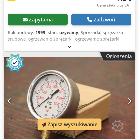
Cena stała plus VAT
Zapytania
Zadzwoń
Rok budowy:
1999
, stan:
używany
, Sprężarki, sprężarka
śrubowa, ogrzewanie sprężarki, ogrzewanie sprężarki,
grzałka rurowa żebrowana, grzałka rurowa żebrowana,
grzałka rurowa żebrowana, grzałka rurowa żebrowana -
Ogłoszenia
monitor mrozu Dsdpou Rv Taofx Abljck -Producent: Helios,
grzałka lamelowa sprężarki śrubowej Blitz typ Monsun 7.5
P .: 06010021 -Zasilanie: 230 V / 1000 Watt -Wymiary:
560/110/H160 mm -Waga: 3,3 kg
Zapisz wyszukiwanie