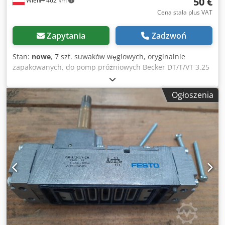
50 €
Wien
462 km
Cena stała plus VAT
Zapytania
Zadzwoń
Stan:
nowe
, 7 szt. suwaków węglowych, oryginalnie
zapakowanych, do pomp próżniowych Becker DT/T/VT 3.25
i 4.25. Dedpfxjyuyp Ho Ablsck
Ogłoszenia