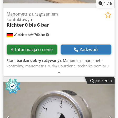
1
/
6
Manometr z urządzeniem
kontaktowym
Richter
0 bis 6 bar
Wiefelstede
760 km
Informacja o cenie
Zadzwoń
Stan:
bardzo dobry (używany)
, Manometr, manometr
kontrolny, manometr z rurką Bourdona, technika pomiaru
ciśnienia i temperatury, manometr kontaktowy -Producent:
Richter, manometr Manometr z wyłącznikiem krańcowym -
Ogłoszenia
typ: 0 do 6 bar -Wyłącznik krańcowy: Typ M1 -dopasowanie:
patrz zdjęcia -Wymiar: 170/135/H135 mm Dcedpfx
Asiraxueblok -Waga: 2,1 kg