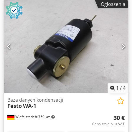
stanie. - Parametry techniczne: • Prędkość obrotowa: 100
Ogłoszenia
000 obr/min • Zasilanie: sprężone powietrze (ok. 6 bar) •
Pobór powietrza: ok. 318 l/min • Średnica wrzeciona: 30
mm • Długość całkowita: ok. 120 mm • Waga: tylko 210 g •
Tulejka: 3 mm • Wersja bezolejowa – czysta praca bez
smarowania - Dlaczego warto? • Niezwykle lekka i
kompaktowa – idealna do pracy ciągłej • Niemiecka jakość –
precyzyjne łożyskowanie, brak drgań Dcsdpfx Aew Rd I
Ejblsk • Idealna do gratowania, mikrofrezowania i robotyki •
Bezolejowa – czystsza praca i mniejsze zużycie materiału
1
/
4
Baza danych kondensacji
Festo
WA-1
30 €
Wiefelstede
759 km
Cena stała plus VAT