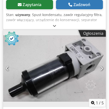
Zapytania
Zadzwoń
Stan:
używany
, Spust kondensatu, zawór regulacyjny filtra,
zawór włączający, urządzenie do konserwacji, separator
wody -Połączenie: G 1/4 -Numer: 9 sztuk dostępnych -Cena:
za sztukę -Wymiary: 50/H120 mm Dedpfx Abjdkqhbelock -
Ogłoszenia
Waga: 0,37 kg
1
/
5