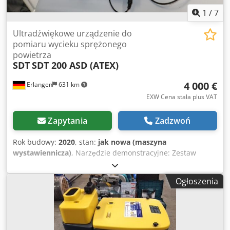
1
/
7
Ultradźwiękowe urządzenie do
pomiaru wycieku sprężonego
powietrza
SDT
SDT 200 ASD (ATEX)
4 000 €
Erlangen
631 km
EXW Cena stała plus VAT
Zapytania
Zadzwoń
Rok budowy:
2020
, stan:
jak nowa (maszyna
wystawiennicza)
, Narzędzie demonstracyjne: Zestaw
ultradźwiękowego detektora wielofunkcyjnego SDT 200 ASD
(ATEX). Składający się z: 1 x odbiornika SDT 200 (ATEX) z
Ogłoszenia
wyświetlaczem cyfrowym (numerycznym). do statycznego
wykrywania wartości szczytowych wraz z blokiem baterii
Wskaźniki monitorujące do niezawodnej diagnostyki
podczas monitorowania zużycia: RMS. PEAK i współczynnik
szczytu, zintegrowany rejestrator danych dla 4000