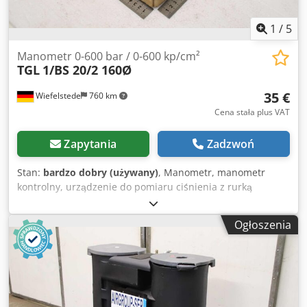
1
/
5
Manometr 0-600 bar / 0-600 kp/cm²
TGL
1/BS 20/2 160Ø
35 €
Wiefelstede
760 km
Cena stała plus VAT
Zapytania
Zadzwoń
Stan:
bardzo dobry (używany)
, Manometr, manometr
kontrolny, urządzenie do pomiaru ciśnienia z rurką
sprężynową, technika pomiaru ciśnienia i temperatury,
manometr rurkowo-sprężynowy, tester ciśnienia, przyrząd
Ogłoszenia
do próby ciśnieniowej - Producent: TGL, manometr 0-600
bar, nieużywany w oryginalnym opakowaniu - Typ: 1/BM
20/2 160 0-600 kp/cm² - Ilość: dostępnych 20 manometrów
- Cena: za sztukę - Wymiary kartonu: 200/200/H70 mm -
Waga: 0,9 kg/szt. Dcedpfx Aeyd S Rbeblek