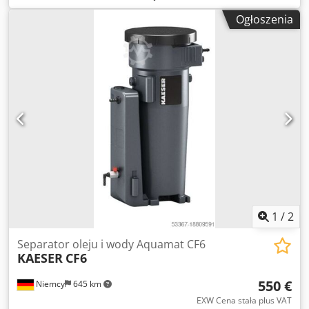
Maksymalna ilość kompresorów Chłodzony olejem i wiele
Ogłoszenia
oleju w strefie 2 (= & południowej Europie środkowej części
Ameryki Południowej, Afryki): 22,5 m³/min przy oleju S 460,
MOL, MOH, PAO, VCL 29.3 m³/min przy oleju VDL Rozmiar
kontenera (głośność): 115.5 l Pojemność: 84.3 l Połączenia
kondensatu wlot: DN 3 x 13; 1 x DN 25 Połączenie wody na
wyjściu: DN 40 Spustowego oleju: DN 40 Olej złapać
zbiornika: 2 x 10 l Waga: 36,5 kg Wymiary W x D x H: 530 x
764 x 1090
1
/
2
Separator oleju i wody Aquamat CF6
KAESER
CF6
550 €
Niemcy
645 km
EXW Cena stała plus VAT