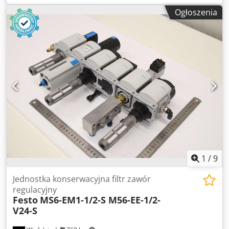
sprężarki powietrza - Producent: Jorc, separator oleju i
Ogłoszenia
wody - Typ: AIRGROUP-SEP 30 - Wymiary: 970/440/H900
mm - Waga: 56 kg Dcodpfxsxz Avnj Abljk
1
/
9
Jednostka konserwacyjna filtr zawór
regulacyjny
Festo
MS6-EM1-1/2-S M56-EE-1/2-
V24-S