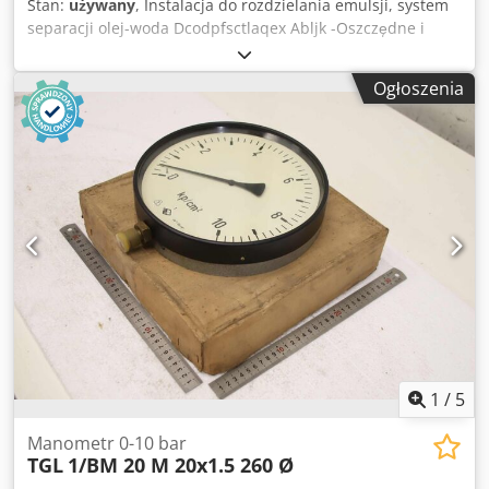
Stan:
używany
, Instalacja do rozdzielania emulsji, system
separacji olej-woda Dcodpfsctlaqex Abljk -Oszczędne i
trwale niezawodne rozwiązanie problemu to zazwyczaj
separacja oleju z wodą dla rozproszonych kondensatów.
Ogłoszenia
Oczyszczona woda spełnia wymogi prawne dotyczące
odprowadzania ścieków. -Wymiary: 590/590/H1170 mm -
Waga: 58 kg
1
/
5
Manometr 0-10 bar
TGL
1/BM 20 M 20x1.5 260 Ø