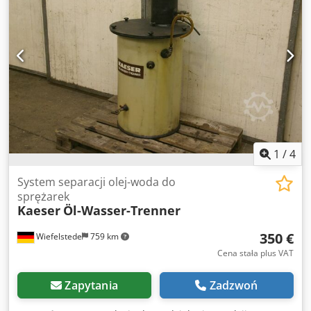
1
/
4
System separacji olej-woda do
sprężarek
Kaeser
Öl-Wasser-Trenner
350 €
Wiefelstede
759 km
Cena stała plus VAT
Zapytania
Zadzwoń