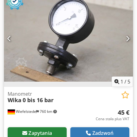
manometr dostępny -Cena: za sztukę -Wymiar:
110/85/H110 mm -Waga: 0,8 kg/sztuka
1
/
5
Manometr
Wika
0 bis 16 bar
45 €
Wiefelstede
760 km
Cena stała plus VAT
Zapytania
Zadzwoń