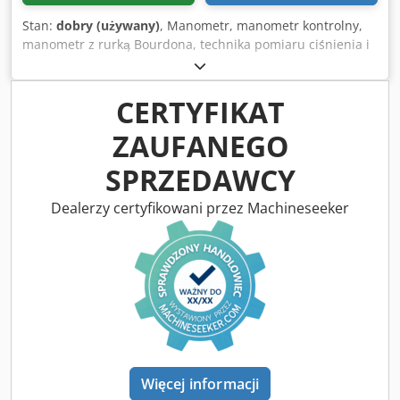
Stan:
dobry (używany)
, Manometr, manometr kontrolny,
manometr z rurką Bourdona, technika pomiaru ciśnienia i
temperatury Dsdjiraygspfx Abljck -Producent: Wika,
Manometr -typ: 0 do 16 bar -dopasowanie: patrz zdjęcia -
Liczba: 2x manometr dostępny -Cena: za sztukę -Wymiar:
CERTYFIKAT
100/100/H195 mm -Waga: 2,1 kg/szt.
ZAUFANEGO
SPRZEDAWCY
Dealerzy certyfikowani przez Machineseeker
Więcej informacji