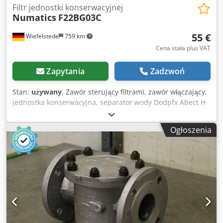
Filtr jednostki konserwacyjnej
Numatics
F22BG03C
55 €
Wiefelstede
759 km
Cena stała plus VAT
Zapytania
Zadzwoń
Stan:
używany
, Zawór sterujący filtrami, zawór włączający,
jednostka konserwacyjna, separator wody Dodpfx Abect H
Tlolock -Połączenie: 3/8 " -Numer: 2 sztuki dostępne -Cena:
za sztukę -Wymiary: 65/60/H190 mm -Waga: 0,5 kg
Ogłoszenia