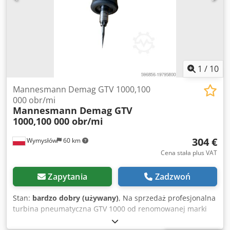
napełniania: 11,7 l Filtr wstępny: 4,7 l Filtr główny: 4,8 l
Przyłącze wlotu kondensatu: 2 x DN10 Przyłącze odpływu
wody: DN10 Waga: 5,8 kg Wymiary szer. x gł. x wys.: 387 x
254 x 595 mm Odwiedź nasze biuro w Erlangen. Na ponad
450 metrach kwadratowych powierzchni wystawienniczej
znajdą Państwo dużą liczbę używanych i nowych
1
/
10
sprężarek.
Mannesmann Demag GTV 1000,100
000 obr/mi
Mannesmann Demag GTV
1000,100 000 obr/mi
304 €
Wymysłów
60 km
Cena stała plus VAT
Zapytania
Zadzwoń
Stan:
bardzo dobry (używany)
, Na sprzedaż profesjonalna
turbina pneumatyczna GTV 1000 od renomowanej marki
Mannesmann Demag – oryginalna, sprawna, w świetnym