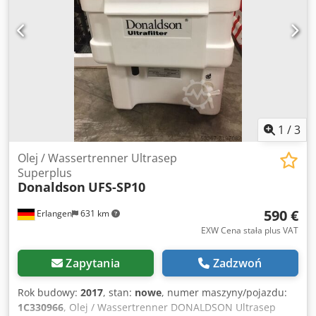
1
/
3
Olej / Wassertrenner Ultrasep
Superplus
Donaldson
UFS-SP10
590 €
Erlangen
631 km
EXW Cena stała plus VAT
Zapytania
Zadzwoń
Rok budowy:
2017
, stan:
nowe
, numer maszyny/pojazdu:
1C330966
, Olej / Wassertrenner DONALDSON Ultrasep