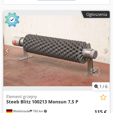
Ogłoszenia
1
/
6
Element grzejny
Steeb Blitz
100213 Monsun 7,5 P
115 €
Wiefelstede
760 km