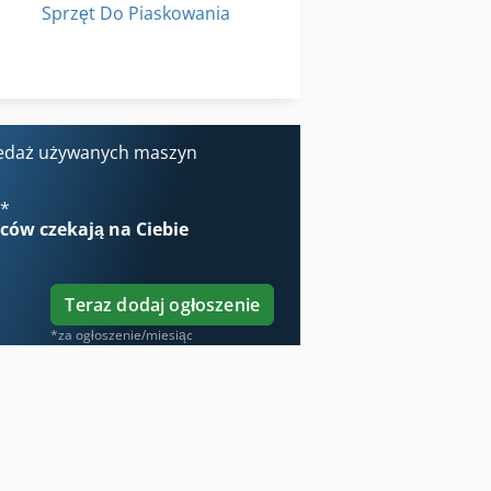
Sprzęt Do Piaskowania
Sprzęt Do Spawania
Strugarka Do Drewna
bki Drewna
edaż używanych maszyn
€
*
wców
czekają na Ciebie
Teraz dodaj ogłoszenie
*za ogłoszenie/miesiąc