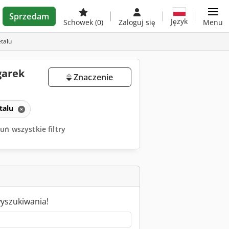
Sprzedam
Język
Schowek
(0)
Zaloguj się
Menu
talu
garek
Znaczenie
talu
uń wszystkie filtry
wyszukiwania!