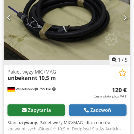
1
/
5
Pakiet węży MIG/MAG
unbekannt
10,5 m
120 €
Wiefelstede
759 km
Cena stała plus VAT
Zapytania
Zadzwoń
Stan:
używany
, Pakiet węży MIG/MAG -dla: robotów
spawalniczych -Długość: 10,5 m Dodpfxsd Sla As Acdjck -