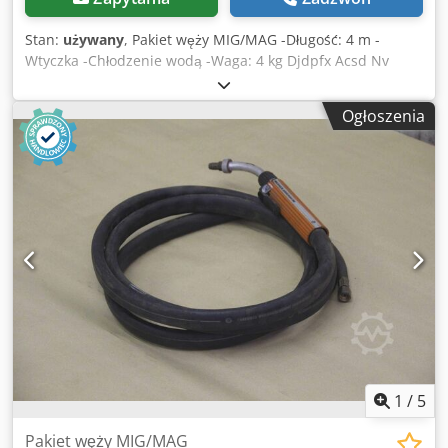
Stan:
używany
, Pakiet węży MIG/MAG -Długość: 4 m -
Wtyczka -Chłodzenie wodą -Waga: 4 kg Djdpfx Acsd Nv
Afjdock
Ogłoszenia
1
/
5
Pakiet węży MIG/MAG