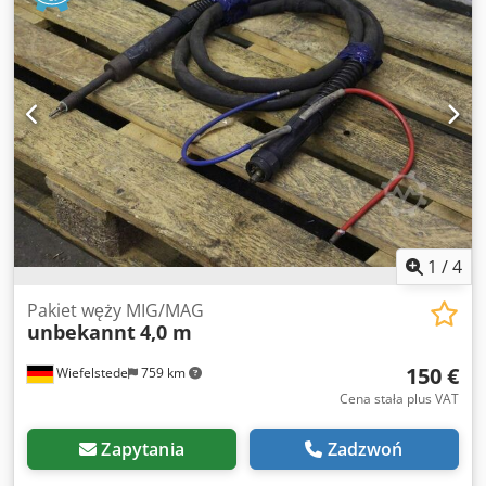
1
/
4
Pakiet węży MIG/MAG
unbekannt
4,0 m
150 €
Wiefelstede
759 km
Cena stała plus VAT
Zapytania
Zadzwoń