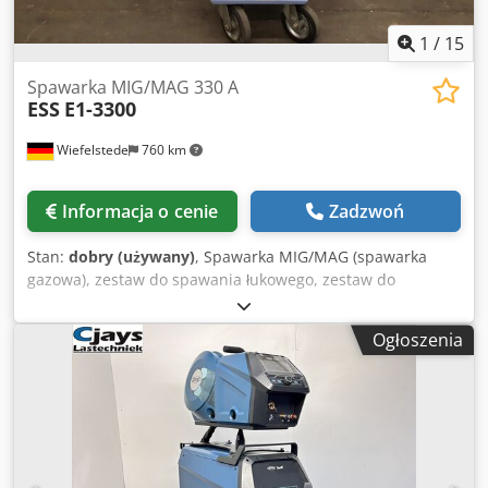
1
/
15
Spawarka MIG/MAG 330 A
ESS
E1-3300
Wiefelstede
760 km
Informacja o cenie
Zadzwoń
Stan:
dobry (używany)
, Spawarka MIG/MAG (spawarka
gazowa), zestaw do spawania łukowego, zestaw do
spawania MIG/MAG, spawarka pulsacyjna, spawarka
inwertorowa, spawarka impulsowa - Producent: Ess,
Ogłoszenia
spawarka MIG-MAG - Typ: E1-3300 - Maksymalna moc
spawania: 330 A - Wyposażenie: chłodzona cieczą, zdalne
sterowanie Dsdpfx Aszrt E Uscdjck - Akcesoria: zestaw
przewodów, kabel masy – patrz zdjęcia - Wymiary:
1020/520/H980 mm - Waga: 116 kg