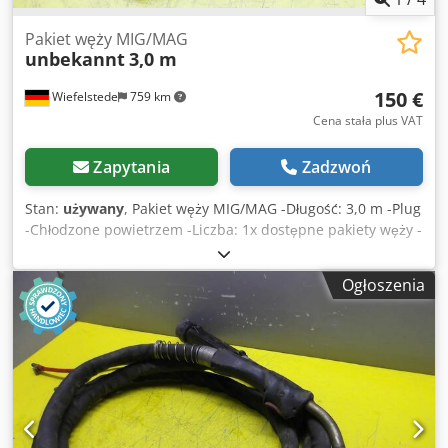
Pakiet węży MIG/MAG
unbekannt
3,0 m
150 €
Wiefelstede
759 km
Cena stała plus VAT
Zapytania
Zadzwoń
Stan:
używany
, Pakiet węży MIG/MAG -Długość: 3,0 m -Plug
-Chłodzone powietrzem -Liczba: 1x dostępne pakiety węży -
Cena: za sztukę -Waga: 2,6 kg Dodpfxscf Dg Tj Acdsck
Ogłoszenia