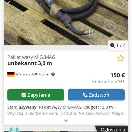
1
/
4
Pakiet węży MIG/MAG
unbekannt
3,0 m
150 €
Wiefelstede
759 km
Cena stała plus VAT
Zapytania
Zadzwoń
Stan:
używany
, Pakiet węży MIG/MAG -Długość: 3,0 m -
Wtyczka -Chłodzenie wodą Dsdpfod Nv Aasx Acdock -Waga:
4 kg
Ogłoszenia