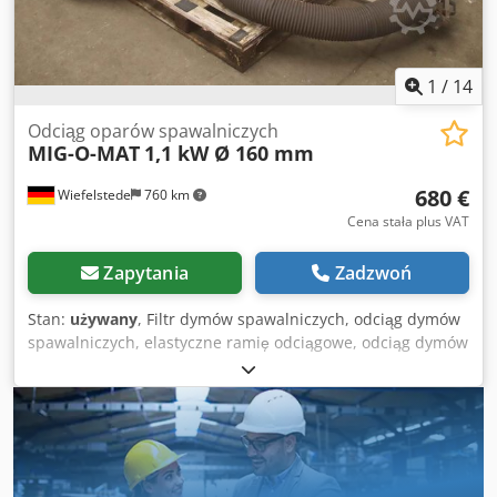
1
/
14
Odciąg oparów spawalniczych
MIG-O-MAT
1,1 kW Ø 160 mm
680 €
Wiefelstede
760 km
Cena stała plus VAT
Zapytania
Zadzwoń
Stan:
używany
, Filtr dymów spawalniczych, odciąg dymów
spawalniczych, elastyczne ramię odciągowe, odciąg dymów
spawalniczych -Producent: MIG O MAT, System odciągu
dymów spawalniczych -Wentylator wyciągowy: silnik Elmot
1,1 kW -ramię odciągowe: długość 5700 mm -rura: Ø 160
mm / wewnętrzna Ø 145 mm, patrz zdjęcia -Wymiary
transportowe: 2900/100/H470 mm Dcjdpfx Ajk Aubqocdok -
Waga: 165,5 kg