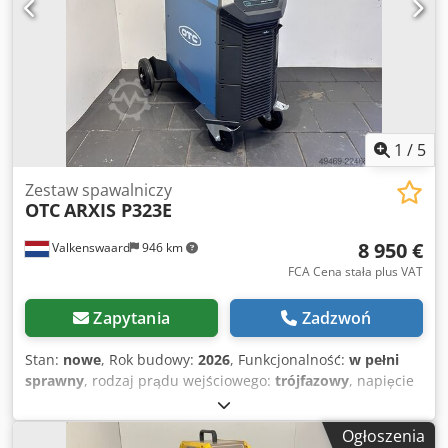
1
/
5
Zestaw spawalniczy
OTC
ARXIS P323E
8 950 €
Valkenswaard
946 km
FCA Cena stała plus VAT
Zapytania
Zadzwoń
Stan:
nowe
, Rok budowy:
2026
, Funkcjonalność:
w pełni
sprawny
, rodzaj prądu wejściowego:
trójfazowy
, napięcie
wejściowe:
400 V
, długość przewodu uziemiającego:
4 000
mm
, rodzaj chłodzenia:
woda
, długość pakietu węży:
Ogłoszenia
10 000 mm
, prąd spawania przy cyklu pracy 60%:
320 A
,