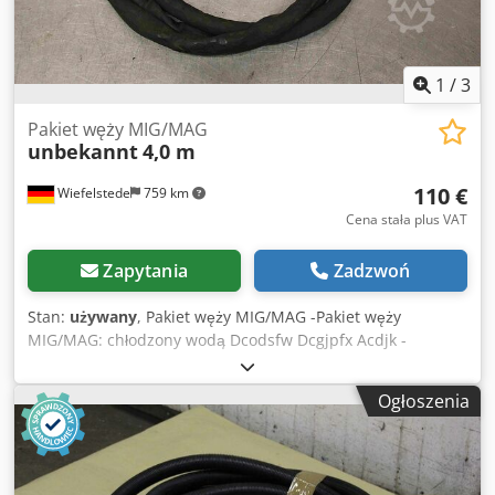
1
/
3
Pakiet węży MIG/MAG
unbekannt
4,0 m
110 €
Wiefelstede
759 km
Cena stała plus VAT
Zapytania
Zadzwoń
Stan:
używany
, Pakiet węży MIG/MAG -Pakiet węży
MIG/MAG: chłodzony wodą Dcodsfw Dcgjpfx Acdjk -
Długość: 4,0 m -Waga 3,5 kg
Ogłoszenia