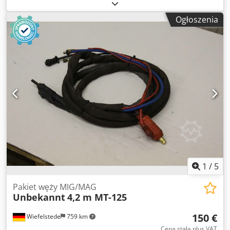
Waga: 4,9 kg
Ogłoszenia
1
/
5
Pakiet węży MIG/MAG
Unbekannt
4,2 m MT-125
150 €
Wiefelstede
759 km
Cena stała plus VAT