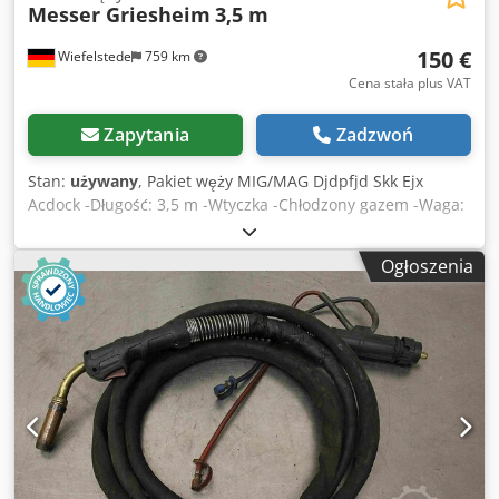
Messer Griesheim
3,5 m
150 €
Wiefelstede
759 km
Cena stała plus VAT
Zapytania
Zadzwoń
Stan:
używany
, Pakiet węży MIG/MAG Djdpfjd Skk Ejx
Acdock -Długość: 3,5 m -Wtyczka -Chłodzony gazem -Waga:
2,8 kg
Ogłoszenia