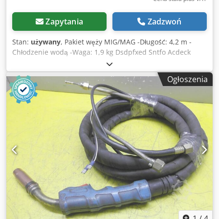
Zapytania
Zadzwoń
Stan:
używany
, Pakiet węży MIG/MAG -Długość: 4,2 m -
Chłodzenie wodą -Waga: 1,9 kg Dsdpfxed Sntfo Acdeck
Ogłoszenia
1
/
4