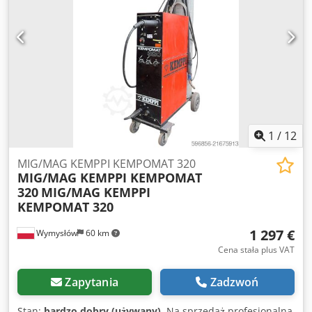
1
/
12
MIG/MAG KEMPPI KEMPOMAT 320
MIG/MAG KEMPPI KEMPOMAT
320
MIG/MAG KEMPPI
KEMPOMAT 320
1 297 €
Wymysłów
60 km
Cena stała plus VAT
Zapytania
Zadzwoń
Stan:
bardzo dobry (używany)
, Na sprzedaż profesjonalna