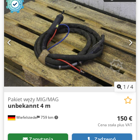
1
/
4
Pakiet węży MIG/MAG
unbekannt
4 m
150 €
Wiefelstede
759 km
Cena stała plus VAT
Zapytania
Zadzwoń