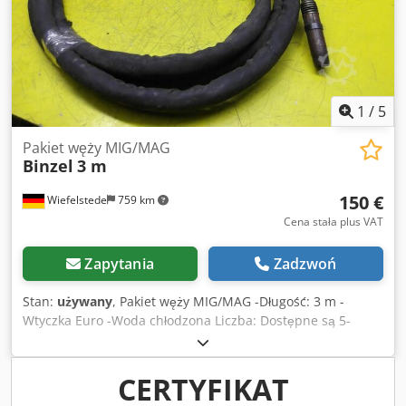
1
/
5
Pakiet węży MIG/MAG
Binzel
3 m
150 €
Wiefelstede
759 km
Cena stała plus VAT
Zapytania
Zadzwoń
Stan:
używany
, Pakiet węży MIG/MAG -Długość: 3 m -
Wtyczka Euro -Woda chłodzona Liczba: Dostępne są 5-
krotne pakiety węży -Cena: za sztukę Dcedpfocf Dhdsx
Acdok -Waga: 3 kg
CERTYFIKAT