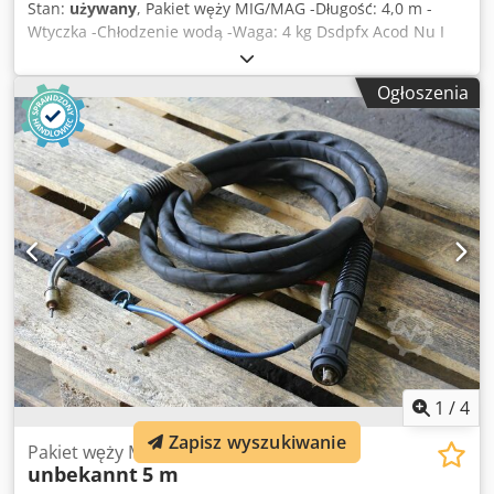
Stan:
używany
, Pakiet węży MIG/MAG -Długość: 4,0 m -
Wtyczka -Chłodzenie wodą -Waga: 4 kg Dsdpfx Acod Nu I
Hsdock
Ogłoszenia
1
/
4
Zapisz wyszukiwanie
Pakiet węży MIG/MAG
unbekannt
5 m