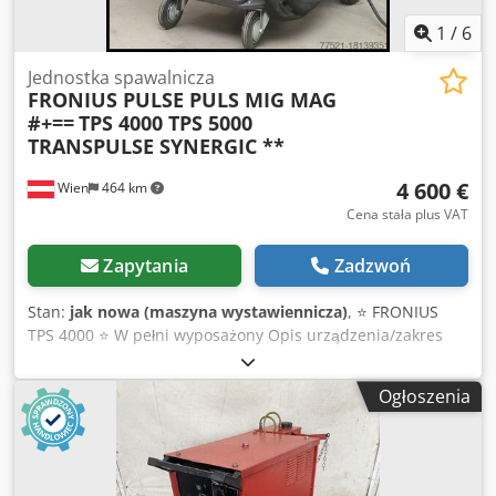
1
/
6
Jednostka spawalnicza
FRONIUS PULSE PULS MIG MAG
#+==
TPS 4000 TPS 5000
TRANSPULSE SYNERGIC **
4 600 €
Wien
464 km
Cena stała plus VAT
Zapytania
Zadzwoń
Stan:
jak nowa (maszyna wystawiennicza)
, ⭐ FRONIUS
TPS 4000 ⭐ W pełni wyposażony Opis urządzenia/zakres
dostawy: Urządzenie Fronius Tps 4000 w pełni wyposażone
– nic więcej nie jest możliwe! - Źródło zasilania Impuls 400
Ogłoszenia
Amperów - Jednostka chłodnicza Fk 4000 FC z opcjonalnym
filtrem i kontrolą przepływu (==>jeśli nie krąży woda,
jednostka wyłącza się w celu ochrony zespołu węży). - VR
4000 z opcjonalnymi rolkami pod spodem + długi wąż