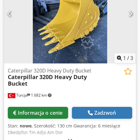
1
/
3
Caterpillar 320D Heavy Duty Bucket
Caterpillar
320D Heavy Duty
Bucket
Turcja
1 682 km
Informacja o cenie
Zadzwoń
Stan:
nowe
, Szerokość: 130 cm Gwarancja: 6 miesiące
Dkedpfsn Tm Adjx Am Dor