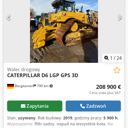
Gumowe nakładki na gąsienicach * Ostrze * Klimatyzacja *
Kamera cofania * Instalacja hydrauliczna * Dobry stan! *
Stan układu jezdnego: ok. 40–50% * Więcej zdjęć i film
wideo dostępnych na życzenie (kontakt przez WhatsApp z
Erikiem) * Cena: 45 900 euro netto + 19% VAT ---- W
przypadku dodatkowych pytań prosimy o kontakt
telefoniczny: Erik Kortum: WhatsApp ?Wszystkie dane bez
gwarancji i odpowiedzialności, zastrzegamy sobie prawo
do błędów i wcześniejszej sprzedaży.?
1
/
24
Walec drogowy
CATERPILLAR
D6 LGP GPS 3D
208 900 €
Bergkamen
790 km
Cena stała plus VAT
Zapytania
Zadzwoń
Stan:
używany
, Rok budowy:
2019
, godziny pracy:
5 900 h
,
Wyposażenie:
filtr sadzy, napęd na wszystkie koła
, Na