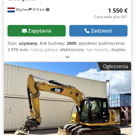
1 550 €
Wijchen
919 km
Cena stała plus VAT
Zapytania
Zadzwoń
Stan:
używany
, Rok budowy:
2009
, wysokość podnoszenia:
2 870 mm
, rodzaj paliwa:
elektryczny
, typ masztu:
duplex
,
długość wideł:
1 140 mm
, całkowita wysokość:
1 950 mm
,
całkowita długość:
1 960 mm
, całkowita szerokość:
850 mm
,
Ogłoszenia
kolor:
czarny
, Masa własna: 1270 kg Udźwig: 1200 kg - Rok
produkcji: 2009 - Dostępna dokumentacja: Tak - Typ
dokumentacji: Instrukcja obsługi - Obecność oznakowania
CE: Tak - Obecność certyfikatu CE: Nie - Numer seryjny:
7XL00043 - Typ: Wózek widłowy - Udźwig: 1200 kg -
Wysokość podnoszenia: 2870 mm - Wysokość przejazdowa:
1950 mm - Długość wideł: 1140 mm - Szerokość wideł: 560
mm - Maszt: Duplex Dksdpszrmglefx Am Djr - Napęd:
Elektryczny - Informacje o akumulatorze: - Marka/typ: PZS
345 - Rok produkcji akumulatora: 2009 - Pojemność: 345 Ah
- Napięcie akumulatora: 24 V - Długość korytki [mm]: 790 -