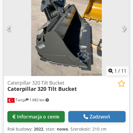
1
/
11
Caterpillar 320 Tilt Bucket
Caterpillar
320 Tilt Bucket
Turcja
1 682 km
Informacja o cenie
Zadzwoń
Rok budowy:
2022
, stan:
nowe
, Szerokość: 210 cm