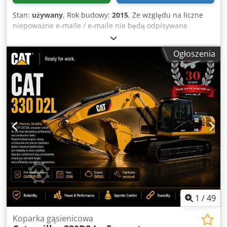
Stan:
używany
, Rok budowy:
2015
, Ze względu na liczne
niepoważne e-maile / e-maile nie będą odpisywane
WhatsApp "ZASTRZEGA SIĘ MOŻLIWOŚĆ POMYŁEK,
BŁĘDÓW PISARSKICH ORAZ SPRZEDAŻY
Ogłoszenia
MIĘDZYOKRESOWEJ" Dedpfxsztlhqs Am Dskr
1
/
49
Koparka gąsienicowa