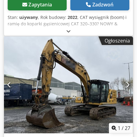
Zapytania
Zadzwoń
Stan:
używany
, Rok budowy:
2022
, CAT wysięgnik (boom) i
ramię do koparki gąsienicowej CAT 320–330? NOWY &
nieużywany Na sprzedaż oryginalny wysięgnik CAT (boom)
pasujący do koparek gąsienicowych serii CAT 320 do CAT
Ogłoszenia
330. Wysięgnik jest fabrycznie nowy i nieużywany.
Sprzedawany jest kompletny, łącznie z przewodami
hydraulicznymi i siłownikiem podnoszenia, gotowy do
natychmiastowego użycia. Szczegóły: * Oryginalny
wysięgnik CAT * Pasuje do CAT 320–330 (w zależności od
wersji) * Nowy, nieużywany * W komplecie siłownik
podnoszenia * Przewody hydrauliczne już zamontowane *
Dostępny od ręki Idealny jako część zamienna lub do
modernizacji bądź naprawy koparki. Dodpfoziyb Djx Am
Djkr
1
/
27