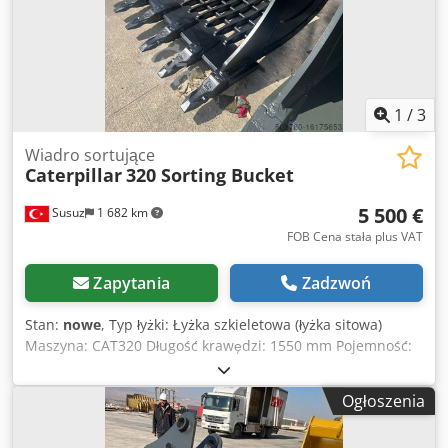
1
/
3
Wiadro sortujące
Caterpillar
320 Sorting Bucket
5 500 €
Susuz
1 682 km
FOB Cena stała plus VAT
Zapytania
Zadzwoń
Stan:
nowe
, Typ łyżki: Łyżka szkieletowa (łyżka sitowa)
Maszyna: CAT320 Długość krawędzi: 1550 mm Pojemność:
1,35 m^3 W celu uzyskania szczegółowych informacji i
zapytań prosimy o kontakt Dedpfxjtqyvgo Am Dskr
Ogłoszenia