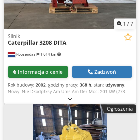
1
/
7
Silnik
Caterpillar
3208 DITA
Roosendaal
1 014 km
Informacja o cenie
Zadzwoń
Rok budowy:
2002
, godziny pracy:
368 h
, stan:
używany
,
Nowy: Nie Dkodpfxsy Am Ums Am Der Moc: 201 kW (273
KM) VAT/marża: Możliwość odliczenia podatku VAT
Ogłoszenia