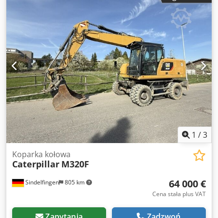
1
/
3
Koparka kołowa
Caterpillar
M320F
64 000 €
Sindelfingen
805 km
Cena stała plus VAT
Zapytania
Zadzwoń