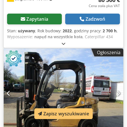
Cena stała plus VAT
Zapytania
Zadzwoń
Stan:
używany
, Rok budowy:
2022
, godziny pracy:
2 700 h
,
Wyposażenie:
napęd na wszystkie koła
, Caterpillar 434
Koparko-ładowarka 2700 godzin * Numer modelu: 434 *
Rok produkcji: 2022 Dkodpfxezr Tqwj Am Dsr * Masa
Ogłoszenia
eksploatacyjna: 9 520 kg * Stan bardzo dobry
Zapisz wyszukiwanie