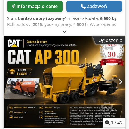
Informacja o cenie
Zadzwoń
Stan:
bardzo dobry (używany)
, masa całkowita:
6 500 kg
,
Rok budowy:
2015
, godziny pracy:
4 500 h
, Wyposażenie:
widły do palet
, CAT 906 Dsdpfx Amoztb R Ie Dokr 2015
4500h Łyżka plus widły
Ogłoszenia
1
/
42