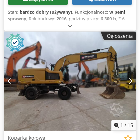
Stan:
bardzo dobry (używany)
, Funkcjonalność:
w pełni
sprawny
, Rok budowy:
2016
, godziny pracy:
6 300 h
, * 6
600 godzin * Wysięgnik przestawny * Lemiesz podporowy *
Hydraulika do młota, chwytaka i nożyc * Centralne
Ogłoszenia
smarowanie * Silnik: CAT C7.1 (169 KM) Dkjdpfey Rzdrox
Am Der * Ogumienie: 10.00-20 * Szybkozłącze: OQ70/55 * 1
x łyżka podsiębierna * Masa: 19,5 t
1
/
15
Koparka kołowa