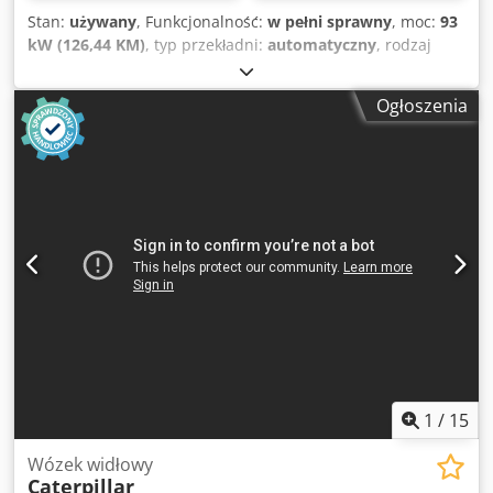
transportowa: 10,4 m Szerokość transportowa:3,19 m
Stan:
używany
, Funkcjonalność:
w pełni sprawny
, moc:
93
Wysokość transportowa:3,35 m Djdpfx Amezadcbs Djkr
kW (126,44 KM)
, typ przekładni:
automatyczny
, rodzaj
Szerokość podwozia (LC):3,19 m Długość gąsienic na
paliwa:
diesel
, masa własna:
12 600 kg
, masa
podłożu:4,0 m Podana cena jest w wartości Netto i
eksploatacyjna:
12 600 kg
, konfiguracja osi:
4x4
, pierwsza
obowiązuje na Export oraz dla firm. Dla klienta
Ogłoszenia
rejestracja:
10/1998
, Rok budowy:
1998
, godziny pracy:
indywidualnego możliwy spory rabat - Zapraszamy
17 762 h
, paliwo:
diesel
, Wyposażenie:
napęd na wszystkie
bezpośrednio do kontaktu telefonicznego , tak aby uzyskać
koła, widły do palet
, Ładowarka kołowa Caterpillar IT28G
swoją najlepszą cenę :)
Dkodpfx Amji Tmhpe Dsr System szybkiej wymiany
osprzętu! Widły do palet za dopłatą. 17 762 motogodziny
Waga własna: 12 600 kg Moc: 93 kW Numer produktu:
9AR00289 Stan techniczny: sprawny! Tel. 44
1
/
15
Wózek widłowy
Caterpillar