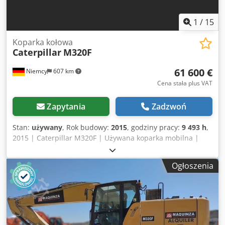
1
/
15
Koparka kołowa
Caterpillar
M320F
61 600 €
Niemcy
607 km
Cena stała plus VAT
Zapytania
Zadzwoń
Stan:
używany
, Rok budowy:
2015
, godziny pracy:
9 493 h
,
2015 | Caterpillar M320F | Używana koparka mobilna |
9493 godziny 📍Lokalizacja: Niemcy 🚛 Możliwość dostawy
do miejsca docelowego – skorzystaj z naszego kalkulatora
Ogłoszenia
kosztów transportu, aby oszacować koszty! 💰 Kup teraz za
61 600 EUR lub złóż ofertę. Płatność przy odbiorze możliwa
za niewielką opłatą (po akceptacji)* 👷‍♂️ Przegląd
przeprowadzony przez niezależnego eksperta 56 punktów
kontrolnych, 48 zatwierdzonych ✅, 8 wymaga poprawek ℹ️, 0
usterek ⚠️ 📌 Komentarz inspektora: Dedpfx Aozhw Ekem