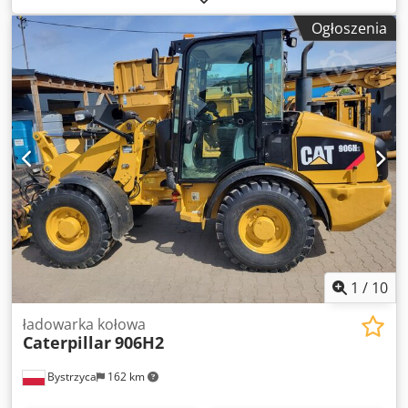
Ogłoszenia
1
/
10
ładowarka kołowa
Caterpillar
906H2
Bystrzyca
162 km