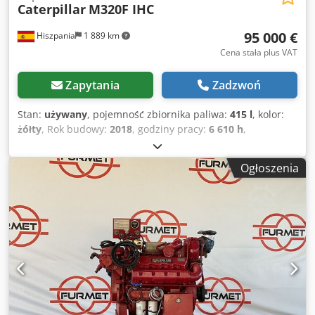
Caterpillar
M320F IHC
95 000 €
Hiszpania
1 889 km
Cena stała plus VAT
Zapytania
Zadzwoń
Stan:
używany
, pojemność zbiornika paliwa:
415 l
, kolor:
żółty
, Rok budowy:
2018
, godziny pracy:
6 610 h
,
Wyposażenie:
klimatyzacja
, Napęd: Koło Własna masa
pojazdu: 20.000 kg Wymiary (dł. x szer. x wys.): 892 x 255 x
Ogłoszenia
332 cm Typ silnika: Caterpillar CAT C7.1 ACERT = Więcej
opcji i akcesoriów = Dksdpfeyuwtpsx Am Djr - HVAC