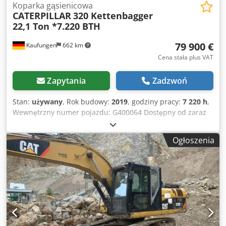
Koparka gąsienicowa
CATERPILLAR
320 Kettenbagger
22,1 Ton *7.220 BTH
79 900 €
Kaufungen
662 km
Cena stała plus VAT
Zapytania
Zadzwoń
Stan:
używany
, Rok budowy:
2019
, godziny pracy:
7 220 h
,
Wewnętrzny numer pojazdu: G400064 Dostępny od zaraz
na naszym placu w Kaufungen Więcej informacji pod: *
Golec Nutzfahrzeuge GmbH (niemiecki, angielski,
Ogłoszenia
bułgarski, rosyjski) * Viktoria Sologubova (polski, rosyjski,
ukraiński, angielski) CATERPILLAR 320 Koparka gąsienicowa
Rok produkcji: 2019 Przebieg godzin: 7 220 Waga: 22 100 kg
Przykład finansowania: * Numer wewnętrzny: G400064 *
Cena zakupu: 79 900,00 € * Wpłata własna: 10% * Okres
finansowania: 60 miesięcy * Rata miesięczna: 1 199,02 € *
Wartość końcowa: 15 380,00 € Jeśli oferta jest dla Państwa
interesująca lub chcą ją Państwo dostosować do swoich