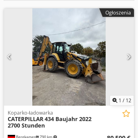
Ogłoszenia
1
/
12
Koparko-ładowarka
CATERPILLAR
434 Baujahr 2022
2700 Stunden
80 500 €
Bergkamen
790 km