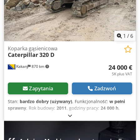
potrzeb, prosimy o kontakt z panem Enchev. Czekamy na
Państwa telefon. Dksdpfx Amsyvmz To Der Zastrzegamy
możliwość pomyłek. Chętnie przyjmiemy Twój używany
pojazd w rozliczeniu. Finansowanie dostępne
bezpośrednio w naszej firmie. GOLEC NUTZFAHRZEUGE
GMBH Mówimy w językach: niemiecki, angielski,
1
/
6
hiszpański, polski, ukraiński, rosyjski, bułgarski. ----.
Koparka gąsienicowa
Caterpillar
320 D
24 000 €
Kakanj
870 km
SK plus VAT
Zapytania
Zadzwoń
Stan:
bardzo dobry (używany)
, Funkcjonalność:
w pełni
sprawny
, Rok budowy:
2011
, godziny pracy:
24 000 h
,
Maszyna jest w bardzo dobrym stanie i gotowa do użycia.
Djdpfx Amozam Efo Dekr