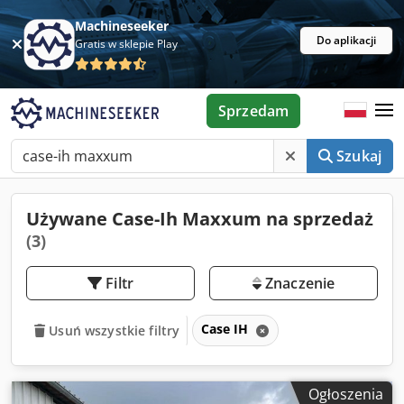
Machineseeker
Do aplikacji
Gratis w sklepie Play
Sprzedam
Szukaj
Używane Case-Ih Maxxum na sprzedaż
(3)
Filtr
Znaczenie
Case IH
Usuń wszystkie filtry
Ogłoszenia