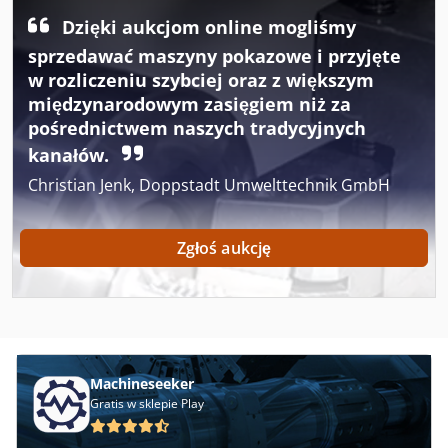
Dzięki aukcjom online mogliśmy
Case Ih 9370
sprzedawać maszyny pokazowe i przyjęte
Case Ih Ciągnik
w rozliczeniu szybciej oraz z większym
międzynarodowym zasięgiem niż za
Case Ih Cs 94
pośrednictwem naszych tradycyjnych
kanałów.
Case Ih Cvx 1190
Christian Jenk, Doppstadt Umwelttechnik GmbH
Case Ih Cvx 130
Case Ih Cvx 195
Zgłoś aukcję
Case Ih Jx 1090 U
Case Ih Maxxum 110
Case Ih Maxxum 140
Machineseeker
Case Ih Maxxum 5140
Gratis w sklepie Play
Case Ih Mx 100 C