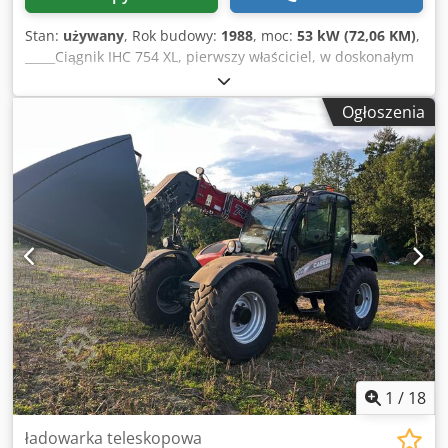
Stan:
używany
, Rok budowy:
1988
, moc:
53 kW (72,06 KM)
,
_____Ciągnik IHC 754 XL, pierwszy właściciel, w doskonałym
stanie. Liczba godzin pracy: ok. 8600 Rok produkcji: 1988
Przedni podnośnik Przedni WOM Dedpfxszdmuts Aayekr
Ogłoszenia
Skrzynia biegów 30 km/h Cena: 24 500,00 EUR netto
Miejsce składowania: brak
1
/
18
ładowarka teleskopowa