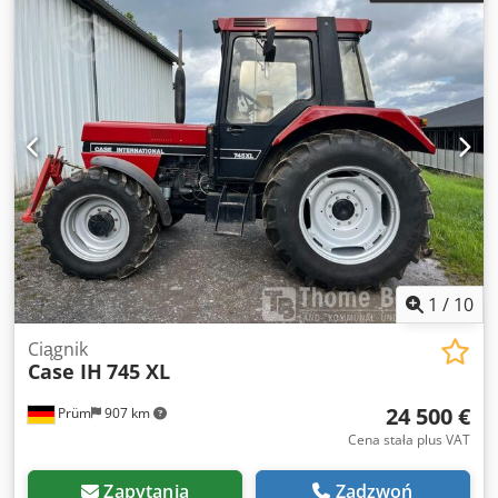
1
/
10
Ciągnik
Case IH
745 XL
24 500 €
Prüm
907 km
Cena stała plus VAT
Zapytania
Zadzwoń