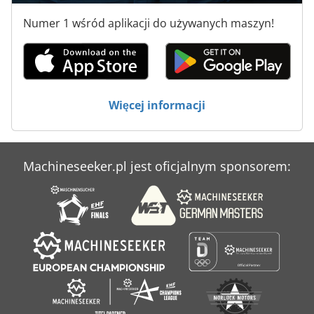
Numer 1 wśród aplikacji do używanych maszyn!
Case Ih Mx 110
Case Ih Mx 120
Case Ih Mx 135
Więcej informacji
Case Ih Mx 150
Case Ih Mx 230
Machineseeker.pl jest oficjalnym sponsorem:
Case Ih Mxm 130