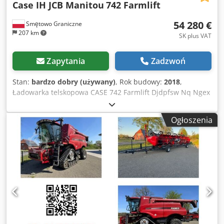
Case IH JCB Manitou
742 Farmlift
54 280 €
Smętowo Graniczne
207 km
SK plus VAT
Zapytania
Zadzwoń
Stan:
bardzo dobry (używany)
, Rok budowy:
2018
,
Ładowarka telskopowa CASE 742 Farmlift Djdpfsw Nq Ngex
Aayekr Rok produkcji 2018 4800mth Długość wysięgu 7m
Udzwig 4,2T Moc 107 kW Zaczep tylni Joystick Klima Napęd
Ogłoszenia
4x4 Wszystko sprawne bez luzów. Nowa łyżka