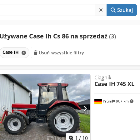
Szukaj
Używane Case Ih Cs 86 na sprzedaż
(3)
Case IH
Usuń wszystkie filtry
Ciągnik
Case IH
745 XL
Prüm
907 km
1
/
10