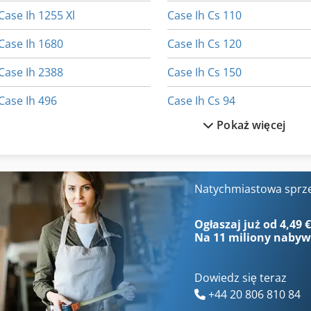
Case Ih 1255 Xl
Case Ih Cs 110
Case Ih 1680
Case Ih Cs 120
Case Ih 2388
Case Ih Cs 150
Case Ih 496
Case Ih Cs 94
Pokaż więcej
Case Ih 856 Xl
Case Ih Cvx 1190
Case Ih 9230
Case Ih Cvx 130
Case Ih 9370
Case Ih Cvx 195
Natychmiastowa sprz
Case Ih Ciągnik
Case Ih Cx 80
Ogłaszaj już od 4,49 
Na
11 miliony naby
Dowiedz się teraz
+44 20 806 810 84