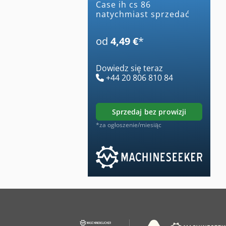
case ih cs 86
natychmiast sprzedać
od
4,49 €
*
Dowiedz się teraz
+44 20 806 810 84
sprzedaj bez prowizji
*za ogłoszenie/miesiąc