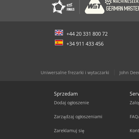
+44 20 331 800 72
+34 911 433 456
Uniwersalne frezarki i wytaczarki
John Dee
Sprzedam
Ser
Dodaj ogłoszenie
Zalo
Zarządzaj ogłoszeniami
FAQ
Zareklamuj się
Kont