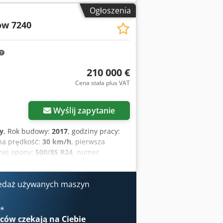
Ogłoszenia
ow 7240
210 000 €
Cena stała plus VAT
Wyślij zapytanie
y
, Rok budowy:
2017
, godziny pracy:
na prędkość:
30 km/h
, pierwsza
lnej opony:
500/85 R24
, numer
, oświetlenie, przystawka do rzepaku,
edaż następujący używany artykuł:
 YHG233775 Podłużny ST-rotor Wersja
edaż używanych maszyn
gąsienicowy układ jezdny amortyzowany
 FAN – automatyczna regulacja
€
*
poprzeczny Cross-Flow Hydrauliczny
wców
czekają na Ciebie