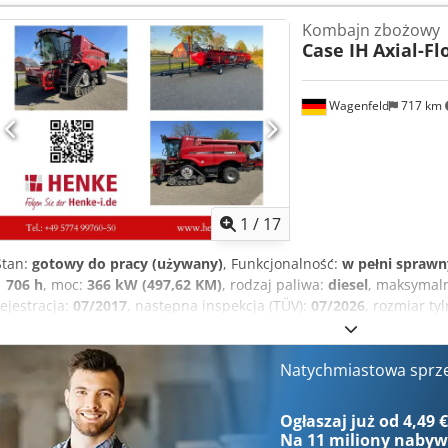
Kombajn zbożowy
Case IH
Axial-Fl
Wagenfeld
717 km
1
/
17
Stan:
gotowy do pracy (używany)
, Funkcjonalność:
w pełni sprawn
1 706 h
, moc:
366 kW (497,62 KM)
, rodzaj paliwa:
diesel
, maksymal
rejestracja:
07/2017
, następna inspekcja (TÜV):
07/2026
, rozmiar ty
maszyny/pojazdu:
YHG233775
, Wyposażenie:
kabina, klimatyzacja
zaczep do przyczepy
, Na zlecenie uprawnionego oferujemy na sprz
Kombajn zbożowy Case-IH AF 7240 ze ST-rotorem Numer podwozia:
Natychmiastowa sprz
30 km/h Silnik 6-cylindrowy Moc: 366 kW (497 KM) Koła przednie: 
610 mm Koła tylne: 500/85 R24 Pakiet reflektorów roboczych HID AC
Ogłaszaj już od 4,49 
prędkości dmuchawy Regulowana końcówka wyrzutnika Wentylator 
Na
11 miliony naby