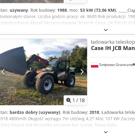
Stan:
używany
, Rok budowy:
1988
, moc:
53 kW (72,06 KM)
, _____Ci
doskonałym stanie. Liczba godzin pracy: ok. 8600 Rok produkcji: 
Cedpfxozdmutj Afporf Skrzynia biegów 30 km/h Cena: 24 500,00 EUR
ładowarka telesko
Case IH JCB Man
Smętowo Graniczne
1
/
18
Stan:
bardzo dobry (używany)
, Rok budowy:
2018
, Ładowarka telsk
2018 4800mth Długość wysięgu 7m Udzwig 4,2T Moc 107 kW Zaczep t
Klima Napęd 4x4 Wszystko sprawne bez luzów. Nowa łyżka