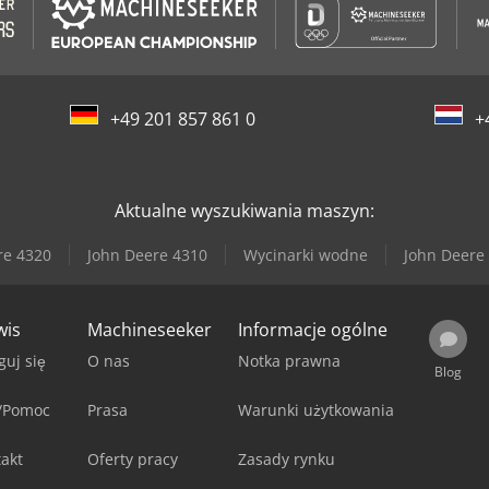
+49 201 857 861 0
+
Aktualne wyszukiwania maszyn:
re 4320
John Deere 4310
Wycinarki wodne
John Deere
wis
Machineseeker
Informacje ogólne
guj się
O nas
Notka prawna
Blog
/Pomoc
Prasa
Warunki użytkowania
akt
Oferty pracy
Zasady rynku