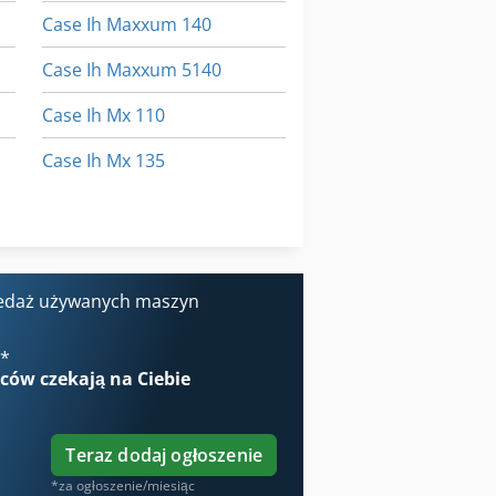
Case Ih Maxxum 140
Case Ih Maxxum 5140
Case Ih Mx 110
Case Ih Mx 135
Case Ih Mxm 130
Case-Ih Maxxum
edaż używanych maszyn
€
*
wców
czekają na Ciebie
Teraz dodaj ogłoszenie
*za ogłoszenie/miesiąc