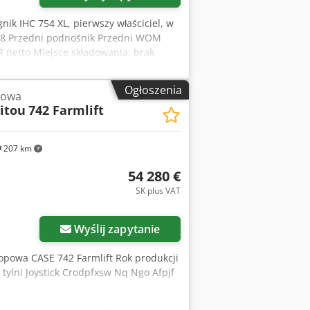
ągnik IHC 754 XL, pierwszy właściciel, w
1988 Przedni podnośnik Przedni WOM
 netto Miejsce składowania: brak
Ogłoszenia
powa
itou
742 Farmlift
207 km
54 280 €
SK plus VAT
Wyślij zapytanie
opowa CASE 742 Farmlift Rok produkcji
ylni Joystick Crodpfxsw Nq Ngo Afpjf