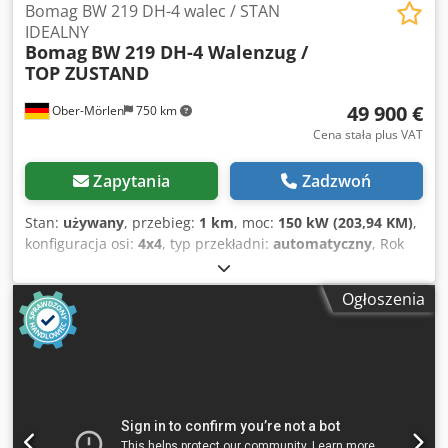
Bomag BW 219 DH-4 walec / STAN
IDEALNY
Bomag
BW 219 DH-4 Walenzug /
TOP ZUSTAND
49 900 €
Ober-Mörlen
750 km
Cena stała plus VAT
Zapytania
Zadzwoń
Stan:
używany
, przebieg:
1 km
, moc:
150 kW (203,94 KM)
,
konfiguracja osi:
4x4
, typ przekładni:
automatyczny
, Rok
budowy:
2013
, Masa własna: 19 200 kg Ładowność: 1 730
kg Dopuszczalna masa całkowita: 20 930 kg Prosimy o
Ogłoszenia
kontakt z Emalem Jaweedem w celu uzyskania dalszych
informacji. Walec, Bomag BW 219 DH-4, rok produkcji:
2013, liczba motogodzin: 6 523 h, długość: 6 000 mm,
szerokość: 2 300 mm, wysokość: 3 020 mm, masa własna:
19 200 kg, maks. masa całkowita: 20 930 kg, silnik: Deutz
TCD 2012 L06, moc silnika: 150 kW / 204 KM, prędkość
obrotowa nominalna: 2 200 obr./min., rozmiar opon: