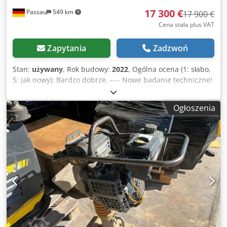
17 300 €
Passau
549 km
17 900 €
Cena stała plus VAT
Zapytania
Zadzwoń
Stan:
używany
, Rok budowy:
2022
, Ogólna ocena (1: słabo,
5: jak nowy): Bardzo dobrze. ---- Nowe badanie techniczne!
Dedpfjzkzzhox Aqleck
Ogłoszenia