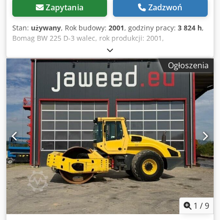
Zapytania
Zadzwoń
Stan:
używany
, Rok budowy:
2001
, godziny pracy:
3 824 h
,
Bomag BW 225 D-3 walec, rok produkcji: 2001,
motogodziny: tylko 3.824 h, silnik: Deutz [145kW/197KM],
Variocontrol, masa: 24.700 kg, drukarka, ogumienie: 40%,
Ogłoszenia
maszyna z Niemiec, stan adekwatny do wieku, gotowa do
pracy. Dcedpszpdhzofx Aqljk Na życzenie przygotujemy dla
Państwa ofertę leasingu lub finansowania. Pan Mihm (tel.)
chętnie Państwu doradzi. Więcej informacji na naszej
stronie internetowej. Zastrzegamy możliwość pomyłek oraz
wcześniejszej sprzedaży! Możliwość wynajmu = Dalsze
informacje = W celu uzyskania dalszych informacji prosimy
o kontakt z Panem Tobiasem Ebertem.
1
/
9