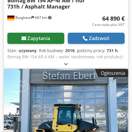
Bomag
BW 154 AP-4i AM / nur
731h / Asphalt Manager
64 890 €
Burghaun
667 km
Cena stała plus VAT
Zapytania
Zadzwoń
Stan:
używany
, Rok budowy:
2018
, godziny pracy:
731 h
,
Bomag BW 154 AP-4 AM – walec tandemowy, rok produkcji:
2018, ilość motogodzin: zaledwie 731 h, silnik: Kubota [55,4
kW/75 KM], system Asphalt Manager 2, waga: 7300 kg,
Ogłoszenia
gładka powierzchnia bębna, dobry stan, gotowy do
natychmiastowego użycia. Dedpfx Aszq Tzysqljck Na
życzenie przygotujemy ofertę leasingu lub finansowania.
Pan Mihm (tel. chętnie udzieli Państwu dodatkowych
informacji. Więcej informacji można znaleźć na naszej
stronie internetowej. Zastrzegamy sobie prawo do błędów i
wcześniejszej sprzedaży! = Więcej informacji = W celu
uzyskania dodatkowych informacji prosimy o kontakt z
Tobiasem Ebertem.