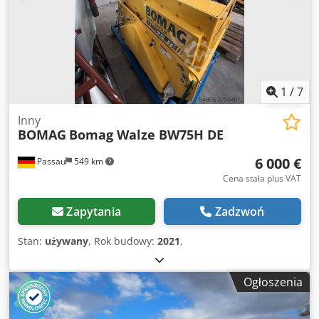
1
/
7
Inny
BOMAG
Bomag Walze BW75H DE
6 000 €
Passau
549 km
Cena stała plus VAT
Zapytania
Zadzwoń
Stan:
używany
, Rok budowy:
2021
,
Ogłoszenia