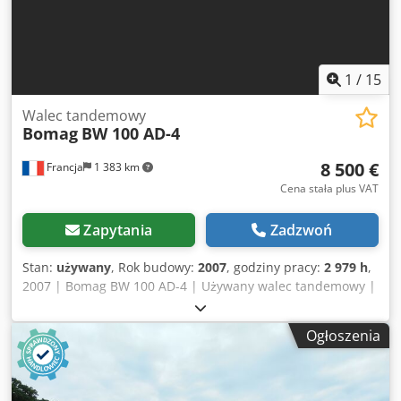
1
/
15
Walec tandemowy
Bomag
BW 100 AD-4
8 500 €
Francja
1 383 km
Cena stała plus VAT
Zapytania
Zadzwoń
Stan:
używany
, Rok budowy:
2007
, godziny pracy:
2 979 h
,
2007 | Bomag BW 100 AD-4 | Używany walec tandemowy |
2979 motogodzin 📍Lokalizacja: Francja 🚛 Dostawa
dostępna pod wskazany adres – Skorzystaj z naszego
Ogłoszenia
kalkulatora frachtu, aby oszacować koszty transportu! 💰
Kup teraz za 8500 EUR lub złóż ofertę. Płatność przy
odbiorze dostępna za niewielką dopłatą (po akceptacji)* 👷‍♂️
Sprawdzona przez niezależnego eksperta 43 punkty