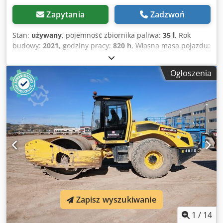
Zapytania
Zadzwoń
Stan:
używany
, pojemność zbiornika paliwa:
35 l
, Rok
budowy:
2021
, godziny pracy:
820 h
, Własna masa pojazdu:
2.700 kg Djdpfx Aqey Iz A Aslsck Wymiary (dł. x szer. x wys.):
253 x 127 x 257 cm
Ogłoszenia
Zapisz wyszukiwanie
1
/
14