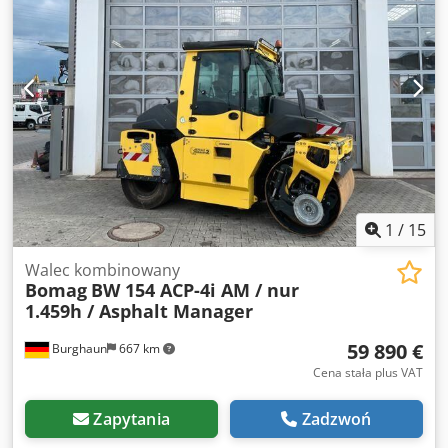
życzenie przygotujemy ofertę leasingu lub finansowania.
Pan Mihm (tel. z przyjemnością udzieli Państwu dalszych
informacji. Więcej informacji można znaleźć na naszej
stronie internetowej. Zastrzegamy sobie prawo do błędów i
wcześniejszej sprzedaży! Możliwość wynajmu. =
Dodatkowe informacje = W celu uzyskania dodatkowych
informacji prosimy o kontakt z Tobiasem Ebertem.
1
/
15
Walec kombinowany
Bomag
BW 154 ACP-4i AM / nur
1.459h / Asphalt Manager
59 890 €
Burghaun
667 km
Cena stała plus VAT
Zapytania
Zadzwoń