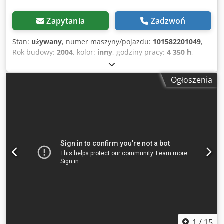
Zapytania
Zadzwoń
Stan:
używany
, numer maszyny/pojazdu:
101582201049
,
Rok budowy:
2004
, kolor:
inny
, godziny pracy:
4 350 h
,
Maszyny na sprzedaż! Przeglądaj naszą stronę
internetową, aby zobaczyć różnorodne maszyny gotowe do
Ogłoszenia
zakupu. Mamy więcej opcji niż te prezentowane online,
dlatego zachęcamy do kontaktu telefonicznego lub
mailowego w każdej chwili. Wszystkie nasze maszyny są w
pełni serwisowane i sprawdzone pod kątem
niezawodności. Potrzebujesz zdjęć? Skontaktuj się z nami,
a prześlemy je niezwłocznie. Oferujemy wsparcie w
językach: niderlandzkim, angielskim, francuskim,
niemieckim, hiszpańskim i rosyjskim. Dcjdpszblb Uofx Aqljk
Odkryj naszą szeroką gamę niezawodnych maszyn.
1
/
15