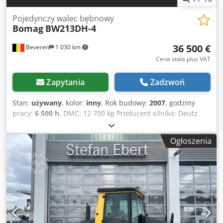
Pojedynczy walec bębnowy
Bomag
BW213DH-4
36 500 €
Beveren
1 030 km
Cena stała plus VAT
Zapytania
Zadzwoń
Stan:
używany
, kolor:
inny
, Rok budowy:
2007
, godziny
pracy:
6 500 h
, DMC: 12 700 kg Producent silnika: Deutz
Znak CE: tak Numer seryjny: 101582511260 Maszyny na
sprzedaż! Dsdpfx Aqoy R Uwrslsck Przeglądaj naszą stronę
Ogłoszenia
internetową, aby zobaczyć szeroki wybór maszyn gotowych
do zakupu. Mamy więcej opcji niż to, co jest widoczne
online, więc zachęcamy do kontaktu telefonicznego lub
mailowego w każdej chwili. Wszystkie nasze maszyny są w
pełni serwisowane i sprawdzone pod kątem
niezawodności. Potrzebujesz zdjęć? Skontaktuj się z nami,
a niezwłocznie je prześlemy. Oferujemy pomoc w języku
niderlandzkim, angielskim, francuskim, niemieckim,