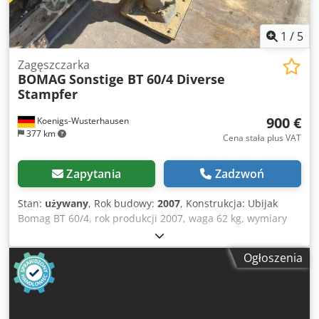
1
/
5
Zagęszczarka
BOMAG
Sonstige BT 60/4 Diverse
Stampfer
900 €
Koenigs-Wusterhausen
377 km
Cena stała plus VAT
Zapytania
Zadzwoń
Stan:
używany
, Rok budowy:
2007
, Konstrukcja: Ubijak
Bomag BT 60/4, rok produkcji 2007, waga 62 kg, wymiary
stopy: 340x280 mm, silnik benzynowy Honda GX 100 / 2,5
kW. Djdpfxjvxpc Hj Aqleck Sprzedaż wyłącznie dla
Ogłoszenia
przedsiębiorców. PRZY EKSPORCIE NALEŻY UIŚCIĆ TYLKO
CENĘ NETTO!!!!! WSZYSTKIE DANE PODANE BEZ
GWARANCJI, W TYM WYPOSAŻENIE I AKCESORIA. Podstawą
wszystkich umów kupna, faktur, faktur proforma,