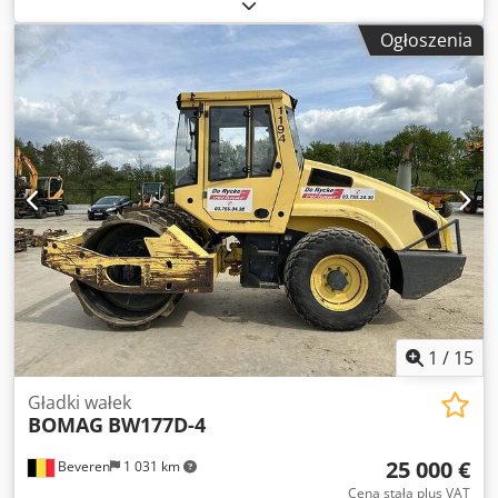
Silnik: Deutz Oznaczenie CE: tak Numer seryjny:
101583141318 Maszyny na sprzedaż! Przeglądaj naszą
Ogłoszenia
stronę internetową w poszukiwaniu szerokiej gamy maszyn
gotowych do zakupu. Posiadamy więcej opcji niż
prezentujemy online, dlatego zachęcamy do kontaktu
telefonicznego lub mailowego w dowolnym czasie.
Wszystkie nasze maszyny są kompleksowo serwisowane i
sprawdzone pod kątem niezawodności. Potrzebujesz
zdjęć? Skontaktuj się z nami, a natychmiast je
udostępnimy. Dcsdpfszblcrex Aqlek Obsługujemy w
językach: niderlandzki, angielski, francuski, niemiecki,
hiszpański i rosyjski. Odkryj naszą szeroką ofertę
niezawodnych maszyn.
1
/
15
Gładki wałek
BOMAG
BW177D-4
25 000 €
Beveren
1 031 km
Cena stała plus VAT