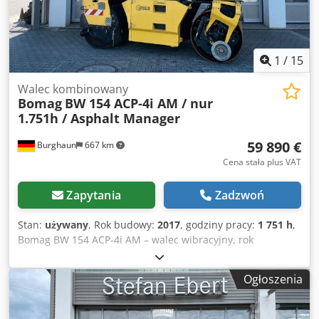
1
/
15
Walec kombinowany
Bomag
BW 154 ACP-4i AM / nur
1.751h / Asphalt Manager
59 890 €
Burghaun
667 km
Cena stała plus VAT
Zapytania
Zadzwoń
Stan:
używany
, Rok budowy:
2017
, godziny pracy:
1 751 h
,
Bomag BW 154 ACP-4i AM – walec wibracyjny, rok
produkcji: 2017, liczba godzin pracy: zaledwie 1751 h,
silnik: Kubota [55,4 kW/75 KM], Asphalt Manager 2, frez do
Ogłoszenia
asfaltu po obu stronach, waga: 7400 kg, gładka
powierzchnia bębna, dobry stan, gotowy do
natychmiastowego użycia. Dcedpfx Aozq Tztoqljk Na