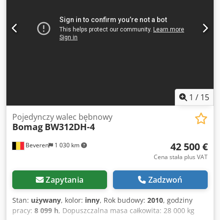
kontakt telefoniczny: Dcodpfx Aqjyt Uireljk For more
question please call: Erik Kortum: WhatsApp Kai Kortum:
WhatsApp Wszelkie dane bez gwarancji, zastrzeżone
pomyłki i wcześniejsza sprzedaż.
1
/
15
Pojedynczy walec bębnowy
Bomag
BW312DH-4
42 500 €
Beveren
1 030 km
Cena stała plus VAT
Zapytania
Zadzwoń
Stan:
używany
, kolor:
inny
, Rok budowy:
2010
, godziny
pracy:
8 099 h
, Dopuszczalna masa całkowita: 28 000 kg