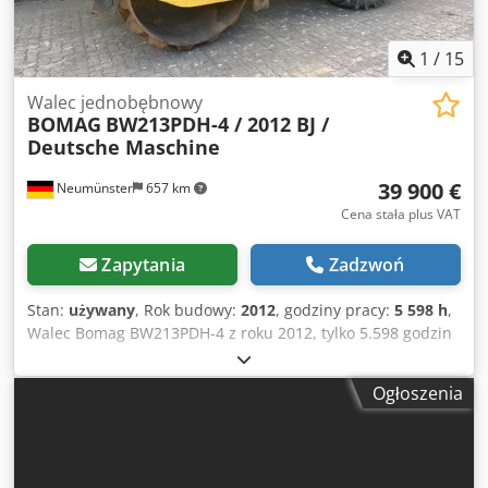
1
/
15
Walec jednobębnowy
BOMAG
BW213PDH-4 / 2012 BJ /
Deutsche Maschine
39 900 €
Neumünster
657 km
Cena stała plus VAT
Zapytania
Zadzwoń
Stan:
używany
, Rok budowy:
2012
, godziny pracy:
5 598 h
,
Walec Bomag BW213PDH-4 z roku 2012, tylko 5.598 godzin
pracy! ----* Producent: Bomag * Typ: BW213PDH-4 * Rok
produkcji: 2012 * Odczytane godziny pracy: ok. 5.598 *
Ogłoszenia
Masa robocza: 13.100 KG * Klimatyzacja * Niemiecka
maszyna * 119 KW * Silnik Deutz Diesel * Dodatkowe
zdjęcia i wideo dostępne na życzenie * Cena: 39.900 Euro,
netto + 19% VAT ----W przypadku dalszych pytań prosimy o