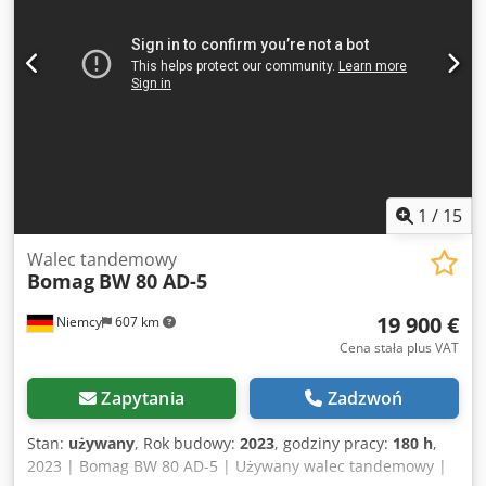
zamówień oraz rozmów handlowych są nasze Ogólne
Warunki Handlowe (patrz Impressum).
1
/
15
Walec tandemowy
Bomag
BW 80 AD-5
19 900 €
Niemcy
607 km
Cena stała plus VAT
Zapytania
Zadzwoń
Stan:
używany
, Rok budowy:
2023
, godziny pracy:
180 h
,
2023 | Bomag BW 80 AD-5 | Używany walec tandemowy |