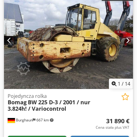
1
/
14
Pojedyncza rolka
Bomag
BW 225 D-3 / 2001 / nur
3.824h! / Variocontrol
31 890 €
Burghaun
667 km
Cena stała plus VAT