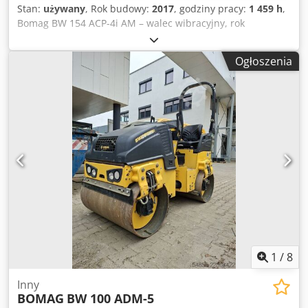
Stan:
używany
, Rok budowy:
2017
, godziny pracy:
1 459 h
,
Bomag BW 154 ACP-4i AM – walec wibracyjny, rok
produkcji: 2017, przepracowane godziny: zaledwie 1459 h,
silnik: Kubota [55,4 kW/75 KM], system Asphalt Manager 2,
Ogłoszenia
nożyce do asfaltu po prawej stronie, waga: 7400 kg, gładka
powierzchnia bębna, dobry stan, gotowy do
natychmiastowego użycia. Na życzenie przygotujemy ofertę
leasingu lub finansowania. Pan Mihm (tel. chętnie udzieli
Państwu dodatkowych informacji. Więcej informacji można
znaleźć na naszej stronie internetowej. Zastrzegamy sobie
prawo do błędów i wcześniejszej sprzedaży! Djdozq
Tzmjpfx Aqleck Możliwość wynajmu. = Dodatkowe
informacje = W celu uzyskania dodatkowych informacji
prosimy o kontakt z Tobiasem Ebertem.
1
/
8
Inny
BOMAG
BW 100 ADM-5