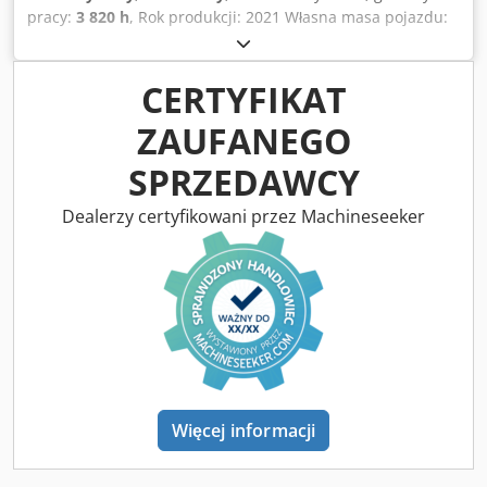
pracy:
3 820 h
, Rok produkcji: 2021 Własna masa pojazdu:
16.000 kg Dodpsx Sqhiofx Aqljck Wymiary (dł. x szer. x
wys.): 622 x 230 x 299 cm Typ silnika: Deutz DEUTZ TCD4.1
L-4
CERTYFIKAT
ZAUFANEGO
SPRZEDAWCY
Dealerzy certyfikowani przez Machineseeker
Więcej informacji