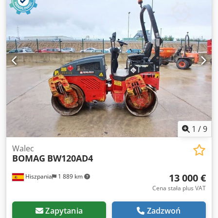
masa: 7300 kg, gładki cylinder, dobry stan, gotowy do
natychmiastowego użycia. Na życzenie przygotujemy ofertę
leasingu lub finansowania. Pan Mihm (tel. ) służy pomocą.
Dodatkowe informacje można znaleźć na naszej stronie
internetowej. Zastrzegamy sobie prawo do błędów i
wcześniejszej sprzedaży! Djdszpdh Uepfx Aqleck
Możliwość wynajmu. = Więcej informacji = W celu
uzyskania dodatkowych informacji prosimy o kontakt z
Tobiasem Ebertem.
1
/
9
Walec
BOMAG
BW120AD4
13 000 €
Hiszpania
1 889 km
Cena stała plus VAT
Zapytania
Zadzwoń