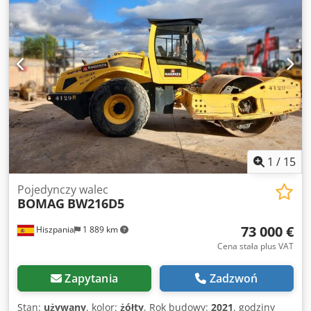
1
/
15
Pojedynczy walec
BOMAG
BW216D5
73 000 €
Hiszpania
1 889 km
Cena stała plus VAT
Zapytania
Zadzwoń
Stan:
używany
, kolor:
żółty
, Rok budowy:
2021
, godziny