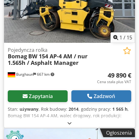
hiszpańskim i rosyjskim. Odkryj naszą szeroką gamę
niezawodnych maszyn.
1
/
15
Pojedyncza rolka
Bomag
BW 154 AP-4 AM / nur
1.565h / Asphalt Manager
49 890 €
Burghaun
667 km
Cena stała plus VAT
Zapytania
Zadzwoń
Stan:
używany
, Rok budowy:
2014
, godziny pracy:
1 565 h
,
Bomag BW 154 AP-4 AM, walec drogowy, rok produkcji:
2014, liczba godzin pracy: zaledwie 1565 h, silnik: Kubota
[55,4 kW/75 KM], system Asphalt Manager 2, rozrzutnik
Ogłoszenia
asfaltu Bomag, nóż do cięcia asfaltu po prawej stronie,