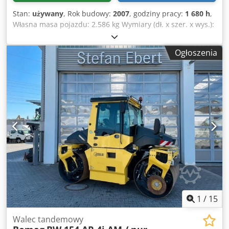
Stan:
używany
, Rok budowy:
2007
, godziny pracy:
1 680 h
,
Własna masa pojazdu: 2.586 kg Wymiary (dł. x szer. x wys.):
248 x 128 x 180 cm Dsdpfxozb I Tmj Aqlsck
Ogłoszenia
1
/
15
Walec tandemowy