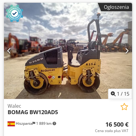
Ogłoszenia
1
/
15
Walec
BOMAG
BW120AD5
16 500 €
Hiszpania
1 889 km
Cena stała plus VAT