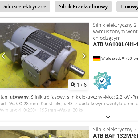
Silniki elektryczne
Silnik Przekładniowy
Liniowy
Silnik elektryczny 
wymuszonym went
chłodzącym
ATB
VA100L/4H-1
Wiefelstede
760 k
1
/
6
Stan:
używany
, Silnik trójfazowy, silnik elektryczny -Moc: 2,2 kW -P
Sorf -Wał: Ø 28 mm -Konstrukcja: B3 -z dodatkowym wentylatorem ch
Wymiary: 410/260/H195 mm -Waga: 20 kg
Silnik elektryczny 3
ATB
BAF 132M/6