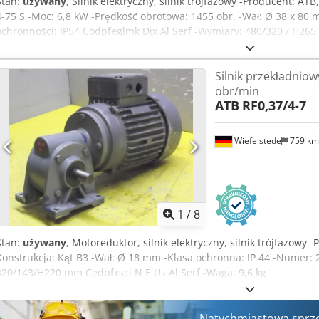
Stan:
używany
, Silnik elektryczny, silnik trójfazowy -Producent: ATB
4-75 S -Moc: 6,8 kW -Prędkość obrotowa: 1455 obr. -Wał: Ø 38 x 80 
ochronności: IP54 Codpfeglmk Djx Al Serf -Wymiary: 480/320 / H26
Silnik przekładniow
obr/min
ATB
RF0,37/4-7
Wiefelstede
759 k
1
/
8
Stan:
używany
, Motoreduktor, silnik elektryczny, silnik trójfazowy 
Konstrukcja: Kąt B3 -Wał: Ø 18 mm -Klasa ochronna: IP 44 -Numer: 
320/143/H220 mm Cedpfxsci N E Us Al Serf -Waga: 9,6 kg
Natychmiastowa sprz