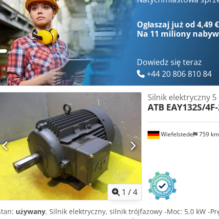
Ogłaszaj już od 4,49 
Na
11 miliony naby
Dowiedz się teraz
+44 20 806 810 84
Silnik elektryczny 
ATB
EAY132S/4F-
Wiefelstede
759 k
1
/
4
Stan:
używany
, Silnik elektryczny, silnik trójfazowy -Moc: 5,0 kW 