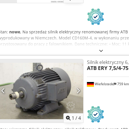
Stan:
nowe
, Na sprzedaż silnik elektryczny renomowanej firmy AT
wyprodukowany w Niemczech. Model CD160M-4, w wykonaniu prze
przystosowany do pracy z falownikiem. Dane techniczne: • Moc: 11 
/ 690 V Y • Prąd: 21 A / 12,1 A • Częstotliwość: 50 Hz • Obroty: 1460 
izolacji: F • Stopień ochrony: IP55 • Masa: 168 kg • Rok produkcji: 200
Silnik elektryczny 6
stref zagrożonych wybuchem gazu • Wał: średnica 42 mm, wielowypu
ATB
ERY 7,5/4-75
Wiefelstede
759 k
1
/
4