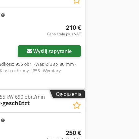
m
210 €
Cena stała plus VAT
Wyślij zapytanie
Prędkość: 955 obr. -Wał: Ø 38 x 80 mm -
Klasa ochrony: IP55 -Wymiary:
Ogłoszenia
0,55 kW 690 obr./min
x-geschützt
m
250 €