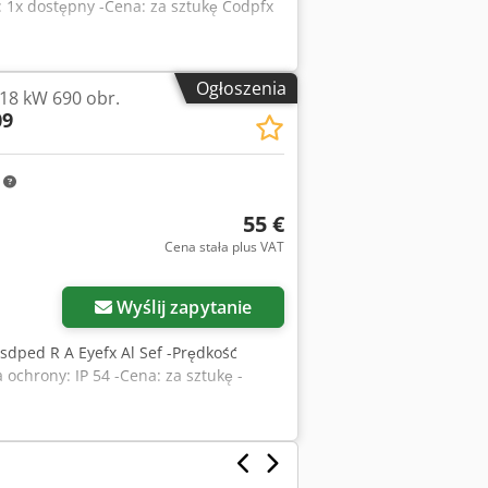
 1x dostępny -Cena: za sztukę Codpfx
Ogłoszenia
,18 kW 690 obr.
09
m
55 €
Cena stała plus VAT
Wyślij zapytanie
Crsdped R A Eyefx Al Sef -Prędkość
ochrony: IP 54 -Cena: za sztukę -