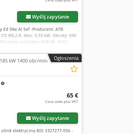
Cena stała plus VAT
Wyślij zapytanie
xoy Ed Dke Al Sef -Producent: ATB
CD 90L2-8 -Moc: 0,55 kW -Obroty: 690
Skrzynka zaciskowa: EAR 80 -Ilość:
ga: 32,1 kg/szt.
Ogłoszenia
0,185 kW 1400 obr/min
m
65 €
Cena stała plus VAT
Wyślij zapytanie
, silnik elektryczny 80S 3327277-056 -