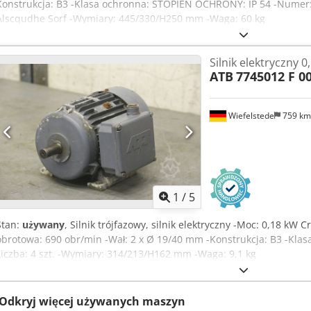
Konstrukcja: B3 -Klasa ochronna: STOPIEŃ OCHRONY: IP 54 -Numer:
Alscqudhe Sorf -Wymiary: 445/330/H250 mm -Waga: 60 kg
Silnik elektryczny 0
ATB
7745012 F 0
Wiefelstede
759 k
1
/
5
Stan:
używany
, Silnik trójfazowy, silnik elektryczny -Moc: 0,18 kW 
obrotowa: 690 obr/min -Wał: 2 x Ø 19/40 mm -Konstrukcja: B3 -Klasa 
Liczba: 4 szt. -Wymiary: 314/213/H162 mm -Waga: 9,1 kg
Odkryj więcej używanych maszyn