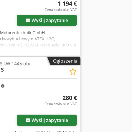
1 194 €
Cena stała plus VAT
Wyślij zapytanie
B Motorentechnik GmbH,
ciwwybuchowym ATEX II 2G,
kW • Typ: CD160M-4 • Napięcie: 400 V Δ
min⁻¹ (4-biegunowy) • Cos φ: 0,85 • Klasa
7 • ATEX: II 2G EEx de IIC T4 – silnik do
Ogłoszenia
,8 kW 1445 obr.
st Crjdpfx Aexbd U Ejl Sof
 S
m
280 €
Cena stała plus VAT
Wyślij zapytanie