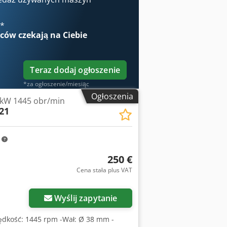
€
*
wców
czekają na Ciebie
Teraz dodaj ogłoszenie
*za ogłoszenie/miesiąc
Ogłoszenia
5 kW 1445 obr/min
21
m
250 €
Cena stała plus VAT
Wyślij zapytanie
-Prędkość: 1445 rpm -Wał: Ø 38 mm -