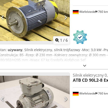
Wiefelstede
760 k
1
/
6
Stan:
używany
, Silnik elektryczny, silnik trójfazowy -Moc: 3,0 kW -
Konstrukcja: B5 -Rzep: Ø 230 mm -Kołnierz zewnętrzny: Ø 300 mm -
590/302/H295 mm -Waga: 67 kg Credpfx Alofghcxs Sef
Silnik elektryczny 
ATB
CD 90L2-8 E
Wiefelstede
760 k