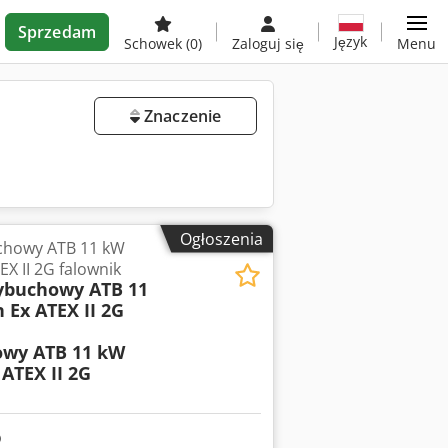
Sprzedam
Język
Schowek
(0)
Zaloguj się
Menu
Znaczenie
Ogłoszenia
uchowy ATB 11 kW
X II 2G falownik
wybuchowy ATB 11
 Ex ATEX II 2G
wy ATB 11 kW
ATEX II 2G