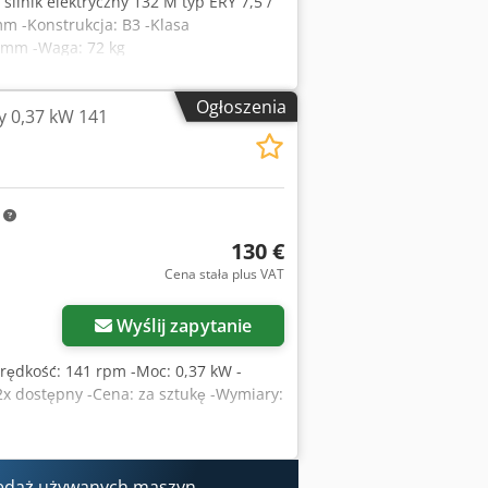
, silnik elektryczny 132 M typ ERY 7,5 /
mm -Konstrukcja: B3 -Klasa
5 mm -Waga: 72 kg
Ogłoszenia
y 0,37 kW 141
m
130 €
Cena stała plus VAT
Wyślij zapytanie
-Prędkość: 141 rpm -Moc: 0,37 kW -
2x dostępny -Cena: za sztukę -Wymiary:
edaż używanych maszyn