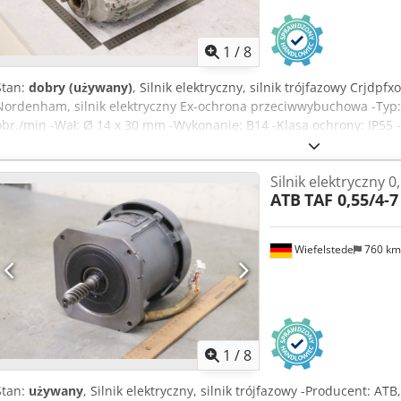
1
/
8
Stan:
dobry (używany)
, Silnik elektryczny, silnik trójfazowy Crjdpf
Nordenham, silnik elektryczny Ex-ochrona przeciwwybuchowa -Typ: 
obr./min -Wał: Ø 14 x 30 mm -Wykonanie: B14 -Klasa ochrony: IP55 -
dostępne 2 sztuki -Cena: za sztukę -Wymiary: 345/176/W270 mm -Wa
Silnik elektryczny 
ATB
TAF 0,55/4-7
Wiefelstede
760 k
1
/
8
Stan:
używany
, Silnik elektryczny, silnik trójfazowy -Producent: ATB