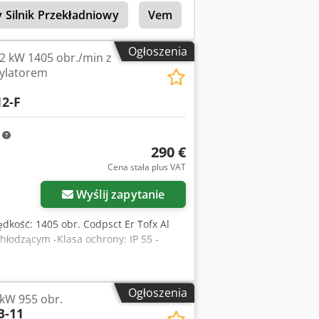
 Silnik Przekładniowy
Vem
Nord Przekładnia
Ogłoszenia
2,2 kW 1405 obr./min z
ylatorem
2-F
m
290 €
Cena stała plus VAT
Wyślij zapytanie
rędkość: 1405 obr. Codpsct Er Tofx Al
łodzącym -Klasa ochrony: IP 55 -
Ogłoszenia
 kW 955 obr.
B-11