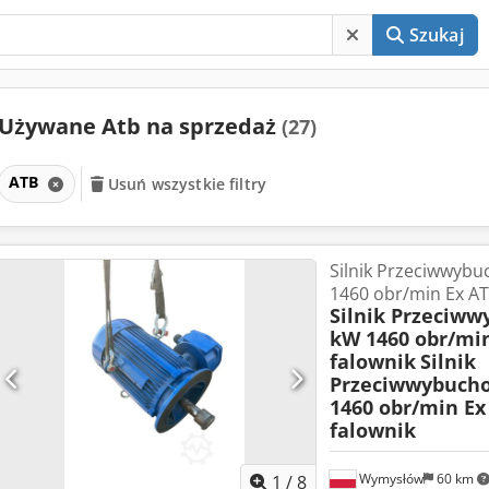
Szukaj
Używane Atb na sprzedaż
(27)
ATB
Usuń wszystkie filtry
Silnik Przeciwwyb
1460 obr/min Ex ATE
Silnik Przeciw
kW 1460 obr/min
falownik
Silnik
Przeciwwybucho
1460 obr/min Ex 
falownik
Wymysłów
60 km
1
/
8