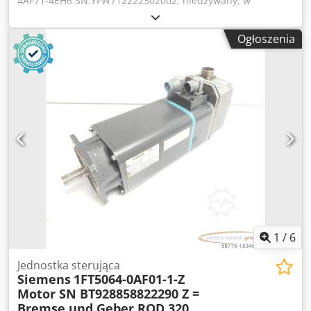
4AF71-4EH6 SN:YFW712222302002, nieużywany, w
oryginalnym, otwartym opakowaniu, w 100% sprawny,
zakres dostawy zgodny ze zdjęciami Djdeuyrb Sspfx Aatskr
Ogłoszenia
1
/
6
Jednostka sterująca
Siemens
1FT5064-0AF01-1-Z
Motor SN BT928858822290 Z =
Bremse und Geber ROD 320