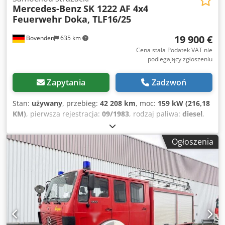
Mercedes-Benz
SK 1222 AF 4x4
Feuerwehr Doka, TLF16/25
19 900 €
Bovenden
635 km
Cena stała Podatek VAT nie
podlegający zgłoszeniu
Zapytania
Zadzwoń
Stan:
używany
, przebieg:
42 208 km
, moc:
159 kW (216,18
KM)
, pierwsza rejestracja:
09/1983
, rodzaj paliwa:
diesel
,
masa własna:
7 570 kg
, maksymalna waga ładunku:
4 930
kg
, masa całkowita:
12 500 kg
, rozmiar opony:
10R22.5
,
Ogłoszenia
konfiguracja osi:
4x4
, rozstaw osi:
3 600 mm
, kolor:
czerwony
, kabin kierowcy:
inny
, typ przekładni:
mechaniczny
, klasa emisji:
brak
, zawieszenie:
stal
, liczba
miejsc:
6
, Wyposażenie:
ABS, blokada mechanizmu
różnicowego, dodatkowe reflektory, kabina, napęd na
wszystkie koła, zaczep do przyczepy, światła
przeciwmgielne
, Lokalizacja pojazdu: Bovenden, kabina
podwójna, 1x siedzenie pneumatyczne, elektryczne