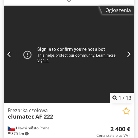
Ogłoszenia
1
/
13
Frezarka czołowa
elumatec
AF 222
2 400 €
Hlavní město Praha
375 km
Cena stała plus VAT