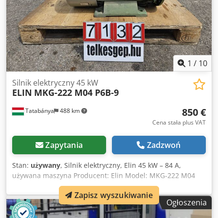
1
/
10
Silnik elektryczny 45 kW
ELIN
MKG-222 M04 P6B-9
850 €
Tatabánya
488 km
Cena stała plus VAT
Zapytania
Zadzwoń
Stan:
używany
, Silnik elektryczny, Elin 45 kW – 84 A,
używana maszyna Producent: Elin Model: MKG-222 M04
P6B-9 Moc: 45 kW Prąd znamionowy: 84 A Średnica wału:
Zapisz wyszukiwanie
50 mm Parametry elektryczne: Napięcie zasilania: 400 V
Ogłoszenia
Moc: 45 kW Prąd znamionowy: 84 A Dkjdpfx Aszmythjater
Wymiary zewnętrzne: Szerokość: 840 mm Głębokość: 450