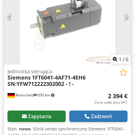
1
/
6
Jednostka sterująca
Siemens
1FT6041-4AF71-4EH6
SN:YFW712222302002 - ! -
2 394 €
Remscheid
830 km
Cena stała plus VAT
Zapytania
Zadzwoń
Stan:
nowe
, Silnik serwo synchroniczny Siemens 1FT6041-