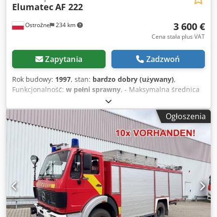
Elumatec
AF 222
3 600 €
Ostrożne
234 km
Cena stała plus VAT
Zapytania
Zadzwoń
Rok budowy:
1997
, stan:
bardzo dobry (używany)
,
Funkcjonalność:
w pełni sprawny
, - Maksymalna średnica
frezu: 280 mm - Otwór frezu: 40 mm - Posuw ręczny -
Maksymalna wysokość profilu: 200 mm Obszar frezowania:
Ogłoszenia
Dkedeyyma Ropfx Aatsr - Długość: 400 mm - Głębokość: 110
mm - Wysokość: do 150 mm - Moc: 2,5 kW przy 400 V/50 Hz
- Prędkość obrotowa wrzeciona frezarskiego: 2.800
obr./min - Przyłącze sprężonego powietrza: 7 bar - Zużycie
powietrza: 10 l na cykl roboczy, przy minimalnym
smarowaniu 20 l - Wymiary: długość 1.540 mm, głębokość
905 mm, wysokość 1.200 mm, masa 248 kg