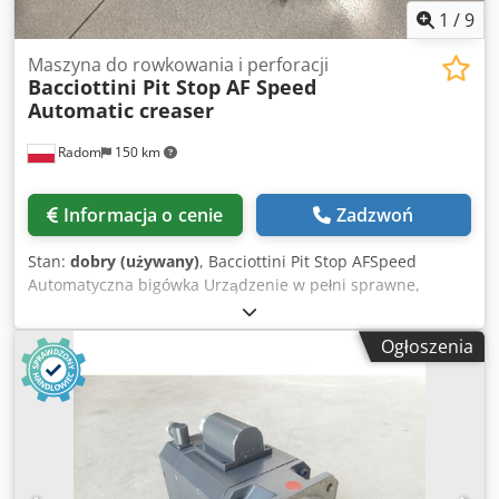
1
/
9
Maszyna do rowkowania i perforacji
Bacciottini Pit Stop AF Speed
Automatic creaser
Radom
150 km
Informacja o cenie
Zadzwoń
Stan:
dobry (używany)
, Bacciottini Pit Stop AFSpeed
Automatyczna bigówka Urządzenie w pełni sprawne,
gotowe do pracy. To najwydajniejszy system bigowania i
perforacji na rynku, z solidną konstrukcją. Dkedpfx Aaszmu
Ogłoszenia
E Sotjr Wyprodukowany we Włoszech. Bezustanne
podawanie próżniowe z możliwością dokładania materiału
w trakcie pracy. Dwa niezależne kompresory (zasysanie i
nadmuch). W zestawie narzędzia do bigowania i perforacji.
Dane techniczne: Maksymalny format arkusza: 500 x 700
mm Minimalny format arkusza: 100 x 150 mm Maksymalna
prędkość (dla formatu A4): 8000 arkuszy/h Gramatura