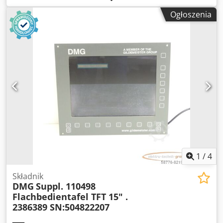
impulsów/obrotu, używany, w dobrym stanie, w pełni
Ogłoszenia
sprawny. Zakres dostawy zgodny ze zdjęciami. Djdpfszl N R
Hjx Aatskr
1
/
4
Składnik
DMG
Suppl. 110498
Flachbedientafel TFT 15" .
2386389 SN:504822207