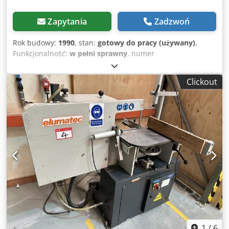
Zapytania
Zadzwoń
Rok budowy:
1990
, stan:
gotowy do pracy (używany)
,
Funkcjonalność:
w pełni sprawny
, numer
maszyny/pojazdu:
20404
, elumatec AF 222 Do obróbki
poprzeczek i profili drzwiowych z aluminium lub tworzywa
Clickout
sztucznego Ręczny posuw jednostki frezującej Duży zakres
cięcia do 400 mm Płynnie regulowana wysokość stołu
Ogranicznik materiału odchylany do 60° w lewo i w prawo.
Możliwość wycinania pod kątem do 30° (kąty ostre,
lewo/prawo). Pozycja zaskokowa przy 90° z bolcem
indeksującym. Z systemem szybkiej wymiany narzędzi oraz
"Spindle Lock" do łatwej wymiany narzędzi Precyzyjne,
lekko pracujące i trwałe prowadnice kulkowe
Pneumatyczne, poziome i pionowe mocowanie materiału
zapewnia elastyczność Regulowany ogranicznik głębokości
Impulsowy układ chłodzenia Średnica narzędzia tnącego
maks. 280 mm Otwór narzędzia 40 mm Wysokość profilu
maks. 165 mm Wysokość cięcia 145 mm Głębokość cięcia
110 mm Długość cięcia 400 mm Prędkość obrotowa
1
/
6