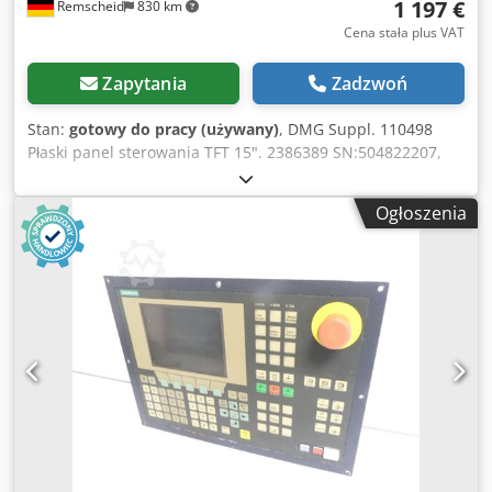
1 197 €
Remscheid
830 km
Cena stała plus VAT
Zapytania
Zadzwoń
Stan:
gotowy do pracy (używany)
, DMG Suppl. 110498
Płaski panel sterowania TFT 15". 2386389 SN:504822207,
używany, normalne ślady użytkowania, 100% funkcjonalny,
zakres dostawy jak na zdjęciach Dsdpfx Aoi I Iz Aoatokr
Ogłoszenia