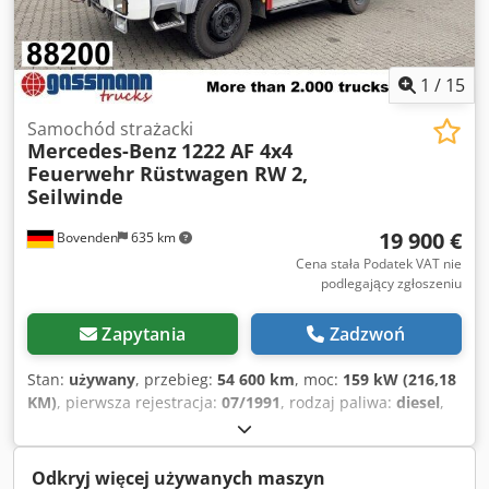
1
/
15
Samochód strażacki
Mercedes-Benz
1222 AF 4x4
Feuerwehr Rüstwagen RW 2,
Seilwinde
19 900 €
Bovenden
635 km
Cena stała Podatek VAT nie
podlegający zgłoszeniu
Zapytania
Zadzwoń
Stan:
używany
, przebieg:
54 600 km
, moc:
159 kW (216,18
KM)
, pierwsza rejestracja:
07/1991
, rodzaj paliwa:
diesel
,
masa własna:
8 865 kg
, maksymalna waga ładunku:
3 135
kg
, masa całkowita:
12 000 kg
, rozmiar opony:
10R22.5
,
konfiguracja osi:
4x4
, rozstaw osi:
3 600 mm
, następna
Odkryj więcej używanych maszyn