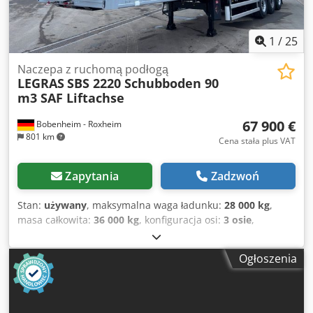
1
/
25
Naczepa z ruchomą podłogą
LEGRAS
SBS 2220 Schubboden 90
m3 SAF Liftachse
67 900 €
Bobenheim - Roxheim
801 km
Cena stała plus VAT
Zapytania
Zadzwoń
Stan:
używany
, maksymalna waga ładunku:
28 000 kg
,
masa całkowita:
36 000 kg
, konfiguracja osi:
3 osie
,
pierwsza rejestracja:
03/2026
, Rok budowy:
2026
,
Wyposażenie:
ABS
, Legras SBS 2220 Movefloor 90 m3 * osie
Ogłoszenia
SAF * pojemność załadunkowa 90 m3 * hamulce tarczowe
* podnoszona oś na osi pierwszej * zawieszenie
pneumatyczne * sterowanie pneumatyczne * manometr
ciśnienia załadunku * plandeka rolowana * plandeka