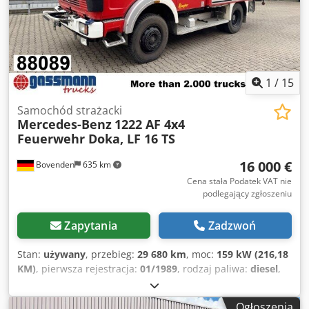
lusterka, 5-biegowa skrzynia biegów, ABS (system
zapobiegający blokowaniu kół), przystawka odbioru mocy,
blokada mechanizmu różnicowego, światła
przeciwmgielne, lampa ostrzegawcza, skrzynka
narzędziowa, zawieszenie resorowe. Rozstaw osi: 3600
mm. Zabudowa: samochód gaśniczy LF16/25 z pompą
1
/
15
zabudowaną FP 16/8 i zbiornikiem na wodę 2800l. Przebieg
pompy ok. 424 godz. Sprzedaż dla przedsiębiorców lub na
Samochód strażacki
Mercedes-Benz
1222 AF 4x4
eksport odbywa się z doliczeniem 19% VAT! INFORMACJE O
Feuerwehr Doka, LF 16 TS
WYPOSAŻENIU BEZ GWARANCJI, zastrzega się prawo do
zmian, wcześniejszej sprzedaży oraz pomyłek!
16 000 €
Bovenden
635 km
Dkedpfxovllm Ie Aater
Cena stała Podatek VAT nie
podlegający zgłoszeniu
Zapytania
Zadzwoń
Stan:
używany
, przebieg:
29 680 km
, moc:
159 kW (216,18
KM)
, pierwsza rejestracja:
01/1989
, rodzaj paliwa:
diesel
,
masa własna:
8 060 kg
, maksymalna waga ładunku:
3 940
kg
, masa całkowita:
12 000 kg
, rozmiar opony:
10R22.5
,
Ogłoszenia