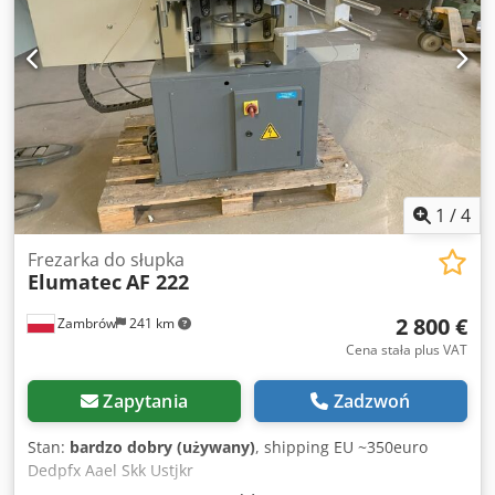
1
/
4
Frezarka do słupka
Elumatec
AF 222
2 800 €
Zambrów
241 km
Cena stała plus VAT
Zapytania
Zadzwoń
Stan:
bardzo dobry (używany)
, shipping EU ~350euro
Dedpfx Aael Skk Ustjkr