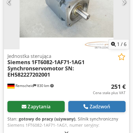
materiału: 80-600 g/m² Maksymalna liczba bigów na
arkuszu: 100 Minimalny odstęp: 0,1 mm Dokładność
ustawienia: 0,1 mm Zasilanie: 400 V Pobór mocy: 3,5 kW
Waga: 200 kg Wymiary: 1600 x 800 x 1200 mm
1
/
6
Jednostka sterująca
Siemens
1FT6082-1AF71-1AG1
Synchronservomotor SN:
EH582227202001
251 €
Remscheid
830 km
Cena stała plus VAT
Zapytania
Zadzwoń
Stan:
gotowy do pracy (używany)
, Silnik synchroniczny
Siemens 1FT6082-1AF71-1AG1, numer seryjny:
EH582227202001, wyposażony w enkoder optyczny 2048