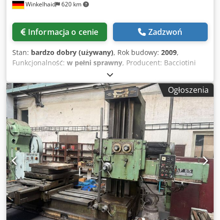
Winkelhaid
620 km
(model CE46A) oraz sprężarkę niskociśnieniową Fusheng
(model SA110A). Chłodzenie procesów zapewnia efektywnie
wieża chłodnicza BAC. Rozdmuchiwarka SIDEL SB014,
Informacja o cenie
Zadzwoń
wyposażona w podajnik, zasypnik oraz urządzenie
odpylające, jest bezpośrednio połączona z rozlewnicą
Stan:
bardzo dobry (używany)
, Rok budowy:
2009
,
SIDEL SFGL40/10. Takie rozwiązanie utrzymuje wydajność
Funkcjonalność:
w pełni sprawny
, Producent: Bacciotini
instalacji na wszystkich etapach. Etykietowanie i pakowanie
Typ maszyny: Pit Stop AF Speed Maksymalny rozmiar
SIDEL zintegrował etykieciarkę Rollquattro, która
arkusza: 50 x 85 cm Minimalny rozmiar arkusza: 10 x 15 cm
precyzyjnie nakłada etykiety typu roll-fed w systemie
Ogłoszenia
Rok produkcji: 2009 Status: dostępna Stan: dobry Dostępna
obwodowym. Dodatkowo, urządzenie do owijania folią
od: od ręki Dsdpfx Aaozrtyrstskr
termokurczliwą tworzy stabilne multipaki z folii.
Kartoniarka VANTA WSD-B350 z 2011 roku pakuje do 35
kartonów na minutę. Paletyzator automatyzuje etap
końcowy, przygotowując produkty do wysyłki. Technika
transportowa i logistyka wewnętrzna System przenośników
składa się z taśm transportowych wyprodukowanych przez
SIDEL, zapewniając nieprzerwany przepływ produktów od
rozdmuchiwarki do paletyzatora. Taka automatyzacja
zmniejsza ilość ręcznych interwencji i poprawia
powtarzalność procesu. W odróżnieniu od
fragmentarycznych instalacji, konfiguracja ta zwiększa