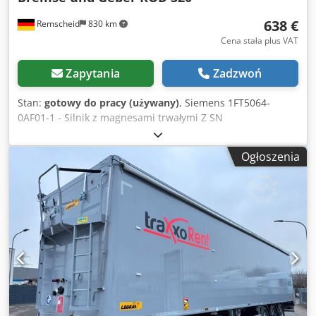
638 €
Remscheid
830 km
Cena stała plus VAT
Zapytania
Zadzwoń
Stan:
gotowy do pracy (używany)
, Siemens 1FT5064-
0AF01-1 - Silnik z magnesami trwałymi Z SN
BT928858822290 Z = hamulec (G45) i układ enkodera (G44),
używany, drobne ślady zużycia, 100% funkcjonalny, zakres
Ogłoszenia
dostawy jak na zdjęciach, Z patrz tabliczka znamionowa
Dkodpfxetw I Sue Aator