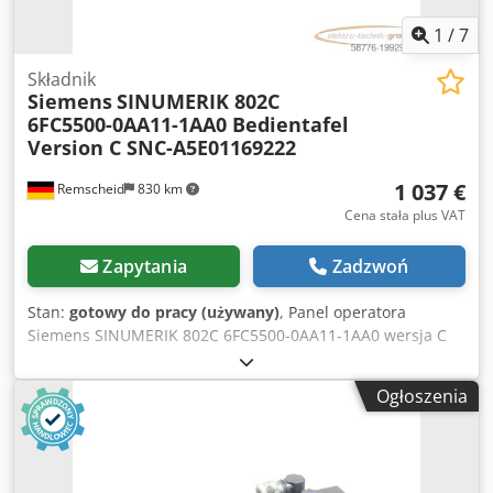
1
/
7
Składnik
Siemens
SINUMERIK 802C
6FC5500-0AA11-1AA0 Bedientafel
Version C SNC-A5E01169222
1 037 €
Remscheid
830 km
Cena stała plus VAT
Zapytania
Zadzwoń
Stan:
gotowy do pracy (używany)
, Panel operatora
Siemens SINUMERIK 802C 6FC5500-0AA11-1AA0 wersja C
SN: C-A5E01169222, używany, ślady użytkowania, 100%
funkcjonalny, zakres dostawy jak na zdjęciach Dsdpfx
Ogłoszenia
Aaexaht Netjkr