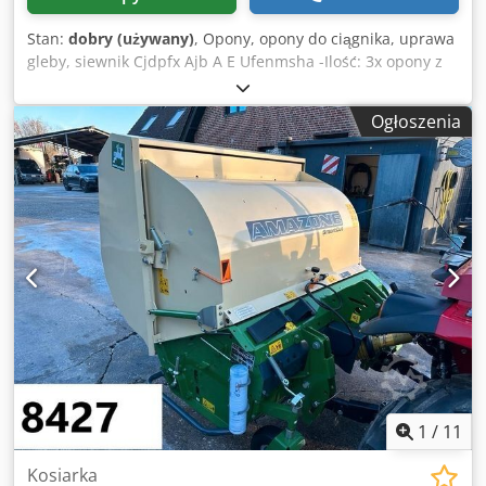
Stan:
dobry (używany)
, Opony, opony do ciągnika, uprawa
gleby, siewnik Cjdpfx Ajb A E Ufenmsha -Ilość: 3x opony z
siewnika Amazone -Rozmiar opony -Piasta: Ø 40 mm -
Wymiary: Ø 750 -Cena całkowita: za 3 opony -Waga: 51
Ogłoszenia
kg/sztuka
1
/
11
Kosiarka