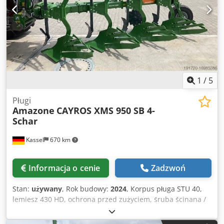
1
/
5
Pługi
Amazone
CAYROS XMS 950 SB 4-
Schar
Kassel
670 km
Informacja o cenie
Zadzwoń
Stan:
używany
, Rok budowy:
2024
, Korpus pługa STU 40,
lemiesz 430 HD, ochrona przed zużyciem, śruba ścinana /
Chodjuhnlmjpfx Anmja