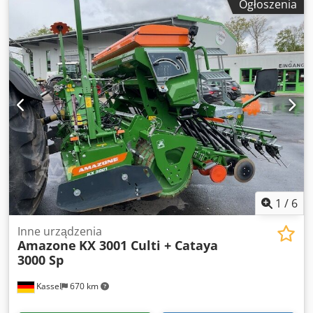
Ogłoszenia
1
/
6
Inne urządzenia
Amazone
KX 3001 Culti + Cataya
3000 Sp
Kassel
670 km