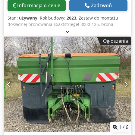
Informacja o cenie
Zadzwoń
Stan:
używany
, Rok budowy:
2023
, Zestaw do montażu
dokładnej bronowania Exaktstriegel 3000-125, brona
regulowana, dodatkowy/elektroniczny znacznik śladu 3000,
AmaDrill 2 do Cataya, czujnik radarowy/international,
Ogłoszenia
analogowy czujnik pozycji roboczej, elektroniczne
przełączanie ścieżek przejazdowych/ zawór sterujący i
hydrauliczna ścieżka przejazdowa. Chsdotgpggopfx Anmsa
1
/
6