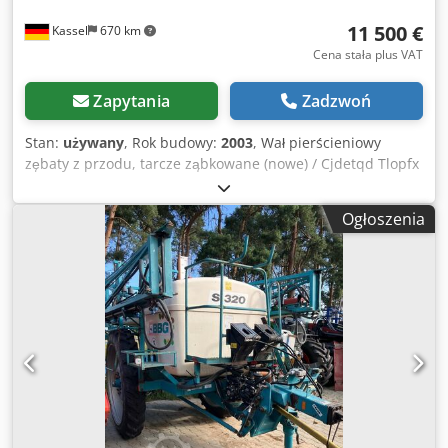
11 500 €
Kassel
670 km
Cena stała plus VAT
Zapytania
Zadzwoń
Stan:
używany
, Rok budowy:
2003
, Wał pierścieniowy
zębaty z przodu, tarcze ząbkowane (nowe) / Cjdetqd Tlopfx
Anmoha
Ogłoszenia