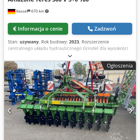
Kassel
670 km
Informacja o cenie
Zadzwoń
Stan:
używany
, Rok budowy:
2023
, Rozszerzenie
centralnego układu hydraulicznego Grindel dla wysokości
ramy 80, 1 korpus pługa STW / 35, 1 para lemieszy 430, 1
para końcówek lemiesza HD, 1 para wkładek do STW / 35, 1
Ogłoszenia
para uchwytów talerza krojowego do Variopf, talerz krojowy
D 500 ząbkowany i / resorowany, 1 Chjdpfx Aner Ucigemsa