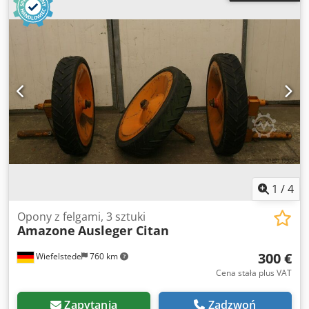
1
/
4
Opony z felgami, 3 sztuki
Amazone
Ausleger Citan
300 €
Wiefelstede
760 km
Cena stała plus VAT
Zapytania
Zadzwoń