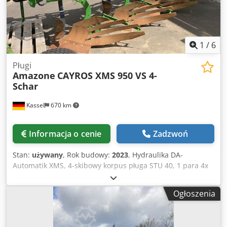
1
/
6
Pługi
Amazone
CAYROS XMS 950 VS 4-
Schar
Kassel
670 km
Informacja o cenie
Zadzwoń
Stan:
używany
, Rok budowy:
2023
, Hydraulika DA-
Automatik XMS, 4-skibowy korpus pługa STU 40, 1 para 4x
lemieszy 430 HD, 1 para ochraniaczy odkładni, 1 para 4x
przedpłużków M0 RH65-85, kroje tarczowe DM 500 do
Ogłoszenia
hydraulicznego ciężkiego bezpiecznika kamieni z wahliwym
kołem podporowym DM680. Csdpfx Ajtvf Rwsnmjha