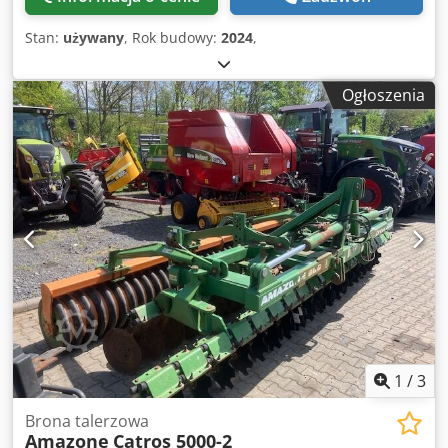
Stan:
używany
, Rok budowy:
2024
,
Ogłoszenia
1
/
3
Brona talerzowa
Amazone
Catros 5000-2