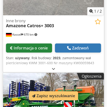
1
/
2
Inne brony
Amazone
Catros+ 3003
Kassel
670 km
Informacja o cenie
Zadzwoń
Stan:
używany
, Rok budowy:
2023
, zamontowany wał
pierścieniowy KWM 3001-600 Nr maszyny KW00059843
zestaw łożysk dla wału / wał - agregat talerzowy
kompaktowy montowany - pole ramion talerzowych do
Ogłoszenia
Catros hydrauliczna regulacja głębokości roboczej /
oświetlenie LED do jazdy po drogach dla maszyn sztywnych
/ talerz Chsdpjr Ty N Eofx Anmja
Zapisz wyszukiwanie