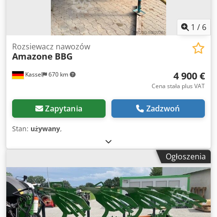
1
/
6
Rozsiewacz nawozów
Amazone
BBG
4 900 €
Kassel
670 km
Cena stała plus VAT
Zapytania
Zadzwoń
Stan:
używany
,
Ogłoszenia