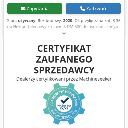
Zapytania
Zadzwoń
Stan:
używany
, Rok budowy:
2020
, Oś przyłączana kat. 3 36
do Hektor, talerzowy krojownik DM 500 do hydraulicznego
zabezpieczenia przed kamieniami / ciężki przedpłużek G1
regulowany, oświetlenie tylne LED, oznakowanie z przodu /
zabezpieczenie antykradzieżowe, homologacja typu UE 40
CERTYFIKAT
km/h – pełnoobrotowy pług zaczepiany – RH 82 / możliwość
ZAUFANEGO
rozbudowy Chedpfxjthk U To Anmoa
SPRZEDAWCY
Dealerzy certyfikowani przez Machineseeker