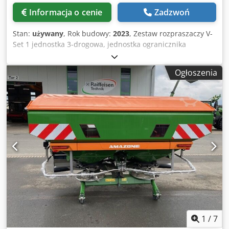
Informacja o cenie
Zadzwoń
Stan:
używany
, Rok budowy:
2023
, Zestaw rozpraszaczy V-
Set 1 jednostka 3-drogowa, jednostka ogranicznika
rozrzutu Limiter V / pałąk ochronny rur S, urządzenie
toczne wtykowe, mechanizm rozrzucający ZA-V, nadstawka
Ogłoszenia
zbiornika S / wał przegubowy 2000 z sprzęgłem ciernym,
elementy montażowe do urządzeń podstawowych ZA,
błotnik S / oświetlenie LED Csdpfx Anjt Dwh Rsmoha
1
/
7