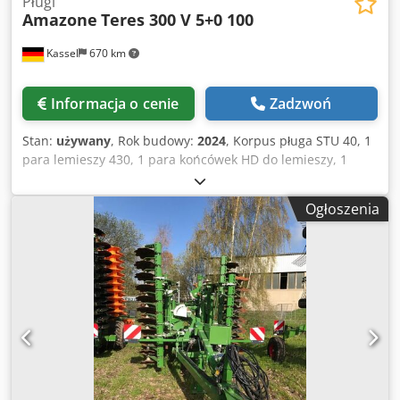
Pługi
Amazone
Teres 300 V 5+0 100
Kassel
670 km
Informacja o cenie
Zadzwoń
Stan:
używany
, Rok budowy:
2024
, Korpus pługa STU 40, 1
para lemieszy 430, 1 para końcówek HD do lemieszy, 1
para / słupek przedpłużka do wysokości ramy 80 mm do
hydraulicznego zabezpieczenia przeciążeniowego
Ogłoszenia
przedpłużek M2, 1 para / uchwyty kroju talerzowego, krój
talerzowy D 500 zębaty z zabezpieczeniem, 1 para /
montaż korpusu z Chodpfx Ast A Udyenmoa