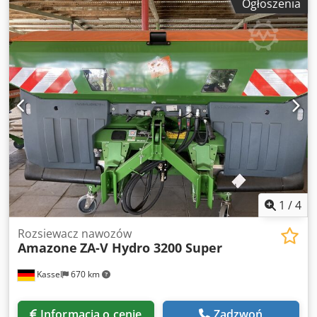
Ogłoszenia
maszyn podstawowych ZA, wał przegubowy ze sprzęgłem
ciernym, fartuchy ochronne L oraz drabiny / oświetlenie
LED tylne Chsdpfxot Dwibs Anmea
1
/
4
Rozsiewacz nawozów
Amazone
ZA-V Hydro 3200 Super
Kassel
670 km
Informacja o cenie
Zadzwoń