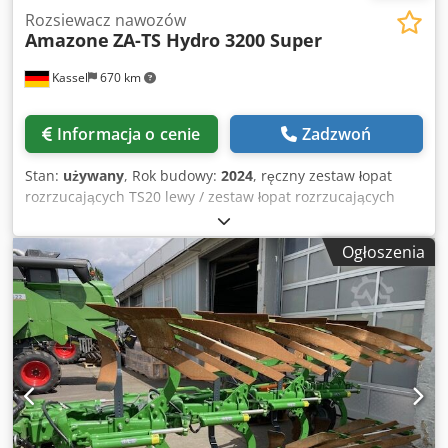
Rozsiewacz nawozów
Amazone
ZA-TS Hydro 3200 Super
Kassel
670 km
Informacja o cenie
Zadzwoń
Stan:
używany
, Rok budowy:
2024
, ręczny zestaw łopat
rozrzucających TS20 lewy / zestaw łopat rozrzucających
TS20 prawy napęd hydrauliczny lewy z AutoTS i
FlowControl ProfiSPro napęd hydrauliczny prawy z AutoTS i
Ogłoszenia
FlowControl ProfiSPro główna tarcza lewa z AutoTS / główna
tarcza prawa Chedotrdzwepfx Anmoa