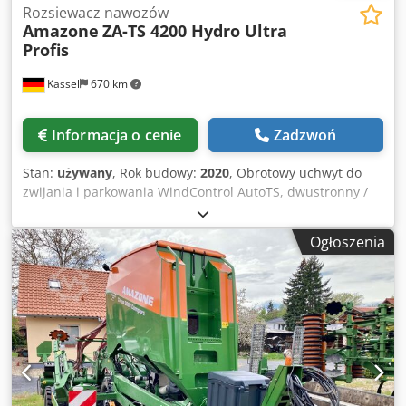
Rozsiewacz nawozów
Amazone
ZA-TS 4200 Hydro Ultra
Profis
Kassel
670 km
Informacja o cenie
Zadzwoń
Stan:
używany
, Rok budowy:
2020
, Obrotowy uchwyt do
zwijania i parkowania WindControl AutoTS, dwustronny /
pałąk ochronny na rurę L / czujnik nachylenia do systemu
wagowego / maty FlowCheck EasyCheck, 16 szt. / chlapacze
Ogłoszenia
L i drabiny / oświetlenie LED / plandeka zwijana L / zestaw
łopat rozrzucających TS Codpforxr Uyex Anmeha