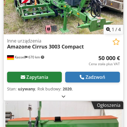
1
/
4
Inne urządzenia
Amazone
Cirrus 3003 Compact
50 000 €
Kassel
670 km
Cena stała plus VAT
Zapytania
Zadzwoń
Stan:
używany
, Rok budowy:
2020
,
Ogłoszenia