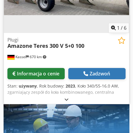
1
/
6
Pługi
Amazone
Teres 300 V 5+0 100
Kassel
670 km
Informacja o cenie
Zadzwoń
Stan:
używany
, Rok budowy:
2023
, Koło 340/55-16.0 AW,
zgarniający zespół do koła kombinowanego, centralna
regulacja ciśnienia uwalniania / korpus pługa STU 40,
lemiesz 430, końcówka lemiesza HD, talerz tnący D 500,
ząbkowany, 1 / ząbkowany, przygotowanie pod oświetlenie
/ Csdpfjt Eay Ejx Anmoha