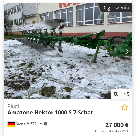
Ogłoszenia
1
/
5
Pługi
Amazone
Hektor 1000 S 7-Schar
27 000 €
Kassel
670 km
Cena stała plus VAT