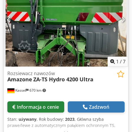
1
/
7
Rozsiewacz nawozów
Amazone
ZA-TS Hydro 4200 Ultra
Kassel
670 km
Informacja o cenie
Zadzwoń
Stan:
używany
, Rok budowy:
2023
, Główna szyba
prawe/lewe z automatycznym pałąkiem ochronnym TS,
urządzenie dzielące L, / uchylna, montaż fabryczny.