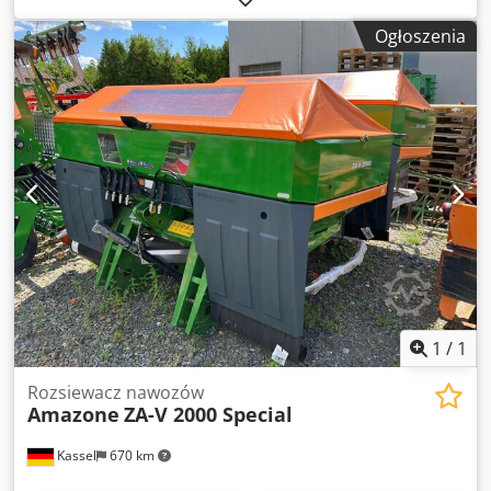
Czujnik nachylenia dla systemu wagowego elektr. /
Ogłoszenia
regulacja systemu podawania. Profesjonalne elementy
montażowe systemu wagowego dla urządzeń bazowych ZA.
LED / oświetlenie tylne ręczne. Codpfx Anot A Udgjmjha
1
/
1
Rozsiewacz nawozów
Amazone
ZA-V 2000 Special
Kassel
670 km