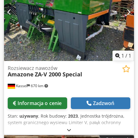
1
/
1
Rozsiewacz nawozów
Amazone
ZA-V 2000 Special
Kassel
670 km
Informacja o cenie
Zadzwoń
Stan:
używany
, Rok budowy:
2023
, Jednostka trójdrożna,
system granicznego wysiewu Limiter V, pałąk ochronny
rury L, wskaźnik pozycji mechaniczny / dla rozsiewacza ZA-
V, nadstawka zbiornika S 2000, elementy montażowe do /