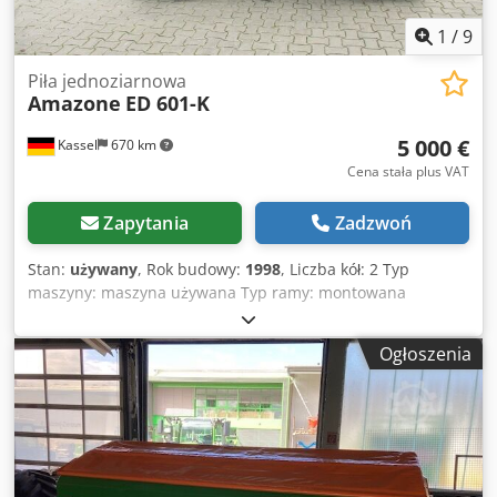
1
/
9
Piła jednoziarnowa
Amazone
ED 601-K
5 000 €
Kassel
670 km
Cena stała plus VAT
Zapytania
Zadzwoń
Stan:
używany
, Rok budowy:
1998
, Liczba kół: 2 Typ
maszyny: maszyna używana Typ ramy: montowana
Urządzenie do nawożenia / ślimak nawozowy / Chodpfx Asr
Ncfqonmja
Ogłoszenia