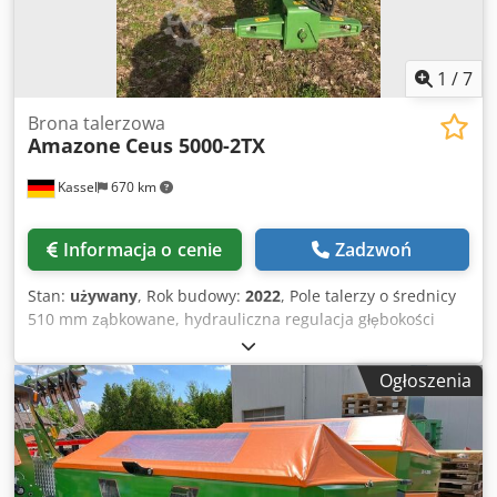
1
/
7
Brona talerzowa
Amazone
Ceus 5000-2TX
Kassel
670 km
Informacja o cenie
Zadzwoń
Stan:
używany
, Rok budowy:
2022
, Pole talerzy o średnicy
510 mm ząbkowane, hydrauliczna regulacja głębokości
roboczej pola talerzy / hydrauliczna regulacja głębokości
roboczej jednostki wyrównującej, zęby C-Mix-Ultra do Ceus
Ogłoszenia
50 / hydrauliczna regulacja głębokości roboczej pola zębów
z hydraulicznym dyszlem, dłuto HD 80 mm / (14/K1)
Chsdpfx Anetz Tplsmsa