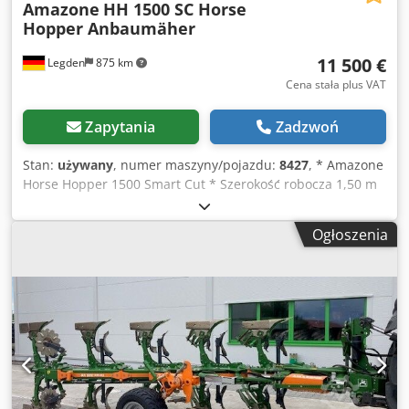
Amazone
HH 1500 SC Horse
Hopper Anbaumäher
11 500 €
Legden
875 km
Cena stała plus VAT
Zapytania
Zadzwoń
Stan:
używany
, numer maszyny/pojazdu:
8427
, * Amazone
Horse Hopper 1500 Smart Cut * Szerokość robocza 1,50 m
* Pojemność kosza zbiorczego 1.500 l * Zawieszenie na
ciągnik 3-punktowe * Noże skrzydłowe H60 * Rolki
Ogłoszenia
podporowe * Urządzenie mulczujące * Wałek przegubowy
z wolnym biegiem * Kosz zbiorczy z hydraulicznym
opróżnianiem dna * Prędkość obrotowa 2.650 obr./min. *
Wskaźnik poziomu napełnienia -----Wewnętrzny numer
pojazdu: 8427 Wsparcie WhatsApp dostępne! W przypadku
pytań dotyczących pojazdu lub dodatkowych informacji
zapraszamy do kontaktu przez WhatsApp Chjdpfx Ansrhy H
Romea Whatsapp Whatsapp ----Zastrzeżenie błędów i
sprzedaży pośredniej.