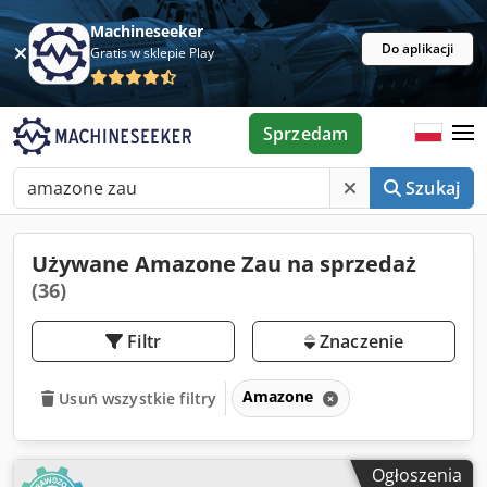
Machineseeker
Do aplikacji
Gratis w sklepie Play
Sprzedam
Szukaj
Używane Amazone Zau na sprzedaż
(36)
Filtr
Znaczenie
Amazone
Usuń wszystkie filtry
Ogłoszenia