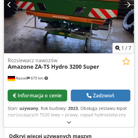
1
/
7
Rozsiewacz nawozów
Amazone
ZA-TS Hydro 3200 Super
Kassel
670 km
Informacja o cenie
Zadzwoń
Stan:
używany
, Rok budowy:
2023
, Obsługa zestawu łopat
rozrzucających TS20 lewy + prawy, napęd hydrostatyczny
lewy + prawy z Auto TS oraz FlowControl, główny talerz
lewy + prawy z AutoTS, pałąk ochrony rur, urządzenie do
toczenia i odstawiania uchylne, oświetlenie robocze,
Odkryj więcej używanych maszyn