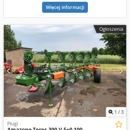
Więcej informacji
Ogłoszenia
1
/
3
Pługi
Amazone
Teres 300 V 5+0 100