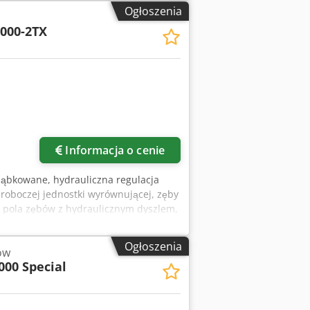
Ogłoszenia
000-2TX
Informacja o cenie
 ząbkowane, hydrauliczna regulacja
i roboczej jednostki wyrównującej, zęby
ej pola zębów z hydraulicznym dyszlem,
Ogłoszenia
ów
000 Special