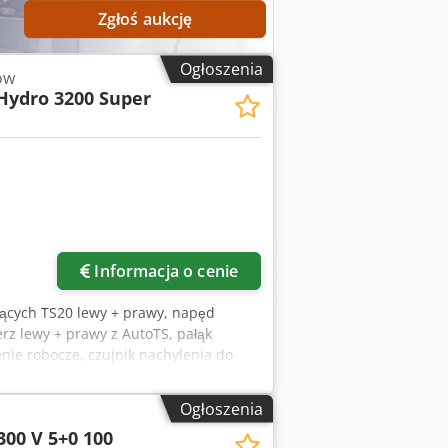
Zgłoś aukcję
Ogłoszenia
ów
Hydro 3200 Super
Informacja o cenie
jących TS20 lewy + prawy, napęd
erz lewy + prawy z AutoTS, pałąk
enie robocze, czujnik nachylenia do
Ogłoszenia
300 V 5+0 100