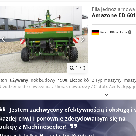
Piła jednoziarnowa
Amazone
ED 601
Kassel
670 km
1
/
9
Stan:
używany
, Rok budowy:
1998
, Liczba kół: 2 Typ maszyny: ma
Urządzenie do nawożenia / ślimak nawozowy / Csdpfx Aer Ncfqsgtjr
Jestem zachwycony efektywnością i obsługą i 
każdej chwili ponownie zdecydowałbym się na
aukcję z Machineseeker!
Thomas Schelkle, Holzindustrie Bernhard