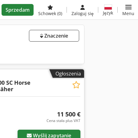
Sprzedam
Język
Schowek
(0)
Zaloguj się
Menu
Znaczenie
Ogłoszenia
00 SC Horse
äher
11 500 €
Cena stała plus VAT
Wyślij zapytanie