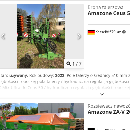
Brona talerzowa
Amazone
Ceus 5
Kassel
670 km
1
/
7
Stan:
używany
, Rok budowy:
2022
, Pole talerzy o średnicy 510 mm
głębokości roboczej pola talerzy / hydrauliczna regulacja głębokośc
C-Mix-Ultra do Ceus 50 / hydrauliczna regulacja głębokości robocz
dłuto HD 80 mm / (14/K1) Cjdpfstz Tpljx Agterf
Rozsiewacz nawoz
Amazone
ZA-V 2