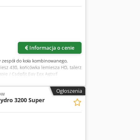
Informacja o cenie
cy zespół do koła kombinowanego,
miesz 430, końcówka lemiesza HD, talerz
ie / Csdpfjt Eay Eex Agtsrf
Ogłoszenia
ów
ydro 3200 Super