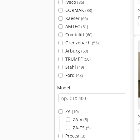
Iveco
(86)
CORMAK
(83)
Kaeser
(66)
AMTEC
(61)
Combilift
(60)
Grenzebach
(55)
Arburg
(50)
TRUMPF
(50)
Stahl
(49)
Ford
(48)
Model:
ZA
(10)
ZA-V
(5)
ZA-TS
(5)
Precea
(3)