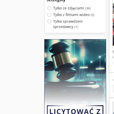
Tylko ze zdjęciami
(36)
Tylko z filmami wideo
(0)
Tylko sprawdzeni
sprzedawcy
(1)
ług
Pługi
Głęboko Pług
Amazone Uf 1201