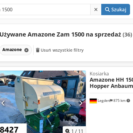
Szukaj
Używane Amazone Zam 1500 na sprzedaż
(36)
Amazone
Usuń wszystkie filtry
Kosiarka
Amazone
HH 15
Hopper Anbaum
Legden
875 km
1
/
11