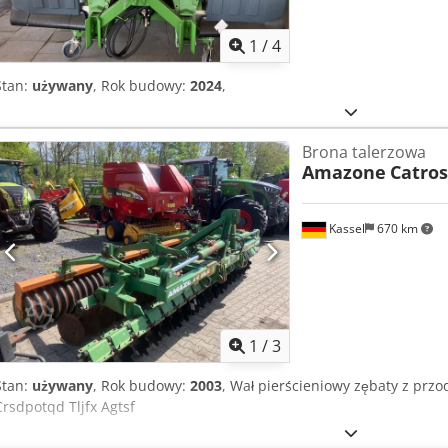
1
/
4
Stan:
używany
, Rok budowy:
2024
,
Brona talerzowa
Amazone
Catros
Kassel
670 km
1
/
3
Stan:
używany
, Rok budowy:
2003
, Wał pierścieniowy zębaty z przo
Crsdpotqd Tljfx Agtsf