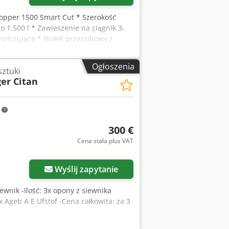
opper 1500 Smart Cut * Szerokość
 1.500 l * Zawieszenie na ciągnik 3-
mulczujące * Wałek przegubowy z
 * Prędkość obrotowa 2.650 obr./min.
 8427 Wsparcie WhatsApp dostępne! W
Ogłoszenia
sztuki
zapraszamy do kontaktu przez
er Citan
 pośredniej.
m
300 €
Cena stała plus VAT
Wyślij zapytanie
ewnik -Ilość: 3x opony z siewnika
Ageb A E Ufstof -Cena całkowita: za 3