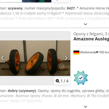
Stan:
używany
, numer maszyny/pojazdu:
8427
, * Amazone Horse H
robocza 1,50 m Codpfx Aorhy H Rjgtsrf * Pojemność kosza zbiorczego
punktowe * Noże skrzydłowe H60 * Rolki podporowe * Urządzenie 
wolnym biegiem * Kosz zbiorczy z hydraulicznym opróżnianiem dna
* Wskaźnik poziomu napełnienia -----Wewnętrzny numer pojazdu:
Opony z felgami, 3 
przypadku pytań dotyczących pojazdu lub dodatkowych informacji 
Amazone
Ausleg
WhatsApp Whatsapp Whatsapp ----Zastrzeżenie błędów i sprzedaży
Wiefelstede
760 k
1
/
4
Stan:
dobry (używany)
, Opony, opony do ciągnika, uprawa gleby, si
Amazone -Rozmiar opony -Piasta: Ø 40 mm -Wymiary: Ø 750 Crsdpfx 
opony -Waga: 51 kg/sztuka