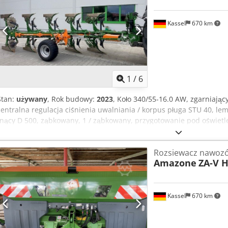
Kassel
670 km
1
/
6
Stan:
używany
, Rok budowy:
2023
, Koło 340/55-16.0 AW, zgarniają
centralna regulacja ciśnienia uwalniania / korpus pługa STU 40, le
tnący D 500, ząbkowany, 1 / ząbkowany, przygotowanie pod oświetlen
Rozsiewacz nawoz
Amazone
ZA-V H
Kassel
670 km