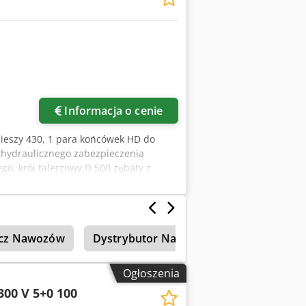
Informacja o cenie
mieszy 430, 1 para końcówek HD do
 hydraulicznego zabezpieczenia
go, krój talerzowy D 500 zębaty z
f
acz Nawozów
Dystrybutor Nawozów
Amazone Uf
Ogłoszenia
300 V 5+0 100