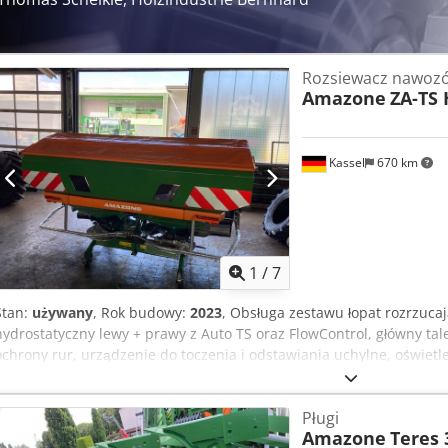
Rozsiewacz nawoz
Amazone
ZA-TS 
Kassel
670 km
1
/
7
Stan:
używany
, Rok budowy:
2023
, Obsługa zestawu łopat rozrzuca
hydrostatyczny lewy + prawy z Auto TS oraz FlowControl, główny tal
ochrony rur, urządzenie do toczenia i odstawiania uchylne, oświetl
systemu ważącego, 16 sztuk EasyCheck. Crjdpfjt A Tzwjx Agtef
Pługi
Amazone
Teres 