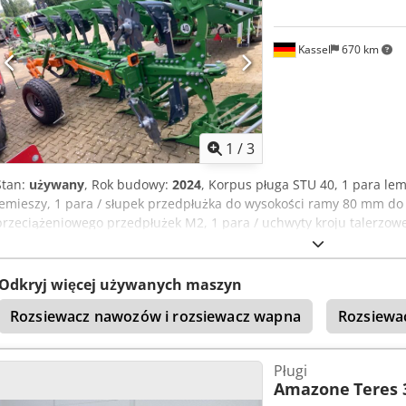
Kassel
670 km
1
/
3
Stan:
używany
, Rok budowy:
2024
, Korpus pługa STU 40, 1 para le
lemieszy, 1 para / słupek przedpłużka do wysokości ramy 80 mm do
przeciążeniowego przedpłużek M2, 1 para / uchwyty kroju talerzowe
zabezpieczeniem, 1 para / montaż korpusu z Crjdpfst A Udyox Agto
Odkryj więcej używanych maszyn
Rozsiewacz nawozów i rozsiewacz wapna
Rozsiew
Pługi
Amazone
Teres 