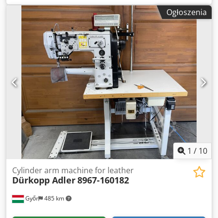
ściegu: 15 mm - Silnik serwo - 220V
Ogłoszenia
1
/
10
Cylinder arm machine for leather
Dürkopp Adler
8967-160182
Győr
485 km