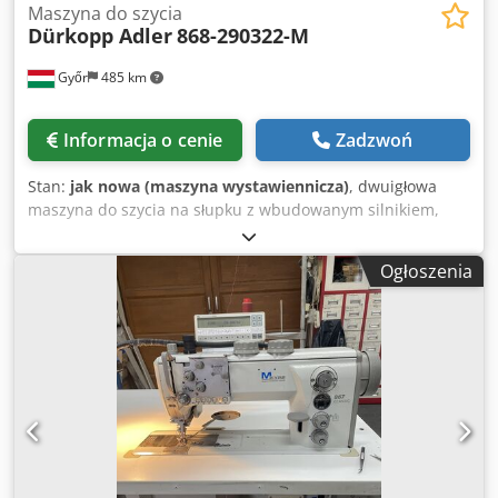
Maszyna do szycia
Dürkopp Adler
868-290322-M
Győr
485 km
Informacja o cenie
Zadzwoń
Stan:
jak nowa (maszyna wystawiennicza)
, dwuigłowa
maszyna do szycia na słupku z wbudowanym silnikiem,
zapewniająca doskonałe szwy górne Pełna automatyka
Maks. długość ściegu 12 mm Maks. skok naprzemiennych
Ogłoszenia
stopek szyjących 9 mm Maks. rozmiar nici Nm 10/3
Dodpfouzgx Uox Apvjck Maks. prędkość szycia do 2.500
ściegów/min. Odległości między igłami do 30 mm Maks.
podnoszenie stopki do 20 mm