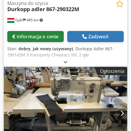
Maszyna do szycia
Durkopp adler
867-290322M
Győr
485 km
Informacja o cenie
Zadzwoń
Stan:
dobry, jak nowy (używany)
, Durkopp Adler 867-
290142M 3 transporty Chwytacz XXL 2 igły
(5/6/8/10/12...mm) automatyczna Durkopp Adler 867-
290122M 3 transporty 2 igły (5/6/8/10/12...mm) Dedpfx Aevv
Ogłoszenia
E Dnjpvjck automatyczna Durkopp Adler 867-290322 3
transporty 2 igły (5/6/8/10/12...mm) automatyczna Durkopp
Adler 767 3 transporty 2 igły (5/6/8/10/12...mm)
automatyczna