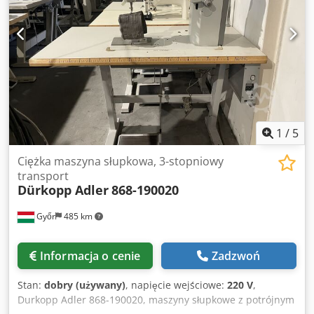
1
/
5
Ciężka maszyna słupkowa, 3-stopniowy
transport
Dürkopp Adler
868-190020
Győr
485 km
Informacja o cenie
Zadzwoń
Stan:
dobry (używany)
, napięcie wejściowe:
220 V
,
Durkopp Adler 868-190020, maszyny słupkowe z potrójnym