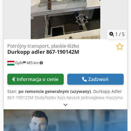
1
/
5
Potrójny transport, płaskie łóżko
Durkopp adler
867-190142M
Győr
485 km
Informacja o cenie
Zadzwoń
Stan:
po remoncie generalnym (używany)
, Durkopp Adler
867-190122M Dsdpfepbv Ayjx Apvsck Jednoigłowa maszyna
do szycia przeznaczona do pracy na płaskich
powierzchniach, wyposażona w potrójny system transportu
materiału, nożyk do obcinania nici, mechanizm
podnoszenia stopki, kompletna wraz ze stołem.