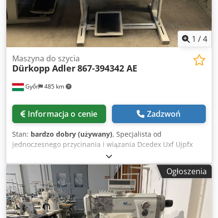
1
/
4
Maszyna do szycia
Dürkopp Adler
867-394342 AE
Győr
485 km
Informacja o cenie
Zadzwoń
Stan:
bardzo dobry (używany)
, Specjalista od
jednoczesnego przycinania i wiązania Dcedex Uxf Ujpfx
Apvek
Ogłoszenia