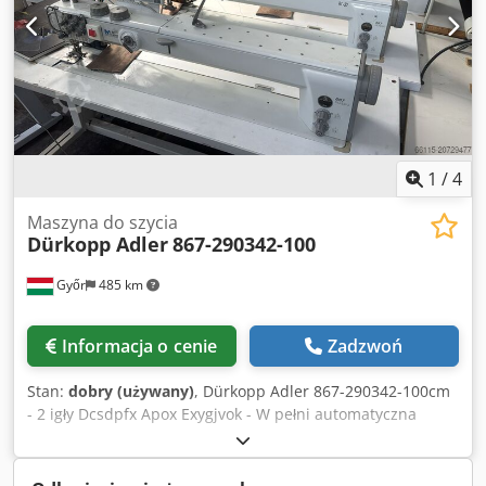
1
/
4
Maszyna do szycia
Dürkopp Adler
867-290342-100
Győr
485 km
Informacja o cenie
Zadzwoń
Stan:
dobry (używany)
, Dürkopp Adler 867-290342-100cm
- 2 igły Dcsdpfx Apox Exygjvok - W pełni automatyczna