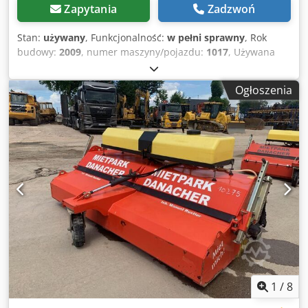
Zapytania
Zadzwoń
Stan:
używany
, Funkcjonalność:
w pełni sprawny
, Rok
budowy:
2009
, numer maszyny/pojazdu:
1017
, Używana
linia do produkcji bloczków betonowych (i keramzytowych).
Linia była używana do produkcji bloczków betonowych przy
Ogłoszenia
użyciu keramzytu. Od 2023-08 linia nie jest już używana,
została zakonserwowana. Linia bloków w porządku: - 2 szt.
małych silosów (z wibro, z klapami pneumatycznymi). -
Przenośnik dostarczający surowiec do leja ważącego. - Lej
wagowy. - Przenośnik doprowadzający surowiec z leja
ważącego do mieszalnika. - Mieszalnik FK Machinery
(Polska, 2022, pojemność łyżki 1200 l, moc silnika 18,5 kW).
- Przenośnik podający mieszankę z mieszalnika do
wibroprasy SIGMA 1000. - Prasa wibracyjna SIGMA 1000:
Oznaczenie typu: PIERRE ET BERTRAND SIGMA 1000 z
automatycznym sterowaniem TELEMECANIQUE Producent:
ADLER S.A.S. Route de la Bourde, 60360 CREVECOEUR LE
GRAND, Francja Numer seryjny/rok produkcji/rok renowacji
- 1017/1989/2009 Powierzchnia na płycie (palecie): 1130
1
/
8
mm x 550 mm (długość x szerokość) Wysokość produktów -