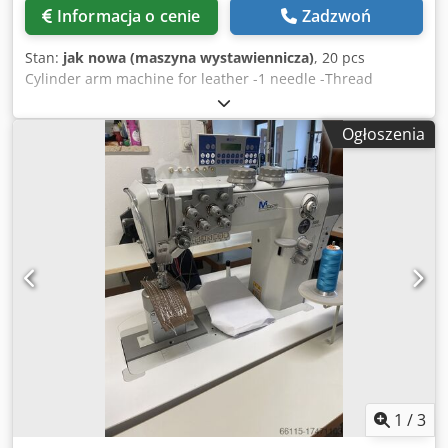
Informacja o cenie
Zadzwoń
Stan:
jak nowa (maszyna wystawiennicza)
, 20 pcs
Cylinder arm machine for leather -1 needle -Thread
trimmer Dcjdpfeikqpkox Apvsk -3 transport -220v -Efka
motor
Ogłoszenia
1
/
3