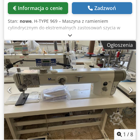
Informacja o cenie
Zadzwoń
Stan:
nowe
, H-TYPE 969 – Maszyna z ramieniem
cylindrycznym do ekstremalnych zastosowań szycia w
wersji PURE Dsdpfx Asyay N Depveck Durkopp Adler 967-
100080 PURE
Ogłoszenia
1
/
8