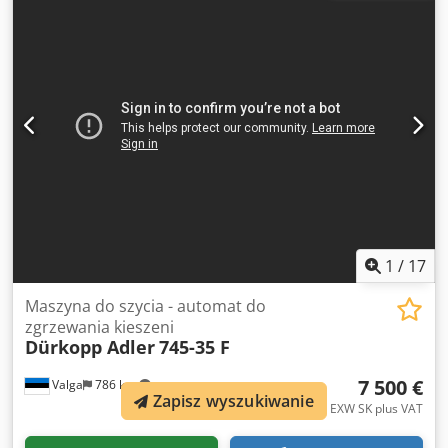
tekstylne. System współpracuje z grupą granulacyjną i
systemem separacji. Wydajność godzinowa: 50 - 80 kg/h
Wymiary wrzutu: 270 x 120 mm + fi 80 mm Długość ostrzy:
3x2 + 2x2 Średnica wirnika: 250 mm Długość cięcia: 600
mm Moc silnika: 22 kW Wymiary: 3200 x 3000 mm
Wysokość: 2500 mm Waga: 1000 kg Rok produkcji: 2015 .
Stan techniczny: maszyna używana, wszystkie silniki
sprawne. Brak górnej nasadki o wymiarach: 400x300 mm
służącego do załadunku produktu. Dostępna pełna i
oryginalna dokumentacja techniczna. . Dsdowpkw Ejpfx
Apvjck
1
/
17
Maszyna do szycia - automat do
zgrzewania kieszeni
Dürkopp Adler
745-35 F
7 500 €
Valga
786 km
Zapisz wyszukiwanie
EXW SK plus VAT