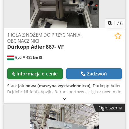
1
/
6
1 IGŁA Z NOŻEM DO PRZYCINANIA,
OBCINACZ NICI
Dürkopp Adler
867- VF
Győr
485 km
Informacja o cenie
Zadzwoń
Stan:
jak nowa (maszyna wystawiennicza)
, Durkopp Adler
Dcjdohc Nbfepfx Apvjk - 3-transportowy - 1 igła z nożem do
obcinania - obcinacz nici
Ogłoszenia