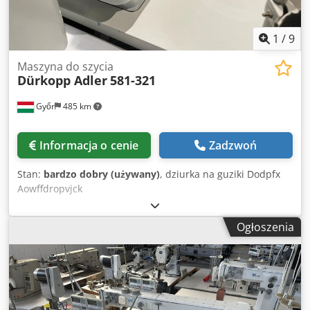
1
/
9
Maszyna do szycia
Dürkopp Adler
581-321
Győr
485 km
Informacja o cenie
Zadzwoń
Stan:
bardzo dobry (używany)
, dziurka na guziki Dodpfx
Aowffdropvjck
Ogłoszenia