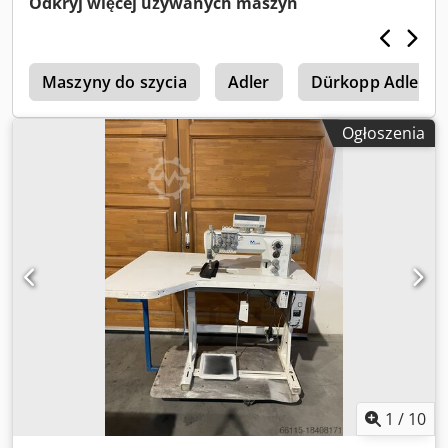
Odkryj więcej używanych maszyn
i
Maszyny do szycia
Adler
Dürkopp Adler 8
Ogłoszenia
1
/
10