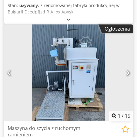
Stan:
używany
, z renomowanej fabryki produkcyjnej w
Bułgarii Dcedpfjzd R A Iox Apvsk
Ogłoszenia
1
/
15
Maszyna do szycia z ruchomym
ramieniem