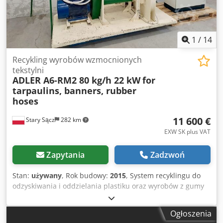
Einnadelmaschine Großer, horizontal drehbarer Greifer
Fadenteilung: 60–20 mm Stützfußhöhe: 400 mm
Stützfußdurchmesser: 42 mm Maximale
Nähgeschwindigkeit: 1400 U/min Maschine in
1
/
14
einwandfreiem Zustand
Recykling wyrobów wzmocnionych
tekstylni
ADLER A6-RM2 80 kg/h 22 kW
for
tarpaulins, banners, rubber
hoses
11 600 €
Stary Sącz
282 km
EXW SK plus VAT
Zapytania
Zadzwoń
Stan:
używany
, Rok budowy:
2015
, System recyklingu do
odzyskiwania i oddzielania plastiku oraz wyrobów z gumy
od wzmocnień tekstylnych, takich jak różnego rodzaju węże
gumowe, PCV, plandeki, banery oraz inne materiały z
Ogłoszenia
tworzyw sztucznych, w których występuje wzmocnienie