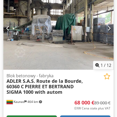
1
/
12
Blok betonowy - fabryka
ADLER S.A.S. Route de la Bourde,
60360 C
PIERRE ET BERTRAND
SIGMA 1000 with autom
68 000 €
Kaunas
464 km
89 000 €
EXW Cena stała plus VAT