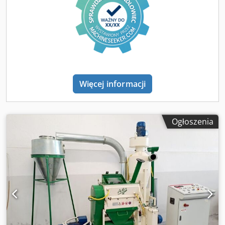
idealnym stanie technicznym Durkopp Adler COMETA VBO
CE Shoe-feed sewing machine With a swing arm and a
large hook. Suitable for sewing bags, cases, briefcases,
and shoes. This incredibly innovative machine allows you
to sew side edges very close to the edge thanks to a special
needle plate. Additionally, the revolutionary swing arm,
synchronized with the operator's seat, allows for easy
insertion of very small or very large materials. Maximum
Więcej informacji
stitch length: 6mm Single-needle machine Large horizontal
rotating hook Thread gauge: 60 - 20mm Post height:
400mm Post diameter: 42mm Maximum sewing speed:
Ogłoszenia
1400 rpm Machine in perfect condition Dürkopp Adler
COMETA VBO CE Schuhtransport-Nähmaschine Mit
Schwenkarm und großem Greifer. Geeignet zum Nähen
von Taschen, Etuis, Aktentaschen und Schuhen. Diese
innovative Maschine ermöglicht dank einer speziellen
Stichplatte das Nähen von Seitenkanten sehr nah am
Rand. Der revolutionäre, mit dem Bedienersitz
synchronisierte Schwenkarm ermöglicht zudem das
einfache Einlegen von sehr kleinen oder sehr großen
Stoffstücken. Maximale Stichlänge: 6 mm