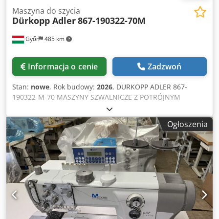
Maszyna do szycia
Dürkopp Adler
867-190322-70M
Győr
485 km
Informacja o cenie
Zadzwoń
Stan:
nowe
, Rok budowy:
2026
, DURKOPP ADLER 867-
190322-M-70 MASZYNY SZWALNICZE Z POTRÓJNYM
TRANSPORTEM (WALKING FOOT) -1 igła -3 transport -W
pełni automatyczna -70 cm Doskonała technologia szycia w
Ogłoszenia
połączeniu z wydajnym i energooszczędnym napędem
bezpośrednim DC Direct Drive. ECO i CLASSIC to wyraźnie
określone poziomy funkcjonalności i możliwości rozbudowy
wszystkich maszyn z platformy M-TYPE. ECO oznacza
doskonałe rezultaty szycia, konstrukcję wymagającą
minimalnej konserwacji oraz nowoczesny design bez
automatycznych funkcji, takich jak obcinanie nici,
podnoszenie stopki czy rygiel wsteczny. CLASSIC Goldline
to maszyny oferujące najwyższy poziom wygody i