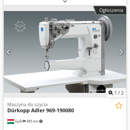
transportem, 1 igła Djdpfx Aeh T Ax Eopvock
Ogłoszenia
1
/
2
Maszyna do szycia
Dürkopp Adler
969-190080
Győr
485 km