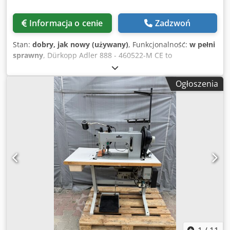
Informacja o cenie
Zadzwoń
Stan:
dobry, jak nowy (używany)
, Funkcjonalność:
w pełni
sprawny
, Dürkopp Adler 888 - 460522-M CE to
profesjonalna, dwuigłowa maszyna słupowa klasy M-TYPE,
zaprojektowana specjalnie do produkcji obuwia oraz
Ogłoszenia
wyrobów kaletniczych. Jej kluczową cechą są wyłączane
igielnice, które pozwalają na precyzyjne obszywanie
narożników bez krzyżowania ściegów. Najważniejsze cechy
i funkcje: Mechanizm transportu: Wyposażona w potrójny
transport (dolny rolkowy, igłowy oraz napędzaną górną
rolkę), co gwarantuje płynne podawanie materiałów o
różnych grubościach. Wyłączane igły: Możliwość odłączenia
lewej lub prawej igły (elektropneumatycznie), idealna do
wykonywania atrakcyjnych wizualnie ściegów
dekoracyjnych na narożnikach. Automatyka: Posiada
zintegrowany napęd bezpośredni (Direct Drive) oraz
funkcje automatyczne: Obcinanie nici. Pozycjonowanie igły.
Automatyczne ryglowanie (mocowanie ściegu).
Podnoszenie stopki (rolki). Djdpey Rytrjfx Apvjck