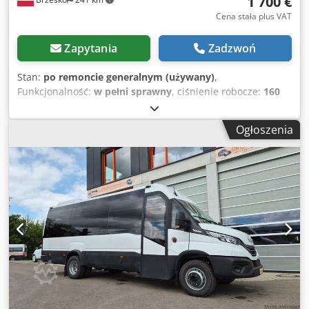
1 700 €
Cena stała plus VAT
Zapytania
Zadzwoń
Stan:
po remoncie generalnym (używany)
,
Funkcjonalność:
w pełni sprawny
, ciśnienie robocze:
160
belka
, masa własna:
96 kg
, napięcie wejściowe:
400 V
,
okres gwarancji:
6 miesiące
, temperatura:
155 °C
, MYJKA
Ogłoszenia
GORĄCOWODNA KARCHER HDS 698 CSX Urządzenie
posiada nowy osprzęt, w tym pistolet niemieckiej marki
R+M, lanca ze stali szlachetnej, wąż w oplocie stalowym
oraz dysza power 25° Wbudowany bęben na wąż
ciśnieniowy ułatwia jego zwijanie i przechowywanie
Mosiężna, wytrzymała głowica z nowymi tłokami
ceramicznymi oraz uszczelniaczami gwarantuję długą i
bezawaryjną pracę Bardzo wydajny silnik trójfazowy
zapewnia stabilną pracę nawet przy długotrwałym
użytkowaniu Dzięki parametrom pracy 160bar oraz 650l/h
maszyna może być skutecznie użytkowana do ciężkich prac
w budownictwie, przemyśle logistyce oraz rolnictwie Każde
oferowane przez nas urządzenie posiada indywidualnie