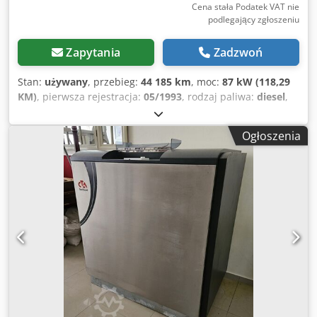
Cena stała Podatek VAT nie
podlegający zgłoszeniu
Zapytania
Zadzwoń
Stan:
używany
, przebieg:
44 185 km
, moc:
87 kW (118,29
KM)
, pierwsza rejestracja:
05/1993
, rodzaj paliwa:
diesel
,
masa własna:
4 650 kg
, maksymalna waga ładunku:
2 250
kg
, masa całkowita:
6 900 kg
, rozmiar opony:
8R17,5
,
Ogłoszenia
konfiguracja osi:
4x2
, rozstaw osi:
3 000 mm
, kolor:
czerwony
, kabin kierowcy:
inny
, typ przekładni:
mechaniczny
, klasa emisji:
brak
, zawieszenie:
stal
,
Wyposażenie:
blokada mechanizmu różnicowego,
dodatkowe reflektory, kabina, światła przeciwmgielne
,
Lokalizacja pojazdu: Bovenden, kabina podwójna,
manualna skrzynia biegów 5-biegowa, blokada
mechanizmu różnicowego, światła przeciwmgielne, lampa
ostrzegawcza, skrzynka narzędziowa, zawieszenie
resorowe Rozstaw osi: 3000 mm Zabudowa: Samochód
pożarniczy LF 8 z przednią pompą FP 8/8 Dodpfx Asvhku
Ajhgekr Sprzedaż wyłącznie przedsiębiorcom lub na