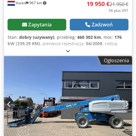
19 950 €
Vuren
967 km
21 950 €
SK plus VAT
Zapytania
Zadzwoń
Stan:
dobry (używany)
, przebieg:
460 302 km
, moc:
176
kW (239,29 KM)
, pierwsza rejestracja:
04/2008
, rodzaj
paliwa:
diesel
, rozmiar opony:
265/70R17,5
, konfiguracja
osi:
4x2
, rozstaw osi:
4 860 mm
, paliwo:
diesel
, kolor:
Ogłoszenia
czerwony
, kabin kierowcy:
kabina sypialna
, typ przekładni:
mechaniczny
, liczba biegów:
8
, klasa emisji:
Euro 4
,
zawieszenie:
stal-powietrze
, całkowita długość:
8 700 mm
,
całkowita szerokość:
2 550 mm
, całkowita wysokość:
3 500
mm
, długość przestrzeni ładunkowej:
5 200 mm
, szerokość
przestrzeni ładunkowej:
2 430 mm
, Rok budowy:
2008
,
Wyposażenie:
ABS, centralny zamek, elektryczne
sterowanie szybami, klimatyzacja, lusterko elektryczne,
tempomat, zaczep do przyczepy, żuraw
, = Opcje
dodatkowe i wyposażenie = - Podgrzewane lusterka -
Cyfrowy tachograf - Tachograf (urządzenie kontrolne) -
Stała (siodło stałe) - Reflektor halogenowy - Manualna