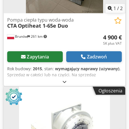
eksport, cena powiększona o 19% VAT! INFORMACJE O
WYPOSAŻENIU NIE SĄ GWARANTOWANE, zastrzega się
1
/
2
możliwość zmian, sprzedaży pośredniej oraz pomyłek!
Pompa ciepła typu woda-woda
CTA
Optiheat 1-65e Duo
4 900 €
Brunów
261 km
SK plus VAT
Zapytania
Zadzwoń
Rok budowy:
2015
, stan:
wymagający naprawy (używany)
,
Sprzedaż w całości lub na części. Na sprzedaż
przemysłowa pompa ciepła typu woda/woda, model
OptiHeat 1-65e Duo, o mocy 77 kW. Producent: CTA Moc: 77
Ogłoszenia
kW Dedpexxlwvofx Ahgokr Rok produkcji: 2015 Kraj
pochodzenia: Szwajcaria Uwaga: Jedna z dwóch sprężarek
wymaga wymiany. Posiadamy odpowiednią sprężarkę
zamienną (nową i nieużywaną): Typ: Copeland Scroll
ZP137KCE-TFD-455 Czynnik chłodniczy: R410A Napięcie:
380–420 V Urządzenie sprzedawane jest w całości lub jako