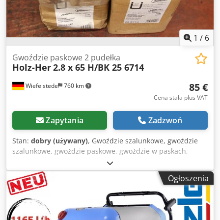
1
/
6
Gwoździe paskowe 2 pudełka
Holz-Her
2.8 x 65 H/BK 25 6714
85 €
Wiefelstede
760 km
Cena stała plus VAT
Zapytania
Zadzwoń
Stan:
dobry (używany)
, Gwoździe szalunkowe, gwoździe
szalunkowe, gwoździe paskowe, gwoździe w paskach,
gwoździe z łbem ściskanym Dedpfxsv D Nvds Ahgokr -
Producent: Holz-Her, paski z gwoździami 2 pudełka / ok.
Ogłoszenia
8000 sztuk -Typ: 2,8 x 65 H/BK .: 25 6714 -Cena/Dostawa:
kompletna -Wymiary transportowe: 370/260/H250 mm -
Całkowita masa: 27 kg