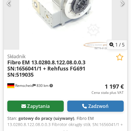
źródło części zamiennych. W przypadku zainteresowania
lub pytań prosimy o kontakt.
1
/
5
Składnik
Fibro
EM 13.0280.8.122.08.0.0.3
SN:1656041/1 + Rehfuss FG691
SN:519035
1 197 €
Remscheid
830 km
Cena stała plus VAT
Zapytania
Zadzwoń
Stan:
gotowy do pracy (używany)
, Fibro EM
13.0280.8.122.08.0.0.3 Fibrotor okrągły stół, SN:1656041/1 +
Rehfuss FG691 płaski koło zębate, SN:519035, używany,