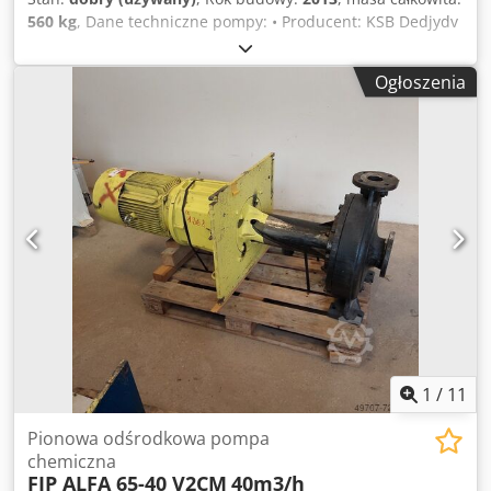
560 kg
, Dane techniczne pompy: • Producent: KSB Dedjydv
I Dopfx Ahgekr • Typ: ETIC D 65 / 45-1 • Wydajność: Q = 45
m³/h • Wysokość podnoszenia: H = 182,19 m • Rok
Ogłoszenia
produkcji: 2013 • Przyłącza kołnierzowe (wizualnie DN150 –
zgodnie ze zdjęciami) • Solidna, przemysłowa konstrukcja •
Pompa demontowana z instalacji przemysłowej Silnik
elektryczny: • Producent: Siemens • Moc: 37 kW • Zasilanie:
3-fazowe • Obroty: ok. 2950 obr./min (50 Hz) • Wykonanie
przemysłowe, chłodzenie IC411 • Montaż: IM B3 • Silnik
zamontowany na ramie z pompą Stan: • Stan techniczny:
używany • Wizualnie normalne ślady eksploatacji, brak
pęknięć i uszkodzeń korpusu • Wały i kołnierze kompletne
(widoczne na zdjęciach) • Sprzedawane jako komplet:
pompa + silnik + rama Informacje dodatkowe: • Idealna do
zastosowań przemysłowych: instalacje technologiczne,
energetyka, chemia, woda procesowa • Cena podana za
1szt.
1
/
11
Pionowa odśrodkowa pompa
chemiczna
FIP ALFA 65-40 V2CM
40m3/h