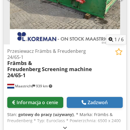
1
/
6
Przesiewacz Främbs & Freudenberg
24/65-1
Främbs &
Freudenberg
Screening machine
24/65-1
Maastricht
939 km
Informacja o cenie
Zadzwoń
Stan:
gotowy do pracy (używany)
, * Marka: Främbs &
Freudenberg * Typ: Euroclass * Powierzchnia: 6500 x 2400
mm – 1 pokład Djdpjywmn Nefx Ahgekr * Napęd: silnik