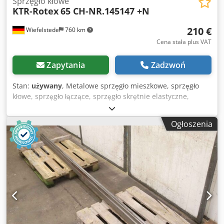
Sprzęgło kłowe
KTR-Rotex
65 CH-NR.145147 +N
210 €
Wiefelstede
760 km
Cena stała plus VAT
Zapytania
Zadzwoń
Stan:
używany
, Metalowe sprzęgło mieszkowe, sprzęgło
kłowe, sprzęgło łączące, sprzęgło skrętnie elastyczne,
sprzęgło wału, sprzęgło mieszkowe -Producent: KTR-Rotex,
elastyczne sprzęgło kłowe -Typ: 65 CH-NR.145147 +N
Ogłoszenia
Dksdpet Trzdofx Ahgsr -Otwór piasty: Ø 75 mm / Ø 60 mm
patrz zdjęcie rysunku technicznego -Ilość: 2x sprzęgło
dostępne -Cena: za sztukę -Wymiar: Ø 135 x 210 mm -
Waga: 13,9 kg