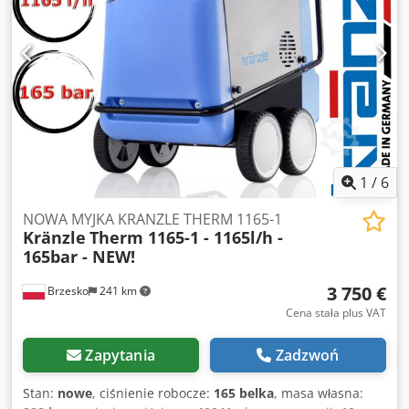
1
/
6
NOWA MYJKA KRANZLE THERM 1165-1
Kränzle
Therm 1165-1 - 1165l/h -
165bar - NEW!
3 750 €
Brzesko
241 km
Cena stała plus VAT
Zapytania
Zadzwoń
Stan:
nowe
, ciśnienie robocze:
165 belka
, masa własna: