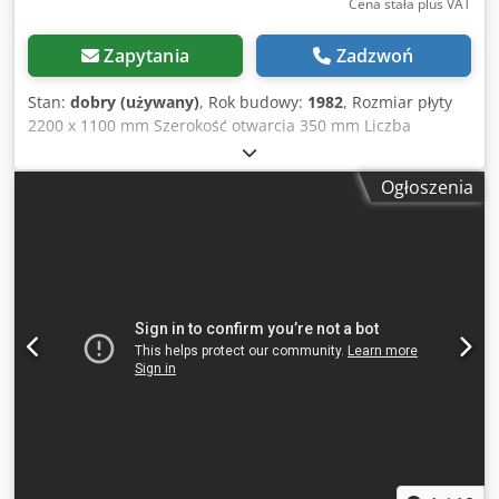
Cena stała plus VAT
temperaturach otoczenia i temperaturze wody. W
standardzie pistolet wysokociśnieniowy z lancą, 20m wąż
Zapytania
Zadzwoń
wysokociśnieniowy na bębnie, oraz dysza Power.
Urządzenie posiada również system mocowania
Stan:
dobry (używany)
, Rok budowy:
1982
, Rozmiar płyty
wyposażenia typu szybkozłącze, pozwalający 5x szybciej
2200 x 1100 mm Szerokość otwarcia 350 mm Liczba
zmieniać wyposażenie niż tradycyjny system gwintów.
poziomów 1 szt. Dkodpfxjyyqnxs Ahger Ogrzewanie
Urządzenie jest zupełnie nowe.
elektryczne Całkowite ciśnienie prasowania 65 t Moc silnika
Ogłoszenia
1,1 kW Wymiary (długość/szerokość/wysokość) 2540 x 1280
x 1900 mm Masa maszyny ok. 2500 kg - Wyłącznik
kołyskowy - Płyty grzewcze złotoanodowane