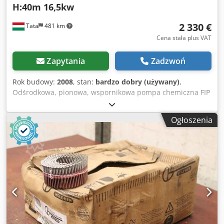
H:40m 16,5kw
2 330 €
Tata
481 km
Cena stała plus VAT
Zapytania
Zadzwoń
Rok budowy:
2008
, stan:
bardzo dobry (używany)
,
Odśrodkowa, pionowa, wspornikowa pompa chemiczna FIP
ALFA 65-40 V2CM Rok produkcji: 2008 DN:50 Nominalne
natężenie przepływu 40 m³/h Wysokość nominalna: 45 m p
Ogłoszenia
[bar]: 16 Temperatura [°C]: -25 ÷ + 140 prędkość obrotowa
[obr/min]: 1470 moc elektryczna 16,5KW 400V 50Hz
Dkjdpfeh Rwbrox Ahgjr 34,7 A Prędkość obrotowa silnika:
1470 Projekt: Pionowa, poprzecznie dzielona pompa
studzienna z korpusem spiralnym lub wirnikiem
kanałowym. Wnioski: Obsługa farb, cieczy agresywnych i
płynów technologicznych, również w obecności cząstek
stałych w zawiesinie, w przemyśle chemicznym i
petrochemicznym. Długość: 1700mm Szerokość: 700 mm
Waga: 450 kg