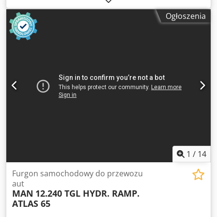
normalne ślady użytkowania, 100% funkcjonalny, zakres
Ogłoszenia
dostawy jak na zdjęciach Dksdpfsi D U Nysx Ahgsr
1
/
14
Furgon samochodowy do przewozu
aut
MAN
12.240 TGL HYDR. RAMP.
ATLAS 65