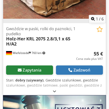
1
/
6
Gwoździe w paski, rolki do paznokci, 1
pudełko
Holz-Her
KRL 2075 2.8/3,1 x 65
H/A2
55 €
Wiefelstede
760 km
Cena stała plus VAT
Zapytania
Zadzwoń
Stan:
dobry (używany)
, Gwoździe szalunkowe, gwoździe
szalunkowe, gwoździe taśmowe, paski gwoździ, gwoździe z
łbem ściskanym, rolki gwoździ Dkedev D Nutspfx Ahgor -
Producent: Holz-Her, paski z gwoździami 1 pudełko / ok.
6000 szt. -Typ: KRL 2075 2,8/3,1 x 65 H/A2 -Cena/Dostawa:
kompletna -Wymiary transportowe: 410/350/H220 mm -