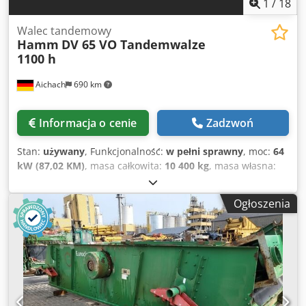
1
/
18
Walec tandemowy
Hamm
DV 65 VO Tandemwalze
1100 h
Aichach
690 km
Informacja o cenie
Zadzwoń
Stan:
używany
, Funkcjonalność:
w pełni sprawny
, moc:
64
kW (87,02 KM)
, masa całkowita:
10 400 kg
, masa własna:
7 435 kg
, Rok budowy:
2011
, godziny pracy:
1 100 h
, HAMM
DV65 VO walec tandemowy Djdpfx Ajykn Ntjhgjkr Rok
Ogłoszenia
produkcji: 2011 1100 h 7435 kg - 10400 kg Przyłącze do
posypywarki Koło do cięcia krawędzi Wszystkie typy
układów kierowniczych Szerokość robocza do 275 cm