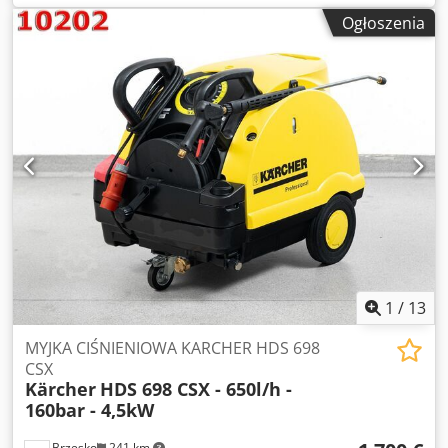
elektryczny 18,5 kW * w zestawie: sprężyny
Ogłoszenia
1
/
13
MYJKA CIŚNIENIOWA KARCHER HDS 698
CSX
Kärcher
HDS 698 CSX - 650l/h -
160bar - 4,5kW
Brzesko
241 km