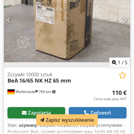
1
/
5
Zszywki 10000 sztuk
BeA
16/65 NK HZ 65 mm
110 €
Wiefelstede
760 km
Cena stała plus VAT
Zapytania
Zadzwoń
Zapisz wyszukiwanie
Stan:
używany
, Zszywki, zszywacze, zszywki przemysłowe -
Producent: BeA, zszywki przemysłowe typu 16/65 NK HZ HZ