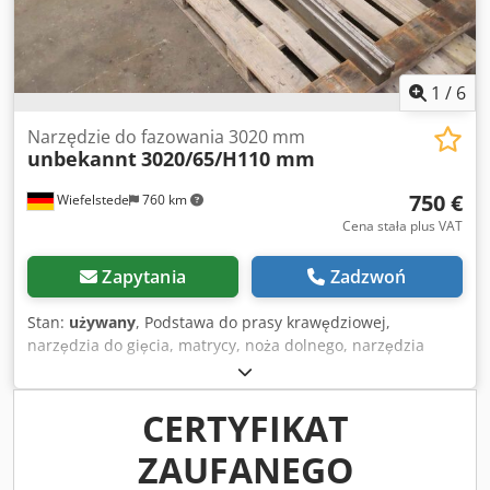
1
/
6
Narzędzie do fazowania 3020 mm
unbekannt
3020/65/H110 mm
750 €
Wiefelstede
760 km
Cena stała plus VAT
Zapytania
Zadzwoń
Stan:
używany
, Podstawa do prasy krawędziowej,
narzędzia do gięcia, matrycy, noża dolnego, narzędzia
dolnego, narzędzia pryzmowego -Narzędzie dolne: do
prasy krawędziowej -Długość całkowita: 3020 mm -Pryzmat:
20 mm x 90° -Wymiary: patrz rysunek na zdjęciach -
CERTYFIKAT
Wymiary całkowite: 3020/65/H110 mm -Waga: 136 kg
ZAUFANEGO
Dkjdpfxordilxs Ahger