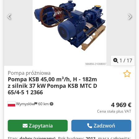
1
/
17
Pompa próżniowa
Pompa KSB 45,00 m³/h, H - 182m
z silnik 37 kW
Pompa KSB MTC D
65/4-5 1 2366
4 969 €
Wymysłów
60 km
Cena stała plus VAT
Zapytania
Zadzwoń
Stan:
dobry (używany)
, Rok budowy:
2013
, masa całkowita: