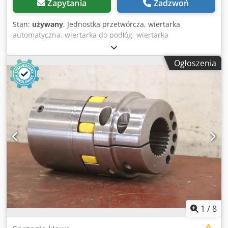
Zapytania
Zadzwoń
zmieniający się wybór • Rozpoznawalna jakość • Dobra
cena • Profesjonalne podejście • Mówimy w wielu językach
Stan:
używany
, Jednostka przetwórcza, wiertarka
• Rozumiemy naszych klientów • Pomoc w imporcie i
automatyczna, wiertarka do podłóg, wiertarka
transporcie • Tablice (eksportowe) załatwiamy szybko •
wielowrzecionowa, wiertarka rzędowa, wiertarka do kołków
Specjalistyczne usługi techniczne • Gwarancja
Dsdpfxob A Tcpo Ahgjkr -Dawaj: 1,1 kW -Prędkość
rozpoznawalnej jakości • I wiele więcej.... Odwiedź naszą
Ogłoszenia
obrotowa: l 2665 rpm -Nagranie wątkowe -Regulowana
stronę internetową, aby zobaczyć specjalne oferty i pełną
odległość wiercenia: 15-65 mm -Numer: dostępne 2x
ofertę magazynową: Leasing przez Kleyn Trucks możliwy w
jednostki przetwórcze -Cena: za sztukę -Waga: 23 kg/sztukę
większości krajów Europy! Szybko oblicz swoją ratę
leasingową i złóż zapytanie za pośrednictwem naszej
strony internetowej. Zapytaj także o nasz europejski pakiet
gwarancyjny.
1
/
8