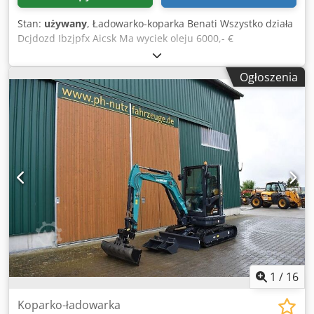
Stan:
używany
, Ładowarko-koparka Benati Wszystko działa
Dcjdozd Ibzjpfx Aicsk Ma wyciek oleju 6000,- €
Ogłoszenia
1
/
16
Koparko-ładowarka