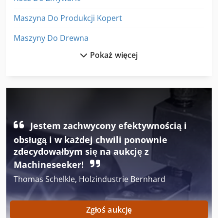
Maszyna Do Produkcji Kopert
Maszyny Do Drewna
Pokaż więcej
Maszyny Do Drewna Opałowego
Maszyny Do Napełniania
Maszyny Do Napełniania Dawki
Maszyny Do Obróbki Drewna
Jestem zachwycony efektywnością i
Maszyny Do Piaskowania
obsługą i w każdej chwili ponownie
zdecydowałbym się na aukcję z
Maszyny Do Powlekania
Machineseeker!
Maszyny Do Produkcji Palet
Thomas Schelkle, Holzindustrie Bernhard
Maszyny Do Ukosowania
Zgłoś aukcję
Maszyny Do Wycinania