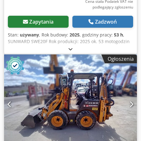
Cena stała Podatek VAT nie
podlegający zgłoszeniu
Zapytania
Zadzwoń
Stan:
używany
, Rok budowy:
2025
, godziny pracy:
53 h
,
SUNWARD SWE20F Rok produkcji: 2025 ok. 53 motogodzin
(może się zwiększyć ze względu na prezentacje) Waga: 1,94
t Silnik: Yanmar, 3-cylindrowy silnik wysokoprężny 3TNE88
Ogłoszenia
z Japonii Moc: 13,4 kW/2200 obr/min Podwozie
teleskopowe: szerokość 99-132 cm Otwierana lemiesza do
wyrównywania terenu 2 prędkości jazdy Knickmatik
(możliwość pracy bezpośrednio przy murach i żywopłotach)
Długi wysięgnik – głębokość kopania 238 cm Zawór
utrzymania obciążenia Pompa: Kayaba, Japonia 2x
proporcjonalny joystick Reflektory LED Radio z SD/USB
Dcjdpsyq A Scofx Aicjk 2 x dodatkowe hydrauliczne linie (do
chwytaka, młota, nożyc) 1x szybkozłącze hydrauliczne
Prawdziwy przeciwwaga – imitacje mają z tyłu tylko blachę,
przez co maszyna jest podatna na przewrócenie. 4 lata
pozostałej gwarancji według wytycznych producenta W
zestawie MS01, łyżka podsiębierna 30 cm oraz 50 cm 1-