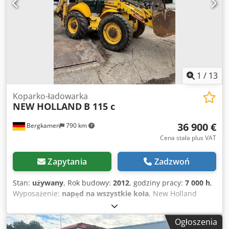
1
/
13
Koparko-ładowarka
NEW HOLLAND
B 115 c
36 900 €
Bergkamen
790 km
Cena stała plus VAT
Zapytania
Zadzwoń
Stan:
używany
, Rok budowy:
2012
, godziny pracy:
7 000 h
,
Wyposażenie:
napęd na wszystkie koła
, New Holland
B115C (Seria C, rok produkcji ok. 2012) 110 KM Bardzo
dobry stan Około 7000,- Dsdpexnvlvsfx Aicock
Ogłoszenia