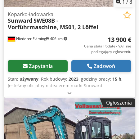
zastrzegamy sobie prawo do błędów i wcześniejszej
1
/
8
sprzedaży. ?
Koparko-ładowarka
Sunward
SWE08B -
Vorführmaschine, MS01, 2 Löffel
13 900 €
Niederer Fläming
406 km
Cena stała Podatek VAT nie
podlegający zgłoszeniu
Zapytania
Zadzwoń
Stan:
używany
, Rok budowy:
2023
, godziny pracy:
15 h
,
Jesteśmy oficjalnym dealerem marki Sunward
odpowiedzialnym za następujące regiony: Berlin,
Brandenburgia i wschodnia Saksonia. Sunward SWE08B
Ogłoszenia
Rok produkcji: 2023 Ok. 15 godzin – maszyna pokazowa
Masa robocza: 980 kg Regulowany podwozie: od 750 mm
do 1000 mm Reflektory robocze LED 2 prędkości jazdy
Dsdpfxeyq A N Uj Aiceck W zestawie szybkozłącze MS01,
łyżka podsiębierna 25 cm i łyżka podsiębierna 60 cm
Możliwość obejrzenia maszyny w dowolnym terminie po