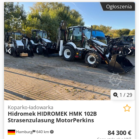
Ogłoszenia
1
/
29
Koparko-ładowarka
Hidromek
HIDROMEK HMK 102B
Strasenzulasung MotorPerkins
84 300 €
Hamburg
640 km