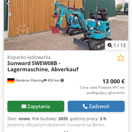
1
/
13
Koparko-ładowarka
Sunward
SWEW08B -
Lagermaschine, Abverkauf
13 000 €
Niederer Fläming
406 km
Cena stała Podatek VAT nie
podlegający zgłoszeniu
Zapytania
Zadzwoń
Stan:
nowe
, Rok budowy:
2025
, godziny pracy:
2 h
,
Jesteśmy oficjalnym dealerem Sunward na Berlin,
Brandenburgię i wschodnią Saksonię. Zapraszamy do