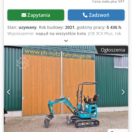
Cena stała plus VAT
Zapytania
Zadzwoń
Stan:
używany
, Rok budowy:
2021
, godziny pracy:
5 436 h
,
Wyposażenie:
napęd na wszystkie koła
, JCB 3CX Plus, rok
produkcji 2021, z zaledwie 5436 godzinami pracy, 81
kW/110 KM!! ----* Producent: JCB * Model: 3CX Plus * Rok
Ogłoszenia
produkcji: 2021 * Odczytane godziny pracy: ok. 5436 *
Ostatni przegląd przy ok. 5340 godzinach pracy! * Moc: 81
kW / 110 KM * Teleskopowy wysięgnik z 1 łyżką *
Hydrauliczny system szybkiej wymiany osprzętu * W
zestawie składana łyżka * W zestawie widły do palet *
Wyposażony w układ hydrauliczny * Dobry stan! *
Dostępna deklaracja zgodności CE * Dostępne zezwolenie
na poruszanie się po drogach * Dostępna historia
serwisowa * Dostępne dodatkowe zdjęcia na życzenie! *
Dostępne wideo na życzenie! * Cena: 54 900 euro netto +
19% VAT. Dedpfx Aezkfzrjicsck ----W razie dodatkowych
pytań prosimy o kontakt telefoniczny: Erik Kortum: Whats
App ?Wszystkie dane bez gwarancji i odpowiedzialności,