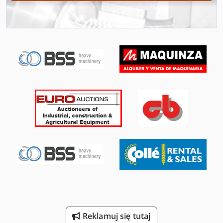
Na Kółkach
Nożyce Do Koparek
On 06 Ładowarka Kołowa
Prasa Do Klejonki
Wbijarki Do Palet
Wycinarki Do Palca
Ładowarka Kołowa Z Koparką
Ładowarki Na Sprzedaż
Łańcuchy Do Podnoszenia
Łuparka Do Drewna
Reklamuj się tutaj