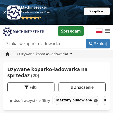
Machineseeker
Do aplikacji
Gratis w sklepie Play
Sprzedam
Szukaj
/ ... / Używane koparko-ładowarka
Używane koparko-ładowarka na
sprzedaż
(20)
Filtr
Znaczenie
Maszyny budowlane
Kopa
Usuń wszystkie filtry