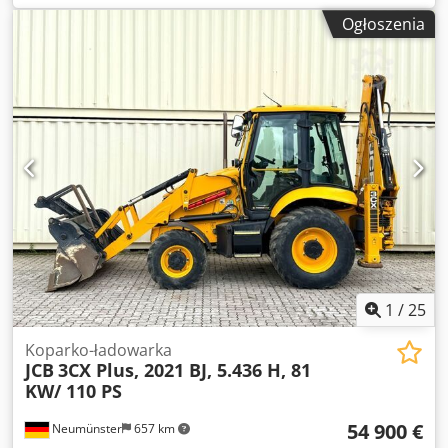
obrotowa - Automatyczna regulacja ogrzewania = Uwagi =
Ogłoszenia
Typ: 3CX 14 z wysuwanym wysięgnikiem Silnik, norma
Stage II Manualne sterowanie (STD LIFT) Pakiet 3CX
Sitemaster Manualna skrzynia biegów, 4WD/2WS Kabina z
klimatyzacją i ogrzewaniem Instalacja elektryczna kabiny,
Livelink Bezpośredni montaż, wielofunkcyjna łyżka z
widłami, 2350 mm (92) Djdpfx Aozqdt Hjicjck 300 mm (12")
standardowy profil z zębami 600 mm (24") standardowy
profil z zębami Hydraulika ładowarki 3/8" Hydraulika młota,
amortyzator na końcu wysięgnika Reflektory przednie (lewa
strona, światło mijania) Lampa ostrzegawcza Sygnalizator
cofania = Dodatkowe informacje = Rok produkcji: 2026
Napęd: Kołowy Liczba cylindrów: 4 Masa własna: 8135 kg
Wymiary (dł. x szer. x wys.): 565 x 235 x 361 cm
1
/
25
Koparko-ładowarka
JCB
3CX Plus, 2021 BJ, 5.436 H, 81
KW/ 110 PS
54 900 €
Neumünster
657 km