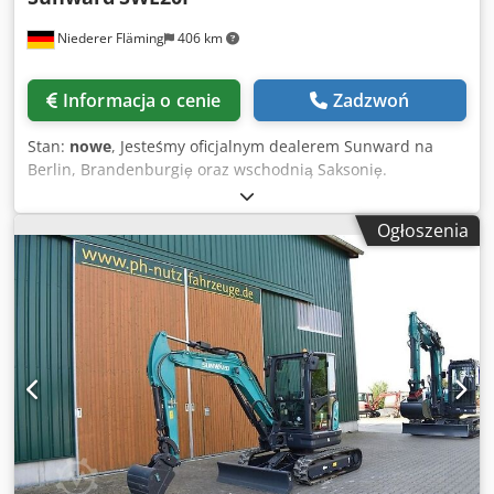
Frankfurt Oder, powiat Oder-Spree, powiat Dahme-
Niederer Fläming
406 km
Spreewald, powiat Teltow-Fläming, powiat Potsdam-
Mittelmark, miasto Potsdam, miasto Brandenburg, powiat
Havelland, miasto Berlin. W przypadku zapytania
Informacja o cenie
Zadzwoń
ofertowego prosimy o podanie pełnego adresu oraz adresu
e-mail! Wszelkie informacje bez gwarancji.
Stan:
nowe
, Jesteśmy oficjalnym dealerem Sunward na
Berlin, Brandenburgię oraz wschodnią Saksonię.
Zapraszamy do odwiedzin – przekonaj się o szerokim
wyborze i wysokiej jakości maszyn. Stały stan magazynowy:
Ogłoszenia
ok. 20 koparek. SUNWARD SWE20F Maszyna nowa Masa:
1,94 t Silnik: Yanmar, 3-cylindrowy diesel 3TNE88 Japonia
Moc: 13,4 kW/2200 obr./min Podwozie teleskopowe
szerokość 99–132 cm Otwierana lemiesz do prac
niwelacyjnych Dsdpfxjyq A Rxj Aiceck 2 prędkości jazdy
Knickmatik (praca bezpośrednio przy murach i
żywopłotach) Długi wysięgnik, głębokość kopania 238 cm
Zawór utrzymania ładunku Pompa: Kayaba Japonia 2x
joystick proporcjonalny Reflektory LED Radio z SD/USB 2x
dodatkowa instalacja hydrauliczna (chwytak/młot/nożyce)
1x szybkozłącze – linie hydrauliczne Prawdziwy balast –
konkurencyjne kopie mają tylko cienkie osłony z tyłu, co