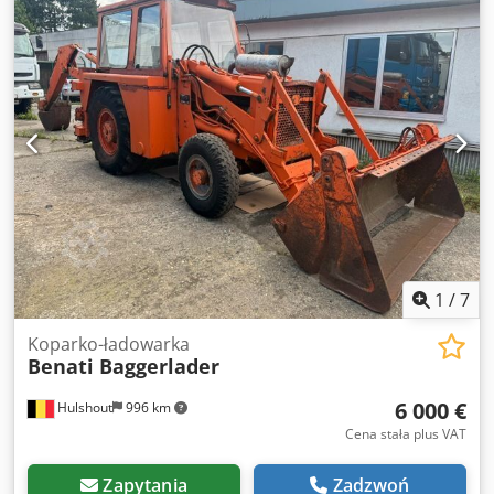
1
/
7
Koparko-ładowarka
Benati Baggerlader
6 000 €
Hulshout
996 km
Cena stała plus VAT
Zapytania
Zadzwoń