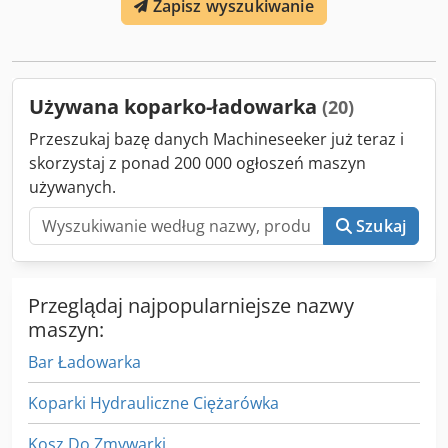
Zapisz wyszukiwanie
akcesoriów = - Fotele wentylowane - Skrzynka narzędziowa
= Więcej informacji = Oś 1: Rozmiar opon: 12.5x18-12
Djdpfx Asy Tyltoiceck Oś 2: Rozmiar opon: 16.9x28-12
Liczba cylindrów: 4 Pojemność silnika: 4.400 cc
Dopuszczalna masa całkowita (dmc.): 7.800 kg Wymiary (dł.
Używana koparko-ładowarka
(20)
x szer. x wys.): 596 x 235 x 361 cm Podstawa koła: 224 cm
Typ silnika: JCB 444
Przeszukaj bazę danych Machineseeker już teraz i
skorzystaj z ponad 200 000 ogłoszeń maszyn
używanych.
Szukaj
Przeglądaj najpopularniejsze nazwy
maszyn:
Bar Ładowarka
Koparki Hydrauliczne Ciężarówka
Kosz Do Zmywarki