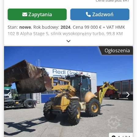
Cena stała plus VAT
Zapytania
Zadzwoń
Stan:
nowe
, Rok budowy:
2024
, Cena 99 000 € + VAT HMK
102 B Alpha Stage 5, silnik wysokoprężny turbo, 99,8 KM
(74,4 kW, 4,4 litra, 4-cylindrowy Perkins) Możliwość
dopuszczenia do ruchu drogowego Luksusowa szklana
Ogłoszenia
kabina „Jumbo” najnowszej generacji, certyfikat
FOPS/ROPS, dwudrzwiowa Klimatyzacja i ogrzewanie
Dedpfx Aijzfyk Recock Radio CD-MP3 z anteną i głośnikami
Odtwarzacz muzyczny – Bluetooth Oświetlenie drogowe – 2
z przodu, 2 z tyłu, ze światłem kierunkowskazów Reflektory
robocze – 4 z przodu, 4 z tyłu, regulowane niezależnie
Obrotowa lampa ostrzegawcza LED, alarm cofania Tryb
ręczny do uruchamiania skrzyni biegów w przypadku
awarii systemu elektronicznego Skrzynka narzędziowa,
kombinezon roboczy Dokumentacja: instrukcja obsługi,
katalog części zamiennych Wspomaganie układu
kierowniczego, podwójny pedał – używany razem lub
osobno, z akumulatorem hydraulicznym do lekkiego
hamowania przy wyłączonym silniku Luksusowy fotel