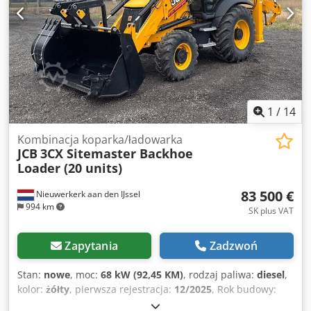
1
/
14
Kombinacja koparka/ładowarka
JCB
3CX Sitemaster Backhoe
Loader (20 units)
83 500 €
Nieuwerkerk aan den IJssel
994 km
SK plus VAT
Zapytania
Zadzwoń
Stan:
nowe
, moc:
68 kW (92,45 KM)
, rodzaj paliwa:
diesel
,
kolor:
żółty
, pierwsza rejestracja:
12/2025
, Rok budowy:
2025
, = Dodatkowe opcje i wyposażenie = - Lampa