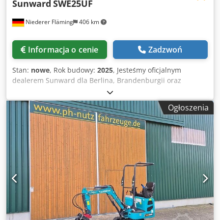
Sunward
SWE25UF
Niederer Fläming
406 km
Informacja o cenie
Zadzwoń
Stan:
nowe
, Rok budowy:
2025
, Jesteśmy oficjalnym
dealerem Sunward dla Berlina, Brandenburgii oraz
wschodniej Saksonii. Zapraszamy do odwiedzin i
przekonania się o szerokim wyborze oraz wysokiej jakości
Ogłoszenia
naszych maszyn. Stale w ofercie około 20 koparek
dostępnych od ręki. Minikoparka Sunward SWE25UF – z
krótkim tyłem Nowa maszyna Masa własna: 2650 kg Silnik
Diesla Kubota 3-cylindrowy D1105 Moc: 15,4 kW/2400
obr./min Kabina z amortyzowanym fotelem i ogrzewaniem,
radio z USB Szerokość: 1,50 m Dwie prędkości jazdy z
automatyczną zmianą biegów Funkcja przesuwu
wysięgnika (możliwość pracy bezpośrednio przy ścianach i
żywopłotach) Długi wysięgnik Głębokość kopania: 280 cm
Reflektory LED Hydraulika pomocnicza 1 – proporcjonalna
na joysticku Hydraulika pomocnicza 2 – proporcjonalna na