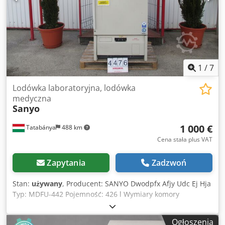
1
/
7
Lodówka laboratoryjna, lodówka
medyczna
Sanyo
1 000 €
Tatabánya
488 km
Cena stała plus VAT
Zapytania
Zadzwoń
Stan:
używany
, Producent: SANYO Dwodpfx Afjy Udc Ej Hja
Typ: MDFU-442 Pojemność: 426 l Wymiary komory
chłodniczej: 800x900x1800 mm Czynnik chłodniczy: R-134a
Waga: 240 kg
Ogłoszenia