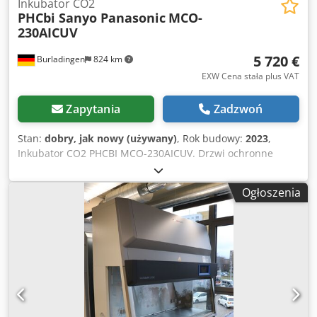
Inkubator CO2
PHCbi Sanyo Panasonic
MCO-
230AICUV
5 720 €
Burladingen
824 km
EXW Cena stała plus VAT
Zapytania
Zadzwoń
Stan:
dobry, jak nowy (używany)
, Rok budowy:
2023
,
Inkubator CO2 PHCBI MCO-230AICUV. Drzwi ochronne
(szklane, wewnętrzne). 4x perforowane półki z regulacją
wysokości. 1x wanna ociekowa. Dwedjwutx Nepfx Af Hja
Ogłoszenia
Możliwość zamknięcia na klucz. Wnętrze: stal nierdzewna.
Na kółkach. Wyświetlacz z panelem dotykowym. Nie
używany. W zestawie gwarancja funkcjonalna.