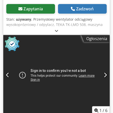
Zapytania
Zadzwoń
Stan:
używany
, Przemysłowy wentylator odciągowy
wysokopróżniowy / odpylacz, TEKA TK-LMD 508, maszyna
używana Producent: TEKA Absaug- und
Entsorgungstechnologien GmbH (Velen, Niemcy) –
Ogłoszenia
renomowany producent odciągów oraz technologii ochrony
środowiska Typ: TK-LMD 508 Numer fabryczny (Masch.-
Nr.): 00113963 Rok produkcji (Bauj.): 1999 Numer
referencyjny (AB): 8798 Klasa ochrony (Schutzart): IP 54
(odporność na pył i rozbryzgi wody) Wymiary całkowite: 370
x 380 x 740 mm Wydajność powietrza (Volumenstrom): 320
m³/h Maks. ciśnienie statyczne (max. stat. Pressung): 21
000 Pa (bardzo wysokie podciśnienie zasysania, także przez
cienkie przewody) Djdjzg Uw Ujpfx Af Hswa Moc silnika
(Motorleistung): 1,2 kW Prąd znamionowy (Nennstrom): 5,2
A Napięcie zasilania (Anschlussspannung): 230 V Napięcie
sterowania (Steuerspannung): 230 V Częstotliwość
(Frequenz): 50 Hz Rodzaj prądu (Stromart): 1Ph+N+PE
(jednofazowy, zasilanie ze standardowego gniazda
1
/
6