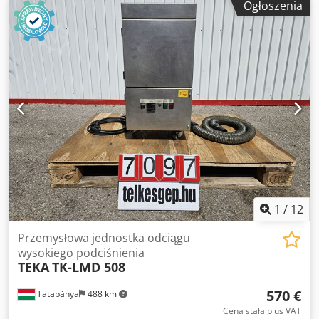
Ogłoszenia
jest całkowicie nowa i nieużywana. Djdpfoztmdyex Af Hswa
Rotor również jest nowy i nieużywany. Zarówno wirówka,
jak i rotor są nadal w oryginalnym opakowaniu. Idealna dla
laboratoriów poszukujących nowej, wysokiej jakości
wirówki Eppendorf, bez konieczności długiego oczekiwania
na dostawę nowego zamówienia. Model: Eppendorf 5425
Rotor: FA-24x2 Rok produkcji: 2025 Stan: Nowa, w
oryginalnym opakowaniu.
1
/
12
Przemysłowa jednostka odciągu
wysokiego podciśnienia
TEKA
TK-LMD 508
570 €
Tatabánya
488 km
Cena stała plus VAT