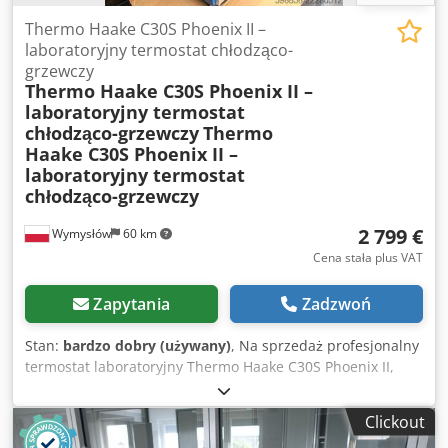
cenach. Dsdpfx Aexmhfref Hswa Wszystko jest w stanie
bardzo dobrym, niektóre sprzęty były tylko uruchomione by
Thermo Haake C30S Phoenix II –
zobaczyć jak pracują. Zapraszamy do kontaktu i obejrzenia
laboratoryjny termostat chłodząco-
sprzętu na miejscu w Polsce, województwo Warmińsko-
grzewczy
Thermo Haake C30S Phoenix II –
Mazurskie.
laboratoryjny termostat
chłodząco-grzewczy
Thermo
Haake C30S Phoenix II –
laboratoryjny termostat
chłodząco-grzewczy
2 799 €
Wymysłów
60 km
Cena stała plus VAT
Zapytania
Zadzwoń
Stan:
bardzo dobry (używany)
, Na sprzedaż profesjonalny
termostat laboratoryjny Thermo Haake C30S Phoenix II,
przeznaczony do precyzyjnego chłodzenia i ogrzewania
cieczy oraz stabilizacji temperatury. Urządzenie może
Clickout
pracować jako kąpiel termostatyczna lub cyrkulator do