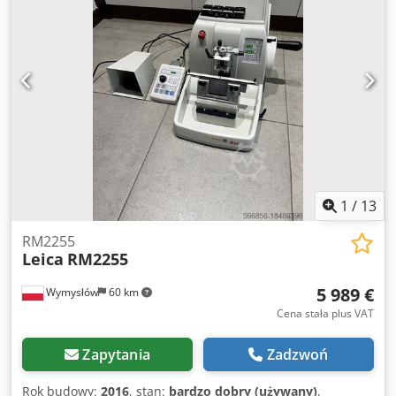
1
/
13
RM2255
Leica
RM2255
5 989 €
Wymysłów
60 km
Cena stała plus VAT
Zapytania
Zadzwoń
Rok budowy:
2016
, stan:
bardzo dobry (używany)
,