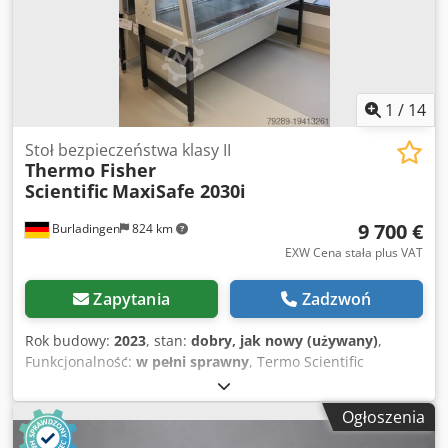
1
/
14
Stoł bezpieczeństwa klasy II
Thermo Fisher
Scientific
MaxiSafe 2030i
9 700 €
Burladingen
824 km
EXW Cena stała plus VAT
Zapytania
Zadzwoń
Rok budowy:
2023
, stan:
dobry, jak nowy (używany)
,
Funkcjonalność:
w pełni sprawny
, Termo Scientific
stanowisko bezpieczeństwa MaxiSafe 2030i. Klasa II.
Wersja z 3 filtrami. Segmentowany blat roboczy ze stali
Ogłoszenia
nierdzewnej. 4x gniazda 230V. Oświetlenie wewnętrzne.
Lampa UV lewa/prawa. Przepust kablowy: 8 cm (średnica).