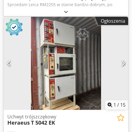
Sprzedam Leica RM2255 w stanie bardzo dobrym, po
przeglądach. Dwjdpfx Asvygd Rof Hja
Ogłoszenia
1
/
15
Uchwyt trójszczękowy
Heraeus
T 5042 EK