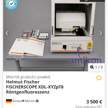
1
/
9
Miernik grubości powłok
Helmut Fischer
FISCHERSCOPE
XDL-XYZpT8
Röntgenfluoreszenz
3 500 €
Borken
842 km
Cena stała plus VAT