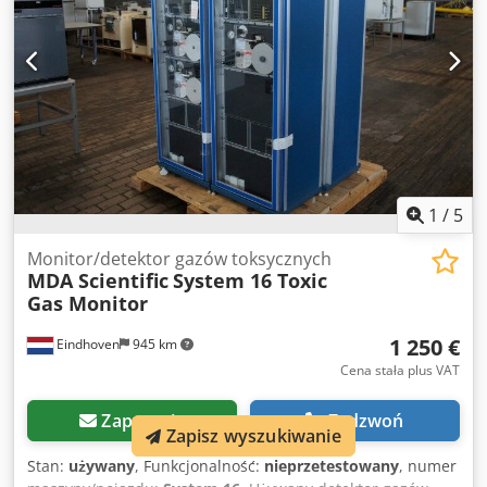
1
/
5
Monitor/detektor gazów toksycznych
MDA Scientific
System 16 Toxic
Gas Monitor
1 250 €
Eindhoven
945 km
Cena stała plus VAT
Zapytania
Zadzwoń
Zapisz wyszukiwanie
Stan:
używany
, Funkcjonalność:
nieprzetestowany
, numer