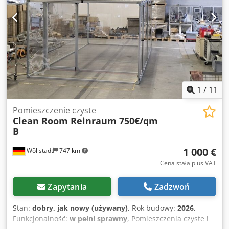
1
/
11
Pomieszczenie czyste
Clean Room Reinraum 750€/qm
B
1 000 €
Wöllstadt
747 km
Cena stała plus VAT
Zapytania
Zadzwoń
Stan:
dobry, jak nowy (używany)
, Rok budowy:
2026
,
Funkcjonalność:
w pełni sprawny
, Pomieszczenia czyste i