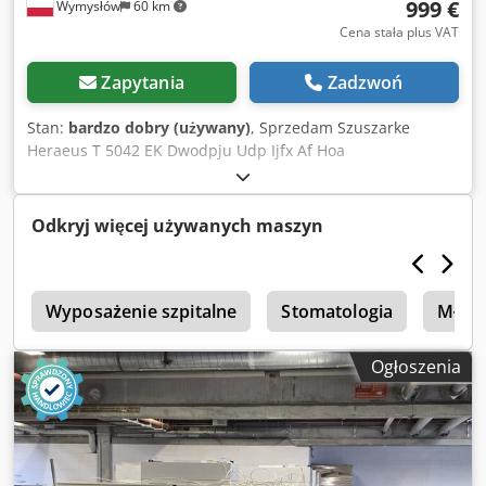
999 €
Wymysłów
60 km
Cena stała plus VAT
Zapytania
Zadzwoń
Stan:
bardzo dobry (używany)
, Sprzedam Szuszarke
Heraeus T 5042 EK Dwodpju Udp Ijfx Af Hoa
Odkryj więcej używanych maszyn
a
Wyposażenie szpitalne
Stomatologia
Młynk
Ogłoszenia