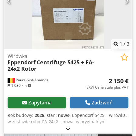
1
/
2
Wirówka
Eppendorf
Centrifuge 5425 + FA-
24x2 Rotor
2 150 €
Puurs-Sint-Amands
1 030 km
EXW Cena stała plus VAT
Zapytania
Zadzwoń
Rok budowy:
2025
, stan:
nowe
, Eppendorf 5425 – wirówka,
w zestawie rotor FA-24x2 – nowa, w oryginalnym
opakowaniu Na sprzedaż: wirówka Eppendorf 5425, wraz z
rotorem FA-24x2. Wyprodukowana w 2025 roku. Wirówka