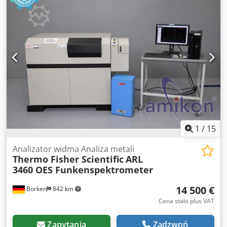
Wnętrze: stal nierdzewna. Klapka frontowa: uchylna +
zmotoryzowana. Skrzynka filtracyjna. Wymiary zewnętrzne
WxSxG: 223x190x88 cm. Wymiary wewnętrzne WxSxG:
77x180x60 cm. Wysokość robocza: 76 cm. Wyświetlacz z
panelem dotykowym. Dwedpfxswurkqs Af Hea
Podłokietniki. Nie używany. Cena netto zakupu: 19.401,61
€. Data zakupu: 04/2024.
1
/
15
Analizator widma Analiza metali
Thermo Fisher Scientific
ARL
3460 OES Funkenspektrometer
14 500 €
Borken
842 km
Cena stała plus VAT
Zapytania
Zadzwoń