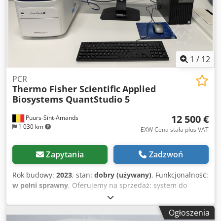
FISCHERSCOPE X-RAY XDL-XYZpT8 Oprogramowanie
Instrukcja obsługi Dodatkowe akcesoria zgodnie z
ilustracjami Zakres dostawy zgodny z ilustracją. Zmiany,
błędy i możliwość wcześniejszej sprzedaży zastrzeżone.
1
/
12
PCR
Thermo Fisher Scientific
Applied
Biosystems QuantStudio 5
12 500 €
Puurs-Sint-Amands
1 030 km
EXW Cena stała plus VAT
Zapytania
Zadzwoń
Rok budowy:
2023
, stan:
dobry (używany)
, Funkcjonalność:
w pełni sprawny
, Oferujemy na sprzedaż: system do
reakcji łańcuchowej polimerazy w czasie rzeczywistym
(Real-Time PCR) QuantStudio 5 firmy Applied Biosystems,
Ogłoszenia
będący częścią oferty Thermo Fisher Scientific. Urządzenie