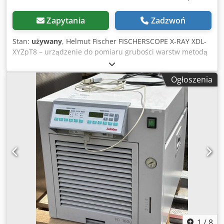
Zapytania
Zadzwoń
Stan:
używany
, Helmut Fischer FISCHERSCOPE X-RAY XDL-
XYZpT8 – urządzenie do pomiaru grubości warstw metodą
rentgenowskiej fluorescencji Producent: Helmut Fischer
GmbH + Co. KG, Niemcy Typ: XDL-XYZpT8 Model:
Ogłoszenia
FISCHERSCOPE X-RAY Typ urządzenia: Urządzenie do
pomiaru grubości warstw metodą rentgenowskiej
fluorescencji (XRF / RFA) Na sprzedaż używane urządzenie
do pomiaru grubości warstw metodą rentgenowskiej
fluorescencji firmy Helmut Fischer GmbH + Co. KG.
FISCHERSCOPE X-RAY nadaje się do bezkontaktowego
pomiaru grubości warstw i analizy materiałów metodą
rentgenowskiej fluorescencji (XRF/RFA). System jest
przeznaczony do pomiaru warstw funkcjonalnych, powłok
antykorozyjnych, a także różnych powłok metalicznych i
znajduje zastosowanie w kontroli jakości, galwanotechnice,
technologii powłok, badaniach i laboratoriach. Urządzenie
pochodzi z likwidacji magazynu i jest sprzedawane w
stanie „tak jak jest”, bez gwarancji i możliwości
1
/
8