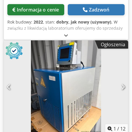
Informacja o cenie
Zadzwoń
Rok budowy:
2022
, stan:
dobry, jak nowy (używany)
, W
związku z likwidacją laboratorium oferujemy do sprzedaży
urządzenia laboratoryjne w stanie bardzo dobrym i
idealnym. Wszystkie sprzęty były użytkowane zgodnie z
Ogłoszenia
przeznaczeniem, regularnie serwisowane, w pełni sprawne
technicznie, gotowe do natychmiastowego użytku. W
ofercie m.in.: LC MS/MS, GC MS, ICP MS,
*Spektrofotometr*, *Wytrząsarki*, *Mineralizator*,
*System oczyszczania wody Millipore Milli-Q Direct 8*,
*Łaźnia wodna Laboplay W415B*, *Czasza grzejna*,
*Wyparka próżniowa*, *Waga Ohaus: Explorer
EX12001/M*, *Młynek kriogeniczny*, *Natryski
ratunkowe*, *Urządzenie do przygotowania próbek
Multitube Vortexer DVX 2500 VWR*, *Stacja pipetująca*,
*Wirówka* Brak dygestoriów. Z mebli tylko jedna wyspy. To
doskonała okazja dla instytucji badawczych, uczelni, firm z
branży biotechnologicznej, chemicznej i medycznej do
pozyskania wysokiej klasy wyposażenia w atrakcyjnych
1
/
12