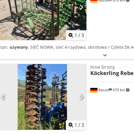
Kassel
670 km
1
/
3
Stan:
używany
, SIEĆ NOWA, sieć 4-rzędowa, obrotowa / Cjdetx Dk 
Inne brony
Köckerling
Rebel
Kassel
670 km
1
/
3