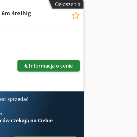
Ogłoszenia
 6m 4reihig
ięcej zdjęć
Informacja o cenie
ast sprzedać
€
*
wców
czekają na Ciebie