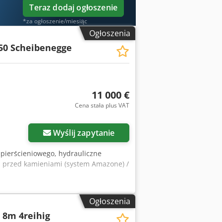
Teraz dodaj ogłoszenie
*za ogłoszenie/miesiąc
Ogłoszenia
50 Scheibenegge
11 000 €
Cena stała plus VAT
Wyślij zapytanie
 pierścieniowego, hydrauliczne
m przed kamieniami (system Amazone) /
Ogłoszenia
 8m 4reihig