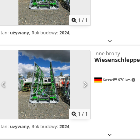
Zapytaj o w
1
/
1
Stan:
używany
, Rok budowy:
2024
,
Inne brony
Wiesenschleppe
Kassel
670 km
Zapytaj o w
1
/
1
Stan:
używany
, Rok budowy:
2024
,