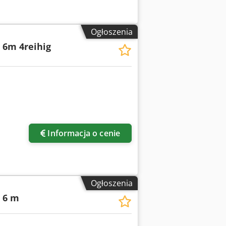
Ogłoszenia
 6m 4reihig
ięcej zdjęć
Informacja o cenie
Ogłoszenia
 6 m