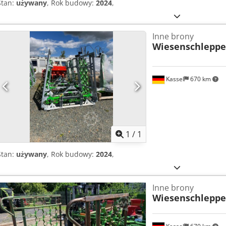
Stan:
używany
, Rok budowy:
2024
,
Inne brony
Wiesenschleppe
Kassel
670 km
Zapytaj o w
1
/
1
Stan:
używany
, Rok budowy:
2024
,
Inne brony
Wiesenschleppe