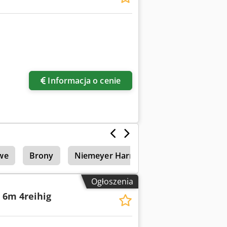
ięcej zdjęć
Informacja o cenie
we
Brony
Niemeyer Harrow
Amazone Dl 27
Ogłoszenia
 6m 4reihig