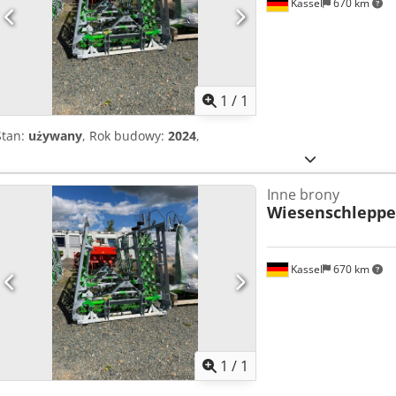
Kassel
670 km
Zapytaj o w
1
/
1
Stan:
używany
, Rok budowy:
2024
,
Inne brony
Wiesenschleppe
Kassel
670 km
Zapytaj o w
1
/
1