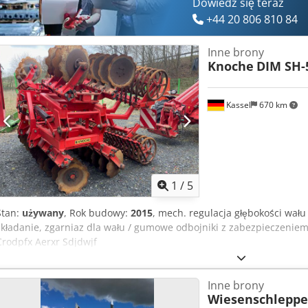
Dowiedz się teraz
+44 20 806 810 84
Inne brony
Knoche
DIM SH-
Kassel
670 km
1
/
5
Stan:
używany
, Rok budowy:
2015
, mech. regulacja głębokości wału
składanie, zgarniaz dla wału / gumowe odbojniki z zabezpieczenie
Crodpfx Aerxr Sdjdwjf
Inne brony
Wiesenschleppe