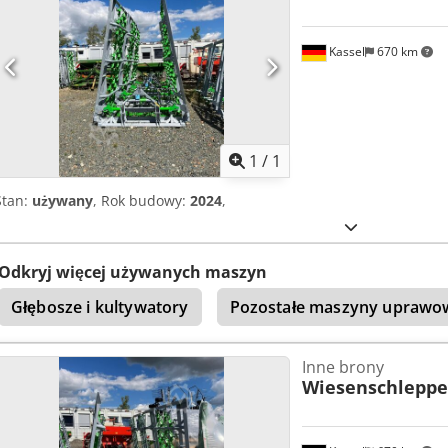
Kassel
670 km
Zapytaj o w
1
/
1
Stan:
używany
, Rok budowy:
2024
,
Odkryj więcej używanych maszyn
Głębosze i kultywatory
Pozostałe maszyny uprawo
Inne brony
Wiesenschleppe