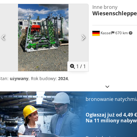
Inne brony
Wiesenschleppe
Kassel
670 km
Zapytaj o w
1
/
1
Stan:
używany
, Rok budowy:
2024
,
bronowanie natychmi
Ogłaszaj już od 4,49 
Na
11 miliony naby