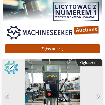
Wskaźnik głębokości wiercenia z podziałką mm dzięki
szybko przestawnemu pierścieniowi ograniczającemu
Regulacja wysokości głowicy wiertarskiej za pomocą
gazowego siłownika, płynna regulacja Djdpjzk N N Tofx
Aptskr Silnik 0,5 kW Dostępność: krótkoterminowa
Lokalizacja: 63934 Röllbach
Zgłoś aukcję
Ogłoszenia