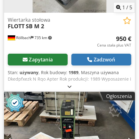
1
/
5
Wiertarka stołowa
FLOTT
SB M 2
950 €
Röllbach
735 km
Cena stała plus VAT
Zapytania
Zadzwoń
Stan:
używany
, Rok budowy:
1989
, Maszyna używana
Dkedpfxezk N Rqo Apter Rok produkcji: 1989 Wyposażenie i
dane techniczne: Wydajność wiercenia: 16/20 mm
(krótkotrwale 23 mm) Stożek Morse'a: MK 2 Wysięg: 245
Ogłoszenia
mm Głębokość wiercenia: 100 mm Średnica kolumny: 82
mm Powierzchnia stołu: 220 x 310 mm Moc silnika: 0,75 kW
Obroty wrzeciona: 340-530-900-1530-2400 obr/min Waga:
132 kg Dostępność: od ręki Miejsce składowania: 63934
Röllbach