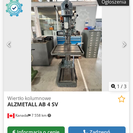
Ogłoszenia
wyłącznika krańcowego - Sterowanie dwuręczne dla
bezpieczeństwa - Poziome i pionowe mocowanie
obrabianego elementu za pomocą pedału nożnego
Dedpfed Rhy Dox Aptjkr - Tryb automatyczny lub ręczny -
Precyzyjna regulacja pozycji w osi Y - Stół roboczy
prawo/lewo ze skalą i składanymi ogranicznikami - Wersja
jako wiertarka wielowrzecionowa Chętnie przygotujemy dla
Państwa ofertę dostosowaną do indywidualnych potrzeb.
1
/
3
Wiertło kolumnowe
ALZMETALL
AB 4 SV
Kanada
7 558 km
Informacja o cenie
Zadzwoń