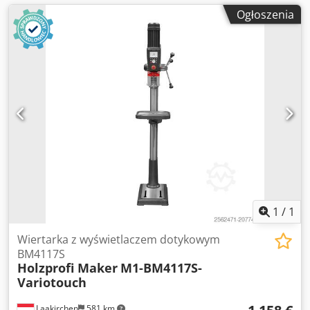
Ogłoszenia
1
/
1
Wiertarka z wyświetlaczem dotykowym
BM4117S
Holzprofi Maker
M1-BM4117S-
Variotouch
Laakirchen
581 km