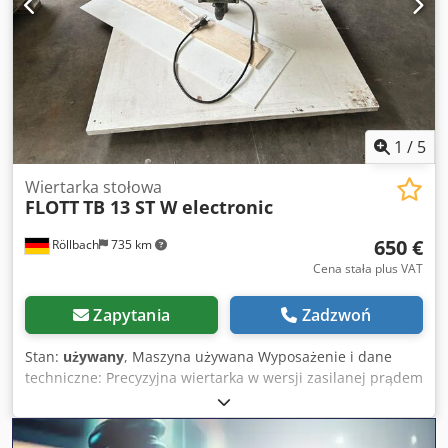
1
/
5
Wiertarka stołowa
FLOTT
TB 13 ST W electronic
650 €
Röllbach
735 km
Cena stała plus VAT
Zapytania
Zadzwoń
Stan:
używany
, Maszyna używana Wyposażenie i dane
techniczne: Precyzyjna wiertarka w wersji zasilanej prądem
zmiennym Bezstopniowa elektroniczna regulacja prędkości
obrotowej od 400 do 4500 obr/min Zdolność wiercenia w
stali i żeliwie 13/15 mm Głębokość wiercenia 60 mm