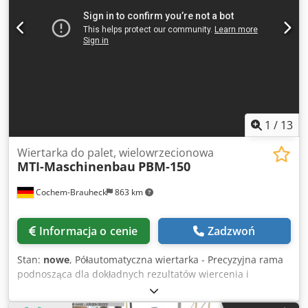
1
/
13
Wiertarka do palet, wielowrzecionowa
MTI-Maschinenbau
PBM-150
Cochem-Brauheck
863 km
Informacja o cenie
Zadzwoń
Stan:
nowe
, Półautomatyczna wiertarka - Precyzyjna rama
podnosząca dla dokładnych rezultatów wiercenia i
wysokich wymagań - Bezstopniowa regulacja głębokości
wiercenia z automatycznym powrotem za pomocą