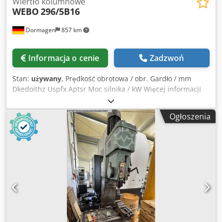
Wiertło kolumnowe
WEBO
296/5B16
Dormagen
857 km
Informacja o cenie
Zadzwoń
Stan:
używany
, Prędkość obrotowa / obr. Gardło / mm
Dkedoithz Uspfx Aptsr Moc silnika / kW Więcej informacji
pojawi się wkrótce.
Ogłoszenia