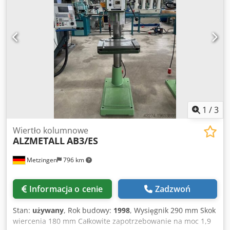
1
/
3
Wiertło kolumnowe
ALZMETALL
AB3/ES
Metzingen
796 km
Informacja o cenie
Zadzwoń
Stan:
używany
, Rok budowy:
1998
, Wysięgnik 290 mm Skok
wiercenia 180 mm Całkowite zapotrzebowanie na moc 1,9