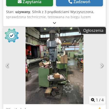
Zapytania
Zadzwoń
Stan:
używany
, Silnik z 3 prędkościami Wyczyszczona,
sprawdzona technicznie, testowana na biegu luzem
Używana Producent: Solid Dkedpfx Apew En H Aetor Typ: B
16 Nr maszyny: 532377 Mocowanie stożkowe MK Uchwyt
Ogłoszenia
wiertarski: wieńcowy/szybkozaciskowy; 2x szybkozaciskowy,
1x wieńcowy Wysięg: 250 mm Skok wrzeciona: 100 mm 21
zakresów obrotów od 200 do 2800 obr./min Silnik 3-
biegowy Oświetlenie Wielkość stołu: 330 mm x 330 mm
Imadło maszynowe Miejsce składowania: 97447
Gerolzhofen, załadowana luzem, nieopakowana
Przekazanie w stanie takim, jak oglądano Bez gwarancji i
rękojmi
1
/
4