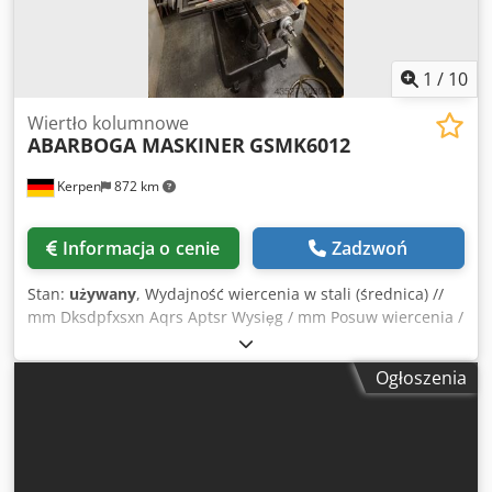
1
/
10
Wiertło kolumnowe
ABARBOGA MASKINER
GSMK6012
Kerpen
872 km
Informacja o cenie
Zadzwoń
Stan:
używany
, Wydajność wiercenia w stali (średnica) //
mm Dksdpfxsxn Aqrs Aptsr Wysięg / mm Posuw wiercenia /
mm ABARBOGA MASKINER GSMK6012 wiertarka stołowa
BEZ imadła
Ogłoszenia