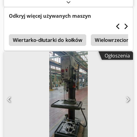
kW Dksdpfxjw D Hi Tj Aptor Opis wkrótce!
Odkryj więcej używanych maszyn
4
Wiertarko-dłutarki do kołków
Wielowrzecionowe
Ogłoszenia