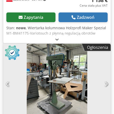
1 158 €
Cena stała plus VAT
Zapytania
Zadzwoń
Stan:
nowe
, Wiertarka kolumnowa Holzprofi Maker Spezial
M1-BM4117S-Variotouch z płynną regulacją obrotów
Bezszczotkowy silnik jest sterowany bezpośrednio, bez
napędu pasowego, bez utraty mocy! Sterowanie
Ogłoszenia
elektryczne za pomocą zintegrowanego chipu i systemu
programowego. Wyświetlacz dotykowy, urządzenie do
gwintowania, automatyczna funkcja start-stop przy
obsłudze wrzeciona, obroty prawe/lewe, oświetlenie LED i
laser krzyżowy. Stół wyjątkowo wytrzymały – także
odpowiedni do montażu imadeł. Dane techniczne: Moc
silnika: 1,6 kW (= 2 kW S6) Napięcie silnika: 230 V Stożek
wrzeciona: MK 3 Skok wrzeciona: 120 mm Dsdpfxex H Ukks
Aptjkr Uchwyt wiertarski: 3-16 mm Prędkości obrotowe:
150–3200 obr./min Średnica kolumny: 80 mm Wymiary
stołu: 345 x 345 mm Wymiary podstawy: 520 x 320 mm
Zakres odchyłu stołu: 90° lewo/prawo