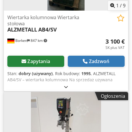
1
/
9
Wiertarka kolumnowa Wiertarka
stołowa
ALZMETALL
AB4/SV
3 100 €
Borken
847 km
SK plus VAT
Zapytania
Zadzwoń
Stan:
dobry (używany)
, Rok budowy:
1995
, ALZMETALL
AB4/SV – wiertarka kolumnowa Na sprzedaż używana
wiertarka kolumnowa ALZMETALL, model AB4/SV,
wyprodukowana w 1995 roku. Djdoznkyzjpfx Aptskr
Ogłoszenia
Maszyna przeznaczona jest do profesjonalnych prac
wiertniczych w warsztatach, zakładach produkcyjnych, przy
obróbce metali, podczas prac konserwacyjnych i w
przemyśle maszynowym. Dzięki solidnej konstrukcji nadaje
się również do regularnego użytku przemysłowego. Dane
produktu: Producent: ALZMETALL Model: AB4/SV Typ