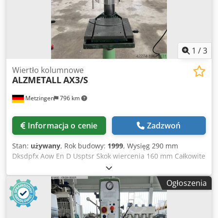
1
/
3
Wiertło kolumnowe
ALZMETALL
AX3/S
Metzingen
796 km
Informacja o cenie
Zadzwoń
Stan:
używany
, Rok budowy:
1999
, Wysięg 290 mm
Dksdpfx Aow En D Usptsr Skok wiercenia 160 mm Całkowite
zapotrzebowanie na moc 1,9 kW Opis wkrótce!
Ogłoszenia