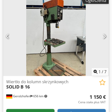
Ogłoszenia
przez nasz wykwalifikowany personel (w pełni sprawna).
Dane techniczne: - Wiertarka kolumnowa z napędem DVR -
Prędkość obrotowa 50 - 3.000 (5.500) obr./min - Bieg
lewy/prawy - Regulacja obrotów - Wysokość 1.794 mm,
szerokość 448 mm, głębokość 578 mm - Skok wrzeciona 152
mm - Wymiary stołu 419x419 mm - Silnik 2 KM (230 V) -
Uchwyt wiertarski z wieńcem zębatym 3 - 16 mm Dkjdpfx
Apexzf H Aotsr Maszyna znajduje się w A-8561 Söding i
może być obejrzana oraz odebrana w każdej chwili w
godzinach otwarcia. Sprzedaż zastrzeżona – maszyna
dostępna do momentu sprzedaży! Powiązane terminy:
wiertarka stojakowa, wiertarka kolumnowa, wiertarka
Numer referencyjny: DT58003 WYSYŁKA NIEMOŻLIWA!!!
1
/
7
Wiertło do kolumn skrzynkowych
SOLID
B 16
1 150 €
Gerolzhofen
656 km
Cena stała plus VAT