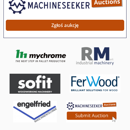
Multi Wrzeciona Wiertarki
Uchwyt Do Wiertarki
Zgłoś aukcję
Wbijarki Do Palet
Wielopila Z Podawaniem I Odbiorem
Wiertarka Do Papieru
Wiertarka Do Szkła
Wiertarka Do Szyn
Wiertarka Pozioma Do Drewna
Wiertarka Z Posuwem
Wiertła Do Głębokich Otworów
Wiertło Do Szlifierki