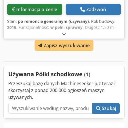
Informacja o cenie
Zadzwoń
Stan:
po remoncie generalnym (używany)
, Rok budowy:
2016
, Funkcjonalność:
w pełni sprawny
, Długość 1,50 m -
Sterowanie PLC Formaty do B4 Możliwe różne odległości
chwytaków Licznik przedwyborczy, licznik sumaryczny
Zapisz wyszukiwanie
Dedpfxoch Iv Ne Akvskr Możliwe sterowanie poprzez
odczyt (np. zmiana wiązki)
Używana Półki schodkowe
(1)
Przeszukaj bazę danych Machineseeker już teraz i
skorzystaj z ponad 200 000 ogłoszeń maszyn
używanych.
Szukaj