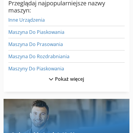
Przeglądaj najpopularniejsze nazwy
maszyn:
Inne Urządzenia
Maszyna Do Piaskowania
Maszyna Do Prasowania
Maszyna Do Rozdrabniania
Maszyny Do Piaskowania
Pokaż więcej
Maszyny Do Powlekania
Maszyny Do Spawania
Maszyny Do Szycia Przemysłowe
Maszyny Do Ukosowania
Maszyny Do Wycinania