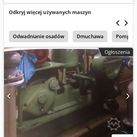
Odkryj więcej używanych maszyn
y
Odwadnianie osadów
Dmuchawa
Pompy 
Ogłoszenia