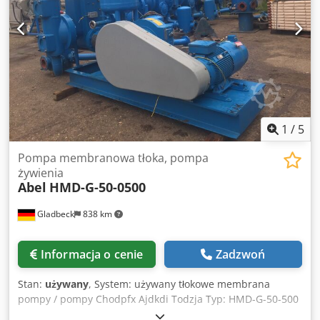
1
/
5
Pompa membranowa tłoka, pompa
żywienia
Abel
HMD-G-50-0500
Gladbeck
838 km
Informacja o cenie
Zadzwoń
Stan:
używany
, System: używany tłokowe membrana
pompy / pompy Chodpfx Ajdkdi Todzja Typ: HMD-G-50-500
Natężenie przepływu: 40,0 m3/h Ciśnienie: 1,6 MPa