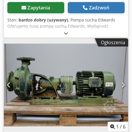
Zapytania
Zadzwoń
Stan:
bardzo dobry (używany)
, Pompa sucha Edwards
Oferujemy tutaj pompę suchą Edwards. Wydajność
boostera m³/h – 1800 Wydajność pompy wstępnej m³/h –
400 z intercoolerem Podłączenie: 380-460V, 3-fazowe, 50/60
Ogłoszenia
Hz Waga: 750 kg Typ: iF30k NRC322000R Chodpozfy N Hjfx
Adzsa Stan: używana (Zastrzegamy sobie prawo do zmian i
pomyłek w danych technicznych!) Na dodatkowe pytania
chętnie odpowiemy telefonicznie.
1
/
6