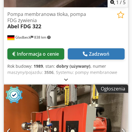
1
/
5
Pompa membranowa tłoka, pompa
FDG żywienia
Abel
FDG 322
Gladbeck
838 km
Informacja o cenie
Zadzwoń
Rok budowy:
1989
, stan:
dobry (używany)
, numer
maszyny/pojazdu:
3506
, Systemu: pompy membranowe
tłoka Producent: Abel Typ: FDG 322 Numer maszyny: 3506
Rok budowy: 1989 Wydajność: 15 m3 Ciśnienie: 15 bar
Ogłoszenia
Silnik: BBC, 11 kW, 50 Hz Chedpfxjdkdi Eo Adzsa