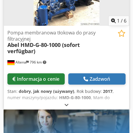
1
/
6
Pompa membranowa tłokowa do prasy
filtracyjnej
Abel
HMD-G-80-1000 (sofort
verfügbar)
Altena
796 km
Informacja o cenie
Zadzwoń
Stan:
dobry, jak nowy (używany)
, Rok budowy:
2017
,
numer maszyny/pojazdu:
HMD-G-80-1000
, Mam do
zaoferowania natychmiast dostępny, jak nowy tłokowo-
membranowy pompę Abel, typ HMD-G-80-1000, wykonanie
żeliwne, rok produkcji 2017, właśnie całkowicie
wyremontowana i nowo lakierowana. Wydajność maks. 70
m3/h, ciśnienie maks. 15 bar, silnik 30 kW, kompletna z