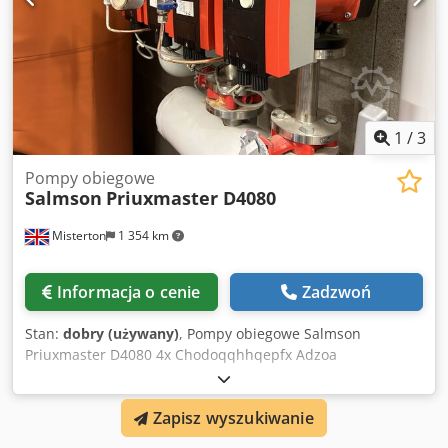
1
/
3
Pompy obiegowe
Salmson
Priuxmaster D4080
Misterton
1 354 km
Informacja o cenie
Zadzwoń
Stan:
dobry (używany)
, Pompy obiegowe Salmson
Priuxmaster D4080 4x Chodoqqhhqepfx Adzoa
Zapisz wyszukiwanie