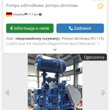
Pompa odśrodkowa, pompa obrotowa
Hövelhof
717 km
Informacja o cenie
Zadzwoń
Stan:
niesprawdzony (używany)
, Pompa obrotowa (PU 115)
Codpfx Aod Nd Ukjdzoha Długość/Szerokość/Wysokość: 1,
15m x 0, 40m x 0,65 m Waga: 165kg Moc silnika: brak
informacji prędkość obrotowa: 1400 w Zakres wydajności:
Ogłoszenia
36 w HM: 30