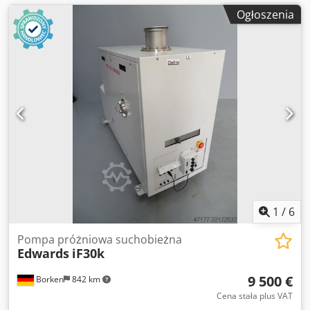
Ogłoszenia
1
/
6
Pompa próżniowa suchobieżna
Edwards
iF30k
9 500 €
Borken
842 km
Cena stała plus VAT