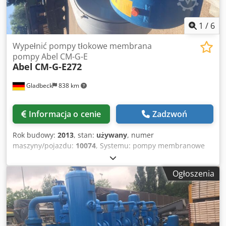
1
/
6
Wypełnić pompy tłokowe membrana
pompy Abel CM-G-E
Abel
CM-G-E272
Gladbeck
838 km
Informacja o cenie
Zadzwoń
Rok budowy:
2013
, stan:
używany
, numer
maszyny/pojazdu:
10074
, Systemu: pompy membranowe
tłoka Producent: Abel Typ: CM G E272 Nr producenta:
10074 Rok produkcji: 2013 Wydajność: 15 m3/h Ciśnienie:
Ogłoszenia
1.00 MPa Cedpfxodkdi Ns Adzsha Silnik: 7,5 kW, 50 Hz