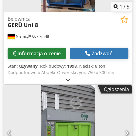
1
/
5
Belownica
GERÜ
Uni 8
Niemcy
607 km
Informacja o cenie
Zadzwoń
Stan:
używany
, Rok budowy:
1998
, Nacisk: 8 ton
Dodpoufudwofx Abqekr Otwór skrzyni: 750 x 500 mm
Głębokość skrzyni: 450 mm Materiał: karton, plastik - karton
Rozmiar wkładki: 690 x 500 mm Napięcie: 230 / 50 V / Hz
Ogłoszenia
Wymiary transportowe maszyny: 900 x 600 x 2150 mm