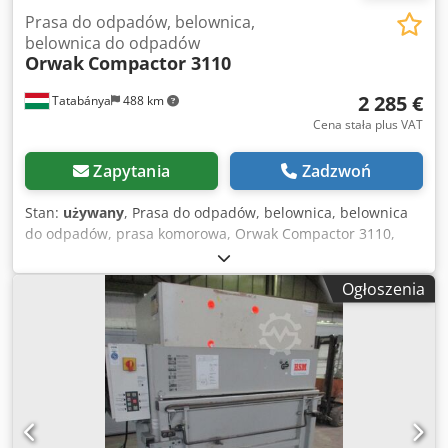
Prasa do odpadów, belownica,
belownica do odpadów
Orwak
Compactor 3110
2 285 €
Tatabánya
488 km
Cena stała plus VAT
Zapytania
Zadzwoń
Stan:
używany
, Prasa do odpadów, belownica, belownica
do odpadów, prasa komorowa, Orwak Compactor 3110,
maszyna używana Producent: ORWAK (Sävsjö, Szwecja)
Typ: Compactor 3110 Nr seryjny: 105441 Dkjdjy S Ui Dopfx
Ogłoszenia
Abqjr Nr produktu: 4903110-00 Wymiary całkowite: 865 x
680 x 2050 mm -Siła nacisku: 4 t -Rok produkcji: 2011-11 -
Napięcie: 230 V -Częstotliwość: 50 Hz -Moc: 1,1 kW -Prąd:
8,9 A -Waga: 340 kg