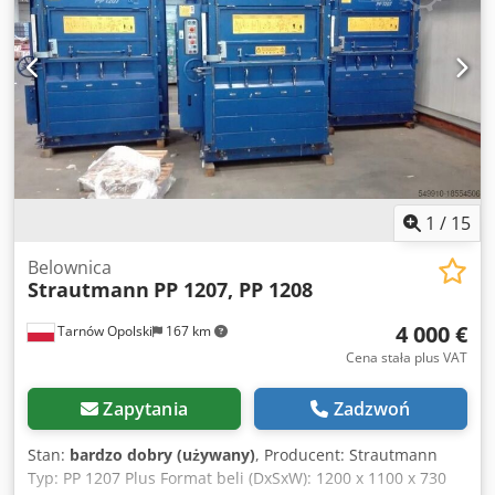
1
/
15
Belownica
Strautmann
PP 1207, PP 1208
4 000 €
Tarnów Opolski
167 km
Cena stała plus VAT
Zapytania
Zadzwoń
Stan:
bardzo dobry (używany)
, Producent: Strautmann
Typ: PP 1207 Plus Format beli (DxSxW): 1200 x 1100 x 730