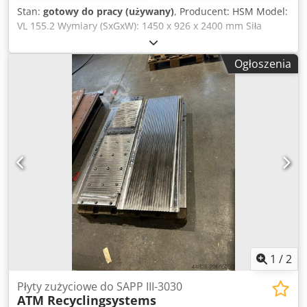
Stan:
gotowy do pracy (używany)
, Producent: HSM Model:
VL 155.2 Wymiary (SxGxW): 1450 x 926 x 2400 mm Siła
nacisku: 16 t Djdpfjv Ai Tgsx Abqskr Otwór do napełniania:
1100 - 590 mm Przestrzeń napełniania - 1100 - 700 x 1130
Ogłoszenia
mm Rozmiar beli: 1100x700x950 mm Waga beli: 110 - 200
kg Podłączenie: 400 V / 50 Hz Moc napędu: 4 kW Prąd
znamionowy: 8,5A Wiązanie: 4-krotne w pionie Wydajność
pionowa: 4 - 8 bel/godz. Masa maszyny: 940 kg Rok 2001-
2005
1
/
2
Płyty zużyciowe do SAPP III-3030
ATM Recyclingsystems