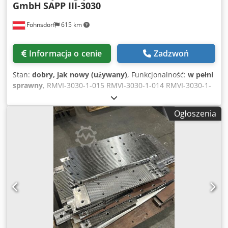
GmbH
SAPP III-3030
Fohnsdorf
615 km
Informacja o cenie
Zadzwoń
Stan:
dobry, jak nowy (używany)
, Funkcjonalność:
w pełni
sprawny
, RMVI-3030-1-015 RMVI-3030-1-014 RMVI-3030-1-
013 RMVI-3030-1-012 RMVI-3030-1-011 Dodpsxy Imisfx
Abqokr MR-2002-4-27
Ogłoszenia