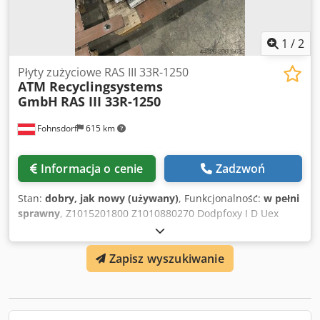
1
/
2
Płyty zużyciowe RAS III 33R-1250
ATM Recyclingsystems
GmbH
RAS III 33R-1250
Fohnsdorf
615 km
Informacja o cenie
Zadzwoń
Stan:
dobry, jak nowy (używany)
, Funkcjonalność:
w pełni
sprawny
, Z1015201800 Z1010880270 Dodpfoxy I D Uex
Abqekr itd.
Zapisz wyszukiwanie