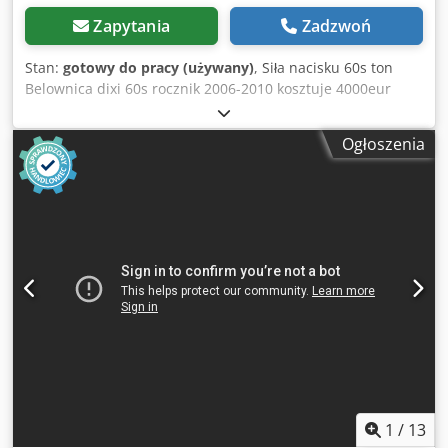
Zapytania
Zadzwoń
Stan:
gotowy do pracy (używany)
, Siła nacisku 60s ton
Belownica dixi 60s rocznik 2006-2010 kosztuje 4000eur
ROCZNIK 2017-2019 kosztuje 5000eur Dksdpfx Aora
Nqhsbqjr wymiar belki 120 x 80 x 110cm wymiar prasy
Ogłoszenia
1900 x 1400 x 2200 - wysokość waga prasy ok 2430kg waga
belki do 500kg podgrzewanie oleju silnik 7,5kw Belownica
Nowa powystawowa kosztuje 11 000eur
1
/
13