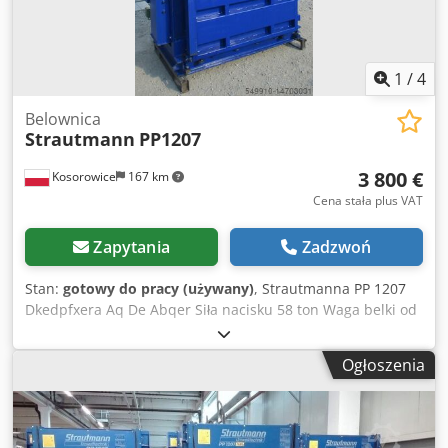
1
/
4
Belownica
Strautmann
PP1207
3 800 €
Kosorowice
167 km
Cena stała plus VAT
Zapytania
Zadzwoń
Stan:
gotowy do pracy (używany)
, Strautmanna PP 1207
Dkedpfxera Aq De Abqer Siła nacisku 58 ton Waga belki od
400-500kg w zaleznosci od materiału Silnik 4KW Format
beli (DxSxW): 1200 x 700 x 800 mm Otwór do napełniania:
Ogłoszenia
1145 x 430 mm Wymiary zewnętrzne (DxSxW): 1844 x 1067
x 2868 mm Otwór do napełniania: 1145 x 430 mm
Wysokość transportowa: 2500 mm waga belownicy ok. 2300
kg