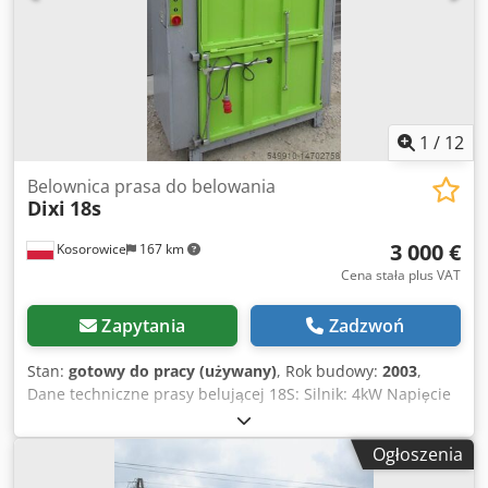
1
/
12
Belownica prasa do belowania
Dixi
18s
3 000 €
Kosorowice
167 km
Cena stała plus VAT
Zapytania
Zadzwoń
Stan:
gotowy do pracy (używany)
, Rok budowy:
2003
,
Dane techniczne prasy belującej 18S: Silnik: 4kW Napięcie
przyłączeniowe: 400/50 V/Hz Siła nacisku: maks. 180 kN
Czas cyklu: 22 s Czas prasowania: 12 s Dkedpfx Aora
Ogłoszenia
Aghobqor Otwór do napełniania szer. x wys.: 107 x 62 cm
wysokość w. Podłoga: 98 cm Wyrzucona bela* szer. x wys. x