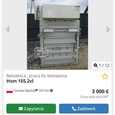
gł.: ok. 110 x 70 x 70-80 cm Masa beli: maks. 120 - 180 kg
Wymiary szer. x gł. x wys.: 152 x 95 x 197 cm Waga 850kg
Rocznik 2003-2005 kosztuje 3000 eur Rocznik 2006-2009
kosztuje 3500 eur Rocznik 2010-2013 kosztuje 4500 eur
Rocznik 2016-2018 kosztuje 5000 eur
1
/
12
Belownica , prasa do belowania
Hsm
155.2vl
3 000 €
Tarnów Opolski
167 km
Cena stała plus VAT
Zapytania
Zadzwoń