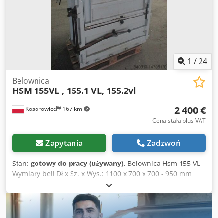
1
/
24
Belownica
HSM
155VL , 155.1 VL, 155.2vl
2 400 €
Kosorowice
167 km
Cena stała plus VAT
Zapytania
Zadzwoń
Stan:
gotowy do pracy (używany)
, Belownica Hsm 155 VL
Wymiary beli Dł x Sz. x Wys.: 1100 x 700 x 700 - 950 mm
Waga beli: 2000 – 250 kg (Karton) Dane techniczne: Dł x Sz
x Wys: 1470 x 940 x 2259 / 2439 mm Waga: 950 kg Siła
nacisku 16 ton Zasilanie: 400 V (trzy fazy) Moc silnika: 4 kW
Wyrzutnik beli Belownica Hsm 155.1 VL siła nacisku 18 ton