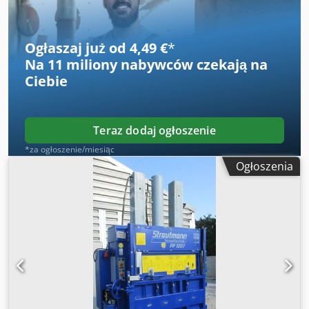
Dksdpfx Ajra Nrmsbqjr Cena belownicy Hsm 155.1 VL -
2600eur Belownica Hsm 155.2 vl siła nacisku 16 ton Cena
belownicy hsm 155.2 vl - 2800eur
Ogłaszaj już od 4,49 €
*
Na
11 miliony nabywców
czekają na
Ciebie
Teraz dodaj ogłoszenie
*za ogłoszenie/miesiąc
Ogłoszenia