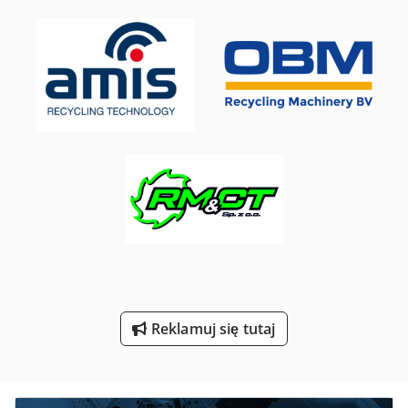
Prasa Do Szynek
Prasy Do Gięcia
Prasy Do Tłoczenia
Przecinak Do Prętów
Przyrząd Do Szlifowania
Pudełka Do Przechowywania
Pudełko Do Przechowywania
Sprzęt Do Piaskowania
Urządzenia Do Pakowania
Reklamuj się tutaj