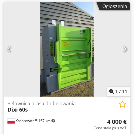
Ogłoszenia
1
/
11
Belownica prasa do belowania
Dixi
60s
4 000 €
Kosorowice
167 km
Cena stała plus VAT