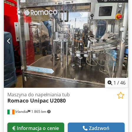
spełniać najwyższe standardy jakości opakowań przy
maksymalnej wydajności operacyjnej. Tubki plastikowe i
laminowane można zgrzewać za pomocą opatentowanego
systemu zgrzewania gorącym powietrzem firmy Norden.
Codpev Hxu Ujfx Apvjrf Rok: 2006 Model:700 Kluczowe
informacje: – Wydajność produkcyjna: 70 tpm – Objętość
napełniania: 1-300 ml – Długość tuby: 50-250 mm –
Średnica tuby: 10-60 mm – System podawania: kaseta –
Dysza napełniająca typu blow-off - W pełni sprawny
1
/
46
Maszyna do napełniania tub
Romaco Unipac
U2080
Irlandia
1 865 km
Informacja o cenie
Zadzwoń