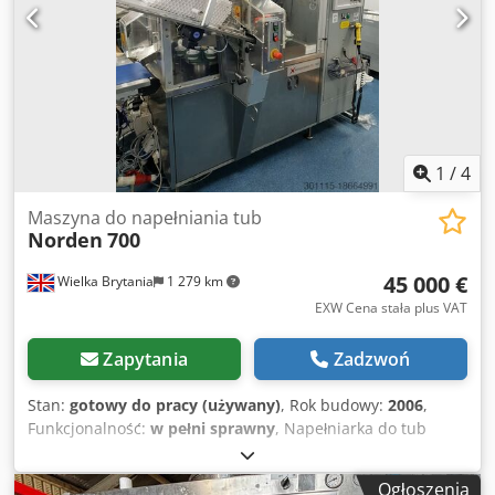
chłodniczy Vulcanic Vulcatherm (rok: 2004) – 3,5 kW (10°C –
35°C) / Temperatura wyjściowa: maks. 25°C – min. 3°C
Cedpfxex R D Exj Apverf Przepływ laminarny Wymiary
maszyny: 135 x 190 x 210 cm Waga: 2 400 kg Części
zamienne sprzedawane z maszyną. Wybór spośród dwóch
formatów – inne formaty dostępne opcjonalnie. Pełna
dokumentacja dostępna Dostępne wideo z pracy maszyny
1
/
4
Maszyna do napełniania tub
Norden
700
45 000 €
Wielka Brytania
1 279 km
EXW Cena stała plus VAT
Zapytania
Zadzwoń
Stan:
gotowy do pracy (używany)
, Rok budowy:
2006
,
Funkcjonalność:
w pełni sprawny
, Napełniarka do tub
plastikowych Norden 700 Zapewnia wydajność do 70 tubek
na minutę i jest zaprojektowana i wyprodukowana tak, aby
Ogłoszenia