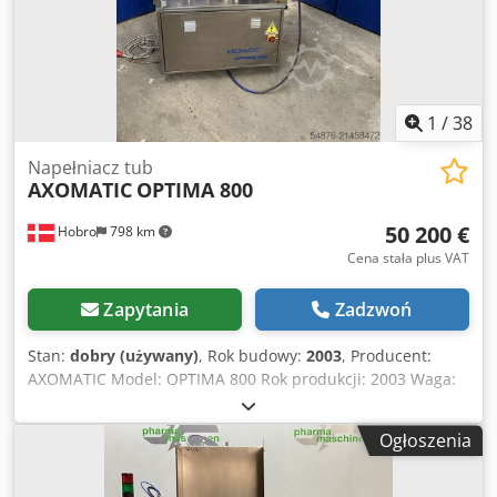
1
/
38
Napełniacz tub
AXOMATIC
OPTIMA 800
50 200 €
Hobro
798 km
Cena stała plus VAT
Zapytania
Zadzwoń
Stan:
dobry (używany)
, Rok budowy:
2003
, Producent:
AXOMATIC Model: OPTIMA 800 Rok produkcji: 2003 Waga:
700 kg Wymiary: (D x S x W) 2,20 x 1,10 x 2,10 m Opis
produktu: Automatyczna tubiarka-zgrzewarka z
Ogłoszenia
dozownikiem objętościowym do produktów płynnych,
lepkich, gęstych oraz past. Wyposażenie: - Automatyczne
podawanie tub do zasobnika. - Stanowisko centrowania