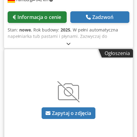
50 cykli/minutę; Zakres napełniania: 1-120ml; Dokładność:
±1%; Średnica rury: 10-28 mm (na każdą średnicę rury
wymagane jest jedno koryto); Długość rurki: 50-180mm;
Informacja o cenie
Zadzwoń
Liczba głowic napełniających: 1; Pojemność pojemnika
magazynowego: 40L; części mające kontakt z produktem
Stan:
nowe
, Rok budowy:
2025
, W pełni automatyczna
wykonane są ze stali nierdzewnej 316L; Napięcie zasilania:
napełniarka tub pastami i płynami. Zazwyczaj do
220/380V, pobór mocy: 3,1kW; Sprężone powietrze: 0,4-
kosmetyków takich jak makijaż, kremy, produkty do
0,6MPa; Wymiary maszyny: Dł. 1950 x szer. 750 x wys. 1850
pielęgnacji ogólnej takie jak żel pod prysznic, szampon do
mm; Masa maszyny: 900kg. Cjdpfev Nldhex Apvjrf Prosimy
Ogłoszenia
włosów, żel do włosów, pasta do zębów, krem z filtrem
pamiętać, że nasze nowe ceny są często niższe od zwykle
przeciwsłonecznym itp. Nadaje się do gotowych tub
stosowanych cen. Po prostu zapytaj i powiedz nam, jakie
(zamkniętych pokrywką) wykonanych z plastiku. W pełni
zadanie związane z pakowaniem masz do wykonania. -
automatyczne podawanie, wyrównywanie probówek (obrót
Zazwyczaj w magazynie dostępnych jest od ręki 30-50
w korycie) na podstawie oznaczeń nadrukowanych na
różnych nowych maszyn. Ponadto oferujemy bardzo krótkie
tubach oraz napełnianie i zamykanie probówek. Przed
terminy realizacji zamówień, wynoszące około 3 tygodni w
napełnieniem rurkę płucze się powietrzem, aby zapobiec
przypadku maszyn wyprodukowanych według specyfikacji
zanieczyszczeniu. Funkcja „brak rurki, brak napełnienia”
klienta. - Wszystkie maszyny dostępne są z pełną
jest również standardem. W zestawie znajduje się układ
gwarancją.
Zapytaj o zdjęcia
chłodzenia wodnego, drukarka partii/daty oraz jednostka
dozująca, składająca się z pneumatycznej pompy tłokowej i
zbiornika magazynowego z czujnikiem poziomu.
Sterowanie PLC, obsługa za pomocą ekranu dotykowego.