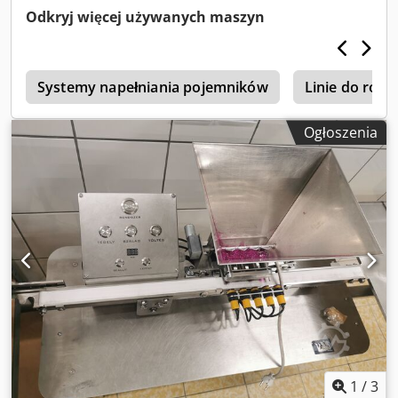
wykonany na zamówienie. W pełni sprawny. Wyposażony w
Odkryj więcej używanych maszyn
liczne opcje regulacji.
t
Systemy napełniania pojemników
Linie do roz
Ogłoszenia
1
/
3