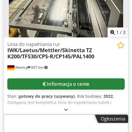
1
/
3
Linia do napełniania rur
IWK/Laetus/Mettler/Skinetta
TZ
K200/TFS30/CPS-R/CP145/PAL1400
Niemcy
607 km
Informacja o cenie
Stan:
gotowy do pracy (używany)
, Rok budowy:
2022
,
Dostępna jest kompletna linia do napełniania tubek i
pakowania maści. 1) Podajnik tubek IWK TZK 200, rok
produkcji: 1991. 2) Maszyna do napełniania tubek IWK TFS
Ogłoszenia
30, rok produkcji: 1991. 3) Kartoniarka IWK CPS-R, rok
produkcji: 1991. 4) Serializator Laetus MV-70-F-130-TL, rok