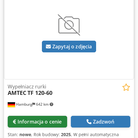
produkcji: 2019. 5) Waga kontrolna Mettler & Toledo C3570,
rok produkcji: 2019. 6) Pakowarka wiązek Kiener ASK 450,
rok produkcji: 1993. 7) Pakowarka skrzynek Skinetta PAL
145, rok produkcji: 1997. 8) Paletyzator Skinetta PAL 1400,
rok produkcji: 1997. 9) Pozioma maszyna do laminarnego
przepływu Marchhart LF-ZP-Horizontal, rok produkcji: 2020.
10) Przenośnik rolkowy akumulacyjny RBS 140, rok
Zapytaj o zdjęcia
produkcji: 1998. 11) Pompa maści Netzsch
BEF200/NM045BH, rok produkcji: 2022. Dokumentacja jest
dostępna. Możliwa jest inspekcja na miejscu. Cjdpfx Ajuf T
Nlepverf
Wypełniacz rurki
AMTEC
TF 120-60
Hamburg
642 km
Informacja o cenie
Zadzwoń
Stan:
nowe
, Rok budowy:
2025
, W pełni automatyczna