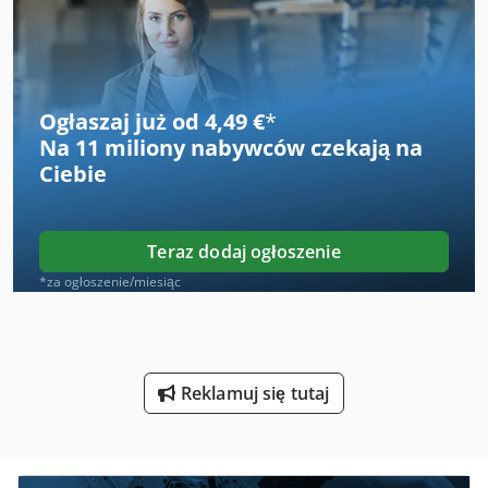
Maszyna Do Rur
Maszyna Do Rysowania Rur
Maszyny Do Forniru
Ogłaszaj już od 4,49 €
*
Na
11 miliony nabywców
czekają na
Maszyny Do Napełniania
Ciebie
Maszyny Do Napełniania Dawki
Maszyny Do Oklejania
Teraz dodaj ogłoszenie
Maszyny Do Piaskowania
*za ogłoszenie/miesiąc
Maszyny Do Powlekania
Maszyny Do Szlifowania Rur
Reklamuj się tutaj
Maszyny Do Ukosowania
Narzędzia Do Drewna