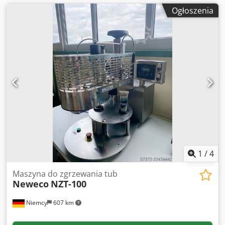
Ogłoszenia
1
/
4
Maszyna do zgrzewania tub
Neweco
NZT-100
Niemcy
607 km