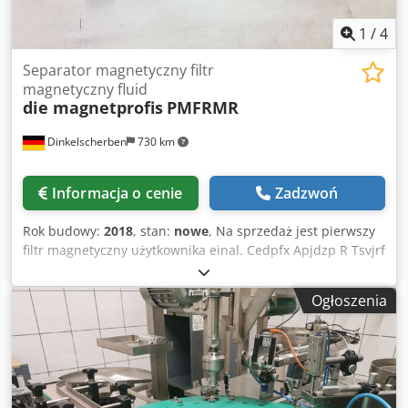
1
/
4
Separator magnetyczny filtr
magnetyczny fluid
die magnetprofis
PMFRMR
Dinkelscherben
730 km
Informacja o cenie
Zadzwoń
Rok budowy:
2018
, stan:
nowe
, Na sprzedaż jest pierwszy
filtr magnetyczny użytkownika einal. Cedpfx Apjdzp R Tsvjrf
Uszczelnione 9 szt Magnetfitlerstäbe, tym
Reinigugnsfunktion.
Ogłoszenia