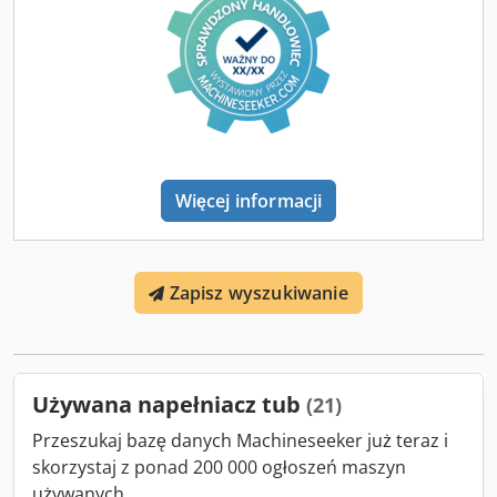
poprzez przemiennik częstotliwości, złożony mechanizm
otwierający do indeksowania i pozycjonowania oraz
najnowszy międzynarodowy mechanizm składania i
zamykania. Maszyna znajduje szerokie zastosowanie w
przemyśle kosmetycznym, chemicznym, klejowym oraz
spożywczym. Cjdjxum Alopfx Apvjrf
Więcej informacji
Zapisz wyszukiwanie
Używana napełniacz tub
(21)
Przeszukaj bazę danych Machineseeker już teraz i
skorzystaj z ponad 200 000 ogłoszeń maszyn
używanych.