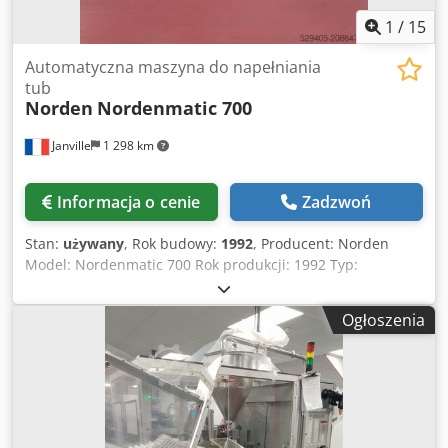
1
/
15
Automatyczna maszyna do napełniania
tub
Norden
Nordenmatic 700
Janville
1 298 km
Informacja o cenie
Zadzwoń
Stan:
używany
, Rok budowy:
1992
, Producent: Norden
Model: Nordenmatic 700 Rok produkcji: 1992 Typ:
Automatyczna maszyna do napełniania i zamykania tubek
Wydajność: maksymalnie 70 tubek Objętość napełniania: 1
Ogłoszenia
- 300 ml Dokładność dozowania: +/- 0,1-0,5% Zakres
rozmiarów tubek: długość: 50-250 mm / średnica: Ø 10-50
mm Podawanie pustych tubek: automatyczne System
czyszczenia i orientacji tubek z silnikiem krokowym Moduł
zamykający: HA – gorące powietrze Liczba stanowisk: 22
sztuki Podajnik produktu + pompa dozująca Agregat