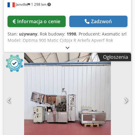
Janville
1 298 km
Informacja o cenie
Zadzwoń
Stan:
używany
, Rok budowy:
1998
, Producent: Axomatic srl
Model: Optima 900 Matic Cjdpjx R Arkefx Apverf Rok
produkcji: 1998 Typ: Napełniarka do plastikowych tub
Maksymalna wydajność: 70 szt./min Zakres dozowania: 2
Ogłoszenia
ml - 300 ml Maks. długość tubki: 280 mm z nakrętką
Średnica tubki: 10 mm - 60 mm Moc: 7 kW Prąd: 18 A