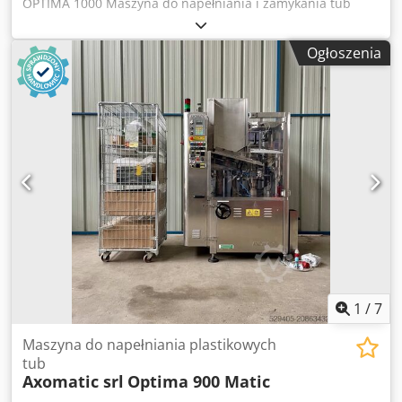
OPTIMA 1000 Maszyna do napełniania i zamykania tub
Maksymalna wydajność: ok. 50 tub/min., czyli ok. 3000
(tuby plastikowe) Ta kompaktowa maszyna osiąga
tub/godz. - Całkowita moc: 5,5 kW, 380V - Zużycie
wydajność do 70 plastikowych tub/min i służy do
powietrza: 6 bar - Zużycie wody: 4 l/godz.
Ogłoszenia
napełniania oraz zamykania tub. Maszyna, przy
odpowiednich zestawach formatowych i pompach, może
pracować w następującym zakresie: Średnica tuby: 10 - 60
mm Długość tuby: do 280 mm Objętość napełniania: 2 - 300
ml Maszyna oferowana jest z następującymi częściami
formatowymi: Uchwyt tuby do tub plastikowych Ø 35 mm i
48 mm Cjdpfx Aox Rqlfepvorf Producent: Optima Rok
produkcji: 1999 Wymiary: ok. 180 x 160 x 240 cm
1
/
7
Maszyna do napełniania plastikowych
tub
Axomatic srl
Optima 900 Matic