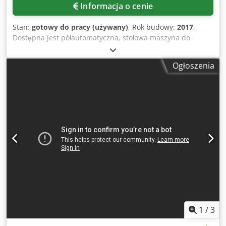
Informacja o cenie
Stan:
gotowy do pracy (używany)
, Rok budowy:
2017
,
Dostępna jest półautomatyczna, stołowa maszyna do
zgrzewania tub Neweco. Materiały, z których wykonane są
tuby: LDPE/HDPE/PE/PP/laminat, maks. średnica tuby: 50
Ogłoszenia
mm, maks. długość tuby: 250 mm, maks. wydajność
zgrzewania: ok. 720 tub/h, wymiary maszyny X/Y/Z: ok. 600
mm/800 mm/800 mm, waga: ok. 70 kg, szacunkowy stan
licznika: ok. 80000 tub. Dostępna jest dokumentacja.
Możliwa jest inspekcja maszyny w miejscu jej lokalizacji.
Cedjzpyymspfx Apvsrf
1
/
3