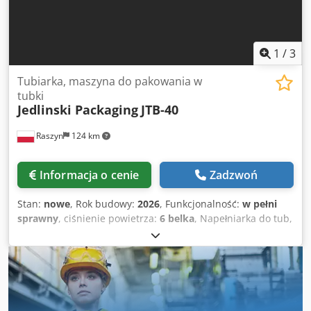
1
/
3
Tubiarka, maszyna do pakowania w
tubki
Jedlinski Packaging
JTB-40
Raszyn
124 km
Informacja o cenie
Zadzwoń
Stan:
nowe
, Rok budowy:
2026
, Funkcjonalność:
w pełni
sprawny
, ciśnienie powietrza:
6 belka
, Napełniarka do tub,
tubiarka automatyczna, maszyna do napełniania tub,
dozowanie serwo, pakowanie kosmetyków, zamykarka tub,
maszyna farmaceutyczna, zgrzewarka do tub. Credok
Abyvjpfx Apvjf Wydajność do 40 tub na minutę Doza od
5ml do 270ml Średnica tub od 19mm do 50mm Wysokość
tub od 70mm do 210mm Wykonana w Polsce W cenie jeden