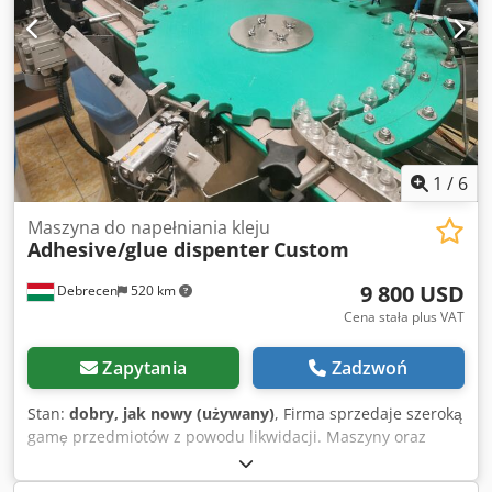
1
/
6
Maszyna do napełniania kleju
Adhesive/glue dispenter
Custom
9 800 USD
Debrecen
520 km
Cena stała plus VAT
Zapytania
Zadzwoń
Stan:
dobry, jak nowy (używany)
, Firma sprzedaje szeroką
gamę przedmiotów z powodu likwidacji. Maszyny oraz
różne artykuły! Sprawdź także moje pozostałe ogłoszenia!
Cedpfxey Ahixj Apvsrf Do sprzedaży: dyspenser kleju