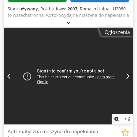
Stan:
używany
, Rok budowy:
2007
, Romaco Unipac U2080
to wszechstronna, wysokowydajna maszyna do napełniania
i zamykania tub, przeznaczona do produktów
farmaceutycznych, kosmetycznych i chemicznych. Pracuje
Ogłoszenia
z prędkością mechaniczną 80 tub na minutę, posiada 9
stacji roboczych i obsługuje tuby o średnicach od 10 do 50
mm oraz długościach od 60 do 220 mm, zapewniając
elastyczne i precyzyjne napełnianie. Kluczowe cechy i dane
techniczne: Typ maszyny: Automatyczna maszyna do
napełniania i zamykania tub. Crodpfxsyvuhno Apvjf
Wydajność: Do 80 tub na minutę (prędkość mechaniczna).
Liczba stacji roboczych: 9. Wymiary tub: Średnica: 10 – 50
mm. Długość: 60 – 220 mm. Zastosowanie: Przeznaczona
do cieczy, kremów i żeli stosowanych w farmacji i
kosmetyce, według Makinate i MLTC-Europe.
1
/
6
Automatyczna maszyna do napełniania