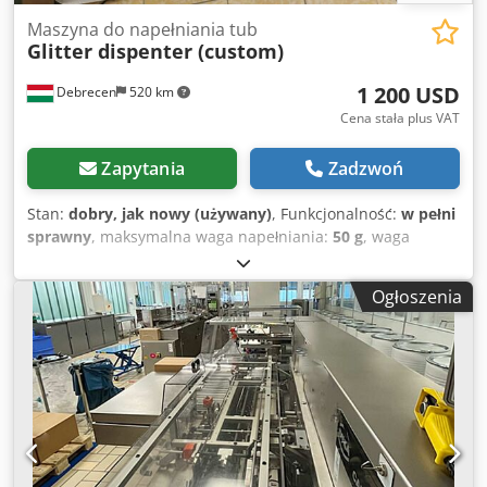
Maszyna do napełniania tub
Glitter dispenter (custom)
1 200 USD
Debrecen
520 km
Cena stała plus VAT
Zapytania
Zadzwoń
Stan:
dobry, jak nowy (używany)
, Funkcjonalność:
w pełni
sprawny
, maksymalna waga napełniania:
50 g
, waga
napełniania (min.):
1 g
, masa całkowita:
50 kg
, Różnego
rodzaju maszyny na sprzedaż z powodu likwidacji firmy.
Ogłoszenia
Sprawdź także moje pozostałe ogłoszenia! . Do sprzedania
dozownik brokatu wykonany na zamówienie. Urządzenie w
pełni sprawne. Wyposażony w wiele opcji regulacji. Cjdpoy
Ahifsfx Apvsrf