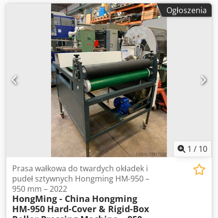
Ogłoszenia
1
/
10
Prasa wałkowa do twardych okładek i
pudeł sztywnych Hongming HM-950 –
950 mm – 2022
HongMing - China
Hongming
HM-950 Hard-Cover & Rigid-Box