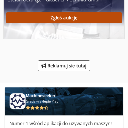
Maszyny Do Mycia Szkła
Zgłoś aukcję
Maszyny Do Napełniania
Maszyny Do Obróbki Drewna
Maszyny Do Oklejania
Maszyny Do Piaskowania
Reklamuj się tutaj
Maszyny Do Powlekania
Maszyny Do Produkcji Bag
Maszyny Do Produkcji Okien
Machineseeker
Gratis w sklepie Play
Maszyny Do Produkcji Palet
Maszyny Do Szycia Przemysłowe
Numer 1 wśród aplikacji do używanych maszyn!
Maszyny Do Ukosowania