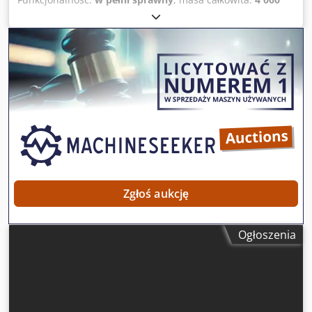
kg
, moc:
17 kW (23,11 KM)
, całkowita szerokość:
1 510 mm
,
całkowita długość:
6 500 mm
, całkowita wysokość:
1 820
mm
, Automatyczna maszyna do produkcji pokrywek
papierowych z rolki zintegrowana z maszyną do
pakowania, przeznaczona do pokrywek o pojemności 8oz i
12oz. Wydajność: 70–100 szt./minutę Surowiec: papier
jednostronnie lub dwustronnie powlekany/laminowany
folią polietylenową (np. papier powlekany PE, papier PLA,
karton z folią) Rozmiar pokrywek: 8oz i 12oz Moc robocza:
12kW Moc całkowita: 17kW Źródło zasilania: 3-fazowe, 380V,
50/60Hz Użytkownik musi zakupić kompresor powietrza.
Dcodpfx Agsxur Hieuek
Zgłoś aukcję
Ogłoszenia