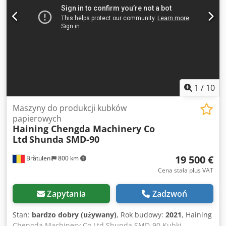
1
/
10
Maszyny do produkcji kubków
papierowych
Haining Chengda Machinery Co
Ltd
Shunda SMD-90
19 500 €
Brătuleni
800 km
Cena stała plus VAT
Zapytania
Zadzwoń
Stan:
bardzo dobry (używany)
, Rok budowy:
2021
, Haining
Chengda Machinery Co Ltd Shunda SMD-90 Kubki