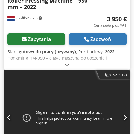
Roller Pressing Machine – 950
mm – 2022
3 950 €
Son
942 km
Cena stała plus VAT
Zapytania
Zadzwoń
Stan:
gotowy do pracy (używany)
, Rok budowy:
2022
,
Hongming HM-950 – ciągła maszyna do tłoczenia i
spłaszczania za pomocą wałków, przeznaczona do
produkcji twardych okładek, okładek książek, segregatorów,
Ogłoszenia
materiałów prezentacyjnych, sztywnych pudełek oraz
innych wyrobów z kartonu lub papieru łączonych klejem.
Maszyna podaje materiał w sposób ciągły za pomocą taśmy
transportowej, która przechodzi przez duży wałek
dociskowy. Zapewnia to równomierne tłoczenie, poprawia
przyczepność między klejonymi warstwami oraz pomaga
usunąć uwięzione pęcherzyki powietrza i nierówności. Siłę
nacisku i wysokość roboczą można regulować ręcznie po
obu stronach maszyny. Specyfikacja techniczna: Dcjdozq Tz
Topfx Aguek * Producent: Hongming * Model: HM-950 *