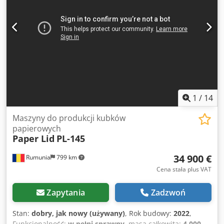
1
/
14
Maszyny do produkcji kubków
papierowych
Paper Lid
PL-145
34 900 €
Rumunia
799 km
Cena stała plus VAT
Zapytania
Zadzwoń
Stan:
dobry, jak nowy (używany)
, Rok budowy:
2022
,
Funkcjonalność:
w pełni sprawny
, masa całkowita:
4 000