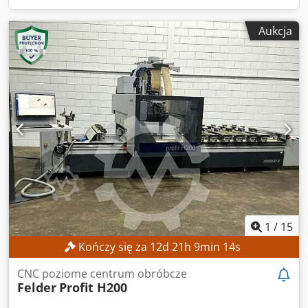
Aukcja
1
/
15
Kończy się za
12
d
21
h
9
min
12
s
CNC poziome centrum obróbcze
Felder
Profit H200