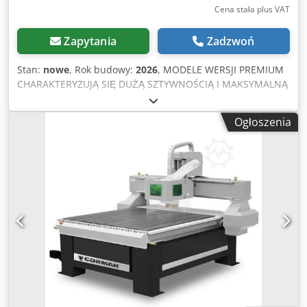
Cena stała plus VAT
Zapytania
Zadzwoń
Stan:
nowe
, Rok budowy:
2026
, MODELE WERSJI PREMIUM
CHARAKTERYZUJĄ SIĘ DUŻĄ SZTYWNOŚCIĄ I MAKSYMALNĄ
PRECYZJĄ ROZDZIELCZOŚCI PRACUJĄC W PEŁNEJ
INTERPOLACJI W KAŻDEJ OSI X ,Y, Z. Maszyna posiada
Ogłoszenia
„Opinię o innowacyjności", która ułatwia dofinansowanie
zakupu ze środków unijnych. Wysokiej klasy frezarka CNC
przeznaczona do ubytkowej obróbki materiałów, ze
względu na cały szereg konfiguracji znajduje zastosowanie
w wielu branżach: przemysłowej, elektronicznej,
spawalniczej, stolarskiej, reklamowej itp. Są to wydajne i
precyzyjne maszyny wyposażone w przyjazne systemy
sterowania CNC. Do każdej maszyny szkolenie w siedzibie
CORMAK w cenie! Parametry techniczne Wrzeciono 5,5kW /
18000 obr./min. falownik, chłodzone powietrzem Obszar
roboczy 1500x3000 mm Maksymalna wysokość wrzeciona
350 mm Sterowanie DSP Rozdzielczość programowa 0,001
mm Zasilanie 400V Waga 1380 kg Wymiary maszyny 2450 x