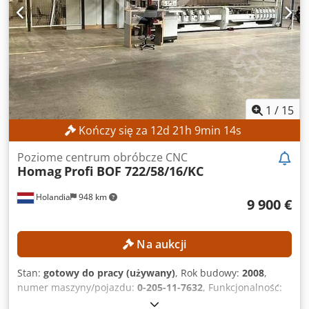
CNC na pamięci USB Klucze/licencje użytkownika
Oznakowanie CE Jednostka tnąca Wyłącznik blokady drzwi
Kurtyna świetlna bezpieczeństwa Wiertło
1
/
15
Kończy się za
12
d
21
h
9
min
12
s
Poziome centrum obróbcze CNC
Homag
Profi BOF 722/58/16/KC
Holandia
948 km
9 900 €
Na aukcji
Stan:
gotowy do pracy (używany)
, Rok budowy:
2008
,
numer maszyny/pojazdu:
0-205-11-7632
, Funkcjonalność:
w pełni sprawny
, szerokość robocza:
1 600 mm
,