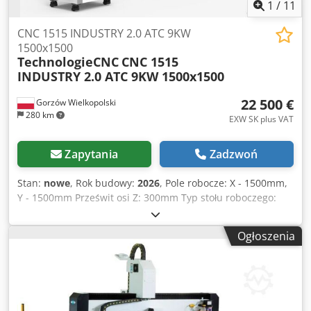
1
/
11
CNC 1515 INDUSTRY 2.0 ATC 9KW
1500x1500
TechnologieCNC
CNC 1515
INDUSTRY 2.0 ATC 9KW 1500x1500
22 500 €
Gorzów Wielkopolski
280 km
EXW SK plus VAT
Zapytania
Zadzwoń
Stan:
nowe
, Rok budowy:
2026
, Pole robocze: X - 1500mm,
Y - 1500mm Prześwit osi Z: 300mm Typ stołu roboczego:
hybrydowy, tj. podciśnienie + szyny mechaniczne Ilość
sekcji próżniowych: 2 Max. szybkość pracy w wolnych
Ogłoszenia
przejazdach: do 40m/min Max. szybkość pracy w materiale:
do 25m/min Rozdzielczość programowa: 0,01mm
Rozdzielczość mechaniczna: 0,04mm Elektrowrzeciono
9kW, 24000 obr./min na pełnym ceramicznym
ułożyskowaniu Pompa próżniowa Becker KVT 3.140 Napęd