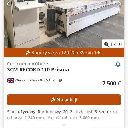
napędu: elektryczny Wymiary (długość x szerokość x
wysokość): 9766 x 4789 x 2288 mm WYPOSAŻENIE
Oznakowanie CE Dokumentacja/Instrukcja obsługi
1
/
10
Kończy się za
12
d
20
h
39
min
12
s
Centrum obróbcze
SCM RECORD
110 Prisma
Wielka Brytania
1 531 km
7 500 €
Na aukcji
Stan:
używany
, Rok budowy:
2012
, liczba osi:
5
, szerokość
robocza:
1 240 mm
, długość robocza:
3 060 mm
,
Wyposażenie:
Oznakowanie CE
, SZCZEGÓŁY TECHNICZNE