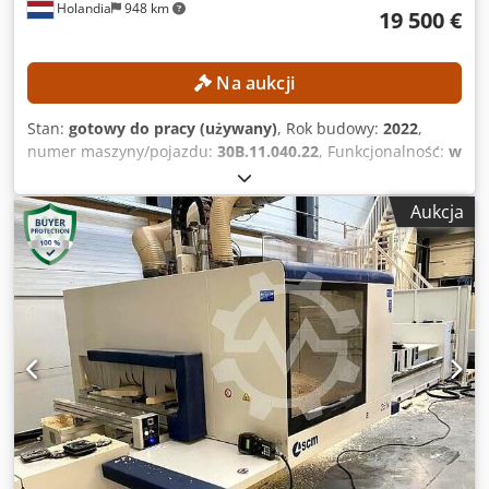
Holandia
948 km
19 500 €
Na aukcji
Stan:
gotowy do pracy (używany)
, Rok budowy:
2022
,
numer maszyny/pojazdu:
30B.11.040.22
, Funkcjonalność:
w
pełni sprawny
, SZCZEGÓŁY TECHNICZNE Obszar roboczy,
oś X: 3300 mm Obszar roboczy, oś Y: 1280 mm Obszar
Aukcja
roboczy, oś Z: 250 mm Skok, oś X: 4000 mm Skok, oś Y: 1670
mm Skok, oś Z: 500 mm Wrzeciono frezujące Liczba
wrzecion frezujących: 1 szt. Maksymalna prędkość
obrotowa wrzeciona: 24 000 obr./min Moc silnika
głównego: 11 kW System mocowania narzędzi: HSK-F63
Konstrukcja stołu: Stół belkowy Długość stołu: 3300 mm
Szerokość stołu: 1280 mm Mocowanie materiału:
Pneumatyczne Jednostka wiercąca Dostępne narzędzia do
wiercenia Poziome wrzeciona do wiercenia: 4 szt. Pionowe
wrzeciona do wiercenia: 12 szt. Liczba pozycji wymiennika
narzędzi: 12 szt. SZCZEGÓŁY MASZYNY Sterowane osie: 4
szt. Oprogramowanie: WoodFlash Napięcie: 400 V Pobór