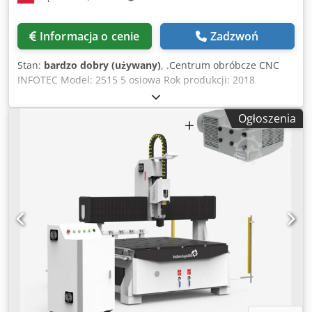
bezpieczeństwa Magazyn na 16 narzędzi, umieszczony na
głowicy obróbczej Automatyczna wymiana narzędzi
Informacja o cenie
Zadzwoń
Odsysacz do mocowania obrabianego elementu Maszyna
jest sprzedawana i dostarczana w stanie, w jakim się
Stan:
bardzo dobry (używany)
, .Centrum obróbcze CNC
znajduje, zarówno pod względem technicznym, jak i
INFOTEC Model: 2515 5 osiowa Rok produkcji: 2018
prawnym („tak, jak widoczna i w takim stanie, w jakim
Wymiary pola roboczego maszyny dla osi X i Y: X 2100 mm
kupujący ją zaakceptuje”), w oparciu o dokumentację
Y 3100 mm Skok głowicy w osi Z: 1250 mm Szybkość jazdy
fotograficzną oraz dokumentację techniczną/handlową o
Ogłoszenia
maszyny X,Y.Z: X: 80m/min Y: 80m/min Z: 12m/min Chsdpfx
charakterze opisowym. Kupujący ma prawo do
Ajun Rqgsqgsa Stół próżniowy Pompa BECKER Wrzeciono
sprawdzenia stanu maszyny przed odbiorem i ponosi
firmy HITECO z mocowaniem na stożki w standardzie HSK
odpowiedzialność za jej instalację, zabezpieczenie i
63F Cena nowej maszyny: około 135.000 €.
użytkowanie w docelowym miejscu. Referencja
zewnętrzna: 6487