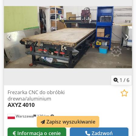
2150x3200 mm Maksymalna wysokość wrzeciona 350 mm
Sterowanie DSP Rozdzielczość programowa 0,001 mm
Oprogramowanie UCanCAM V12 w polskiej wersji
językowej(opcjonalnie) Chedpfeiz S Hajx Aqgoa Zasilanie
400V Waga 1450 kg Wymiary maszyny 2680 x 3600 x 2200
mm Wysokość stołu 715 mm Pompa podciśnieniowa 7,5 kW
(opcjonalnie) Podciśnienie 440 mbar Prowadnice liniowe
Przeniesienie napędu listwa zębata (Oś Z - śruba kulowa)
Napędy osi serwonapędy hybrydowe
1
/
6
Frezarka CNC do obróbki
drewna/aluminium
AXYZ
4010
Warszawa
130 km
Zapisz wyszukiwanie
Informacja o cenie
Zadzwoń