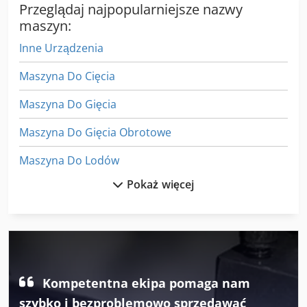
Przeglądaj najpopularniejsze nazwy
maszyn:
Inne Urządzenia
Maszyna Do Cięcia
Maszyna Do Gięcia
Maszyna Do Gięcia Obrotowe
Maszyna Do Lodów
Pokaż więcej
Maszyna Do Mielenia
Maszyna Do Obróbki Rur
Maszyna Do Piaskowania
Maszyna Do Rozdrabniania
Kompetentna ekipa pomaga nam
Maszyna Do Spawania
szybko i bezproblemowo sprzedawać