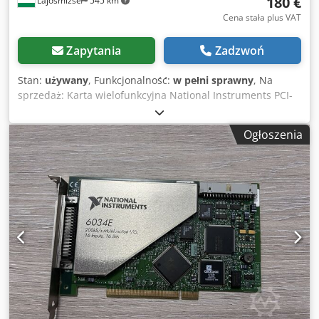
180 €
Lajosmizse
545 km
Cena stała plus VAT
Zapytania
Zadzwoń
Stan:
używany
, Funkcjonalność:
w pełni sprawny
, Na
sprzedaż: Karta wielofunkcyjna National Instruments PCI-
6229 DAQ I/O, w pełni sprawna. Producent: National
Instruments (NI) Model: PCI-6229 Numer katalogowy:
Ogłoszenia
191329E-01L Stan: Używana – w pełni przetestowana i
sprawna Testowana: NI MAX – potwierdzono działanie
Wejścia analogowe: 32 AI (16-bitowe, 250 kS/s) Wyjścia
analogowe: 4 AO Wejścia/wyjścia cyfrowe: 48 DIO Liczniki:
Dwa 32-bitowe liczniki/timery Interfejs: PCI Dodpfozq Akqsx
Ailokr Sterownik: Kompatybilny z NI-DAQmx Testowana i
potwierdzona jako sprawna za pomocą oprogramowania NI
MAX. Działanie wszystkich kanałów analogowych i
cyfrowych zostało potwierdzone. Kompatybilna z LabVIEW i
LabWindows/CVI. Usunięta z działającego środowiska
przemysłowego, bez stwierdzonych usterek. Wysyłka z
Węgier. Dostępna wysyłka międzynarodowa. Starannie