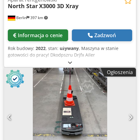
North Star
X3000 3D Xray
Berlin
397 km
Informacja o cenie
Zadzwoń
Rok budowy:
2022
, stan:
używany
, Maszyna w stanie
gotowości do pracy! Dkodpszru Drjfx Ailer
Ogłoszenia