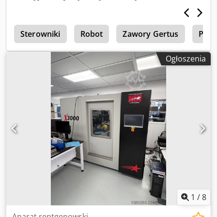
s
Sterowniki
Robot
Zawory Gertus
Prze
Ogłoszenia
1
/
8
Aparat rentgenowski