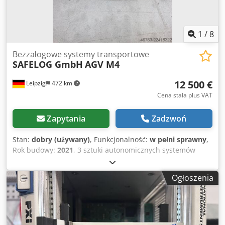
1
/
8
Bezzałogowe systemy transportowe
SAFELOG GmbH
AGV M4
12 500 €
Leipzig
472 km
Cena stała plus VAT
Zapytania
Zadzwoń
Stan:
dobry (używany)
, Funkcjonalność:
w pełni sprawny
,
Rok budowy:
2021
, 3 sztuki autonomicznych systemów
transportowych, SAFELOG. AGV M4 – używane: Cena za
sztukę: 12 500,00 € (netto)! Djdezpf Rwepfx Ailokr
Ogłoszenia
Producent: SAFELOG GmbH Typ: AGV M4 Rok produkcji:
2021 W zestawie: indukcyjna stacja ładowania i
bezprzewodowa stacja Dane producenta: Możliwość jazdy
do przodu i do tyłu Bezobsługowe ładowanie w procesie
produkcyjnym za pomocą systemu ładowania indukcyjnego