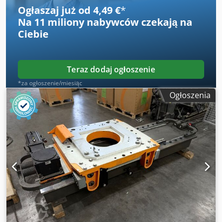
Ogłaszaj już od 4,49 €
*
Na
11 miliony nabywców
czekają na
Ciebie
Teraz dodaj ogłoszenie
*za ogłoszenie/miesiąc
Ogłoszenia