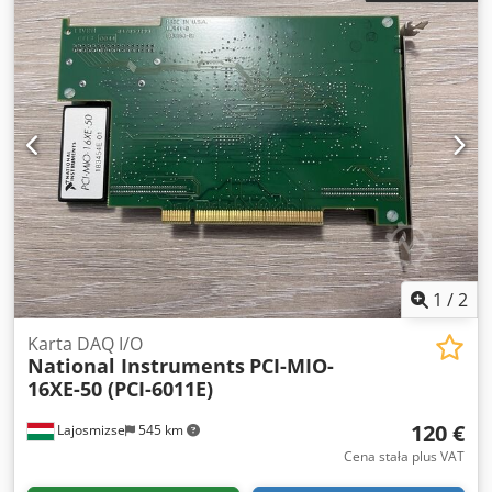
przetestowany i sprawny Testowane: NI MAX –
potwierdzono działanie Wejścia analogowe: 16 AI (16 bitów,
250 kS/s) Wejścia/wyjścia cyfrowe: 24 DIO Liczniki: Dwa 32-
bitowe liczniki/timery Interfejs: PCI Sterownik:
kompatybilny z NI-DAQmx Przetestowano za pomocą
oprogramowania NI MAX i potwierdzono jego działanie.
Działanie wszystkich kanałów analogowych i cyfrowych
zostało zweryfikowane. Kompatybilny z LabVIEW i
LabWindows/CVI. Pochodzi z działającego środowiska
przemysłowego, bez stwierdzonych usterek. Wysyłka z
Węgier. Dostępna wysyłka międzynarodowa. Starannie
zapakowane z zabezpieczeniem antystatycznym.
1
/
2
Karta DAQ I/O
National Instruments
PCI-MIO-
16XE-50 (PCI-6011E)
120 €
Lajosmizse
545 km
Cena stała plus VAT