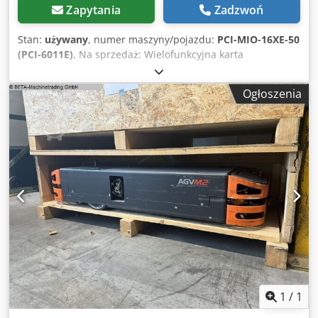
Zapytania
Zadzwoń
Stan:
używany
, numer maszyny/pojazdu:
PCI-MIO-16XE-50
(PCI-6011E)
, Na sprzedaż: Wielofunkcyjna karta
wejścia/wyjścia DAQ National Instruments PCI-MIO-16XE-
50, w pełni sprawna. Producent: National Instruments (NI)
Ogłoszenia
Model: PCI-MIO-16XE-50 (PCI-6011E) Numer katalogowy:
183454E-01 Stan: Używany – w pełni przetestowany i
sprawny Testowany: NI MAX – potwierdzone działanie
Wejścia analogowe: 16 AI (16-bit, 20 kS/s) Wyjścia
analogowe: 2 AO (12-bit) Dkodpfx Aozqy Efjilsr
Wejścia/wyjścia cyfrowe: 8 DIO Liczniki: Dwa 24-bitowe
liczniki/zegary Interfejs: PCI Sterownik: kompatybilny z NI-
DAQmx Testowany za pomocą oprogramowania NI MAX i
potwierdzono jego pełną sprawność. Działanie wszystkich
kanałów analogowych i cyfrowych zostało zweryfikowane.
Kompatybilny z LabVIEW i LabWindows/CVI. Usunięty z
działającego środowiska przemysłowego, bez
stwierdzonych usterek. Wysyłka z Węgier. Dostępna
wysyłka międzynarodowa. Starannie zapakowany,
1
/
1
zabezpieczony przed wyładowaniami elektrostatycznymi.