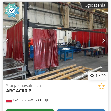
Ogłoszenia
1
/
29
Stacja spawalnicza
ARC
ACR6-P
Częstochowa
124 km