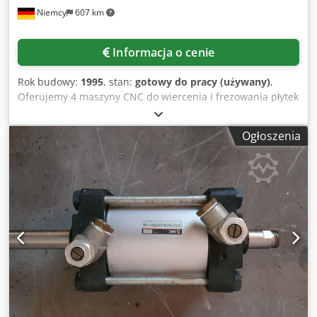
Niemcy
607 km
Informacja o cenie
Rok budowy:
1995
, stan:
gotowy do pracy (używany)
,
Oferujemy 4 maszyny CNC do wiercenia i frezowania płytek
drukowanych firmy Lenz. 1) Pionowa maszyna CNC do
wiercenia i frezowania płytek drukowanych, Lenz LGX 460-
Ogłoszenia
2AL, rok produkcji: 1995, zakres ruchu osi X/Y: ok. 550
mm/460 mm, szybki przesuw osi X/Y: ok. 40 m/min, maks.
częstotliwość wiercenia osi Z: ok. 500 cykli/min, wrzeciona:
Precise SC53H, prędkość obrotowa wrzeciona: ok. 20 000
obr./min, mocowanie narzędzi: 3 mm, ilość narzędzi: 308,
sterowanie: SIEB & MEYER CNC 44.00. Wyposażona w
agregat chłodzący i podnośnik. Całkowite wymiary maszyny
bazowej X/Y/Z: ok. 1650 mm/1700 mm/2250 mm,
dodatkowa długość jednostki podnośnika: ok. 820 mm. 2)
Pionowa maszyna CNC do wiercenia i frezowania płytek
drukowanych Lenz GX 460-2, rok produkcji: 1989, zakres
ruchu osi X/Y: ok. 550 mm/460 mm, ilość wrzecion: 2,