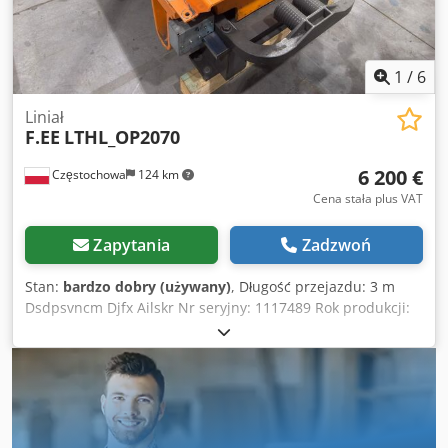
1
/
6
Liniał
F.EE
LTHL_OP2070
6 200 €
Częstochowa
124 km
Cena stała plus VAT
Zapytania
Zadzwoń
Stan:
bardzo dobry (używany)
, Długość przejazdu: 3 m
Dsdpsvncm Djfx Ailskr Nr seryjny: 1117489 Rok produkcji:
2012 Waga: 2800kg Do robota FANUC