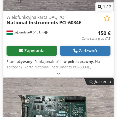
zapakowana z zabezpieczeniem antystatycznym.
1
/
2
Wielofunkcyjna karta DAQ I/O
National Instruments
PCI-6034E
150 €
Lajosmizse
545 km
Cena stała plus VAT
Zapytania
Zadzwoń
Stan:
używany
, Funkcjonalność:
w pełni sprawny
, Na
sprzedaż: karta National Instruments PCI-6034E,
wielofunkcyjna karta wejścia/wyjścia DAQ, w pełni
sprawna. Producent: National Instruments (NI) Dksdpszq
Ogłoszenia
Aiyefx Ailor Model: PCI-6034E Stan: Używany – w pełni
przetestowany i sprawny Testowane: NI MAX –
potwierdzono działanie Wejścia analogowe: 16 AI (16 bitów,
200 kS/s) Wejścia/wyjścia cyfrowe: 8 DIO Liczniki: Dwa 24-
bitowe liczniki/zegary Interfejs: PCI Sterownik:
Kompatybilny z NI-DAQmx Testowane za pomocą
oprogramowania NI MAX i potwierdzono jego pełną