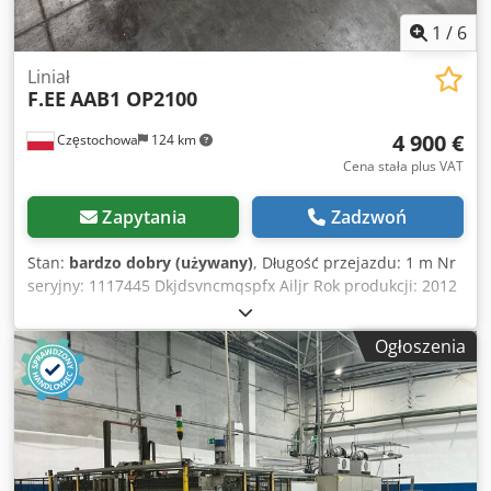
1
/
6
Liniał
F.EE
AAB1 OP2100
4 900 €
Częstochowa
124 km
Cena stała plus VAT
Zapytania
Zadzwoń
Stan:
bardzo dobry (używany)
, Długość przejazdu: 1 m Nr
seryjny: 1117445 Dkjdsvncmqspfx Ailjr Rok produkcji: 2012
Waga: 1700kg Uniwersalny bez synchronizacji
Ogłoszenia