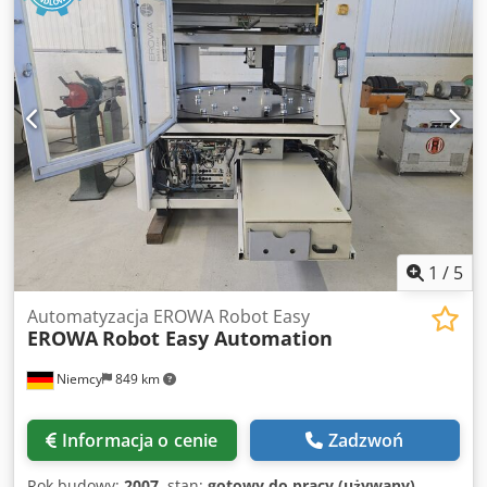
1
/
5
Automatyzacja EROWA Robot Easy
EROWA
Robot Easy Automation
Niemcy
849 km
Informacja o cenie
Zadzwoń
Rok budowy:
2007
, stan:
gotowy do pracy (używany)
,