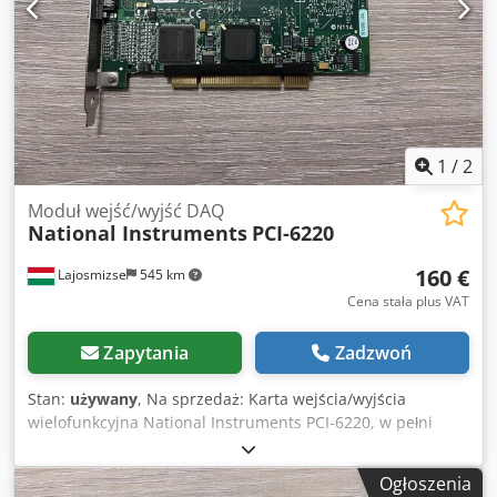
funkcjonalność. Potwierdzono działanie wszystkich kanałów
analogowych i cyfrowych. Kompatybilne z LabVIEW i
LabWindows/CVI. Pochodzi z działającego środowiska
przemysłowego, bez stwierdzonych usterek. Wysyłka z
Węgier. Dostępna wysyłka międzynarodowa. Starannie
zapakowane z zabezpieczeniem antystatycznym.
1
/
2
Moduł wejść/wyjść DAQ
National Instruments
PCI-6220
160 €
Lajosmizse
545 km
Cena stała plus VAT
Zapytania
Zadzwoń
Stan:
używany
, Na sprzedaż: Karta wejścia/wyjścia
wielofunkcyjna National Instruments PCI-6220, w pełni
sprawna. Producent: National Instruments (NI) Model: PCI-
6220 Dkedpfx Aozqy Eroiler Numer katalogowy: 191329D-
Ogłoszenia
04L Miejsce produkcji: Węgry Stan: Używany – w pełni