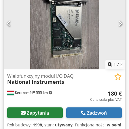
Kontroler magistrali LIN do systemów testowych w
przemyśle motoryzacyjnym Złącze: 25-pinowe D-Sub W
pełni przetestowany i sprawny. Idealny do testowania
magistrali LIN w przemyśle motoryzacyjnym, symulacji
magistrali CAN i testowania ECU. Kompatybilny z
oprogramowaniem testowym Göpel przeznaczonym dla
przemysłu motoryzacyjnego. Pochodzi z działającego
środowiska przemysłowego, bez stwierdzonych usterek.
Wysyłka z Węgier. Dostępna wysyłka międzynarodowa.
Starannie zapakowany, zabezpieczony przed
wyładowaniami elektrostatycznymi.
1
/
2
Wielofunkcyjny moduł I/O DAQ
National Instruments
180 €
Kecskemét
555 km
Cena stała plus VAT
Zapytania
Zadzwoń
Rok budowy:
1998
, stan:
używany
, Funkcjonalność:
w pełni