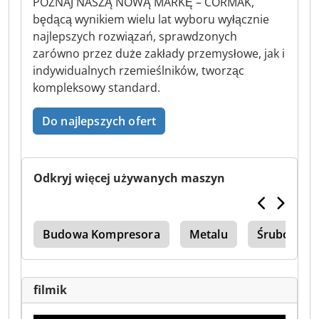
POZNAJ NASZĄ NOWĄ MARKĘ – CORMAK,
będącą wynikiem wielu lat wyboru wyłącznie
najlepszych rozwiązań, sprawdzonych
zarówno przez duże zakłady przemysłowe, jak i
indywidualnych rzemieślników, tworząc
kompleksowy standard.
Do najlepszych ofert
Odkryj więcej używanych maszyn
owy
Budowa Kompresora
Metalu
Śrubowe L
filmik