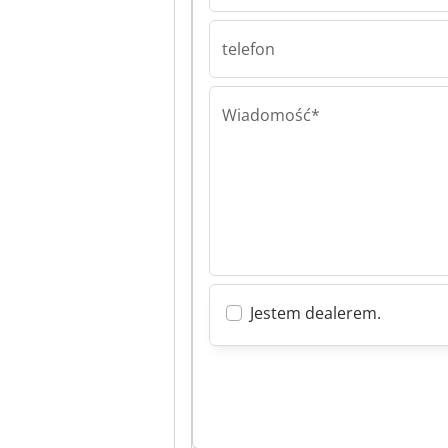
HB TURNKEY G
TURNKEY Gmb
telefon
Wiadomość*
Jestem dealerem.