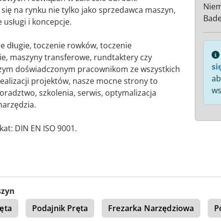
Nie
ię na rynku nie tylko jako sprzedawca maszyn,
Bad
usługi i koncepcje.
ie długie, toczenie rowków, toczenie
ie, maszyny transferowe, rundtaktery czy
si
aszym doświadczonym pracownikom ze wszystkich
ab
ealizacji projektów, nasze mocne strony to
ws
radztwo, szkolenia, serwis, optymalizacja
narzędzia.
kat: DIN EN ISO 9001.
szyn
ęta
Podajnik Pręta
Frezarka Narzędziowa
P