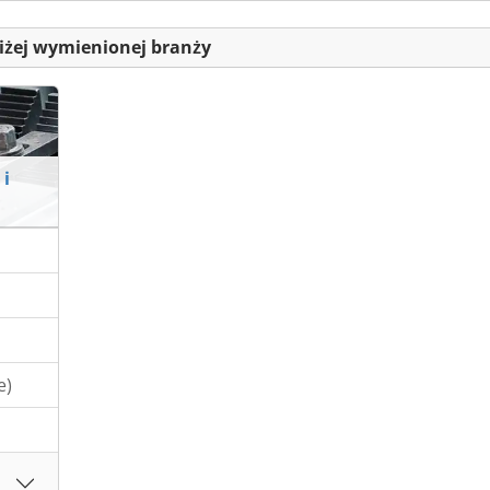
iżej wymienionej branży
 i
e)