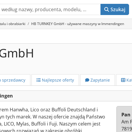
Szukaj
lu i obrabiarki
HB TURNKEY GmbH - używane maszyny w Immendingen
 GmbH
o sprzedawcy
Najlepsze oferty
Zapytanie
Kat
ingen
em Hanwha, Lico oraz Buffoli Deutschland i
Pan 
n tych marek. W naszej ofercie znajdą Państwo
Am F
ICO, Mylas, Buffoli i Fuji. Naszym celem jest
7819
sowych rozwiązań w zakresie obróbki