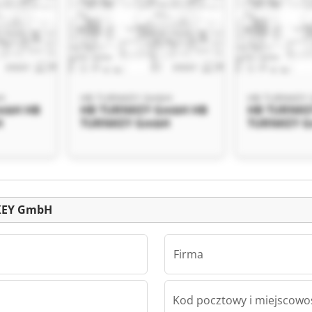
H
HB TURNKEY GmbH
HB TURNKEY
mbH HB
HB TURNKEY GmbH HB
HB TURNKE
H
TURNKEY GmbH
TURNKEY 
Ogłoszenia
NKEY GmbH
Firma
Kod pocztowy i miejscowo
H