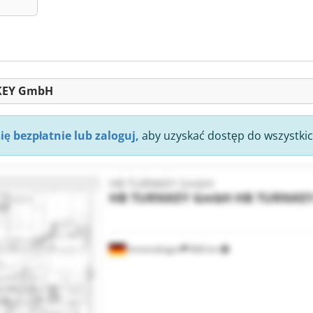
NKEY GmbH
się bezpłatnie lub zaloguj,
aby uzyskać dostęp do wszystkic
HB TURNKEY GmbH
HB TURNKEY GmbH
HB TURNKE
Immendingen
868 km