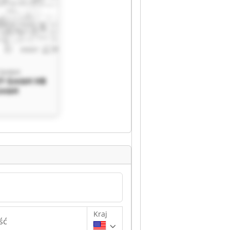
 GmbH
Y GmbH HB
GmbH
Kraj
ść