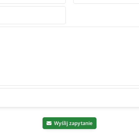
mbH HB
H
Wyślij zapytanie