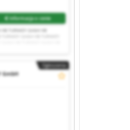
Informacja o cenie
 HB TURNKEY GmbH HB
B TURNKEY GmbH HB TURNKEY
Y GmbH HB TURNKEY GmbH HB
Ogłoszenia
Y GmbH
Zapytaj o więcej zdjęć