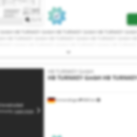
Zapytaj o więcej zdjęć
1
/
1
 GmbH HB TURNKEY GmbH HB TURNKEY GmbH HB TURNKEY GmbH
bH HB TURNKEY GmbH HB TURNKEY GmbH HB TURNKEY GmbH H
RNKEY GmbH HB TURNKEY GmbH HB TURNKEY GmbH HB TURNKE
HB TURNKEY GmbH
HB TURNKEY GmbH
HB TURNKE
Immendingen
868 km