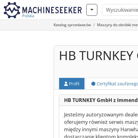
Polska
Katalog sprzedawców
Maszyny do obróbki meta
HB TURNKEY
Profil
Certyfikat zaufaneg
HB TURNKEY GmbH z Immend
Jesteśmy autoryzowanym dealer
oferujemy również serwis maszy
między innymi maszyny Hanwha, L
dostarczanie klientom komplek