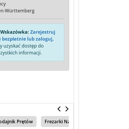
mcy
en-Württemberg
Wskazówka:
Zarejestruj
ę bezpłatnie lub zaloguj,
y uzyskać dostęp do
zystkich informacji.
odajnik Prętów
Frezarki Narzędziowe