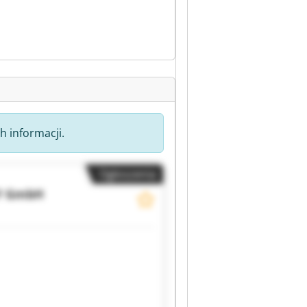
h informacji.
Ogłoszenia
Y GmbH