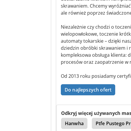
skrawaniem. Chcemy wyróżniać s
ale również poprzez świadczone 
Niezależnie czy chodzi o toczen
wielopowłokowe, toczenie krótk
automaty tokarskie – dzięki n
dziedzin obróbki skrawaniem i r
kompleksowa obsługa klienta: do
procesów oraz zaopatrzenie w 
Od 2013 roku posiadamy certyfi
Do najlepszych ofert
Odkryj więcej używanych ma
ns
Ssania Podajnika
Hanwha
Ptfe Pustego Pr