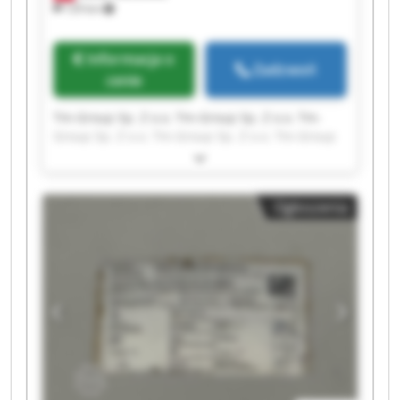
129 km
Informacja o
Zadzwoń
cenie
Tm-Group Sp. Z o.o. Tm-Group Sp. Z o.o. Tm-
Group Sp. Z o.o. Tm-Group Sp. Z o.o. Tm-Group
Sp. Z o.o. Tm-Group Sp. Z o.o. Tm-Group Sp. Z
o.o. Tm-Group Sp. Z o.o. Tm-Group Sp. Z o.o. Tm-
Group Sp. Z o.o. Tm-Group Sp. Z o.o. Tm-Group
Ogłoszenia
Sp. Z o.o. Tm-Group Sp. Z o.o. Tm-Group Sp. Z
o.o. Tm-Group Sp. Z o.o. Tm-Group Sp. Z o.o. Tm-
Group Sp. Z o.o. Tm-Group Sp. Z o.o. Tm-Group
Sp. Z o.o. Tm-Group Sp. Z o.o.