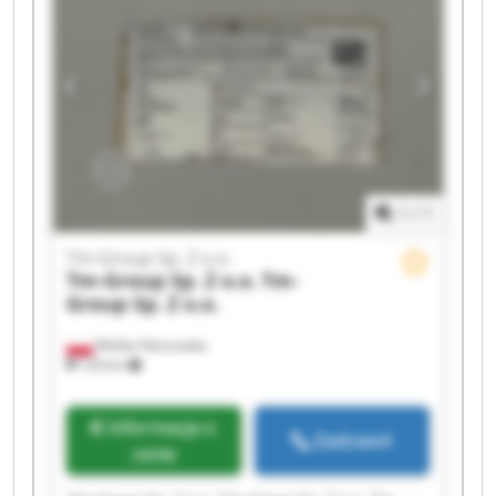
Group Sp. Z o.o. Tm-Group Sp. Z o.o. Tm-Group
Sp. Z o.o. Tm-Group Sp. Z o.o.
1
/
1
Tm-Group Sp. Z o.o.
Tm-Group Sp. Z o.o.
Tm-
Group Sp. Z o.o.
Wielka Nieszawka
129 km
Informacja o
Zadzwoń
cenie