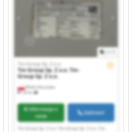
Sp. Z o.o. Tm-Group Sp. Z o.o.
1
/
1
Tm-Group Sp. Z o.o.
Tm-Group Sp. Z o.o.
Tm-
Group Sp. Z o.o.
Wielka Nieszawka
129 km
Informacja o
Zadzwoń
cenie
Tm-Group Sp. Z o.o. Tm-Group Sp. Z o.o. Tm-