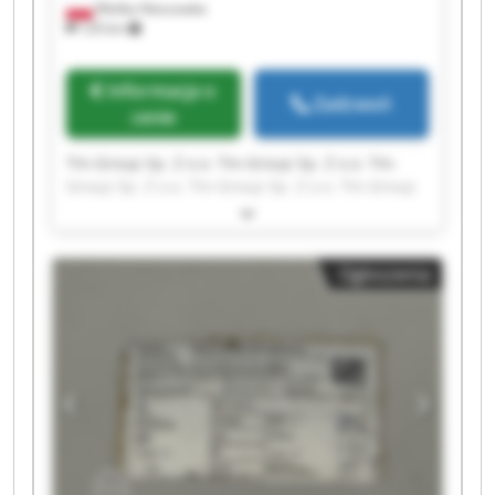
Wielka Nieszawka
129 km
Informacja o
Zadzwoń
cenie
Tm-Group Sp. Z o.o. Tm-Group Sp. Z o.o. Tm-
Group Sp. Z o.o. Tm-Group Sp. Z o.o. Tm-Group
Sp. Z o.o. Tm-Group Sp. Z o.o. Tm-Group Sp. Z
o.o. Tm-Group Sp. Z o.o. Tm-Group Sp. Z o.o. Tm-
Group Sp. Z o.o. Tm-Group Sp. Z o.o. Tm-Group
Ogłoszenia
Sp. Z o.o. Tm-Group Sp. Z o.o. Tm-Group Sp. Z
o.o. Tm-Group Sp. Z o.o. Tm-Group Sp. Z o.o. Tm-
Group Sp. Z o.o. Tm-Group Sp. Z o.o. Tm-Group
Sp. Z o.o. Tm-Group Sp. Z o.o.