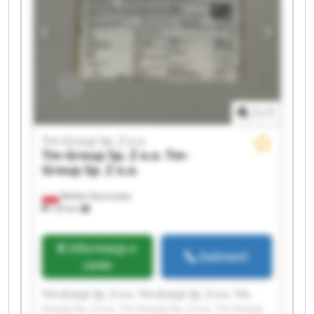
1
/
1
Tm-Group Sp. Z o.o.
Tm-Group Sp. Z o.o.
Tm-
Group Sp. Z o.o.
Wielka Nieszawka
129 km
Informacja o
Zadzwoń
cenie
Tm-Group Sp. Z o.o. Tm-Group Sp. Z o.o. Tm-
Group Sp. Z o.o. Tm-Group Sp. Z o.o. Tm-Group