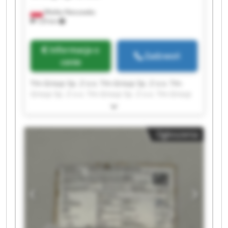
Wielka Nieszawka
129 km
Informacja o
Zadzwoń
cenie
Tm-Group Sp. Z o.o. Tm-Group Sp. Z o.o. Tm-
Group Sp. Z o.o. Tm-Group Sp. Z o.o. Tm-Group
Sp. Z o.o. Tm-Group Sp. Z o.o. Tm-Group Sp. Z
o.o. Tm-Group Sp. Z o.o. Tm-Group Sp. Z o.o. Tm-
Group Sp. Z o.o. Tm-Group Sp. Z o.o. Tm-Group
Ogłoszenia
Sp. Z o.o. Tm-Group Sp. Z o.o. Tm-Group Sp. Z
o.o. Tm-Group Sp. Z o.o. Tm-Group Sp. Z o.o. Tm-
Group Sp. Z o.o. Tm-Group Sp. Z o.o. Tm-Group
Sp. Z o.o. Tm-Group Sp. Z o.o.