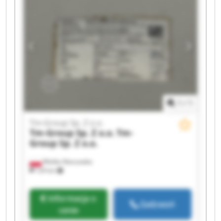
1
/
1
Tm-Group Sp. Z o.o.
Tm-Group Sp. Z o.o.
Tm-
Group Sp. Z o.o.
Wielka Nieszawka
129 km
Informacja o
Zadzwoń
cenie