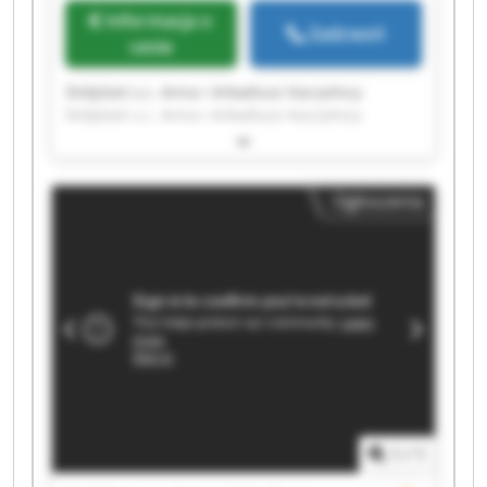
Informacja o
Zadzwoń
cenie
Stolplast s.c. Anna i Arkadiusz Kaczyńscy
Stolplast s.c. Anna i Arkadiusz Kaczyńscy
Stolplast s.c. Anna i Arkadiusz Kaczyńscy
Stolplast s.c. Anna i Arkadiusz Kaczyńscy
Stolplast s.c. Anna i Arkadiusz Kaczyńscy
Ogłoszenia
Stolplast s.c. Anna i Arkadiusz Kaczyńscy
Stolplast s.c. Anna i Arkadiusz Kaczyńscy
Stolplast s.c. Anna i Arkadiusz Kaczyńscy
Stolplast s.c. Anna i Arkadiusz Kaczyńscy
Stolplast s.c. Anna i Arkadiusz Kaczyńscy
Stolplast s.c. Anna i Arkadiusz Kaczyńscy
Stolplast s.c. Anna i Arkadiusz Kaczyńscy
Stolplast s.c. Anna i Arkadiusz Kaczyńscy
Stolplast s.c. Anna i Arkadiusz Kaczyńscy
Stolplast s.c. Anna i Arkadiusz Kaczyńscy
Stolplast s.c. Anna i Arkadiusz Kaczyńscy
1
/
1
Stolplast s.c. Anna i Arkadiusz Kaczyńscy
Stolplast s.c. Anna i Arkadiusz Kaczyńscy