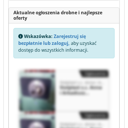
Aktualne ogłoszenia drobne i najlepsze
oferty
Wskazówka:
Zarejestruj się
bezpłatnie lub zaloguj,
aby uzyskać
dostęp do wszystkich informacji.
Ogłoszenia
Stolplast s.c. Anna i Arkadiusz Kaczyńscy
Stolplast s.c. Anna
i Arkadiusz
Kaczyńscy
Stolplast s.c. Anna
i Arkadiusz
Kaczyńscy
Ogłoszenia
Stolplast s.c. Anna i Arkadiusz Kaczyńscy