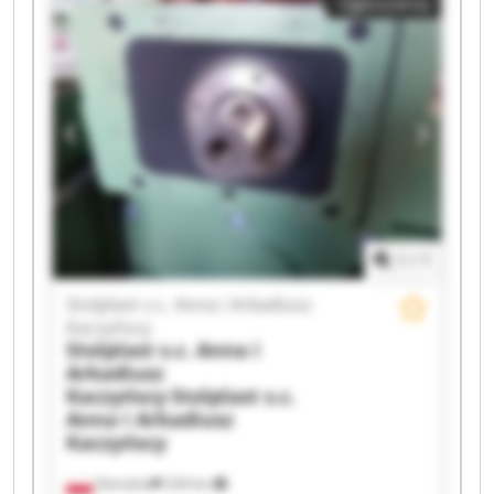
Ogłoszenia
1
/
1
Stolplast s.c. Anna i Arkadiusz
Kaczyńscy
Stolplast s.c. Anna i
Arkadiusz
Kaczyńscy
Stolplast s.c.
Anna i Arkadiusz
Kaczyńscy
Ostrożne
234 km