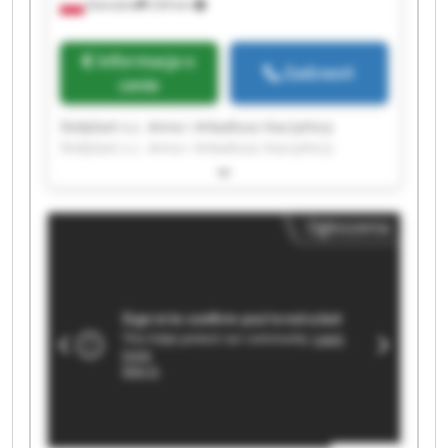
Ostrożne
234 km
Informacja o
Zadzwoń
cenie
Stolplast s.c. Anna i Arkadiusz Kaczyńscy
Stolplast s.c. Anna i Arkadiusz Kaczyńscy
Stolplast s.c. Anna i Arkadiusz Kaczyńscy
Stolplast s.c. Anna i Arkadiusz Kaczyńscy
Stolplast s.c. Anna i Arkadiusz Kaczyńscy
Ogłoszenia
Stolplast s.c. Anna i Arkadiusz Kaczyńscy
Stolplast s.c. Anna i Arkadiusz Kaczyńscy
Stolplast s.c. Anna i Arkadiusz Kaczyńscy
Stolplast s.c. Anna i Arkadiusz Kaczyńscy
Stolplast s.c. Anna i Arkadiusz Kaczyńscy
Stolplast s.c. Anna i Arkadiusz Kaczyńscy
Stolplast s.c. Anna i Arkadiusz Kaczyńscy
Stolplast s.c. Anna i Arkadiusz Kaczyńscy
Stolplast s.c. Anna i Arkadiusz Kaczyńscy
Stolplast s.c. Anna i Arkadiusz Kaczyńscy
Stolplast s.c. Anna i Arkadiusz Kaczyńscy