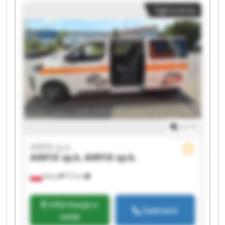
AIRFIX sp.k. AIRFIX sp.k. AIRFIX sp.k. AIRFIX sp.k.
Ogłoszenia
1
/
1
AIRFIX sp.k.
AIRFIX sp.k.
AIRFIX sp.k.
Kalisz
75 km
Informacja o
Zadzwoń
cenie