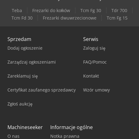
Teba
Frezarki do kołków
Tcm Fg 30
Tdr 700
Tcm Fd 30
Frezarki dwuwrzecionowe
Tcm Fg 15
Sprzedam
Serwis
Dodaj ogłoszenie
Zaloguj się
Zarządzaj ogłoszeniami
FAQ/Pomoc
Zareklamuj się
Kontakt
Certyfikat zaufanego sprzedawcy
Wzór umowy
Zgłoś aukcję
Machineseeker
Informacje ogólne
O nas
Notka prawna