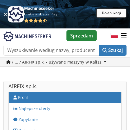
Machineseeker
Do aplikacji
Gratis w sklepie Play
Sprzedam
Szukaj
/ ... / AIRFIX sp.k. - używane maszyny w Kalisz
AIRFIX sp.k.
Profil
Najlepsze oferty
Zapytanie