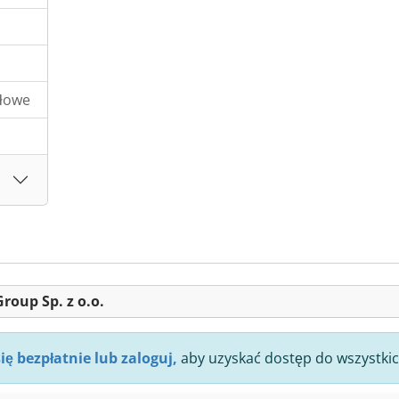
słowe
Group Sp. z o.o.
się bezpłatnie lub zaloguj,
aby uzyskać dostęp do wszystkic