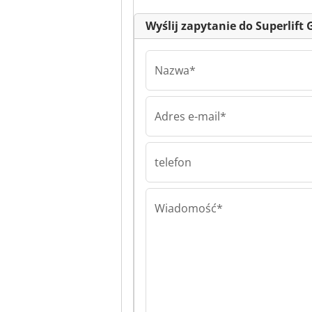
Wyślij zapytanie do Superlift 
Nazwa*
Adres e-mail*
Superlift Group Sp.
Superlift Group 
o.o. Superlift G
z o.o.
telefon
Wiadomość*