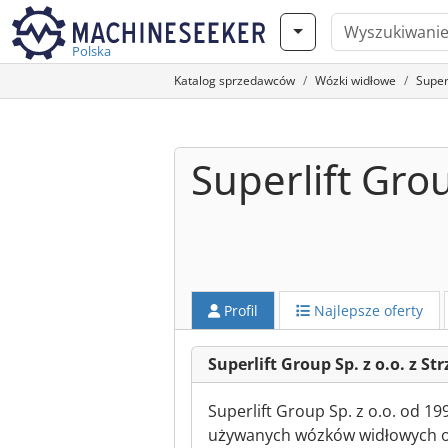
Polska
Katalog sprzedawców
Wózki widłowe
Super
Superlift Grou
Profil
Najlepsze oferty
Superlift Group Sp. z o.o. z S
Superlift Group Sp. z o.o. od 1
używanych wózków widłowych or