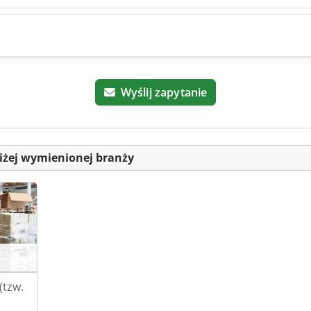
Wyślij zapytanie
iżej wymienionej branży
(tzw.