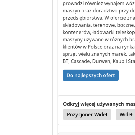
prowadzi również wynajem wózkó
maszyn oraz doradztwo przy d
przedsiębiorstwa. W ofercie zna
składowania, terenowe, boczne, r
kontenerów, ładowarki teleskop
maszyny używane w różnych bran
klientów w Polsce oraz na rynk
sprzęt wielu znanych marek, taki
BT, Cascade, Durwen, Kaup i St
Do najlepszych ofert
Odkryj więcej używanych ma
e
Ręcznie
Kaup
Pozycjoner Wideł
Wideł