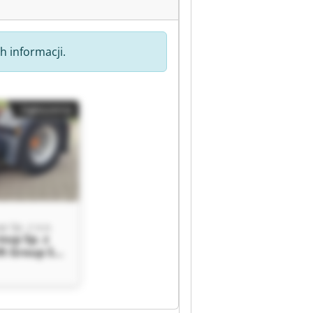
h informacji.
Ogłoszenia
p Sp. z o.o.
roup Sp. z
ft Group Sp.