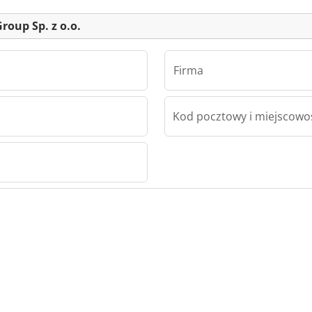
Group Sp. z o.o.
Firma
Kod pocztowy i miejscowo
 z o.o.
Sp. z
roup Sp.