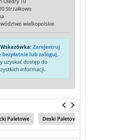
n Oledry 10
20 Strzałkowo
ka
wództwo wielkopolskie
Wskazówka:
Zarejestruj
ę bezpłatnie lub zaloguj,
y uzyskać dostęp do
zystkich informacji.
cki Paletowe
Deski Paletowe