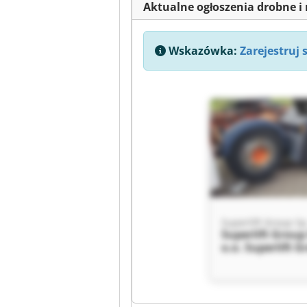
Aktualne ogłoszenia drobne i 
Wskazówka:
Zarejestruj 
Superlift Group Sp.
Superlift Group 
o.o. Superlift G
z o.o.