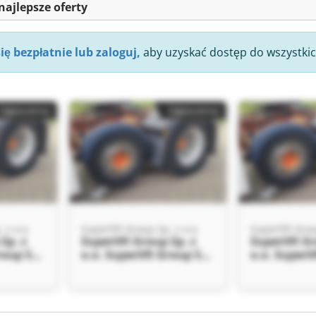
najlepsze oferty
się bezpłatnie lub zaloguj,
aby uzyskać dostęp do wszystkic
Ogłoszenia
Ogłoszenia
 z o.o.
Superlift Group Sp. z o.o.
Superlift Grou
Sp. z
Superlift Group Sp. z
Superlift G
roup Sp.
o.o. Superlift Group Sp.
o.o. Superli
z o.o.
z o.o.
Ogłoszenia