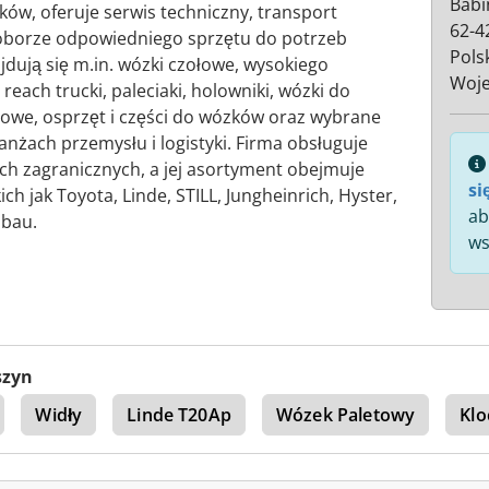
Babi
w, oferuje serwis techniczny, transport
62-4
oborze odpowiedniego sprzętu do potrzeb
Pols
jdują się m.in. wózki czołowe, wysokiego
Woje
each trucki, paleciaki, holowniki, wózki do
owe, osprzęt i części do wózków oraz wybrane
żach przemysłu i logistyki. Firma obsługuje
ach zagranicznych, a jej asortyment obejmuje
si
ch jak Toyota, Linde, STILL, Jungheinrich, Hyster,
ab
abau.
ws
szyn
Widły
Linde T20Ap
Wózek Paletowy
Klo