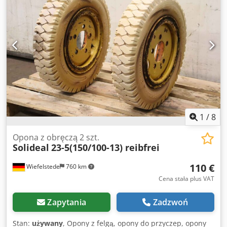
1
/
8
Opona z obręczą 2 szt.
Solideal
23-5(150/100-13) reibfrei
110 €
Wiefelstede
760 km
Cena stała plus VAT
Zapytania
Zadzwoń
Stan:
używany
, Opony z felgą, opony do przyczep, opony