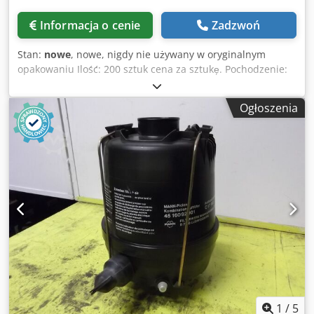
Informacja o cenie
Zadzwoń
Stan:
nowe
, nowe, nigdy nie używany w oryginalnym
opakowaniu Ilość: 200 sztuk cena za sztukę. Pochodzenie:
Szwajcaria Składa się z: 1. Piasta śmigła z 3 wstępnie
zmontowanymi, regulowanymi łopatkami aluminiowymi 2.
Ogłoszenia
Precyzyjne koło regulacyjne wykonane z tworzywa
sztucznego 3. Nakrętka mocująca ze stali nierdzewnej o
wysokiej wytrzymałości do śmigła o zmiennym skoku 4.
Płytka blokująca 5. Pływający klucz do bezstopniowej
regulacji skoku skrzydła 6. Klucz do przekąsek na zmianę
lotów Dksdpfov Dhc Njx Ai Ior 7. Instrukcja obsługi Śmigło
REVOMASTER S 110 charakteryzuje się wysoką
efektywnością i niską wagą, co zapewnia lepsze osiągi i
oszczędność paliwa. Dzięki zastosowaniu kompozytu
węglowego, jest odporne na korozję i ma długą żywotność.
Jest również dostępne w różnych konfiguracjach
mocowania, co pozwala na dopasowanie do różnych typów
silników.
1
/
5