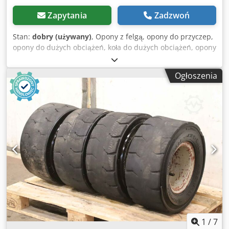
Zapytania
Zadzwoń
Stan:
dobry (używany)
, Opony z felgą, opony do przyczep,
opony do dużych obciążeń, koła do dużych obciążeń, opony
do wózków widłowych Dksdpjur Alksfx Ai Ier -Producent:
Solideal, 2 opony z dętką i felgą -Rozmiar opony: 23-
Ogłoszenia
5(150/100-13) -Ciśnienie w oponie: bar -Koło podziałowe: Ø
162 x 18 mm -Obręcz: Ø 110 mm -Cena/dostawa: komplet -
Waga: 27 kg/szt.
1
/
7