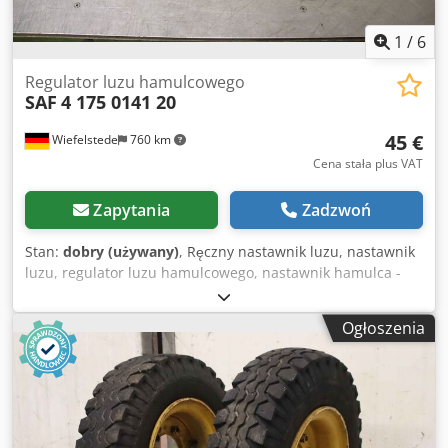
1
/
6
Regulator luzu hamulcowego
SAF
4 175 0141 20
45 €
Wiefelstede
760 km
Cena stała plus VAT
Zapytania
Zadzwoń
Stan:
dobry (używany)
, Ręczny nastawnik luzu, nastawnik
luzu, regulator luzu hamulcowego, nastawnik hamulca -
Numer: 5 sztuk dostępnych Dkedjc Ih Ttepfx Ai Ijr -Cena: za
sztukę -Wymiary: 310/160/H50 mm -Waga: 3,6 kg/sztukę
Ogłoszenia