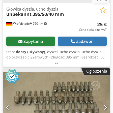
Głowica dyszla, ucho dyszla
unbekannt
395/50/40 mm
25 €
Wiefelstede
760 km
Cena stała plus VAT
Zapytania
Zadzwoń
Stan:
dobry (używany)
, dyszel, ucho dyszla, ucho dyszla,
do przyczep ciężarowych -Długość: 395 mm -Szerokość: 50
mm -Wysokość: 40 mm -Oczko: Ø 43 mm -Cena: za sztukę -
Ilość: 72 sztuki -Wymiary: 395/101/H40 mm Dkedpfed Nhiijx
Ogłoszenia
Ai Ijr -Waga: 5,5 kg