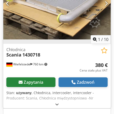
1
/
10
Chłodnica
Scania
1430718
380 €
Wiefelstede
760 km
Cena stała plus VAT
Zapytania
Zadzwoń
Stan:
używany
, Chłodnica, intercooler, intercooler -
Producent: Scania, Chłodnica międzystopniowa -Nr
zamówienia: 1430718 Dkodpfxoizxq Uj Ai Isr -Wymiary
transportowe: 1010/990/H105 mm -Waga: 20 kg