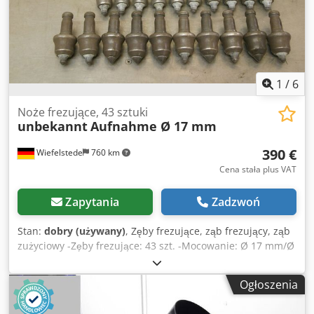
1
/
6
Noże frezujące, 43 sztuki
unbekannt
Aufnahme Ø 17 mm
390 €
Wiefelstede
760 km
Cena stała plus VAT
Zapytania
Zadzwoń
Stan:
dobry (używany)
, Zęby frezujące, ząb frezujący, ząb
zużyciowy -Zęby frezujące: 43 szt. -Mocowanie: Ø 17 mm/Ø
19 mm Dedpfx Aecti A Iei Iskr -Różne: długości -
Sprzedaż/cena: komplet -Waga: 11,6 kg
Ogłoszenia