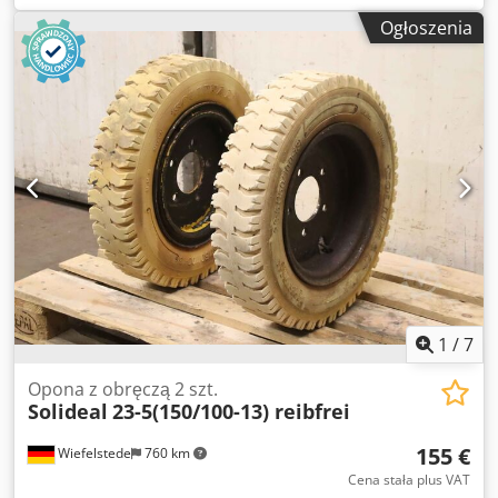
koło: 2 opony z dętką i obręczą -Rozmiar opony: 7.00-12c
Ogłoszenia
PR14/190-305 -Koło podziałowe: Ø 228 x 20 mm -
Wgłębienie: Ø 160 mm -Cena/dostawa: komplet -Waga: 33
kg/szt.
1
/
7
Opona z obręczą 2 szt.
Solideal
23-5(150/100-13) reibfrei
155 €
Wiefelstede
760 km
Cena stała plus VAT