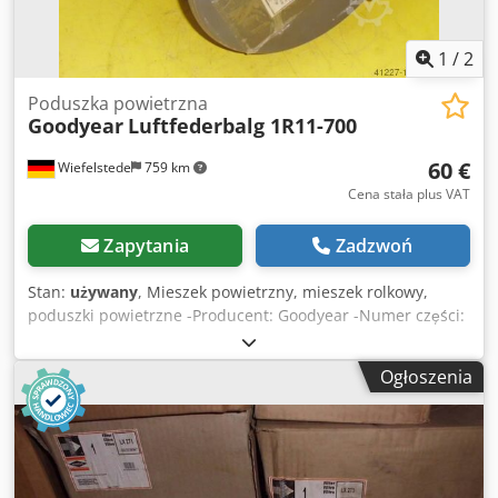
1
/
2
Poduszka powietrzna
Goodyear
Luftfederbalg 1R11-700
60 €
Wiefelstede
759 km
Cena stała plus VAT
Zapytania
Zadzwoń
Stan:
używany
, Mieszek powietrzny, mieszek rolkowy,
poduszki powietrzne -Producent: Goodyear -Numer części:
1R11-700 566222709060000 -Waga: 7 kg Dedpfxob A Tfxe Ai
Iekr
Ogłoszenia