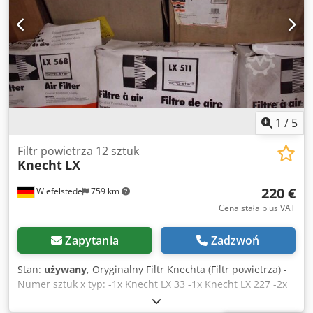
1
/
5
Filtr powietrza 12 sztuk
Knecht
LX
220 €
Wiefelstede
759 km
Cena stała plus VAT
Zapytania
Zadzwoń
Stan:
używany
, Oryginalny Filtr Knechta (Filtr powietrza) -
Numer sztuk x typ: -1x Knecht LX 33 -1x Knecht LX 227 -2x
Knecht LX 265 -1x Knecht LX 271 -1x Knecht LX 273 -1x