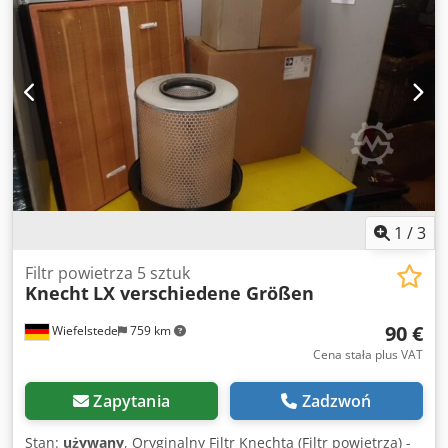
1
/
3
Filtr powietrza 5 sztuk
Knecht
LX verschiedene Größen
90 €
Wiefelstede
759 km
Cena stała plus VAT
Zapytania
Zadzwoń
Stan:
używany
, Oryginalny Filtr Knechta (Filtr powietrza) -