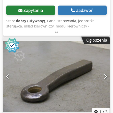
Zapytania
Zadzwoń
Stan:
dobry (używany)
, Panel sterowania, jednostka
sterująca, układ kierowniczy, moduł kierowniczy -
Producent: Linde, moduł kierowniczy/panel sterowania z
elektrycznego ciągnika P 250 Dsdpfx Aew S Tlvoi Iokr -
Ogłoszenia
Poszczególne komponenty: patrz zdjęcia - Wymiary
transportowe: 630/470/H355 mm - Waga: 16,6 kg
1
/
3