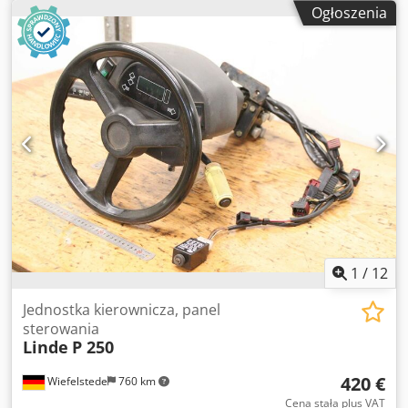
Knecht LX 388 -1x Knecht LX 511 -1x Knecht LX 568 -1x
Ogłoszenia
Knecht LX 576 -2x Knecht LX 612 -Cena: za wszystkie 12
sztuk Dksdpfx Aijb A S Tio Ijr -Waga całkowita: 40 kg
1
/
12
Jednostka kierownicza, panel
sterowania
Linde
P 250
420 €
Wiefelstede
760 km
Cena stała plus VAT