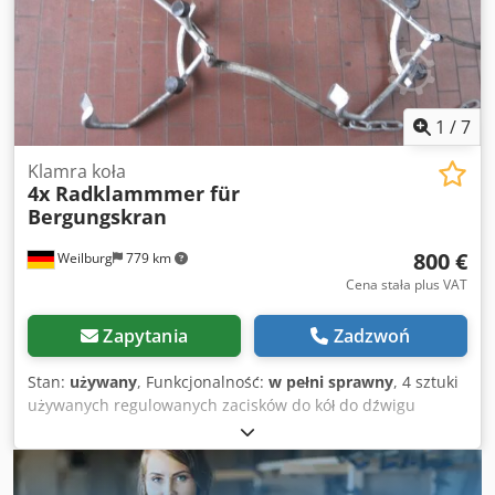
1
/
7
Klamra koła
4x Radklammmer für
Bergungskran
800 €
Weilburg
779 km
Cena stała plus VAT
Zapytania
Zadzwoń
Stan:
używany
, Funkcjonalność:
w pełni sprawny
, 4 sztuki
używanych regulowanych zacisków do kół do dźwigu
ratowniczego itd., w pełni sprawne. Wysyłka nie jest
możliwa. Prosimy nie wysyłać zapytań mailowych! W
przypadku pytań chętnie służymy pomocą telefonicznie.