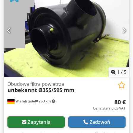
1
/
5
Obudowa filtra powietrza
unbekannt
Ø355/595 mm
80 €
Wiefelstede
760 km
Cena stała plus VAT
Zapytania
Zadzwoń