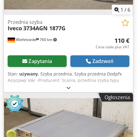
1
/
6
Przednia szyba
Iveco
3734AGN 1877G
110 €
Wiefelstede
760 km
Cena stała plus VAT
Zapytania
Zadzwoń
Stan:
używany
, Szyba przednia, Szyba przednia Dodpfx
Asiyzpwji Iokr -Producent: Scania, przednia szyba typu
3734AGN 1877G -Nr zamówienia: 3000910 - 8013994 -
wymiar: 2120/820/ grubość 6 mm -Waga: 24 kg -Wymiar
Ogłoszenia
transportowy: 2310/930/H420 mm