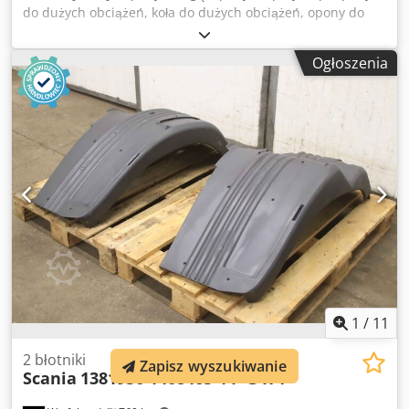
do dużych obciążeń, koła do dużych obciążeń, opony do
wózków widłowych -Przekazanie: w stanie, w jakim zostały
sprawdzone -Zużycie opon: patrz zdjęcia -Producent:
Ogłoszenia
Solideal, 2 opony z dętką i felgą Dkedpfx Ajur Alqsi Ier -
Rozmiar opony: 23-5(150/100-13) -ciśnienie w oponach: bar
-Koło podziałowe: Ø 162 x 18 mm -Obręcz: Ø 110 mm -
Cena/dostawa: kompletna -Waga: 27 kg/szt.
1
/
11
2 błotniki
Zapisz wyszukiwanie
Scania
1381956 1408465 4 P G R T