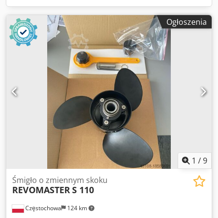
Ogłoszenia
1
/
9
Śmigło o zmiennym skoku
REVOMASTER
S 110
Częstochowa
124 km