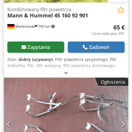
Kombinowany filtr powietrza
Mann & Hummel
45 160 92 901
65 €
Wiefelstede
760 km
Cena stała plus VAT
Zapytania
Zadzwoń
Stan:
dobry (używany)
, Filtr powietrza sprężonego, filtr
dokładny, filtr, filtr wstępny, filtr powietrza dolotowego,
obudowa filtra powietrza, filtr powietrza -Producent: Mann
& Hummel, obudowa filtra powietrza Mann-Piclon -Numer
Ogłoszenia
katalogowy: 45 160 92 901 -Średnica wlotu/wylotu: Ø 65/61
mm -Ilość: 46 sztuk – dostępne są kombinowane filtry
powietrza -Cena: za sztukę -Wymiary: Ø 225/305 mm
Dedpfx Ajd Swrdji Ijkr -Waga: 2,35 kg