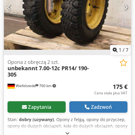
1
/
7
Opona z obręczą 2 szt.
unbekannt
7.00-12c PR14/ 190-
305
175 €
Wiefelstede
760 km
Cena stała plus VAT
Zapytania
Zadzwoń
Stan:
dobry (używany)
, Opony z felgą, opony do przyczep,
opony do dużych obciążeń, koła do dużych obciążeń, opony
do wózków widłowych Dkedpfxeur Akts Ai Ior -Kompletne