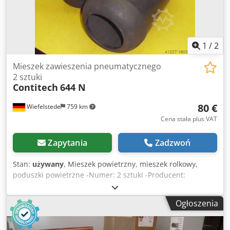
1
/
2
Mieszek zawieszenia pneumatycznego
2 sztuki
Contitech
644 N
80 €
Wiefelstede
759 km
Cena stała plus VAT
Zapytania
Zadzwoń
Stan:
używany
, Mieszek powietrzny, mieszek rolkowy,
poduszki powietrzne -Numer: 2 sztuki -Producent:
Contitech -Type: 644 N -Cena pakietu Dkodpfx Aisb A Tfze
Ior -Waga: 2 kg
Ogłoszenia