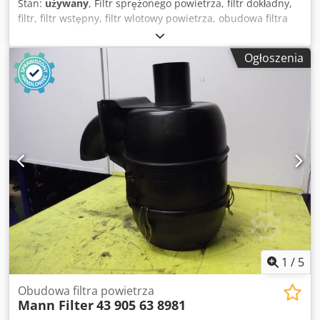
Stan:
używany
, Filtr sprężonego powietrza, filtr dokładny,
filtr, filtr wstępny, filtr wlotowy powietrza, obudowa filtra
powietrza, obudowa filtra powietrza, filtr powietrza
generatora -Dostawa: w stanie takim, w jakim się znajduje
Ogłoszenia
po sprawdzeniu -Krywka wgnieciona: patrz zdjęcia -
obudowa filtra powietrza -za: Filtr donaldson XLP 18 2046 -
Wlot/wylot: Ø 150/149 mm Dksdpfxed Sx Nds Ai Ior -
wymiar: Ø 355/595 mm -Waga: 12,35 kg
1
/
5
Obudowa filtra powietrza
Mann Filter
43 905 63 8981