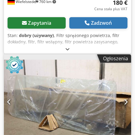
180 €
Wiefelstede
760 km
Cena stała plus VAT
Zapytania
Zadzwoń
Stan:
dobry (używany)
, Filtr sprężonego powietrza, filtr
dokładny, filtr, filtr wstępny, filtr powietrza zasysanego,
obudowa filtra powietrza, filtr powietrza - Producent: Mann
& Hummel, Mann-Piclon filtr powietrza kombinowany z
Ogłoszenia
obudową filtra i przewodem przyłączeniowym - Numer
katalogowy: 45 225 92 304 Dkodpeqcyz Tefx Ai Ier -
Wlot/Wylot: Ø 70/80 mm - Wymiary całkowite:
950/270/W280 mm - Waga: 8 kg