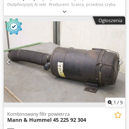
Dsdpfxsiyzptj Ai Iekr -Producent: Scania, przednia szyba
przednia -Zamówienie nr: -Wymiar: 1660/705/ grubość 7
mm -Waga: 16 kg -Wymiar transportowy: 1660/785/H390
Ogłoszenia
mm
1
/
9
Kombinowany filtr powietrza
Mann & Hummel
45 225 92 304