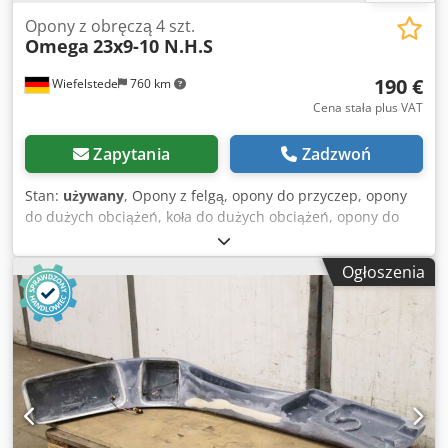
Opony z obręczą 4 szt.
Omega
23x9-10 N.H.S
190 €
Wiefelstede
760 km
Cena stała plus VAT
Zapytania
Zadzwoń
Stan:
używany
, Opony z felgą, opony do przyczep, opony
do dużych obciążeń, koła do dużych obciążeń, opony do
wózków widłowych -Producent: Omega, 4 sztuki opony typu
WIDE-WALL z dętką i felgą -Rozmiar opony: 23x9-10 N.H.S. -
Ogłoszenia
Koło podziałowe: Ø 162 x 20 mm -Obręcz: Ø 110 mm -
Cena/dostawa: kompletna -Wymiar: Ø 540 x 240 mm -
Waga: 35 kg/szt. Dkedpfxsur Alws Ai Isr