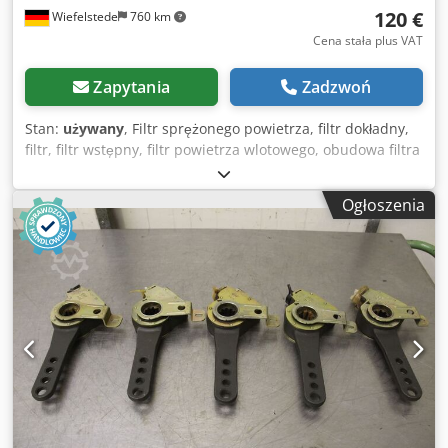
120 €
Wiefelstede
760 km
Cena stała plus VAT
Zapytania
Zadzwoń
Stan:
używany
, Filtr sprężonego powietrza, filtr dokładny,
filtr, filtr wstępny, filtr powietrza wlotowego, obudowa filtra
powietrza, obudowa filtra powietrza, filtr powietrza
generatora Dkjdped Sxg Ujfx Ai Isr -Obudowa filtra
Ogłoszenia
powietrza z filtrem -Wlot/wylot: Ø 80/70 mm -Numer części:
43 905 63 8981 -Wymiar: Ø 260/400 mm -Waga: 11,5 kg