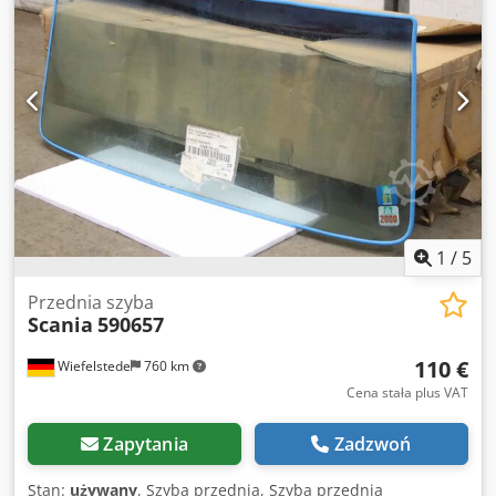
1
/
5
Przednia szyba
Scania
590657
110 €
Wiefelstede
760 km
Cena stała plus VAT
Zapytania
Zadzwoń
Stan:
używany
, Szyba przednia, Szyba przednia