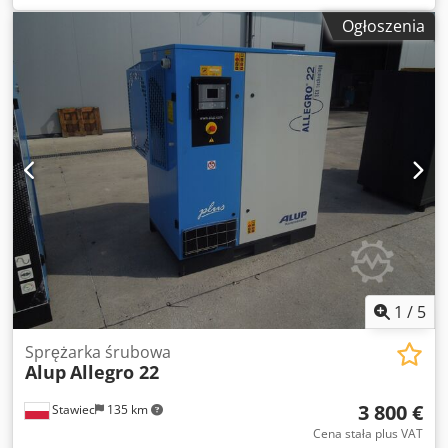
serwisie Dane techniczne: wydajność: 4,50m3/min
Ogłoszenia
(4500/min); silnik o mocy; 30 KW; ciśnienie: 11 bar
Przepracowane; 14719 h rok;2007 cena netto 17500 zł cena
brutto 21525 zł Dkodozp Hqlopfx Ag Dor Sprężarka w pełni
sprawna, zapewniamy serwis.
1
/
5
Sprężarka śrubowa
Alup
Allegro 22
3 800 €
Stawiec
135 km
Cena stała plus VAT