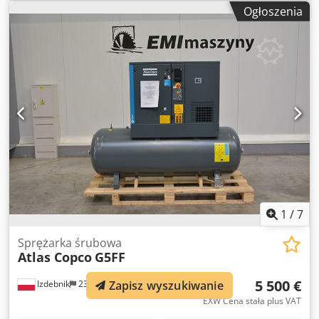
Agsyfpf Eo Dsr ciśnienie max: 10 bar; rok;2003 przebieg:
Ogłoszenia
11320h; cena netto 6200 zł cena brutto 7626 zł
1
/
7
Sprężarka śrubowa
Atlas Copco
G5FF
5 500 €
Zapisz wyszukiwanie
Izdebnik
232 km
EXW Cena stała plus VAT