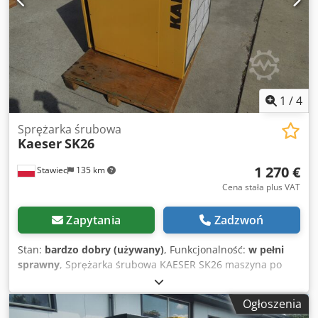
1
/
4
Sprężarka śrubowa
Kaeser
SK26
1 270 €
Stawiec
135 km
Cena stała plus VAT
Zapytania
Zadzwoń
Stan:
bardzo dobry (używany)
, Funkcjonalność:
w pełni
sprawny
, Sprężarka śrubowa KAESER SK26 maszyna po
serwisie Dane techniczne: wydajność: 2080 m3/min
(2080/min); silnik o mocy; 15 KW; Dedpfx Aozp Ifkjg Dekr
Ogłoszenia
ciśnienie: 10 bar cena netto 5500 cena brutto 6765