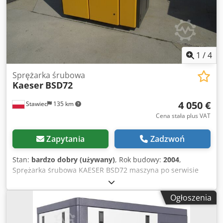
1
/
4
Sprężarka śrubowa
Kaeser
BSD72
4 050 €
Stawiec
135 km
Cena stała plus VAT
Zapytania
Zadzwoń
Stan:
bardzo dobry (używany)
, Rok budowy:
2004
,
Sprężarka śrubowa KAESER BSD72 maszyna po serwisie
Dane techniczne: wydajność: 7,00 m3/min (7000/min);
silnik o mocy; 37 KW; ciśnienie: 8 bar rok;2004 cena netto
Ogłoszenia
17500 Dkjdpszp Hlpefx Ag Djr cena brutto 21525 Sprężarka
w pełni sprawna, zapewniamy serwis. Poniżej link do wideo