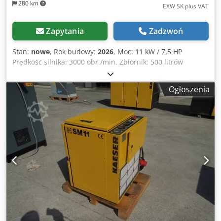
280 km
EXW SK plus VAT
Zapytania
Zadzwoń
Stan:
nowe
, Rok budowy:
2026
, Moc: 11 kW / 7,5 HP
Prędkość silnika: 3000 obr./min. Zbiornik: 500 litrów
Napięcie i częstotliwość: 400V / 50Hz Wodoszczelność: IP23
Dkedpfx Asxdbubeg Dsr Poziom hałasu: 65 dB Ciśnienie
Ogłoszenia
robocze: 10 bar Przepływ powietrza: 1500 l/min Typ
napędu: napęd bezpośredni Średnica wylotu: G 1
Osuszacz: TR-20HP Chłodzenie: olejem Producent śruby:
BAOSI Falownik: Posiada Wyświetlacz: HTK070 Wymiary
(długość/szerokość/wysokość): 1900 / 750 / 1030 mm Waga:
500kg Wydajność na ssaniu: 1800 l/min Wydajność na
tłoczeniu: 1500 l/min