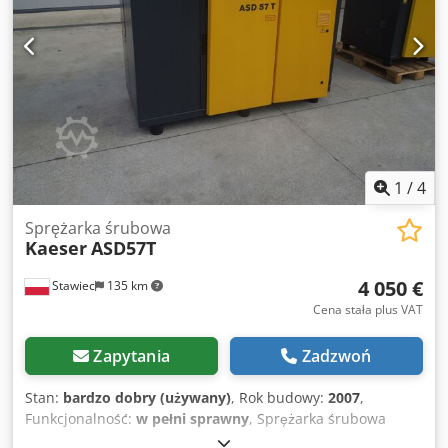
1
/
4
Sprężarka śrubowa
Kaeser
ASD57T
4 050 €
Stawiec
135 km
Cena stała plus VAT
Zapytania
Zadzwoń
Stan:
bardzo dobry (używany)
, Rok budowy:
2007
,
Funkcjonalność:
w pełni sprawny
, Sprężarka śrubowa
KAESER ASD57T maszyna z osuszaczem powietrza po