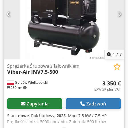
1
/
7
Sprężarka Śrubowa z falownikiem
Viber-Air
INV7.5-500
3 350 €
Gorzów Wielkopolski
280 km
EXW SK plus VAT
Zapytania
Zadzwoń
Stan:
nowe
, Rok budowy:
2025
, Moc: 7,5 kW / 7,5 HP
Prędkość silnika: 3000 obr./min. Zbiornik: 500 litrów
Napięcie i częstotliwość: 400V / 50Hz Wodoszczelność: IP23