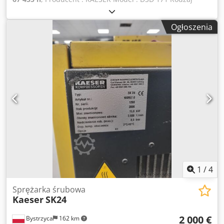
maszyny : KOMPRESOR Rok produkcji : 2000 Wydajność w
m³ / min : 16,4 Ciśnienie robocze w bar : 8,5 Silnik w kW :
Ogłoszenia
90 Dedpfx Agjul U T To Djkr Zapotrzebowanie w kW / m³ :
5,5 Stan licznika : 67455 h
1
/
4
Sprężarka śrubowa
Kaeser
SK24
2 000 €
Bystrzyca
162 km