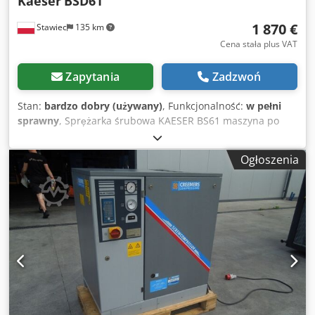
Kaeser
BSD61
1 870 €
Stawiec
135 km
Cena stała plus VAT
Zapytania
Zadzwoń
Stan:
bardzo dobry (używany)
, Funkcjonalność:
w pełni
sprawny
, Sprężarka śrubowa KAESER BS61 maszyna po
serwisie Dane techniczne: wydajność: 6,10 m3/min
(6100/min); silnik o mocy; 37 KW; ciśnienie max: 8,5 bar
Ogłoszenia
przebieg;25040h cena netto 8100 cena brutto 9963
Sprężarka w pełni sprawna, zapewniamy serwis. Dodozp
Hr Nepfx Ag Dokr Poniżej link do wideo