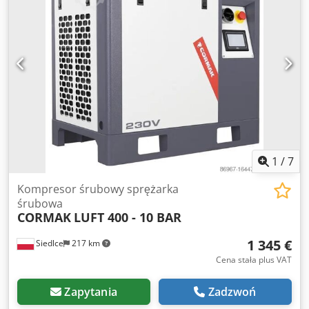
1
/
7
Kompresor śrubowy sprężarka
śrubowa
CORMAK
LUFT 400 - 10 BAR
1 345 €
Siedlce
217 km
Cena stała plus VAT
Zapytania
Zadzwoń