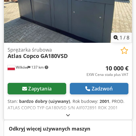
1
/
8
Sprężarka śrubowa
Atlas Copco
GA180VSD
10 000 €
Wilków
137 km
EXW Cena stała plus VAT
Zapytania
Zadzwoń
Stan:
bardzo dobry (używany)
, Rok budowy:
2001
, PROD.
ATLAS COPCO TYP GA180VSD S/N AIF072891 ROK 2001
MOC (kW) 181 Dodpfx Aozq An Nog Djkr WYDAJ. (m3/min)
CIS (bar) 12.50 GODZ (DOC/OGÓL) 85719 FALOWNIK tak
WBUD. OSUSZACZ nie WYMIENNIK nie CHŁODZONA
Odkryj więcej używanych maszyn
(POW/WODA) powietrze NA ZBIORNIKU nie DOKUMENTY