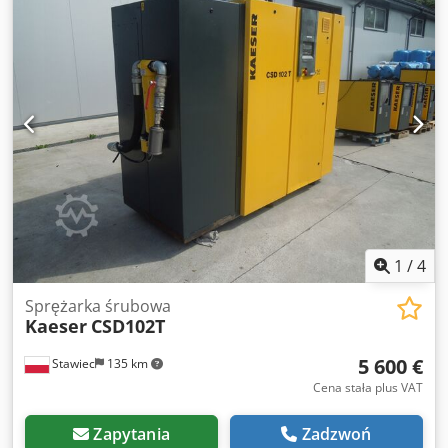
Sprężarka w pełni sprawna, zapewniamy serwis. Poniżej
link do wideo.
1
/
4
Sprężarka śrubowa
Kaeser
CSD102T
5 600 €
Stawiec
135 km
Cena stała plus VAT
Zapytania
Zadzwoń