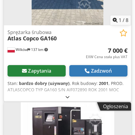
1
/
8
Sprężarka śrubowa
Atlas Copco
GA160
7 000 €
Wilków
137 km
EXW Cena stała plus VAT
Zapytania
Zadzwoń
Stan:
bardzo dobry (używany)
, Rok budowy:
2001
, PROD.
ATLASCOPCO TYP GA160 S/N AIF072890 ROK 2001 MOC
(kW) 167 WYDAJ. (m3/min) 21 CIS (bar) 8.5 GODZ
(DOC/OGÓL) FALOWNIK nie WBUD. OSUSZACZ nie
Ogłoszenia
WYMIENNIK nie CHŁODZONA (POW/WODA) powietrze NA
ZBIORNIKU nie DOKUMENTY nie PRZYŁĄCZE 3
NOWA/UŻYWANA UŻYWANA Dodpfxozq Afus Ag Dskr