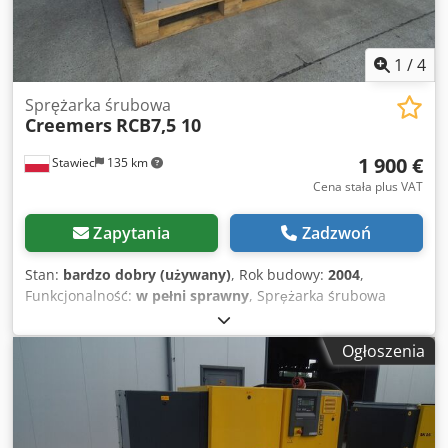
1
/
4
Sprężarka śrubowa
Creemers
RCB7,5 10
1 900 €
Stawiec
135 km
Cena stała plus VAT
Zapytania
Zadzwoń
Stan:
bardzo dobry (używany)
, Rok budowy:
2004
,
Funkcjonalność:
w pełni sprawny
, Sprężarka śrubowa
CREEMERS RCB7,5 10 maszyna po serwisie Dane
techniczne: Dsdpfx Agozp Hrij Dekr wydajność: 1200 L/min;
Ogłoszenia
silnik o mocy 7,5KW; ciśnienie 10 bar; przebieg 10943h!!!
2004 rok; sprężarka w pełni sprawna . cena netto: 8200 zł
cena brutto: 10086 zł Poniżej wideo.