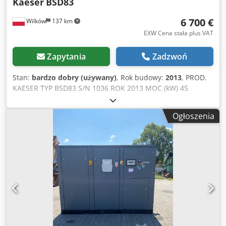
Kaeser
BSD83
6 700 €
Wilków
137 km
EXW Cena stała plus VAT
Zapytania
Zadzwoń
Stan:
bardzo dobry (używany)
, Rok budowy:
2013
, PROD.
KAESER TYP BSD83 S/N 1036 ROK 2013 MOC (kW) 45
WYDAJ. (m3/min) 8.16 Dkodpfxozq Alue Ag Der CIS (bar) 8.5
GODZ (DOC/OGÓL) 41872/62783 FALOWNIK nie WBUD.
Ogłoszenia
OSUSZACZ nie WYMIENNIK nie CHŁODZONA (POW/WODA)
powietrze NA ZBIORNIKU nie DOKUMENTY nie PRZYŁĄCZE
1 1/2' NOWA/UŻYWANA UŻYWANA