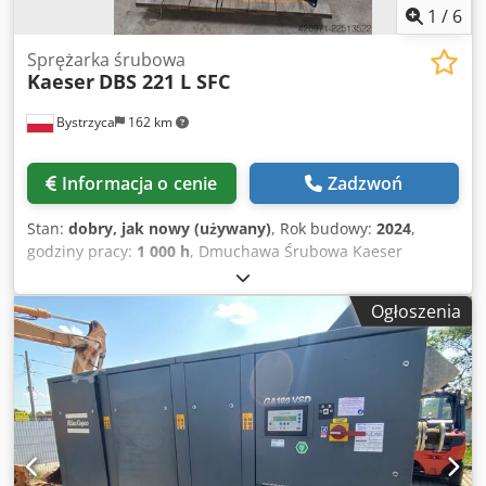
1
/
6
Sprężarka śrubowa
Kaeser
DBS 221 L SFC
Bystrzyca
162 km
Informacja o cenie
Zadzwoń
Stan:
dobry, jak nowy (używany)
, Rok budowy:
2024
,
godziny pracy:
1 000 h
, Dmuchawa Śrubowa Kaeser
Energooszczedna Dksdpfx Aoztb Nwsg Djr DBS 221L
ciśnienie pracy do 700 mbr Wydajność maksymalna 22
Ogłoszenia
m3/min