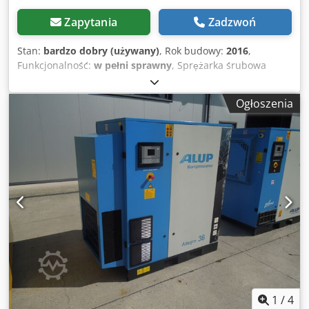
Zapytania
Zadzwoń
Stan:
bardzo dobry (używany)
, Rok budowy:
2016
,
Funkcjonalność:
w pełni sprawny
, Sprężarka śrubowa
ALUP ALLEGRO 22 maszyna z falownikiem i osuszaczem po
serwisie Dane techniczne: Dodpfx Agjzp Hqfj Djkr
Ogłoszenia
wydajność: 4,42 m3/min; silnik 22KW; ciśnienie max.
9,7bar; rok;2016 przebieg;9147h; sprężarka w pełni
sprawna,gwarancja, cena netto: 16500 zł cena brutto:
20295zł
1
/
4