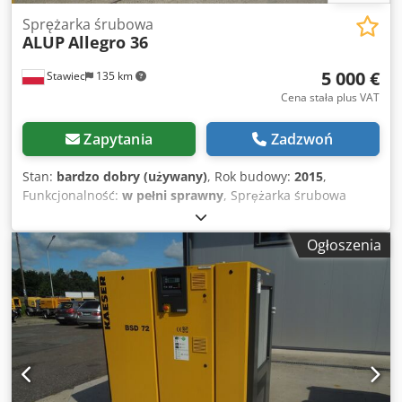
Sprężarka śrubowa
ALUP
Allegro 36
5 000 €
Stawiec
135 km
Cena stała plus VAT
Zapytania
Zadzwoń
Stan:
bardzo dobry (używany)
, Rok budowy:
2015
,
Funkcjonalność:
w pełni sprawny
, Sprężarka śrubowa
ALUP ALLEGRO36 maszyna z falownikiem po serwisie Dane
techniczne: wydajność: 6,23 m3/min; silnik 37KW; ciśnienie
Ogłoszenia
max. 13bar; rok;2015 przebieg;5181h; sprężarka w pełni
sprawna,gwarancja, cena netto: 21500 zł cena brutto:
26445 zł Poniżej link do wideo. Dksdpfozp Hm Hjx Ag Djr