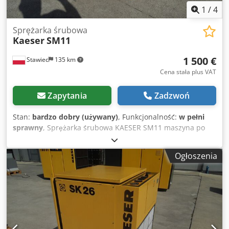
1
/
4
Sprężarka śrubowa
Kaeser
SM11
1 500 €
Stawiec
135 km
Cena stała plus VAT
Zapytania
Zadzwoń
Stan:
bardzo dobry (używany)
, Funkcjonalność:
w pełni
sprawny
, Sprężarka śrubowa KAESER SM11 maszyna po
serwisie Dane techniczne: wydajność: 1,05 m3/min
(1050/min) silnik o mocy; 7,5 KW; przebieg 9103h ciśnienie:
Ogłoszenia
10 bar; cena netto 6500 zł cena brutto 7995 zł Sprężarka w
pełni sprawna, Dsdpfxozp Igne Ag Dskr zapewniamy
serwis. Poniżej wideo.