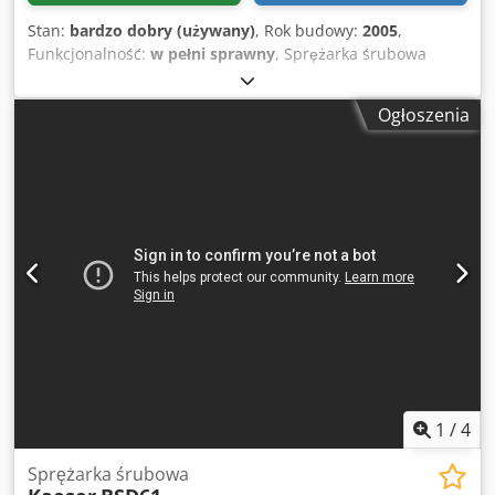
Stan:
bardzo dobry (używany)
, Rok budowy:
2005
,
Funkcjonalność:
w pełni sprawny
, Sprężarka śrubowa
KAESER CSD102T maszyna z osuszaczem powietrza po
serwisie Dane techniczne: wydajność: 9,70m3/min
Ogłoszenia
(97000/min); silnik o mocy; 55 KW; ciśnienie: 8 bar
Przepracowane; 16459 h Dedpfx Ajzp Hygeg Dskr rok;2005
cena netto 22500 zł cena brutto 27675 zł Sprężarka w pełni
sprawna, zapewniamy serwis. Poniżej znajduje się link do
wideo, pokazuje pracę maszyny.
1
/
4
Sprężarka śrubowa