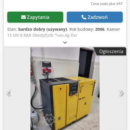
Cena stała plus VAT
Zapytania
Zadzwoń
Stan:
bardzo dobry (używany)
, Rok budowy:
2006
, Kaeser
15 kW 8 BAR Dkedpfjztb Tvex Ag Dsr
Ogłoszenia