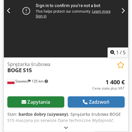
1
/
5
Sprężarka śrubowa
BOGE
S15
1 400 €
Stawiec
135 km
Cena stała plus VAT
Zapytania
Zadzwoń
Stan:
bardzo dobry (używany)
, Sprężarka śrubowa BOGE
S15 maszyna po serwisie Dane techniczne Wydajność:
1,45m3/min (1450 L/min); silnik o mocy 11 KW; Dkjdpfx