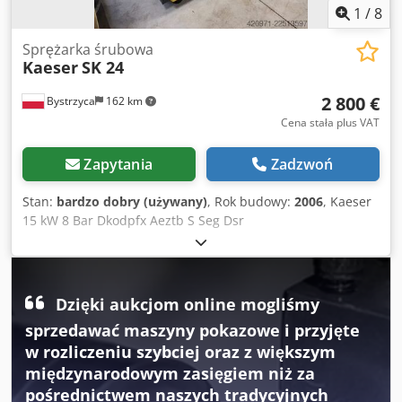
1
/
8
Sprężarka śrubowa
Kaeser
SK 24
2 800 €
Bystrzyca
162 km
Cena stała plus VAT
Zapytania
Zadzwoń
Stan:
bardzo dobry (używany)
, Rok budowy:
2006
, Kaeser
15 kW 8 Bar Dkodpfx Aeztb S Seg Dsr
Dzięki aukcjom online mogliśmy
sprzedawać maszyny pokazowe i przyjęte
w rozliczeniu szybciej oraz z większym
międzynarodowym zasięgiem niż za
pośrednictwem naszych tradycyjnych