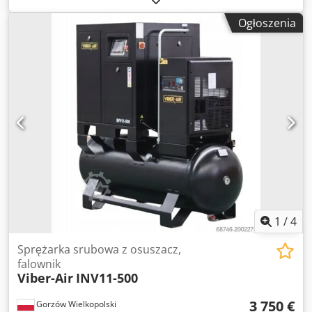
Poziom hałasu: 65 dB Dkjdpfexdbvrex Ag Dsr Ciśnienie
Ogłoszenia
robocze: 10 bar Przepływ powietrza: 800 l/min. Typ
napędu: napęd bezpośredni Średnica wylotu: G 3/4
Osuszacz: TR-10HP Chłodzenie: Powietrzem Producent
śruby: BAOSI Falownik: Posiada Wyświetlacz: HTK070
Wymiary (długość/szerokość/wysokość): 1900 / 800 / 1660
mm Waga: 390kg Wydajność na ssaniu: 950 l/min
Wydajność na tłoczeniu: 800 l/min
1
/
4
Sprężarka srubowa z osuszacz,
falownik
Viber-Air
INV11-500
3 750 €
Gorzów Wielkopolski