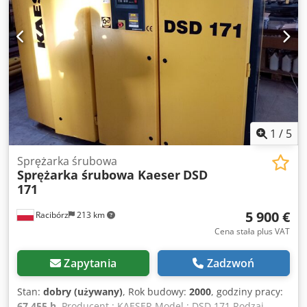
1
/
5
Sprężarka śrubowa
Sprężarka śrubowa Kaeser
DSD
171
5 900 €
Racibórz
213 km
Cena stała plus VAT
Zapytania
Zadzwoń
Stan:
dobry (używany)
, Rok budowy:
2000
, godziny pracy:
67 455 h
, Producent : KAESER Model : DSD 171 Rodzaj