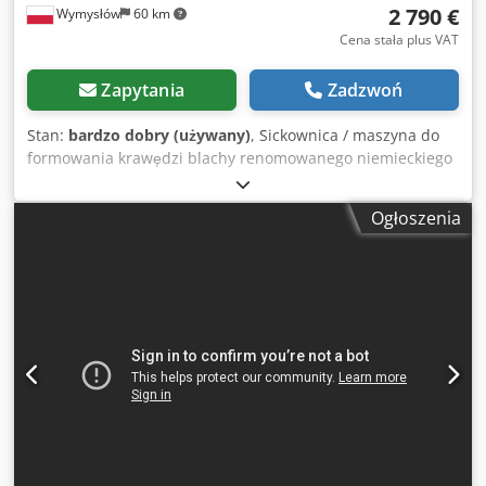
2 790 €
Wymysłów
60 km
Cena stała plus VAT
Zapytania
Zadzwoń
Stan:
bardzo dobry (używany)
, Sickownica / maszyna do
formowania krawędzi blachy renomowanego niemieckiego
producenta Weberwerke Siegen. Maszyna przeznaczona
do rantowania, zawijania krawędzi oraz wykonywania
Ogłoszenia
przetłoczeń (sicken) na krawędziach arkuszy blachy.
Solidna, ciężka konstrukcja żeliwna zapewnia stabilną i
precyzyjną pracę. Otwarta rama typu „C” umożliwia
obróbkę dużych arkuszy i długich elementów. Napęd
elektryczny z dużym kołem zamachowym gwarantuje
płynną pracę i odpowiedni moment obrotowy do
formowania blachy. Docisk i prowadzenie rolki regulowane
mechanicznie. Dane z tabliczki znamionowej: • Typ: BM 4 •
Rok produkcji: 1952 • Szerokość robocza: do 1250 mm •
Grubość blachy: do ok. 4–5 mm (w zależności od materiału)
• Wytrzymałość materiału: Gb = 45 kg/mm² Maszyna nie jest
nożycami – nie tnie blachy, służy wyłącznie do jej