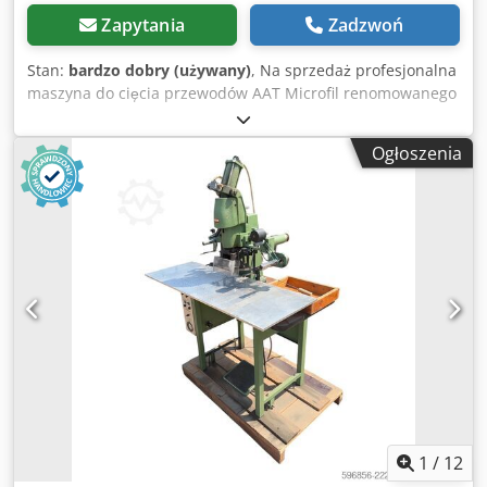
Zapytania
Zadzwoń
Stan:
bardzo dobry (używany)
, Na sprzedaż profesjonalna
maszyna do cięcia przewodów AAT Microfil renomowanego
niemieckiego producenta Aston Abisolier Technik GmbH,
Nürnberg. Urządzenie przeznaczone jest do precyzyjnego
Ogłoszenia
cięcia przewodów i kabli na zadaną długość. Dzięki
regulowanej prędkości posuwu oraz licznikowi sztuk
doskonale sprawdzi się w warsztatach elektrycznych,
zakładach produkcyjnych oraz przy wykonywaniu wiązek
kablowych. Producent od lat specjalizuje się w
urządzeniach do obróbki przewodów. Dane techniczne:
Chodpfszkb T Rox Akvea Producent: Aston Abisolier
Technik GmbH (AAT) Model: Microfil Kraj produkcji: Niemcy
Zasilanie: 220 V / 50 Hz Moc silnika: 90 W Napęd z płynną
regulacją prędkości (Minidrive) Zakres prędkości: ok. 15–
135 obr./min Regulacja długości cięcia Zakres nastaw
długości na panelu: ok. 40–7200 mm Licznik wykonanych
cięć Stabilna, metalowa konstrukcja Zastosowanie: cięcie
przewodów elektrycznych, cięcie kabli jedno- i
1
/
12
wielożyłowych, przygotowanie przewodów do dalszej