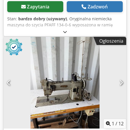
Zapytania
Zadzwoń
Stan:
bardzo dobry (używany)
, Oryginalna niemiecka
maszyna do szycia PFAFF 134-0-6 wyposażona w ramię
cylindryczne, przeznaczona do szycia elementów
skórzanych, galanterii, obuwia, toreb, pasków oraz innych
Ogłoszenia
wyrobów wymagających szycia na cylindrycznym ramieniu.
Dane techniczne: Csdozgnxxjpfx Akvsha Producent: PFAFF
Model: 134-0-6 Ramię cylindryczne Napęd nożny z
silnikiem Zasilanie: 220 V Moc silnika: 370 W Obroty silnika:
2800 obr./min Stół roboczy w komplecie Produkcja
niemiecka Zastosowanie: kaletnictwo, wyroby skórzane,
torby, paski, pokrowce, obuwie. Stan: Maszyna używana.
Stan wizualny widoczny na zdjęciach. Sprzedawana
dokładnie w takim stanie, jak przedstawiono na
fotografiach.
1
/
12