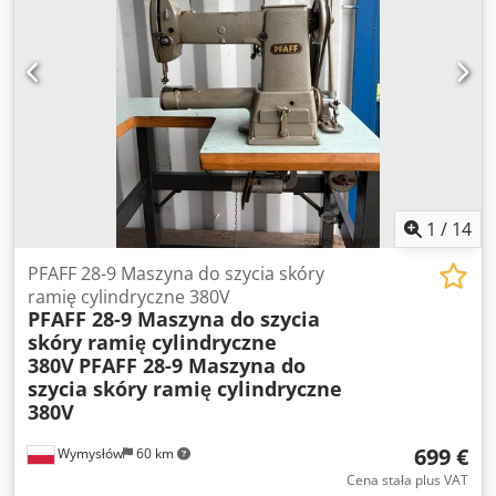
Sdeveha Producent: PFAFF Model: 122-6B S Transport
potrójny Sterowanie pedałem nożnym Stół roboczy w
komplecie Stojak na szpulki Napęd paskowy Produkcja
niemiecka Stan: Maszyna używana, zachowana w dobrym
stanie wizualnym. Stan widoczny na zdjęciach.
Sprzedawana dokładnie w takim stanie, jak przedstawiono
na fotografiach.
1
/
14
PFAFF 28-9 Maszyna do szycia skóry
ramię cylindryczne 380V
PFAFF 28-9 Maszyna do szycia
skóry ramię cylindryczne
380V
PFAFF 28-9 Maszyna do
szycia skóry ramię cylindryczne
380V
699 €
Wymysłów
60 km
Cena stała plus VAT