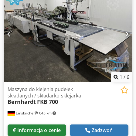
Inspekcja online wideo przez WhatsApp – MS Zoom –
Telegram Na stanie Emskirchen/Norymberga – Dostępne
od ręki – Możliwość przetestowania Cedpfx Aksxln R Sevjha
1
/
6
Maszyna do klejenia pudełek
składanych / składarko-sklejarka
Bernhardt
FKB 700
Emskirchen
645 km
Informacja o cenie
Zadzwoń