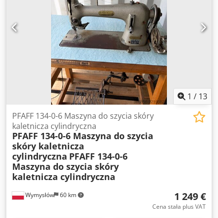
Sterowanie pedałem nożnym Stół roboczy w komplecie
Produkcja niemiecka Stan: Cjdpozgnyijfx Akvjha Maszyna
używana. Stan wizualny widoczny na zdjęciach.
Sprzedawana dokładnie w takim stanie, jak przedstawiono
na fotografiach.
1
/
13
PFAFF 134-0-6 Maszyna do szycia skóry
kaletnicza cylindryczna
PFAFF 134-0-6 Maszyna do szycia
skóry kaletnicza
cylindryczna
PFAFF 134-0-6
Maszyna do szycia skóry
kaletnicza cylindryczna
1 249 €
Wymysłów
60 km
Cena stała plus VAT