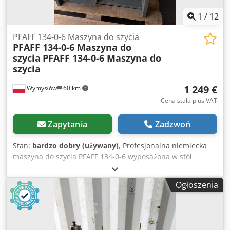
1
/
12
PFAFF 134-0-6 Maszyna do szycia
PFAFF 134-0-6 Maszyna do
szycia
PFAFF 134-0-6 Maszyna do
szycia
1 249 €
Wymysłów
60 km
Cena stała plus VAT
Zapytania
Zadzwoń
Stan:
bardzo dobry (używany)
, Profesjonalna niemiecka
maszyna do szycia PFAFF 134-0-6 wyposażona w stół
roboczy oraz silnik. Solidna, ciężka konstrukcja zapewnia
stabilną pracę i wysoką trwałość. Maszyna przeznaczona
Ogłoszenia
do szycia różnego rodzaju materiałów tekstylnych oraz
wyrobów wymagających precyzyjnego prowadzenia
materiału. Dane techniczne: Producent: PFAFF Model: 134-
0-6 Zasilanie: 220 V Silnik pod stołem Napęd paskowy