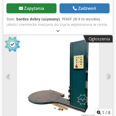
Zapytania
Zadzwoń
Stan:
bardzo dobry (używany)
, PFAFF 28-9 to wysokiej
jakości niemiecka maszyna do szycia wyposażona w ramię
cylindryczne, stół roboczy oraz silnik. Konstrukcja tego typu
doskonale sprawdza się podczas szycia wyrobów
Ogłoszenia
skórzanych, toreb, walizek, obuwia, tapicerki oraz innych
elementów o niestandardowych kształtach. Cjdpfszgf Tmex
Akvoha Dane techniczne * Producent: PFAFF * Model: 28-9
* Ramię cylindryczne * Zasilanie: 380 V * Silnik sprzęgłowy
CONSEW MT-M2 * Moc silnika: 0,37 kW (1/2 HP) * Prędkość
obrotowa silnika: 1425 obr./min * Napęd paskowy * Pedał
sterowania * Stojak na nić * Stabilny stół roboczy w
komplecie Stan Maszyna używana, zachowana w dobrym
stanie wizualnym. Stan widoczny na zdjęciach.
Sprzedawana dokładnie w takim stanie, jak przedstawiono
na fotografiach. W zestawie * Maszyna PFAFF 28-9 * Stół
roboczy * Silnik 380 V * Pedał sterowania * Elementy
widoczne na zdjęciach ID: 1081532201
1
/
8