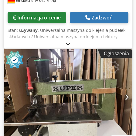
Emskirchen
645 km
Informacja o cenie
Zadzwoń
Stan:
używany
, Uniwersalna maszyna do klejenia pudełek
składanych / Uniwersalna maszyna do klejenia tektury
Maszyna do klejenia pudełek składanych / Maszyna do
klejenia tektury ROPI UKM 380 Rok produkcji / Year 2003
Ogłoszenia
Format / Size min. 60 x 100 mm - 500 x 420 mm
Chjdsznhtfspfx Akvsa Prędkość / (Belt) Speed maks. 5000
cykli/godz. Gramatura materiału / Materials 150 - 450 g/m2
Klej dyspersyjny na zimno / dispersion adhesive Podajnik z
paskiem ssącym do pracy ciągłej / Suction belt feeder for
non-stop operation Wymiary maszyny / Machine
dimensions Długość maszyny 550 cm x Szerokość 80 cm x
Wysokość 88 cm Waga maszyny / Machine weight 650 kg
Możliwość wideo-inspekcji online przez WhatsApp, MS
Zoom, Telegram Dostępna w magazynie w
Emskirchen/Norymberdze – dostępna od ręki – możliwość
przetestowania