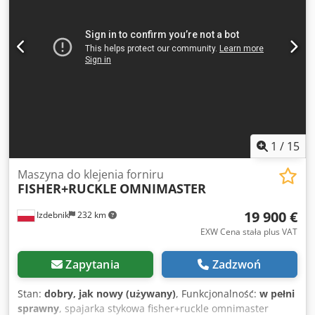
1
/
15
Maszyna do klejenia forniru
FISHER+RUCKLE
OMNIMASTER
19 900 €
Izdebnik
232 km
EXW Cena stała plus VAT
Zapytania
Zadzwoń
Stan:
dobry, jak nowy (używany)
, Funkcjonalność:
w pełni
sprawny
, spajarka stykowa fisher+ruckle omnimaster