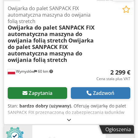
Owijarka do palet SANPACK FIX
automatyczna maszyna do owijania
folią stretch
Owijarka do palet SANPACK FIX
automatyczna maszyna do
owijania folią stretch
Owijarka
do palet SANPACK FIX
automatyczna maszyna do
owijania folią stretch
2 299 €
Wymysłów
60 km
Cena stała plus VAT
Zapytania
Zadzwoń
Stan:
bardzo dobry (używany)
, Oferuję owijarkę do palet
SANPACK FIX przeznaczoną do zabezpieczania ładunków
folią stretch podczas magazynowania i transportu. Dane
techniczne: Chedpfx Ajzf Rkuokvea Producent: Sanpack
Ogłoszenia
Model: SANPACK FIX Zasilanie: 3×380V + N + PE