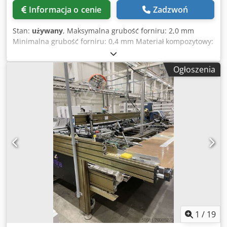
Informacja o cenie
Zadzwoń
Stan:
używany
, Maksymalna grubość forniru: 2,0 mm
Minimalna grubość forniru: 0,4 mm Materiał kompozytowy:
Włókno klejowe z podgrzewaniem gorącym powietrzem
Wymagane sprężone powietrze: Tak Tarcza: Tak Do
Ogłoszenia
transportu forniru po stole fornirowanym Sterowane
pedałem nożnym Typ maszyny: Stojąca Prędkość posuwu: 7
m/min Występ kolumny: 900 mm Przybliżona waga: 185 kg
Wymiary: 1400 x 500 x 1680 mm Codpfxoxgqmxe Akvsha
Miejsce składowania: Nattheim
1
/
19