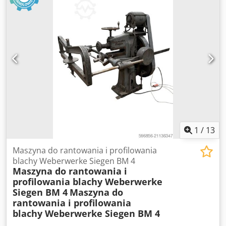
Częstotliwość: 50 Hz Moc: 0,55 kW Prąd znamionowy: 2,0 A
Stopień ochrony: IP54 Zalety: Obrotowy stół do palet
Uchwyt na folię stretch Solidna konstrukcja przemysłowa
Sterowanie z panelu operatorskiego Idealna do
magazynów, zakładów produkcyjnych i centrów
logistycznych Stan wizualny zgodny ze zdjęciami. Maszyna
używana.
1
/
13
Maszyna do rantowania i profilowania
blachy Weberwerke Siegen BM 4
Maszyna do rantowania i
profilowania blachy Weberwerke
Siegen BM 4
Maszyna do
rantowania i profilowania
blachy Weberwerke Siegen BM 4