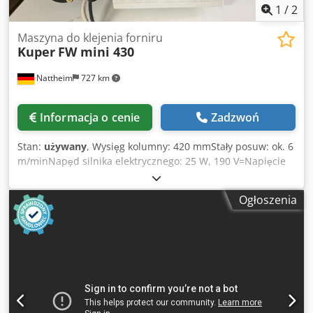
1
/
2
Maszyna do klejenia forniru
Kuper
FW mini 430
Nattheim
727 km
Informacja o cenie
Zadzwoń
Stan:
używany
, Wysięg kolumny: 420 mmStały posuw: ok. 6
m/minNapęd silnika elektrycznego: 25 W, 190 V=Napięcie
przyłączeniowe: 110 - 235 V, 50 - 60 HzCałkowite
podłączone obciążenie: 110 WGłowica grzewcza: ok. 75
Ogłoszenia
WMasa netto: ok. 22 kg z pedałem nożnym Chedpex
Upgcsfx Akvja Miejsce przechowywania: Nattheim