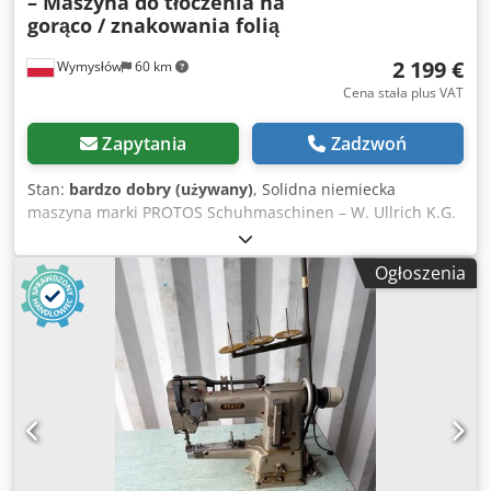
– Maszyna do tłoczenia na
gorąco / znakowania folią
2 199 €
Wymysłów
60 km
Cena stała plus VAT
Zapytania
Zadzwoń
Stan:
bardzo dobry (używany)
, Solidna niemiecka
maszyna marki PROTOS Schuhmaschinen – W. Ullrich K.G.
Frankfurt am Main, przeznaczona do wykonywania
trwałych oznaczeń, numeracji oraz nadruków metodą
Ogłoszenia
tłoczenia na gorąco. Urządzenie znajduje zastosowanie w
produkcji obuwia, galanterii skórzanej, pasków, portfeli,
etui oraz innych wyrobów wymagających estetycznego
znakowania. Maszyna wyposażona jest w regulowany
mechanizm znakujący z wymiennymi cyframi oraz system
podawania folii do tłoczenia. Stabilna konstrukcja
zapewnia precyzyjną i powtarzalną pracę. Cjdpfx Aszgui
Dekvoha Dane techniczne: Producent: PROTOS
Schuhmaschinen W. Ullrich K.G., Frankfurt am Main
Model: TF1501 Kraj produkcji: Niemcy Regulowany zespół