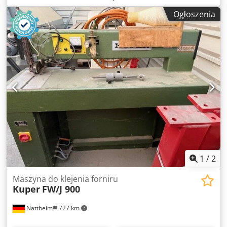
ceniona marka wśród małych laminatorek. Idealna do
Ogłoszenia
produkcji okładek, dekoracyjnych opakowań i innych
zastosowań. Wyprodukowana w Niemczech. Maszyna
pracuje na gorący klej. Wyposażona w podgrzewaną płytę i
kąpiel wodną. Rolki mosiężne. Bezstopniowa regulacja:
grubości kleju, szerokości szczeliny i prędkości. Szerokość
robocza: 500 mm Zasilanie: 380V Waga: 60 kg
1
/
2
Maszyna do klejenia forniru
Kuper
FW/J 900
Nattheim
727 km