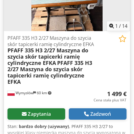
znakujący Numeratory / cyfry do znakowania Podajnik folii
do tłoczenia Regulacja temperatury Sterowanie nożne
(pedał) Stół roboczy w komplecie Zasilanie elektryczne
Zastosowanie: skóra naturalna i ekologiczna, galanteria
1
/
14
skórzana, obuwie, tekstylia, karton i papier, tworzywa
sztuczne przystosowane do tłoczenia. Stan: Maszyna
PFAFF 335 H3 2/27 Maszyna do szycia
używana, zachowana w dobrym stanie wizualnym. Stan
skór tapicerki ramię cylindryczne EFKA
PFAFF 335 H3 2/27 Maszyna do
zgodny ze zdjęciami.
szycia skór tapicerki ramię
cylindryczne EFKA
PFAFF 335 H3
2/27 Maszyna do szycia skór
tapicerki ramię cylindryczne
EFKA
1 499 €
Wymysłów
60 km
Cena stała plus VAT
Zapytania
Zadzwoń
Stan:
bardzo dobry (używany)
, PFAFF 335 H3 2/27 to
wysokiej klasy niemiecka maszyna do szycia wyposażona w