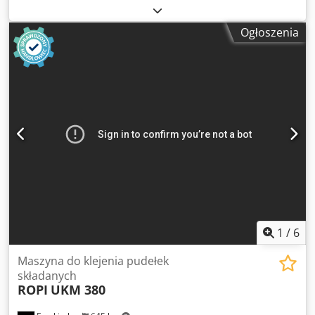
prędkość przelotu forniru 5/50 m/min. długość strefy
grzania 1000 mm agregat chłodzący wymiary
Ogłoszenia
2400x2300x1900 mm Codpfx Aszl Skiekvjha temp. grzania
max. 250 C 1500 kg 2006 400V 9 KW
1
/
6
Maszyna do klejenia pudełek
składanych
ROPI
UKM 380