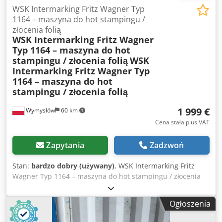
obróbki, produkcja wiązek kablowych, warsztaty
WSK Intermarking Fritz Wagner Typ
elektryczne i elektroniczne. Stan: Urządzenie używane,
1164 – maszyna do hot stampingu /
zachowane w dobrym stanie wizualnym. Posiada normalne
złocenia folią
WSK Intermarking Fritz Wagner
ślady użytkowania wynikające z eksploatacji. Po
Typ 1164 – maszyna do hot
podłączeniu do zasilania kontrolka świeci, maszyna
stampingu / złocenia folią
WSK
uruchamia się. Sprzedawana dokładnie w takim stanie, jak
Intermarking Fritz Wagner Typ
przedstawiono na zdjęciach. W zestawie: maszyna AAT
1164 – maszyna do hot
Microfil, przewód zasilający.
stampingu / złocenia folią
1 999 €
Wymysłów
60 km
Cena stała plus VAT
Zapytania
Zadzwoń
Stan:
bardzo dobry (używany)
, WSK Intermarking Fritz
Wagner Typ 1164 – maszyna do hot stampingu / złocenia
folią Chsdpfx Aksziqtdjvea
Ogłoszenia