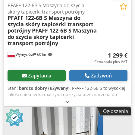
PFAFF 122-6B S Maszyna do szycia
skóry tapicerki transport potrójny
PFAFF 122-6B S Maszyna do
szycia skóry tapicerki transport
potrójny
PFAFF 122-6B S Maszyna
do szycia skóry tapicerki
transport potrójny
1 299 €
Wymysłów
60 km
Cena stała plus VAT
Zapytania
Zadzwoń
Stan:
bardzo dobry (używany)
, PFAFF 122-6B S to wysokiej
jakości niemiecka maszyna do szycia przeznaczona do
pracy z grubszymi materiałami. Wyposażona jest w
transport potrójny (krocząca stopka), który zapewnia
Ogłoszenia
równomierne przesuwanie materiału podczas szycia.
Maszyna doskonale sprawdza się przy szyciu: skóry,
tapicerki meblowej, materiałów technicznych, plandek,
pasów, pokrowców. Dane techniczne: Codpfx Akezgm