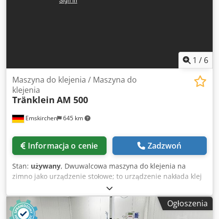
1
/
6
Maszyna do klejenia / Maszyna do
klejenia
Tränklein
AM 500
Emskirchen
645 km
Informacja o cenie
Zadzwoń
Stan:
używany
, Dwuwalcowa maszyna do klejenia na
zimno jako urządzenie stołowe; to urządzenie nakłada klej
na tylnią stronę materiału przeznaczonego do klejenia.
Maszyna do klejenia Tränklein AM500 Dwuwalcowa
Ogłoszenia
maszyna do klejenia Nr seryjny 20185 Szerokość robocza:
500 mm Prędkość robocza: 4–20 m/min Do kleju na zimno