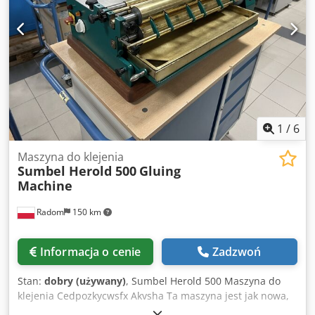
opracowanych palet Wydajność klejenia: od 3 do 4,5
sekundy na nóżkę (zależnie od rozmiaru palety i rodzaju
nóżki) Używany klej: ekologiczny dyspersyjny wodny Paleta
gotowa do użycia po 10 minutach od przyklejenia nóżek !
Jesteśmy producentem i projektantem tej maszyny -
możemy dostosować wiele rozwiązań do potrzeb klienta.
1
/
6
Maszyna do klejenia
Sumbel Herold 500
Gluing
Machine
Radom
150 km
Informacja o cenie
Zadzwoń
Stan:
dobry (używany)
, Sumbel Herold 500 Maszyna do
klejenia Cedpozkycwsfx Akvsha Ta maszyna jest jak nowa,
w pełni sprawna i gotowa do produkcji. Jest to najwyżej