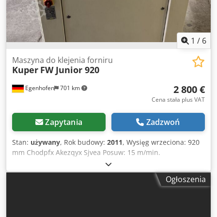
1
/
6
Maszyna do klejenia forniru
Kuper
FW Junior 920
2 800 €
Egenhofen
701 km
Cena stała plus VAT
Zapytania
Zadzwoń
Stan:
używany
, Rok budowy:
2011
, Wysięg wrzeciona: 920
mm Chodpfx Akezqyx Sjvea Posuw: 15 m/min.
Ogłoszenia