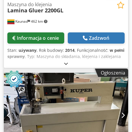
Maszyna do klejenia
Lamina
Gluer 2200GL
Kaunas
462 km
Informacja o cenie
Zadzwoń
Stan:
używany
, Rok budowy:
2014
, Funkcjonalność:
w pełni
sprawny
, Typ: Maszyna do składania, klejenia i zaklejania
podawana ręcznie, przeznaczona do pracy liniowej
Producent: Lamina system AB, Szwecja Model: Gluer
Ogłoszenia
2200GL Rok produkcji: 2014 Maksymalna szerokość
formatu: 2200 mm Minimalna szerokość formatu: 70 mm
Jednostka klejąca: Nordson Prędkość produkcyjna: 0–40
m/min, płynna regulacja Csdpfoxnzn Njx Akvjha Moc: 5 kW
20 A Zasilanie: 3x220 VAC PE 50/60 Hz Sprężone powietrze:
6 Bar Konsola sterująca: Sterowanie PLC z panelem
dotykowym Wymiary maszyny: Szer. 2800 x Dł. 2550 x Wys.
1450 mm Waga: 950 kg Broszura poniżej