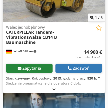
do prac ziemnych, budowy dróg i kanalizacji oraz do
ogólnych robót ziemnych. Oględziny i jazda próbna są
możliwe po wcześniejszym uzgodnieniu terminu.
Transport może być zorganizowany na życzenie.
1
/
6
Walec jednobębnowy
CATERPILLAR
Tandem-
Vibrationswalze CB14 B
Baumaschine
14 900 €
Peine
610 km
Cena stała plus VAT
Zapytania
Zadzwoń
Stan:
używany
, Rok budowy:
2013
, godziny pracy:
820 h
, *
Siedzenie pneumatyczne dla operatora Cjdpfx
Aqomczgkoporf * Uchwyt manewrowy ---- Nadbudowa:
Silnik: Kohler, 3-cylindrowy diesel, 16,8 kW, napęd
hydrostatyczny, szerokość bandaży 900 mm, składana
rama ochronna (ROPS) Sprzedaż wyłącznie dla