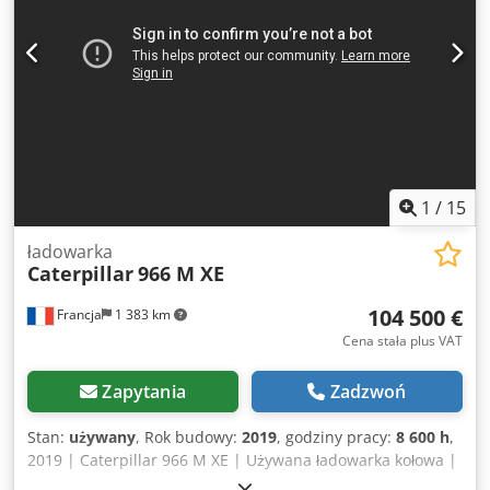
1
/
15
ładowarka
Caterpillar
966 M XE
104 500 €
Francja
1 383 km
Cena stała plus VAT
Zapytania
Zadzwoń
Stan:
używany
, Rok budowy:
2019
, godziny pracy:
8 600 h
,
2019 | Caterpillar 966 M XE | Używana ładowarka kołowa |
8600 motogodzin 📍Lokalizacja: Francja 🚛 Dostawa