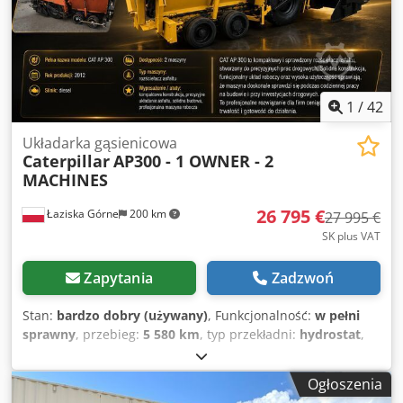
1
/
42
Układarka gąsienicowa
Caterpillar
AP300 - 1 OWNER - 2
MACHINES
26 795 €
Łaziska Górne
200 km
27 995 €
SK plus VAT
Zapytania
Zadzwoń
Stan:
bardzo dobry (używany)
, Funkcjonalność:
w pełni
sprawny
, przebieg:
5 580 km
, typ przekładni:
hydrostat
,
rodzaj paliwa:
diesel
, kolor:
żółty
, masa całkowita:
7 300
kg
, masa własna:
6 600 kg
, masa eksploatacyjna:
8 200 kg
,
Ogłoszenia
liczba miejsc:
2
, Rok budowy:
2012
, godziny pracy:
5 580 h
,