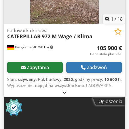
1
/
18
Ładowarka kołowa
CATERPILLAR
972 M Wage / Klima
105 900 €
Bergkamen
790 km
Cena stała plus VAT
Zapytania
Zadzwoń
Stan:
używany
, Rok budowy:
2020
, godziny pracy:
10 600 h
,
Wyposażenie:
napęd na wszystkie koła
, ŁADOWARKA
KOŁOWA CATERPILLAR 972 XE zbudowany w 2020 roku
10600 BS, Silnik o mocy ok. 253 kW, śmieć, Crsdpfeu Sgd
Ogłoszenia
Sox Aqpsf klimat bardzo dobry, stan jak nowy Netto plus
19% VAT