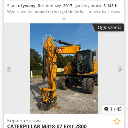
Stan:
używany
, Rok budowy:
2017
, godziny pracy:
5 145 h
,
Wyposażenie:
napęd na wszystkie koła
, Ładowarka kołowa
CAT 906M z 2017 roku, wyposażona w łyżkę i widły! ----*
Producent: CAT * Model: 906M Credpfx Aozp Ayieqpof *
Ogłoszenia
Rok produkcji: 2017 * Licznik godzin: ok. 5145 *
Wyposażona w łyżkę i widły * Maszyna wyprodukowana w
Niemczech, pierwszy właściciel * Hydrauliczny system
szybkiej wymiany osprzętu * Dostępna deklaracja
zgodności CE i potwierdzenie danych * Dodatkowe zdjęcia i
film na życzenie (kontakt przez WhatsApp z Erikiem) *
Cena: 26 900 euro netto + 19% VAT ----W przypadku
dodatkowych pytań prosimy o kontakt telefoniczny: Erik
Kortum: WhatsApp ?Wszystkie dane podane bez gwarancji,
zastrzegamy sobie prawo do błędów i wcześniejszej
sprzedaży.
1
/
45
Koparka kołowa
CATERPILLAR
M318-07 Erst 2800