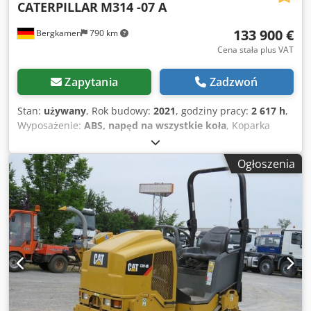
CATERPILLAR
M314 -07 A
133 900 €
Bergkamen
790 km
Cena stała plus VAT
Zapytania
Zadzwoń
Stan:
używany
, Rok budowy:
2021
, godziny pracy:
2 617 h
,
Wyposażenie:
ABS, napęd na wszystkie koła
, Koparka
mobilna Caterpillar CAT M314 – rok produkcji 2021 –
zaledwie 2617 godzin pracy. Na sprzedaż oferujemy
Ogłoszenia
koparkę mobilną Caterpillar M314, która jest w bardzo
dobrym stanie, zadbana i gotowa do natychmiastowego
użycia. Wyposażenie: * Rok produkcji: 2021 * Godziny
pracy: 2617 * Klimatyzacja * Hydrauliczny system szybkiej
wymiany narzędzi Cedpfx Aqszmpxmopjrf * Centralny
system smarowania * Opony w dobrym stanie * Wydajny i
oszczędny silnik Diesla CAT Maszyna była regularnie
serwisowana i znajduje się w bardzo dobrym stanie
zarówno pod względem technicznym, jak i wizualnym. Jest
gotowa do natychmiastowego użycia i idealnie nadaje się