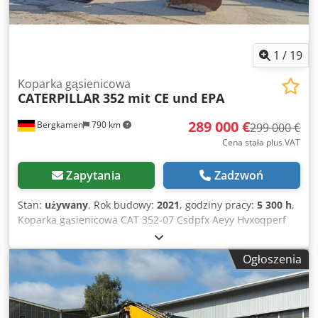
1
/
19
Koparka gąsienicowa
CATERPILLAR
352 mit CE und EPA
289 000 €
Bergkamen
790 km
299 000 €
Cena stała plus VAT
Zapytania
Zadzwoń
Stan:
używany
, Rok budowy:
2021
, godziny pracy:
5 300 h
,
Koparka gąsienicowa CAT 352-07 Csdpfx Aeyy Hvxoqperf
Maszyna ma tylko 5300 godzin pracy i jest w dobrym stanie
Masa eksploatacyjna ok. 52 800 kg
Ogłoszenia