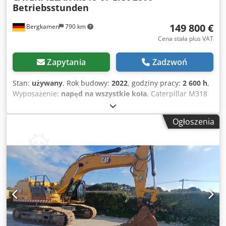
Betriebsstunden
149 800 €
Bergkamen
790 km
Cena stała plus VAT
Zapytania
Zadzwoń
Stan:
używany
, Rok budowy:
2022
, godziny pracy:
2 600 h
,
Wyposażenie:
napęd na wszystkie koła
, Caterpillar M318
Silnik? Silnik: Cat C4.4 ? Moc (ISO 14396): 129 kW / ok. 176
KM ? Pojemność: 4,4 l ? Cylindry: 4 ? Emisja: EU Stage V
Ogłoszenia
Osiągi Prędkość maksymalna: do ok. 35 km/h * Napęd:
napęd hydrostatyczny * Układ kierowniczy: napęd na
cztery koła z osią wahliwą Zbiornik paliwa i hydraulika
Zbiornik paliwa: ok. 350 litrów * Układ hydrauliczny:
Hydraulika load-sensing z kilkoma dodatkowymi obwodami
dla osprzętu Csdpezqx Rtsfx Aqporf Klimatyzacja Tylko
2600 motogodzin i bardzo dobry stan