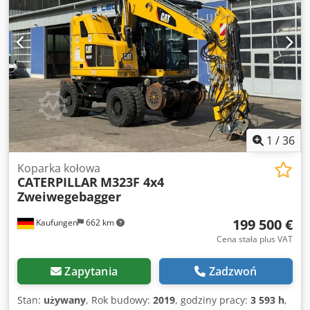
1
/
36
Koparka kołowa
CATERPILLAR
M323F 4x4
Zweiwegebagger
199 500 €
Kaufungen
662 km
Cena stała plus VAT
Zapytania
Zadzwoń
Stan:
używany
, Rok budowy:
2019
, godziny pracy:
3 593 h
,