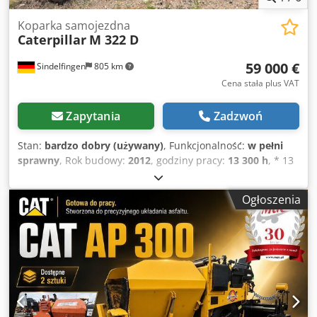
Koparka samojezdna
Caterpillar
M 322 D
59 000 €
Sindelfingen
805 km
Cena stała plus VAT
Zapytania
Zadzwoń
Stan:
bardzo dobry (używany)
, Funkcjonalność:
w pełni
sprawny
, Rok budowy:
2012
, godziny pracy:
13 300 h
, * 13
300 godzin * Połączone wsparcie (ostrze i wysięgnik) *
Regulowany wysięgnik * Szybkozłącze Lehnhoff HS 10
Ogłoszenia
Credpfswmbtfex Aqpjf * Masa eksploatacyjna: 22 000 kg *
Stan idealny