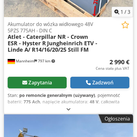
1
/
3
Akumulator do wózka widłowego 48V
5PZS 775AH - DIN C
Atlet - Caterpillar NR - Crown
ESR - Hyster R
Jungheinrich ETV -
Linde A/ R14/16/20/25 Still FM
2 990 €
Mannheim
797 km
Cena stała plus VAT
Zapytania
Zadzwoń
Stan:
po remoncie generalnym (używany)
, pojemność
baterii:
775 Ach
, napięcie akumulatora:
48 V
, całkowita
wysokość:
782 mm
, całkowita długość:
1 220 mm
, całkowita
szerokość:
424 mm
, Testowana bateria trakcyjna do wózka
Ogłoszenia
widłowego – 48V 5PZS 775Ah – DIN C + 1 rok gwarancji + w
zestawie system automatycznego uzupełniania wody
(aquamatik) + w zestawie końcówka odgazowująca oraz