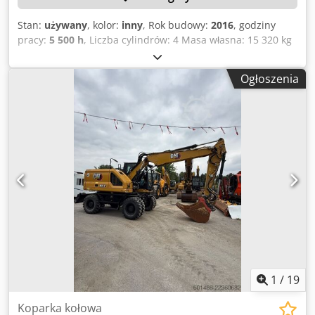
Stan:
używany
, kolor:
inny
, Rok budowy:
2016
, godziny
pracy:
5 500 h
, Liczba cylindrów: 4 Masa własna: 15 320 kg
Szerokość: 255 cm System szybkiej wymiany narzędzi: tak
Numer seryjny: CF4A00262 Dostępne dokumenty
Ogłoszenia
potwierdzające dopuszczenie do ruchu – część 1 i 2: tak
Data pierwszej rejestracji: 03.03.2025 Liczba godzin pracy:
5500 godzin Silnik: Caterpillar C4,4 Liczba cylindrów: 4
Moc: 110 kW Pojemność łyżki: 0,53 m³ Głębokość kopania:
5,03 m Maksymalny zasięg: 8,28 m Siła zgryzania: 103 kN
Prędkość jazdy: do 37 km/h Opony: 10.00-20 Zgodność z
normą CE: tak Zatwierdzony przez EPA Trójramienna
wysięgnik Dodatkowe przewody hydrauliczne Hydrauliczne
szybkozłącze Credezrv Urepfx Aqpjf Wraz z łyżką do
kopania Hydrauliczny chwytak Płyta wyrównująca: tak
Centralny system smarowania: tak Wymiary: Długość: 8250
Szerokość: 2550 Wysokość: 3280 Waga: 15320 kg Stan:
Widoczne ślady użytkowania, hamulec ręczny niesprawny,
wyciek oleju w dolnej części kabiny.
1
/
19
Koparka kołowa