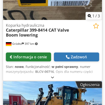
1
/
3
Koparka hydrauliczna
Caterpillar
399-8414 CAT Valve
Boom lowering
Gröditz
397 km
Informacja o cenie
Zadzwoń
Stan:
nowe
, Funkcjonalność:
w pełni sprawny
, numer
maszyny/pojazdu:
BLCV-00716
, Opis dla numeru części
zamiennej 399-8414 Zawór zwrotny linii sterowania
opuszczaniem wysięgnika służy do regulacji przepływu
Ogłoszenia
oleju hydraulicznego w układzie sterowania opuszczaniem
wysięgnika. Zawór wyposażony jest w uszczelnienia
zapewniające szczelność oraz zapobiegające wyciekom
cieczy hydraulicznej. Główną funkcją zaworu jest