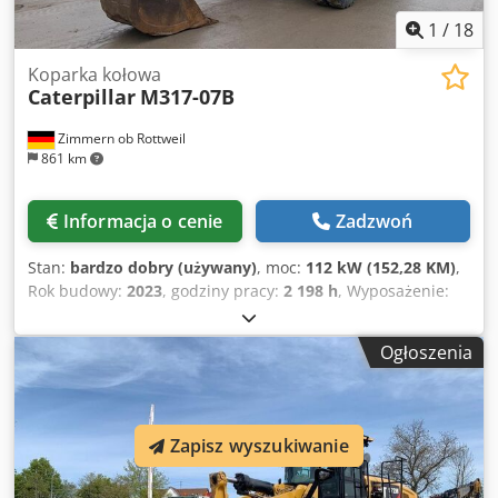
1
/
18
Koparka kołowa
Caterpillar
M317-07B
Zimmern ob Rottweil
861 km
Informacja o cenie
Zadzwoń
Stan:
bardzo dobry (używany)
, moc:
112 kW (152,28 KM)
,
Rok budowy:
2023
, godziny pracy:
2 198 h
, Wyposażenie:
kabina, klimatyzacja
, CATERPILLAR M317-07B Rok
produkcji 2023 Przebieg: 2 198 mth Zamknięta kabina
Ogłoszenia
Klimatyzacja Radio Kamera cofania i boczna Wysięgnik
przestawny Ramię: 2,50 m Pełna instalacja hydrauliczna
(do młota, chwytaka, nożyc) Szybkozłącze OQ70/55 1 x łyżka
Centralne smarowanie Rozmiar opon: 10.00-20 ok. 40%
Zapisz wyszukiwanie
bieżnika Płyta podporowa Silnik o mocy 112 kW CE Masa
eksploatacyjna: 18,4 t. Crsdpfx Ajyi Tp Njqpsf