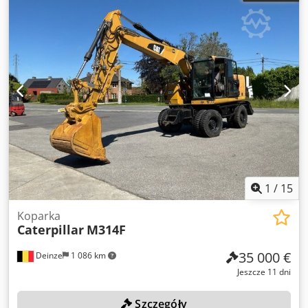
1
/
15
Koparka
Caterpillar
M314F
35 000 €
Deinze
1 086 km
Jeszcze 11 dni
Szczegóły