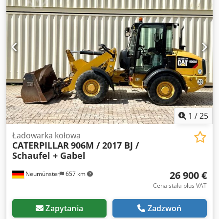
bardzo dobry Csdpfjy A Tn Hox Aqpsrf Cena: na zapytanie
Numer seryjny: CAT0908MAH8803391 = Dodatkowe opcje i
wyposażenie = - 3. zawór - Zamknięta kabina - Centralne
smarowanie
1
/
25
Ładowarka kołowa
CATERPILLAR
906M / 2017 BJ /
Schaufel + Gabel
26 900 €
Neumünster
657 km
Cena stała plus VAT
Zapytania
Zadzwoń