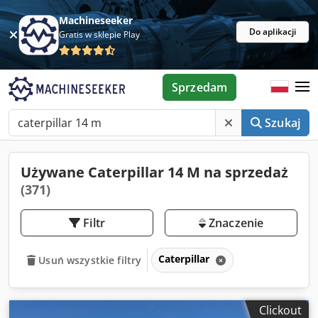
Machineseeker
Do aplikacji
Gratis w sklepie Play
Sprzedam
Szukaj
Używane Caterpillar 14 M na sprzedaż
(371)
Filtr
Znaczenie
Caterpillar
Usuń wszystkie filtry
Clickout