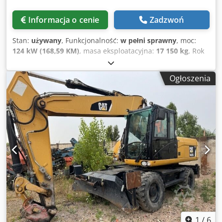
Informacja o cenie
Zadzwoń
Stan:
używany
, Funkcjonalność:
w pełni sprawny
, moc:
124 kW (168,59 KM)
, masa eksploatacyjna:
17 150 kg
, Rok
budowy:
2010
, godziny pracy:
13 000 h
, Wyposażenie:
hydraulika chwytaka, klimatyzacja, młot hydrauliczny
,
Ogłoszenia
Caterpillar M316D koparka kołowa Rok produkcji: 2010 13
000 mth 17 150 kg Silnik CAT 6-cylindrowy 124 kW
Crsdpfxexq A D Rs Aqpef Szerokość toru 250 cm 20 km/h
Oilquick OQ70/55 w pełni hydrauliczny szybkozłącze
Klimatyzacja Wszystkie przewody
1
/
6