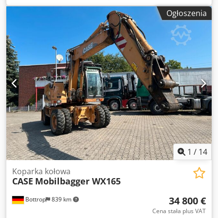
Dsdpfxjvr Dxpe Adqewa Marka : Case IH Model : 1660 Rok :
Ogłoszenia
1987 Motogodziny : 3.300 h Szerokość przekroju : 5,00 m
Sprzęt różnego typu : rozdrabniacz słomy ,rozrzutnik słomy
1
/
14
Koparka kołowa
CASE
Mobilbagger WX165
34 800 €
Bottrop
839 km
Cena stała plus VAT