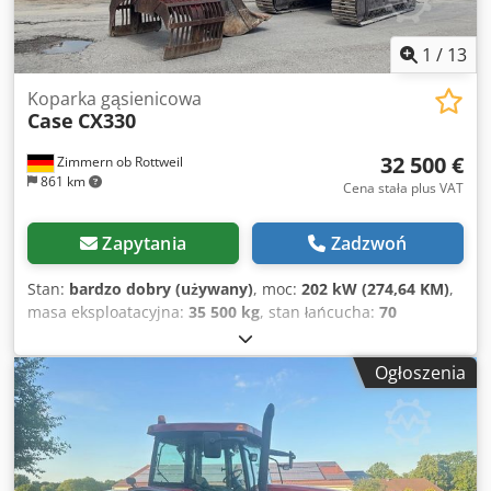
1
/
13
Koparka gąsienicowa
Case
CX330
32 500 €
Zimmern ob Rottweil
861 km
Cena stała plus VAT
Zapytania
Zadzwoń
Stan:
bardzo dobry (używany)
, moc:
202 kW (274,64 KM)
,
masa eksploatacyjna:
35 500 kg
, stan łańcucha:
70
procent
, Rok budowy:
2006
, godziny pracy:
9 139 h
,
Wyposażenie:
klimatyzacja
, CASE CX330 Rok produkcji:
Ogłoszenia
2006 Liczba godzin pracy: 9139 h Kabina zamknięta
Klimatyzacja Radio Centralny system smarowania
Standardowy wysięgnik Ramię: 3,30 m Kompletne
podłączenia hydrauliczne (do młota, chwytaka, nożyc)
Szybkozłącze OQ80 1 łyżka – szerokość 800 mm 1 chwytak –