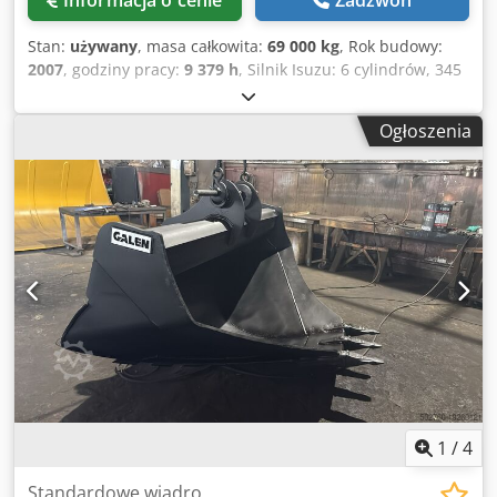
Informacja o cenie
Zadzwoń
Stan:
używany
, masa całkowita:
69 000 kg
, Rok budowy:
2007
, godziny pracy:
9 379 h
, Silnik Isuzu: 6 cylindrów, 345
kW – AH-6WG1X – EPA i CE Wysięgnik 6,58 m Ramie 3 m
Gąsienice 650 mm Wszystkie przewody hydrauliczne
Ogłoszenia
(młot/chwytak i obroty) Dwodjul U H Topfx Adqja
Hydrauliczny szybkozłącze: OIL Quick OQ90 lub Lehnhoff
HS80 Łyżka podsiębierna – 4,55 m³ SAE Masa
transportowa: 69 ton Szerokość transportowa: 3,93 m
Szerokość robocza (4,14 m ze stopniami) Wysokość
transportowa: 4,37 m Maszyna została wyremontowana i
naprawiona w naszym warsztacie Raport na życzenie
Wykonano duży przegląd: wszystkie oleje i filtry, w tym 650
litrów oleju hydraulicznego. CASE Niemcy, marzec 2026:
Silnik ma 6 nowych wtryskiwaczy (faktura na życzenie)
1
/
4
Standardowe wiadro