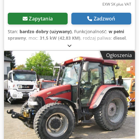
EXW SK plus VAT
Zapytania
Zadzwoń
Stan:
bardzo dobry (używany)
, Funkcjonalność:
w pełni
sprawny
, moc:
31,5 kW (42,83 KM)
, rodzaj paliwa:
diesel
,
kolor:
oryginalny
, masa całkowita:
4 945 kg
, stan łańcucha:
60 procent
, Rok budowy:
2012
, godziny pracy:
4 490 h
,
Ogłoszenia
Wyposażenie:
kabina
, Producent: CASE Typ: CX 50B S2 Rok
produkcji: 2012 Motogodziny: 4490 Masa: 4945 kg Silnik:
Yanmar 4TNV88-XYB Moc: 31,5 kW Podwozie: 400 mm
gąsienice gumowe Wyposażenie: szybkozłącze, łyżka
hydrauliczna do rowów, Dodpfsy H H Arox Adqowa lemiesz
do równania terenu, radio Gotowy do natychmiastowego
użycia. Zastrzegamy sobie prawo do błędów i wcześniejszej
sprzedaży.