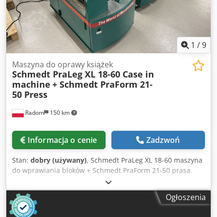
1
/
9
Maszyna do oprawy książek
Schmedt PraLeg XL 18-60 Case in
machine
+ Schmedt PraForm 21-
50 Press
Radom
150 km
Informacja o cenie
Zadzwoń
Stan:
dobry (używany)
, Schmedt PraLeg XL 18-60 maszyna
do wprawiania bloków + Schmedt PraForm 21-50 prasa.
Wyprodukowane w 2022 roku. Schmedt PraLeg XL 18-60
maszyna do wprawiania bloków książek Maszyna w
Ogłoszenia
dobrym stanie, gotowa do pracy. Służy do wprawiania
bloku książki w przygotowaną oprawę twardą. Dwie głowice