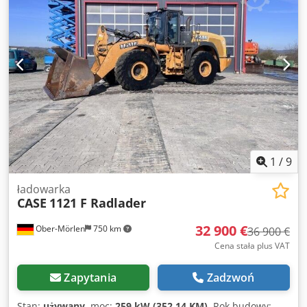
1
/
9
ładowarka
CASE
1121 F Radlader
32 900 €
Ober-Mörlen
750 km
36 900 €
Cena stała plus VAT
Zapytania
Zadzwoń
Stan:
używany
, moc:
259 kW (352,14 KM)
, Rok budowy: