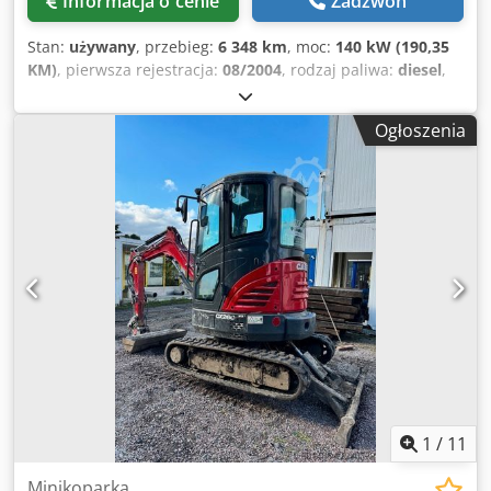
Informacja o cenie
Zadzwoń
Stan:
używany
, przebieg:
6 348 km
, moc:
140 kW (190,35
KM)
, pierwsza rejestracja:
08/2004
, rodzaj paliwa:
diesel
,
Rok budowy:
2004
, Producent: Case Model: MXM190 /
Samson Odkurzacz 8000 L Rok: 2004 Stan: Dobry Numer
Ogłoszenia
seryjny: ACM231045 Nr ref.: 8084 Data rejestracji: Moc: 190
KM Motogodziny: 6348 Skrzynia biegów: Pełny powershift
19+6 Zbiornik paliwa: 1 Pojemność zbiornika: 400 L Radio: ?
Fotel pneumatyczny: ? Hamulec tarczowy: Mokre hamulce
Rozmiar opon: 600/65R25 + 650/75R38 - 520/70R34
Pozostały bieżnik: 60% 90% - 40% Dwjdpfx Ajynq Dbedqsa
Skrzynka narzędziowa: ? Układ hydrauliczny: ? Producent
zbiornika: Samson Pojemność zbiornika: 8000 L Pompa
wysokociśnieniowa: 2 x HPP Wydajność wysokociśnieniowa:
122 l/min - 130 bar Pompa próżniowa: Samson Sterowanie
zdalne: ?
1
/
11
Minikoparka