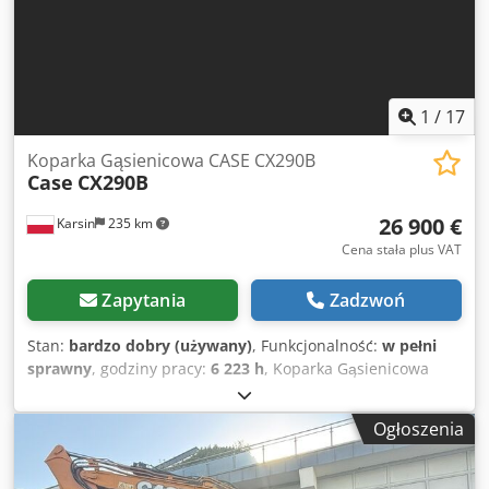
1
/
17
Koparka Gąsienicowa CASE CX290B
Case
CX290B
26 900 €
Karsin
235 km
Cena stała plus VAT
Zapytania
Zadzwoń
Stan:
bardzo dobry (używany)
, Funkcjonalność:
w pełni
sprawny
, godziny pracy:
6 223 h
, Koparka Gąsienicowa
CASE CX290B Hydraulika Kawasaki Silnik Isuzu Dane
techniczne: - Silnik: Isuzu AH-6HK1X (6-cylindrowy,
Ogłoszenia
turbodoładowany, Common Rail). - Moc silnika: ok. 154 kW
(209 KM) przy 1800 obr./min. - Masa eksploatacyjna: ok. 29
100 kg - 30 000 kg (zależnie od osprzętu). - Układ