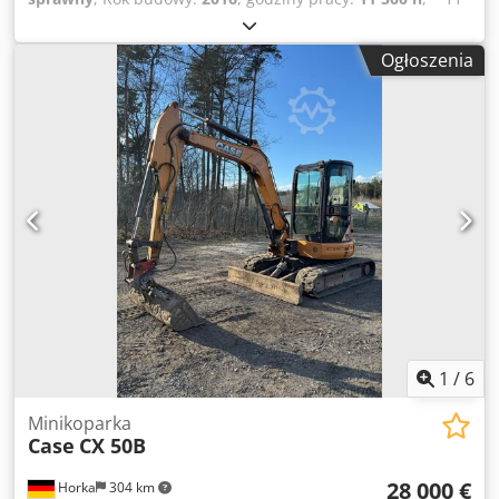
500 godzin * Masa eksploatacyjna 15 700 kg Dsdpfx Aey
Rm H Eodqjwa * Moc silnika 77 kW * Gąsienice gumowe
Ogłoszenia
(roadliner) * Szybkozłącze hydrauliczne * Klimatyzacja
1
/
6
Minikoparka
Case
CX 50B
28 000 €
Horka
304 km