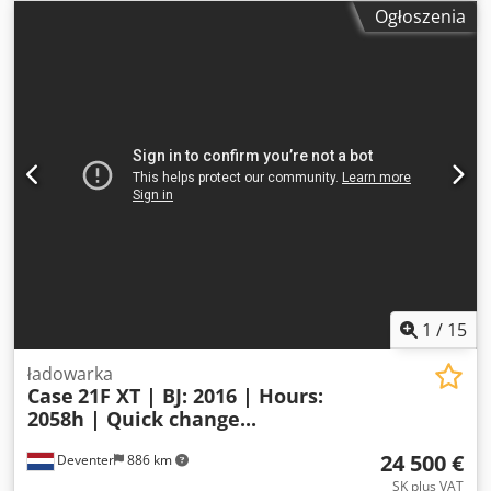
5868 kg Długość: 4692 mm Szerokość: 2,507 mm Wysokość:
Ogłoszenia
2997 mm Rozstaw osi: 2723 mm Moc znamionowa: 105,9
kW, 144 KM Dsdowlmt Iopfx Adqjwa Prędkość znamionowa:
2200 obr./min Liczba cylindrów: 6 Pojemność skokowa:
7480 cm³ Wzrost momentu obrotowego: 51,3 Napęd na
wszystkie koła
1
/
15
ładowarka
Case
21F XT | BJ: 2016 | Hours:
2058h | Quick change...
24 500 €
Deventer
886 km
SK plus VAT