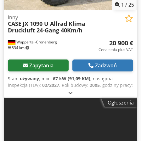
1
/
25
Inny
CASE
JX 1090 U Allrad Klima
Druckluft 24-Gang 40Km/h
20 900 €
Wuppertal-Cronenberg
834 km
Cena stała plus VAT
Zapytania
Zadzwoń
Stan:
używany
, moc:
67 kW (91,09 KM)
, następna
inspekcja (TÜV):
02/2027
, Rok budowy:
2005
, godziny pracy:
9 560 h
, Wyposażenie:
kabina, klimatyzacja, napęd na
wszystkie koła
, Niemiecki ciągnik, użytkowany do
Ogłoszenia
niedawna. 2. właściciel, obydwaj to państwowe zarządy
parków: w latach 2005–2017 oraz 2017–2026. Napęd na
cztery koła. Silnik 4-cylindrowy turbodiesel o pojemności
4485 cm³ i mocy 91 KM. Duża, 24-biegowa skrzynia
przekładniowa Hi-LO: 4 biegi w 3 grupach, 2 przełożenia
pod obciążeniem oraz rewers elektrohydrauliczny.