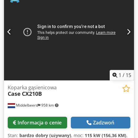
klejące, płynna regulacja grubości klejenia. Formaty:
Wysokość bloku: 80 – 450 mm Dwedjzdazbepfx Adqea
Szerokość bloku: 110 – 450 mm Grubość bloku: 2 – 80 mm
Wydajność: około 200 – 300 szt./h Zasilanie: 230V Waga:
300 kg Wyprodukowano w Niemczech. Schmedt PraForm
21-50 prasa do książek Prasa do książek z nożem do
wycinania rowków. Wyprodukowana przez Schmedt,
Niemcy. Maszyna w bardzo dobrym stanie, gotowa do
produkcji. Dane techniczne: Maksymalny format: 420 x 520
x 100 mm Waga: 220 kg Zasilanie: 230 V + sprężone
powietrze. Cena obejmuje komplet dwóch maszyn.
1
/
15
Koparka gąsienicowa
Case
CX210B
Middelbeers
958 km
Informacja o cenie
Zadzwoń
Stan:
bardzo dobry (używany)
, moc:
115 kW (156,36 KM)
,