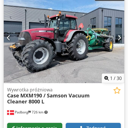
1
/
30
Wywrotka próżniowa
Case
MXM190 / Samson Vacuum
Cleaner 8000 L
Padborg
726 km