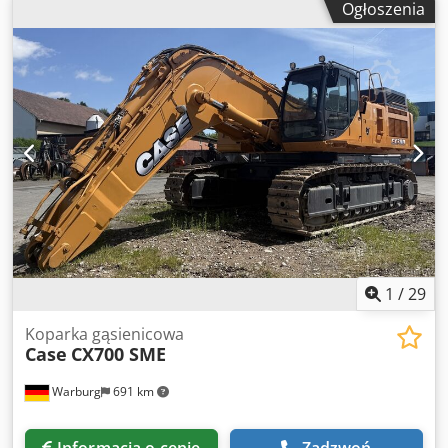
prowadzących działalność gospodarczą. Praca w niepełnym
Ogłoszenia
smarowania, kabina, klimatyzacja
, Case 821C ładowarka
wymiarze również kwalifikuje. Oferta obejmuje także
kołowa Rok produkcji 2000 8 000 mth Dwjdpfx Aey Uxt
instytucje państwowe. Sprzedaż wyłącznie do odbiorców
Ssdqoa 145 kW ok. 18 000 kg Klimatyzacja Centralne
niebędących konsumentami końcowymi. Sprzedaż w
smarowanie Opony: 23,5R25
międzyczasie oraz pomyłki zastrzeżone. Cena netto: 20.900
EUR.
1
/
29
Koparka gąsienicowa
Case
CX700 SME
Warburg
691 km