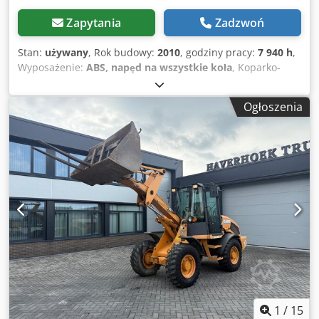
Zapytania
Zadzwoń
Stan:
używany
, Rok budowy:
2010
, godziny pracy:
7 940 h
,
Wyposażenie:
ABS, napęd na wszystkie koła
, Koparko-
ładowarka mobilna CASE Typ: WX165 (koparka
hydrauliczna) Numer homologacji: N211 Producent silnika:
Ogłoszenia
Case Moc silnika: 105 kW Liczba przepracowanych godzin:
7940 h Dopuszczalna masa całkowita: 18000 kg Długość
transportowa: 8,19 m Dedpfx Aezripcodqewa Szerokość
transportowa: 1,91 m Wysokość transportowa: 2,89 m
Kolor: żółty - Sterowanie joystickiem - Lemiesz spychowy -
Kamera Z przyjemnością pomożemy Państwu również w
zakresie finansowania/leasingu dzięki współpracy z
naszymi partnerami. Wszystkie dane podawane są bez
gwarancji. Zastrzegamy sobie prawo do błędów i zmian.
1
/
15