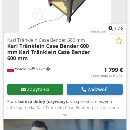
1
/
8
Karl Tränklein Case Bender 600 mm
Karl Tränklein Case Bender 600
mm
Karl Tränklein Case Bender
600 mm
1 799 €
Wymysłów
60 km
Cena stała plus VAT
Zapytania
Zadzwoń
Stan:
bardzo dobry (używany)
, Na sprzedaż maszyna
introligatorska Karl Tränklein Case Bender, przeznaczona
do formowania i wyginania grzbietów okładek książek w
twardej oprawie. Urządzenie nadaje okładkom odpowiedni
promień, dzięki czemu idealnie dopasowują się do bloku