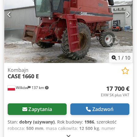
1
/
10
Kombajn
CASE
1660 E
17 700 €
Wilków
137 km
EXW SK plus VAT
Zapytania
Zadzwoń
Stan:
dobry (używany)
, Rok budowy:
1986
, szerokość
robocza:
500 mm
, masa całkowita:
12 500 kg
, numer
maszyny/pojazdu:
017128
, CASE IH 1660 axial flow