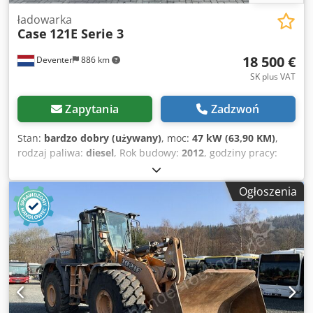
ładowarka
Case
121E Serie 3
18 500 €
Deventer
886 km
SK plus VAT
Zapytania
Zadzwoń
Stan:
bardzo dobry (używany)
, moc:
47 kW (63,90 KM)
,
rodzaj paliwa:
diesel
, Rok budowy:
2012
, godziny pracy:
1 060 h
, = Dodatkowe opcje i akcesoria = - Sterowanie za
pomocą dwóch pedałów Dwsdpezrd Uaofx Adqea - Kabina
Ogłoszenia
zamknięta = Uwagi = CASE 121E, seria 3 – rok produkcji
2012 – 1060 godzin roboczych CASE 121E, seria 3,
ładowarka kołowa, rok produkcji 2012. Maszyna jest w
dobrym stanie i ma zaledwie 1060 godzin roboczych.
Maszyna jest w dobrym stanie zarówno pod względem
technicznym, jak i wizualnym. Nadaje się do różnorodnych
zastosowań i jest gotowa do natychmiastowego użycia.
Cechy: * Rok produkcji: 2012 * Tylko 1060 godzin roboczych