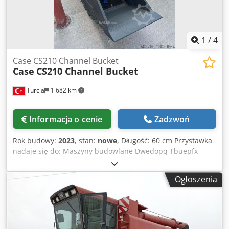
1
/
4
Case CS210 Channel Bucket
Case
CS210 Channel Bucket
Turcja
1 682 km
Informacja o cenie
Zadzwoń
Rok budowy:
2023
, stan:
nowe
, Długość: 60 cm Przystawka
nadaje się do: Maszyny budowlane Dwedopq Tbuepfx
Adqoa Zawartość ładowni: 500 l Gwarancja: 6 miesiące
Ogłoszenia