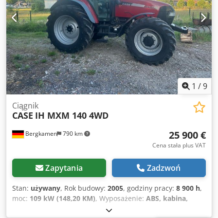
sprawny, wymaga naprawy Podwozie zachowane w około
70% Płyty podłogowe o szerokości 600 mm Dwsdpfx Aozp
Rm Rjdqja Silnik Isuzu o mocy 202 kW Certyfikat CE
Wymiary transportowe: 10,8 x 3 x 3,40 m Masa robocza:
35,5 tony.
1
/
9
Ciągnik
CASE
IH MXM 140 4WD
25 900 €
Bergkamen
790 km
Cena stała plus VAT
Zapytania
Zadzwoń
Stan:
używany
, Rok budowy:
2005
, godziny pracy:
8 900 h
,
moc:
109 kW (148,20 KM)
, Wyposażenie:
ABS, kabina,
klimatyzacja, napęd na wszystkie koła
, Masa własna: