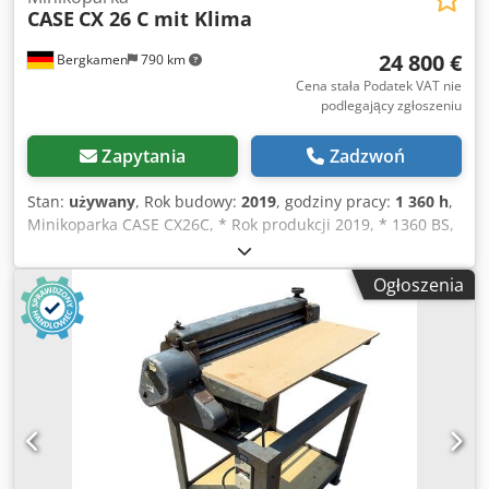
CASE
CX 26 C mit Klima
24 800 €
Bergkamen
790 km
Cena stała Podatek VAT nie
podlegający zgłoszeniu
Zapytania
Zadzwoń
Stan:
używany
, Rok budowy:
2019
, godziny pracy:
1 360 h
,
Minikoparka CASE CX26C, * Rok produkcji 2019, * 1360 BS,
i * Ogrzewanie, * Klimatyzacja, * Gąsienice gumowe, *
Lemiesz spycharki, Dwsdpfx Asurfkcsdqea * Szybkozłącze
Ogłoszenia