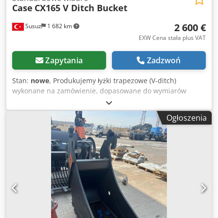
Case
CX165 V Ditch Bucket
2 600 €
Susuz
1 682 km
EXW Cena stała plus VAT
Zapytania
Zadzwoń
Stan:
nowe
, Produkujemy łyżki trapezowe (V-ditch)
wykonane na zamówienie, dopasowane do wymiarów
konkretnego kanału Dwedpfx Adown E A Hsqsa
Ogłoszenia